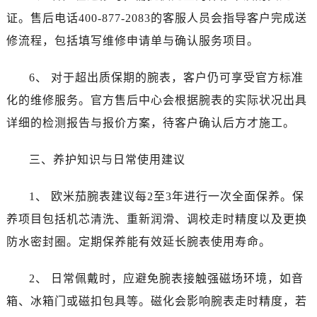
辽宁省抚顺市新抚区东一路售后服务中心（需提前预约）
证。售后电话400-877-2083的客服人员会指导客户完成送
辽宁省阜新市海州区解放大街售后服务中心（需提前预约）
修流程，包括填写维修申请单与确认服务项目。
辽宁省葫芦岛市连山区中央路售后服务中心（需提前预约）
辽宁省锦州市古塔区中央大街售后服务中心（需提前预约）
6、 对于超出质保期的腕表，客户仍可享受官方标准
辽宁省辽阳市白塔区新运大街售后服务中心（需提前预约）
化的维修服务。官方售后中心会根据腕表的实际状况出具
辽宁省盘锦市兴隆台区石油大街售后服务中心（需提前预约）
详细的检测报告与报价方案，待客户确认后方才施工。
辽宁省铁岭市银州区南马路售后服务中心（需提前预约）
辽宁省营口市站前区市府路与渤海大街交叉口售后服务中心（需提前预约）
三、养护知识与日常使用建议
辽宁省沈阳市沈河区中街路137号亨得利名表维修授权店1楼售后服务中心（需提前预约）
辽宁省沈阳市沈河区中街路83号亨得利名表维修授权店1楼售后服务中心（需提前预约）
1、 欧米茄腕表建议每2至3年进行一次全面保养。保
北京市朝阳区建国门外大街甲6号华熙国际中心D座11层1102室售后服务中心（需提前预约）
养项目包括机芯清洗、重新润滑、调校走时精度以及更换
北京市东城区东长安街1号王府井东方广场W3座6层602室售后服务中心（需提前预约）
防水密封圈。定期保养能有效延长腕表使用寿命。
河北省保定市竞秀区朝阳北大街北国先天下售后服务中心（需提前预约）
内蒙古自治区阿拉善盟市左旗土尔扈特大街售后服务中心（需提前预约）
2、 日常佩戴时，应避免腕表接触强磁场环境，如音
内蒙古自治区巴彦淖尔市临河区新华街售后服务中心（需提前预约）
箱、冰箱门或磁扣包具等。磁化会影响腕表走时精度，若
内蒙古自治区包头市青山区幸福路甲3号王府井百货名表维修售后服务中心（需提前预约）