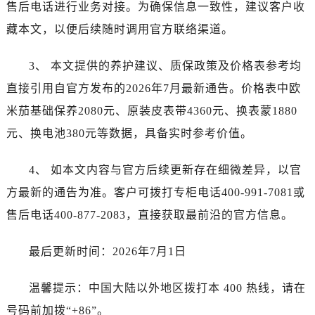
广西壮族自治区百色市右江区中山二路售后服务中心（需提前预约）
售后电话进行业务对接。为确保信息一致性，建议客户收
广西壮族自治区北海市海城区北京路售后服务中心（需提前预约）
藏本文，以便后续随时调用官方联络渠道。
广西壮族自治区崇左市江州区石景林街道友谊大道与丽川路交汇处售后服务中心（需提前预约）
广西壮族自治区防城港市港口区金花茶大道售后服务中心（需提前预约）
3、 本文提供的养护建议、质保政策及价格表参考均
广西壮族自治区贵港市港北区港城街道布山大道与仙衣路交叉口售后服务中心（需提前预约）
直接引用自官方发布的2026年7月最新通告。价格表中欧
广西壮族自治区桂林市秀峰区红岭路售后服务中心（需提前预约）
米茄基础保养2080元、原装皮表带4360元、换表蒙1880
广西壮族自治区河池市金城江区金城江街道朝阳路售后服务中心（需提前预约）
元、换电池380元等数据，具备实时参考价值。
广西壮族自治区贺州市八步区城东街道灵峰南路售后服务中心（需提前预约）
广西壮族自治区来宾市兴宾区桂中大道售后服务中心（需提前预约）
4、 如本文内容与官方后续更新存在细微差异，以官
广西壮族自治区柳州市城中区中山中路售后服务中心（需提前预约）
方最新的通告为准。客户可拨打专柜电话400-991-7081或
广西壮族自治区钦州市钦南区金海湾东大街售后服务中心（需提前预约）
售后电话400-877-2083，直接获取最前沿的官方信息。
广西壮族自治区梧州市万秀区龙湖镇高旺路售后服务中心（需提前预约）
广西壮族自治区玉林市玉州区金玉路售后服务中心（需提前预约）
最后更新时间：2026年7月1日
海南省儋州市儋州市那大镇兰洋北路售后服务中心（需提前预约）
海南省东方市八所镇解放西路售后服务中心（需提前预约）
温馨提示：中国大陆以外地区拨打本 400 热线，请在
海南省琼海市嘉积镇东风路售后服务中心（需提前预约）
号码前加拨“+86”。