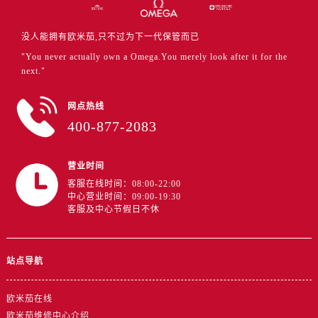
新疆维吾尔自治区阜康市博峰路售后服务中心（需提前预约）
新疆维吾尔自治区哈密市伊州区建国北路售后服务中心（需提前预约）
没人能拥有欧米茄,只不过为下一代保管而已
新疆维吾尔自治区和田市和田市北京西路售后服务中心（需提前预约）
"You never actually own a Omega.You merely look after it for the
新疆维吾尔自治区胡杨河市胡杨河市胡杨路售后服务中心（需提前预约）
next."
新疆维吾尔自治区霍尔果斯市亚欧北路售后服务中心（需提前预约）
新疆维吾尔自治区喀什市解放北路售后服务中心（需提前预约）
网点热线
400-877-2083
新疆维吾尔自治区可克达拉市幸福路售后服务中心（需提前预约）
新疆维吾尔自治区克拉玛依市克拉玛依区友谊路售后服务中心（需提前预约）
新疆维吾尔自治区库车市库车市文化东路售后服务中心（需提前预约）
营业时间
客服在线时间：08:00-22:00
新疆维吾尔自治区库尔勒市库尔勒市人民东路售后服务中心（需提前预约）
中心营业时间：09:00-19:30
新疆维吾尔自治区奎屯市团结西街售后服务中心（需提前预约）
客服及中心节假日不休
新疆维吾尔自治区昆玉市昆泉街售后服务中心（需提前预约）
新疆维吾尔自治区沙湾市三道河子镇世纪大道南路售后服务中心（需提前预约）
站点导航
新疆维吾尔自治区石河子市北二路售后服务中心（需提前预约）
新疆维吾尔自治区双河市光明路售后服务中心（需提前预约）
欧米茄在线
新疆维吾尔自治区塔城市塔城地区闻琴路售后服务中心（需提前预约）
欧米茄维修中心介绍