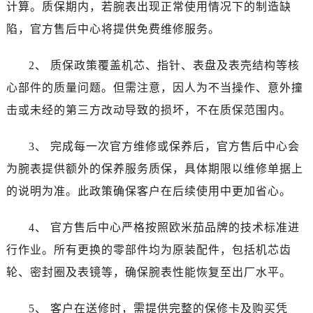
黑龙江省双鸭山市尖山区新兴大街售后服务中心（需提前预约）
计算。质保期内，若腕表出现正常使用情况下的制造缺
黑龙江省绥化市北林区新华街与康庄路交叉口售后服务中心（需提前预约）
陷，官方售后中心将提供免费维修服务。
黑龙江省伊春市伊美区通河路售后服务中心（需提前预约）
吉林省白城市洮北区明仁南街售后服务中心（需提前预约）
2、 质保政策覆盖机芯、指针、表盘及表壳结构等核
吉林省白山市浑江区浑江大街售后服务中心（需提前预约）
心部件的质量问题。但需注意，因人为不当操作、意外撞
吉林省吉林市船营区河南街售后服务中心（需提前预约）
击或未经的第三方改动导致的损坏，不在质保范围内。
吉林省辽源市龙山区人民大街售后服务中心（需提前预约）
吉林省梅河口市新华街道梅河大街售后服务中心（需提前预约）
3、 完成每一次官方维修或保养后，官方售后中心会
吉林省四平市铁东区紫气大路与南九经街交汇处售后服务中心（需提前预约）
为腕表提供额外的保养服务质保，具体期限以维修单据上
吉林省松原市宁江区五环大街售后服务中心（需提前预约）
的说明为准。此政策确保客户在后续使用中更加省心。
吉林省通化市东昌区环通乡江南大街售后服务中心（需提前预约）
吉林省延边市延吉市解放路售后服务中心（需提前预约）
4、 官方售后中心严格按照欧米茄品牌的技术标准进
辽宁省鞍山市铁东区站前街售后服务中心（需提前预约）
行作业。所有更换的零部件均为原装配件，包括机芯齿
辽宁省本溪市平山区胜利路售后服务中心（需提前预约）
轮、密封圈及表镜等，确保腕表性能恢复至出厂水平。
辽宁省朝阳市双塔区新华路售后服务中心（需提前预约）
辽宁省丹东市振兴区七经街售后服务中心（需提前预约）
5、 客户在送修时，需提供完整的保修卡及购买凭