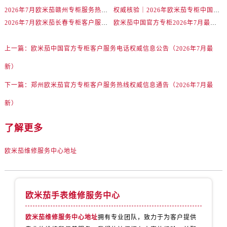
河南省南阳市宛城区范蠡东路与南都路交叉口售后服务中心（需提前预约）
2026年7月欧米茄赣州专柜服务热线全攻略｜官方客户咨询电话一查便知
权威核验｜2026年欧米茄专柜中国区客户服务热线（7月版）全攻略
河南省平顶山市卫东区建设路售后服务中心（需提前预约）
2026年7月欧米茄长春专柜客户服务热线核验｜官方门店攻略大全
欧米茄中国官方专柜2026年7月最新通知｜服务热线与客户专线同步更新
河南省濮阳市大华龙区开州路绿城路交叉口售后服务中心（需提前预约）
河南省三门峡市湖滨区和平路售后服务中心（需提前预约）
上一篇：
欧米茄中国官方专柜客户服务电话权威信息公告（2026年7月最
河南省商丘市梁园区神火大道售后服务中心（需提前预约）
新）
河南省新乡市红旗区人民路售后服务中心（需提前预约）
下一篇：
郑州欧米茄官方专柜客户服务热线权威信息通告（2026年7月最
河南省信阳市浉河区东方红大道售后服务中心（需提前预约）
河南省许昌市魏都区建安大道与八龙路交叉口售后服务中心（需提前预约）
新）
河南省郑州市二七区民主路10号华润大厦29层2905室售后服务中心（需提前预约）
了解更多
河南省周口市川汇区七一路售后服务中心（需提前预约）
河南省驻马店市驿城区乐山大道与置地大道交叉口售后服务中心（需提前预约）
欧米茄维修服务中心地址
湖北省鄂州市鄂城区文星大道售后服务中心（需提前预约）
湖北省黄冈市黄州区赤壁大道售后服务中心（需提前预约）
湖北省黄石市黄石港区武汉路售后服务中心（需提前预约）
欧米茄手表维修服务中心
湖北省荆门市东宝中天街步行街售后服务中心（需提前预约）
湖北省荆州市荆州区荆中路售后服务中心（需提前预约）
欧米茄维修服务中心地址
拥有专业团队，致力于为客户提供