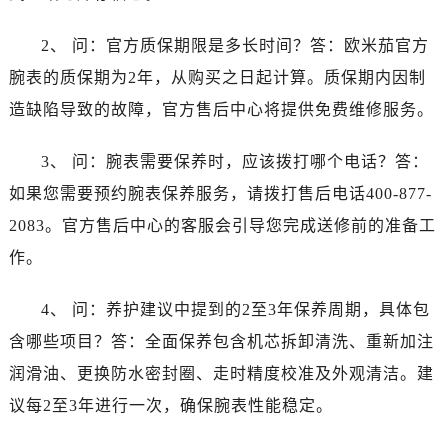
江苏省盐城市盐都区世纪大道5号盐城金融城写字楼1号楼16层1604室售后服务中心（需提前预约）
江苏省扬州市邗江区国展路29号星耀天地写字楼1号楼18层1803室售后服务中心（需提前预约）
2、 问：官方质保期限是多长时间？答：欧米茄官方
江苏省镇江市京口区中山东路售后服务中心（需提前预约）
腕表的质保期为2年，从购买之日起计算。质保期内因制
江西省抚州市临川区赣东大道售后服务中心（需提前预约）
造缺陷导致的故障，官方售后中心将提供免费维修服务。
江西省赣州市章贡区文清路售后服务中心（需提前预约）
江西省吉安市吉州区井冈山大道售后服务中心（需提前预约）
3、 问：腕表需要保养时，应该拨打哪个电话？答：
江西省景德镇市珠山区珠山中路售后服务中心（需提前预约）
如果您需要预约腕表保养服务，请拨打售后电话400-877-
江西省九江市浔阳区浔阳路售后服务中心（需提前预约）
2083。官方售后中心的客服会引导您完成送修前的准备工
江西省南昌市红谷滩新区红谷中大道998号绿地双子塔（中央广场）A1座办公楼14层1407室售后服务中心（需提前预约）
作。
江西省萍乡市安源区萍安北大道与康庄路交叉口售后服务中心（需提前预约）
江西省上饶市信州区滨江西路售后服务中心（需提前预约）
4、 问：养护建议中提到的2至3年保养周期，具体包
江西省新余市渝水区北湖西路售后服务中心（需提前预约）
含哪些项目？答：全面保养包含机芯拆卸清洗、重新加注
江西省宜春市袁州区中山中路售后服务中心（需提前预约）
江西省鹰潭市月湖区胜利东路售后服务中心（需提前预约）
润滑油、更换防水密封圈、走时精度校准及外观清洁。建
山东省德州市德城区东风中路售后服务中心（需提前预约）
议每2至3年进行一次，确保腕表性能稳定。
山东省东营市东营区济南路售后服务中心（需提前预约）