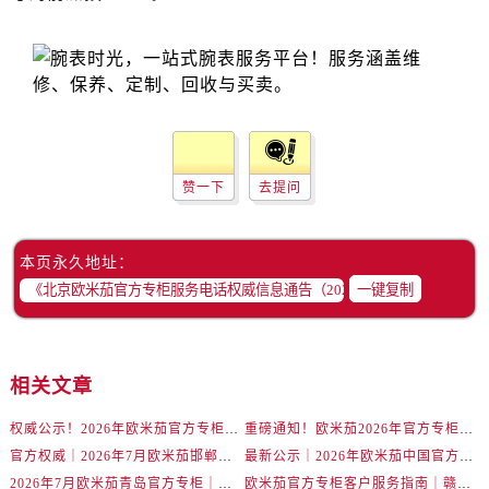
海南省三沙市西沙区西沙群岛永兴岛北京路售后服务中心（需提前预约）
海南省三亚市吉阳区迎宾路售后服务中心（需提前预约）
海南省万宁市万城镇解放路售后服务中心（需提前预约）
海南省文昌市文城镇教育东路售后服务中心（需提前预约）
海南省五指山市通什镇三月三大道售后服务中心（需提前预约）
香港特别行政区尖沙咀区油尖旺区广东道售后服务中心（需提前预约）
赞一下
去提问
香港特别行政区金钟区中西区金钟道售后服务中心（需提前预约）
香港特别行政区九龙区油尖旺区弥敦道售后服务中心（需提前预约）
香港特别行政区铜锣湾区湾仔区轩尼诗道售后服务中心（需提前预约）
本页永久地址：
河南省安阳市文峰区解放大道售后服务中心（需提前预约）
一键复制
河南省鹤壁市淇滨区九州路售后服务中心（需提前预约）
河南省济源市沁园街道济水大道售后服务中心（需提前预约）
河南省焦作市解放区解放路售后服务中心（需提前预约）
相关文章
河南省开封市鼓楼区中山路售后服务中心（需提前预约）
权威公示！2026年欧米茄官方专柜金华客户服务热线已更新（7月核实）
重磅通知！欧米茄2026年官方专柜客户服务升级｜7月起金华专柜信息及联络热线全新公示
河南省洛阳市西工区中州中路与解放路交叉口售后服务中心（需提前预约）
官方权威｜2026年7月欧米茄邯郸专柜客户服务电话及信息大全
最新公示｜2026年欧米茄中国官方专柜客户电话及专柜名录7月更新
河南省漯河市源汇区交通路售后服务中心（需提前预约）
2026年7月欧米茄青岛官方专柜｜权威客户服务核验攻略与联络热线公告
欧米茄官方专柜客户服务指南｜赣州门店信息+官方热线全公开（2026年7月最新）