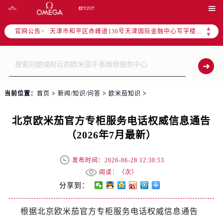
北京市朝阳区建国门外大街甲6号华熙国际中心写字楼D座11层1102室（需提前预约）

天津市和平区赤峰道136号天津国际金融中心写字楼26层2603室（需提前预约）
▲
官网公告>
上海市徐汇区虹桥路3号港汇中心写字楼2座37层3705室（需提前预约）
▼
上海市黄浦区南京东路299号宏伊国际广场写字楼8层806室（需提前预约）
南京市秦淮区中山南路1号（新街口）南京中心写字楼22层C1-1室（需提前预约）
常州市新北区龙锦路1590号现代传媒中心写字楼5号楼10层1008室（需提前预约）
徐州市鼓楼区淮海东路29号苏宁广场IFC国际金融中心写字楼35层3508室（需提前预约）
当前位置：
首页
>
新闻/知识/问答
>
欧米茄知识
>
扬州市邗江区国展路29号星耀天地写字楼1号楼18层1803室（需提前预约）
盐城市盐都区世纪大道5号盐城金融城写字楼1号楼16层1604室（需提前预约）
北京欧米茄官方专柜服务电话权威信息通告
泰州市海陵区永定东路399号置地商务中心东塔写字楼（华润万象城）17层1706室（需提前预约）
（2026年7月最新）
宁波市江北区大闸南路500号来福士广场办公楼20层2009室（需提前预约）
杭州市上城区钱江路1366号华润大厦写字楼A座5层503-5室（需提前预约）
发布时间：2026-06-28 12:30:53
金华市金东区东市南街777号金华万达广场写字楼4号楼22层2209室（需提前预约）
阅读：（
次）
绍兴市越城区胜利东路379号世茂天际中心写字楼8层805室（需提前预约）
分享到：
嘉兴市南湖区广益路705号嘉兴世界贸易中心写字楼A座13层1304室（需提前预约）
根据北京欧米茄官方专柜服务电话权威信息通告
南昌市红谷滩新区红谷中大道998号绿地双子塔（中央广场）A1座办公楼14层07室（需提前预约）