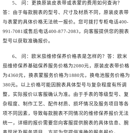
山东省济南市历下区经十路11111号华润中心写字楼（万象城）15层1508室售后服务中心（需提前预约）
5、 问：更换原装皮表带或表蒙的费用如何查询？
山东省济宁市任城区太白楼路售后服务中心（需提前预约）
答：由于每款腕表的型号、尺寸及材质不同，原装皮表带
山东省莱芜市文化南路8号银座商城名表维修一楼名表维修售后服务中心（需提前预约）
与表蒙的具体价格无法统一报价。您可拨打专柜电话400-
山东省临沂市兰山区解放路售后服务中心（需提前预约）
991-7081或售后电话400-877-2083，向客服提供您的腕表
山东省日照市东港区烟台路售后服务中心（需提前预约）
型号以获取准确报价。
山东省泰安市泰山区财源街道泰山大街售后服务中心（需提前预约）
山东省威海市环翠区新威海路89号振华商厦一楼名表维修售后服务中心（需提前预约）
6、 问：欧米茄维修保养价格表是怎样的？答：欧米
山东省潍坊市奎文区东风东街售后服务中心（需提前预约）
茄维修保养基础保养服务价格为2080元，原装皮表带价格
山东省枣庄市滕州市北辛路与善国路交叉口售后服务中心（需提前预约）
为4360元，换表蒙服务价格为1880元，换电池服务价格为
山东省淄博市张店区金晶大道售后服务中心（需提前预约）
380元。以上价格可能因腕表具体型号与复杂程度有所调
上海市黄浦区南京东路299号宏伊国际广场写字楼8层806室售后服务中心（需提前预约）
上海市徐汇区虹桥路3号港汇中心2座37层3705室售后服务中心（需提前预约）
整，实际报价以客服确认为准。由于手表的等级型号、复
浙江省杭州市上城区钱江路1366号华润大厦A座5层503-5室售后服务中心（需提前预约）
杂程度、制作工艺、配件材质、损坏情况及服务项目等各
浙江省湖州市吴兴区劳动路售后服务中心（需提前预约）
项不同因素，导致每款腕表不同情况的维修保养报价无法
浙江省嘉兴市南湖区广益路705号嘉兴世界贸易中心A座13层1304室售后服务中心（需提前预约）
统一，详细的报价需要您向客服提供腕表的具体信息、腕
浙江省金华市金东区东市南街777号金华万达广场4号楼22楼2209室售后服务中心（需提前预约）
表现状及服务项目，方可为您提供准确的服务报价。