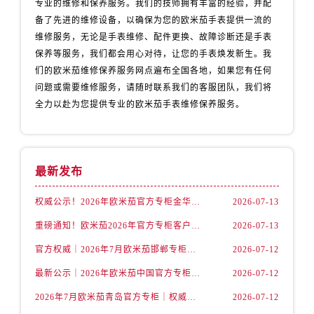
专业的维修和保养服务。我们的技师拥有丰富的经验，并配
湖北省十堰市茅箭区人民北路售后服务中心（需提前预约）
备了先进的维修设备，以确保为您的欧米茄手表提供一流的
湖北省随州市曾都区青年路售后服务中心（需提前预约）
维修服务，无论是手表维修、配件更换、故障诊断还是手表
湖北省咸宁市咸安区长安大道售后服务中心（需提前预约）
保养等服务，我们都会用心对待，让您的手表焕发新生。我
湖北省襄阳市樊城区长虹路与人民路交叉口售后服务中心（需提前预约）
们的欧米茄维修保养服务网点遍布全国各地，如果您有任何
湖北省孝感市孝南区复兴大道售后服务中心（需提前预约）
问题或需要维修服务，请随时联系我们的客服团队，我们将
湖北省宜昌市西陵区夷陵大道与港窑路售后服务中心（需提前预约）
全力以赴为您提供专业的欧米茄手表维修保养服务。
湖南省常德市武陵区人民路售后服务中心（需提前预约）
湖南省郴州市北湖区国庆北路售后服务中心（需提前预约）
湖南省衡阳市雁峰区解放路售后服务中心（需提前预约）
最新发布
湖南省怀化市鹤城区迎丰中路售后服务中心（需提前预约）
湖南省娄底市娄星区长青街售后服务中心（需提前预约）
权威公示！2026年欧米茄官方专柜金华客户服务热线已更新（7月核实）
2026-07-13
湖南省邵阳市双清区东风路售后服务中心（需提前预约）
重磅通知！欧米茄2026年官方专柜客户服务升级｜7月起金华专柜信息及联络热线全新公示
2026-07-13
湖南省湘潭市雨湖区莲城大道售后服务中心（需提前预约）
官方权威｜2026年7月欧米茄邯郸专柜客户服务电话及信息大全
2026-07-12
湖南省益阳市赫山区桃花仑路售后服务中心（需提前预约）
最新公示｜2026年欧米茄中国官方专柜客户电话及专柜名录7月更新
2026-07-12
湖南省永州市冷水滩区永州大道与中兴路交叉口售后服务中心（需提前预约）
2026年7月欧米茄青岛官方专柜｜权威客户服务核验攻略与联络热线公告
2026-07-12
湖南省岳阳市岳阳楼区东茅岭路售后服务中心（需提前预约）