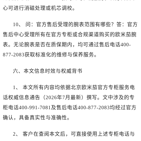
广东省广州市越秀区环市东路371-375号世界贸易中心大厦南塔15层1507室售后服务中心（需提前预约）
心可进行消磁处理或机芯调校。
广东省河源市源城区越王大道售后服务中心（需提前预约）
广东省惠州市惠城区江北文昌一路7号华贸大厦1座30层3005室售后服务中心（需提前预约）
10、 问：官方售后受理的腕表范围有哪些？答：官方
广东省江门市蓬江区广场西路售后服务中心（需提前预约）
售后中心受理所有在官方专柜或合规渠道购买的欧米茄腕
广东省揭阳市榕城进贤门步行街售后服务中心（需提前预约）
表。无论腕表是否在质保期内，均可通过售后电话400-
广东省茂名市电白区水东街道迎宾大道售后服务中心（需提前预约）
877-2083获取标准化的维修与保养服务。
广东省梅州市梅江区金燕大道售后服务中心（需提前预约）
广东省清远市清城区湖西路售后服务中心（需提前预约）
六、本文信息时效与权威背书
广东省汕头市龙湖区长平路售后服务中心（需提前预约）
广东省汕尾市城区香洲街道园林社区翠园街售后服务中心（需提前预约）
1、 本文所有内容均依据北京欧米茄官方专柜服务电
广东省韶关市武江区芙蓉新区与老城中心交汇处售后服务中心（需提前预约）
话权威信息通告（2026年7月最新）撰写。文中涉及的专
广东省深圳市罗湖区深南东路5001号华润大厦17层1701室售后服务中心（需提前预约）
柜电话400-991-7081及售后电话400-877-2083均经过官方
广东省阳江市江城区东风一路售后服务中心（需提前预约）
广东省云浮市云城区金山路售后服务中心（需提前预约）
确认，具备真实性与准确性。
广东省湛江市赤坎区观海北路售后服务中心（需提前预约）
2、 客户在查阅本文后，可直接使用上述专柜电话与
广东省肇庆市端州区信安大道与砚都大道交汇处售后服务中心（需提前预约）