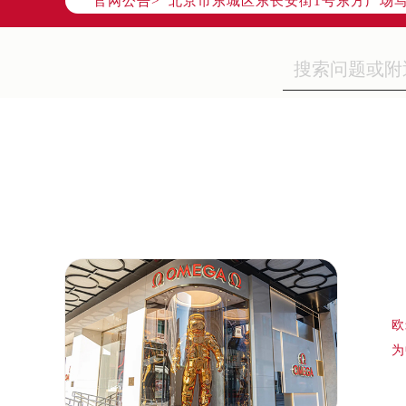
官网公告>
天津市和平区赤峰道136号天津国际金
上海市徐汇区虹桥路3号港汇中心写字楼
上海市黄浦区南京东路299号宏伊国
南京市秦淮区中山南路1号（新街口）
常州市新北区龙锦路1590号现代传媒
徐州市鼓楼区淮海东路29号苏宁广场I
扬州市邗江区国展路29号星耀天地写字
盐城市盐都区世纪大道5号盐城金融城写
泰州市海陵区永定东路399号置地商
宁波市江北区大闸南路500号来福士广
杭州市上城区钱江路1366号华润大厦
金华市金东区东市南街777号金华万达
绍兴市越城区胜利东路379号世茂天
欧
嘉兴市南湖区广益路705号嘉兴世界贸
为
南昌市红谷滩新区红谷中大道998号
济南市历下区经十路11111号华润中