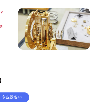
，初
终如
）
）
专业设备>>