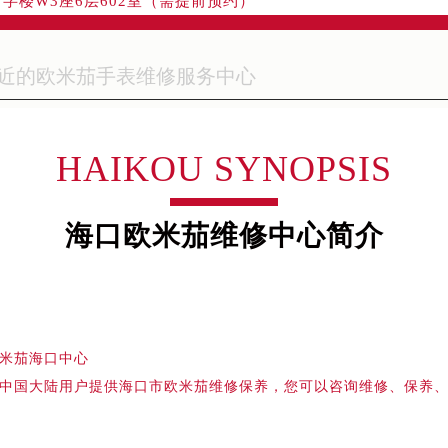
融中心写字楼26层2603室（需提前预约）
2座37层3705室（需提前预约）
际广场写字楼8层806室（需提前预约）
南京中心写字楼22层C1-1室（需提前预约）
中心写字楼5号楼10层1008室（需提前预约）
FC国际金融中心写字楼35层3508室（需提前预约）
HAIKOU SYNOPSIS
楼1号楼18层1803室（需提前预约）
字楼1号楼16层1604室（需提前预约）
务中心东塔写字楼（华润万象城）17层1706室（需提前预约）
海口欧米茄维修中心简介
场办公楼20层2009室（需提前预约）
写字楼A座5层503-5室（需提前预约）
广场写字楼4号楼22层2209室（需提前预约）
际中心写字楼8层805室（需提前预约）
米茄海口中心
易中心写字楼A座13层1304室（需提前预约）
中国大陆用户提供海口市欧米茄维修保养，您可以咨询维修、保养
绿地双子塔（中央广场）A1座办公楼14层07室（需提前预约）
心写字楼（万象城）15层1508室（需提前预约）