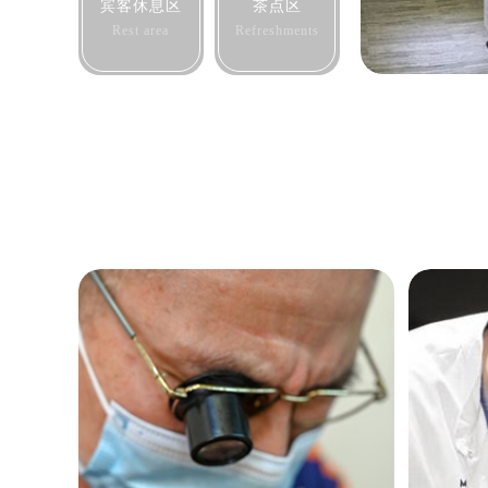
西安市碑林区南关正街88号华侨城长
宾客休息区
茶点区
海口市龙华区金贸东路5号海口华润大厦
Rest area
Refreshments
唐山市路南区新华东道100号万达广场
台州市椒江区东海大道1800号腾达中
内蒙古自治区呼和浩特市玉泉区大学西
甘肃省兰州市七里河区西津西路16号兰
重庆市解放碑渝中区民权路28号英利
黑龙江省大庆市萨尔图区会战大街售
黑龙江省鹤岗市向阳区红军路售后服
黑龙江省黑河市爱辉区中央街售后服
黑龙江省鸡西市鸡冠区红军路售后服
黑龙江省佳木斯市向阳区长安路售后
黑龙江省牡丹江市东安区太平路售后
黑龙江省七台河市桃山区大同街售后
黑龙江省齐齐哈尔市龙沙区龙华路售
黑龙江省双鸭山市尖山区新兴大街售