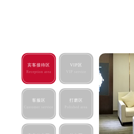
大连市中山区人民路15号国际金融大
佛山市禅城区季华五路57号万科金融中
东莞市东城街道鸿福东路1号民盈国贸
无锡市梁溪区人民中路139号恒隆广场
南通市崇川区工农路57号圆融广场写字
苏州市苏州工业园区星港街199号苏州
武汉市江汉区解放大道686号世界贸易
南宁市青秀区金湖路59号地王大厦12
宾客接待区
VIP区
合肥市蜀山区潜山路111号万象城华润
Reception area
VIP service
泉州市丰泽区宝洲路729号浦西万达中
青岛市南区山东路6号华润大厦B座2
烟台市芝罘区胜利路139号万达金融中
客服区
打磨区
长春市朝阳区西安大路727号中银大厦
Customer service
Polished area
贵阳市南明区都司高架桥路33号亨特
昆明市盘龙区北京路928号同德昆明
石家庄市长安区中山东路39号勒泰中