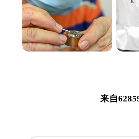
黑龙江省绥化市北林区新华街与康庄
黑龙江省伊春市伊美区通河路售后服
吉林省白城市洮北区明仁南街售后服
吉林省白山市浑江区浑江大街售后服
吉林省吉林市船营区河南街售后服务
吉林省辽源市龙山区人民大街售后服
吉林省梅河口市新华街道梅河大街售
吉林省四平市铁东区紫气大路与南九
吉林省松原市宁江区五环大街售后服
伊桑·威尔森
约
吉林省通化市东昌区环通乡江南大街
吉林省延边市延吉市解放路售后服务
资深欧米茄制表师
资深欧
是海口欧米茄维修中心
是海口
辽宁省鞍山市铁东区站前街售后服务
来自
6285
(海口欧米茄维修保养中心)
(海口
辽宁省本溪市平山区胜利路售后服务
的高级技师之一
的高级
辽宁省朝阳市双塔区新华路售后服务
HaiKou Omega Maintain center
HaiKou
辽宁省丹东市振兴区七经街售后服务
辽宁省抚顺市新抚区东一路售后服务