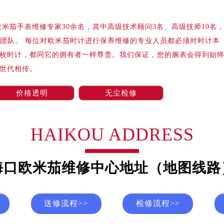
际中心写字楼A塔7层704室（需提前预约）
世界贸易中心大厦南塔写字楼15层07室（需提前预约）
米茄手表维修专家30余名，其中高级技术顾问3名、高级技师10名
厦写字楼17层1701室（需提前预约）
修团队。 每位对欧米茄时计进行保养维修的专业人员都必须对时计本
厦写字楼1座30层05室（需提前预约）
枚时计，都同它的拥有者一样尊贵。我们保证，您的腕表会得到始
字楼B座11层1104室（需提前预约）
世代相传。
写字楼15层03室（需提前预约）
心写字楼24层2406B室（需提前预约）
价格透明
无尘检修
代广场写字楼9层902室（需提前预约）
号世茂环球金融中心写字楼（芙蓉广场）10层13室（需提前预约
楼29层2905室（需提前预约）
HAIKOU ADDRESS
表服务中心（品牌授权店）3层整层（需提前预约）
表服务中心（品牌授权店）1层整层（需提前预约）
海口欧米茄维修中心地址（地图线路
表服务中心（品牌授权店）1层整层（需提前预约）
（CCMALL）C座17层17-B（需提前预约）
10层1015室（需提前预约）
送修流程>>
检修流程>>
心T2座写字楼29层03室（需提前预约）