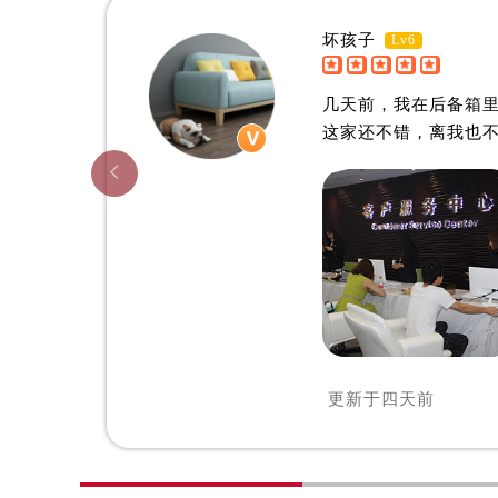
辽宁省阜新市海州区解放大街售后服
辽宁省葫芦岛市连山区中央路售后服
坏孩子
Lv6


辽宁省锦州市古塔区中央大街售后服
海口欧米茄维修中心
辽宁省辽阳市白塔区新运大街售后服
几天前，我在后备箱
辽宁省盘锦市兴隆台区石油大街售后
这家还不错，离我也
辽宁省铁岭市银州区南马路售后服务

辽宁省营口市站前区市府路与渤海大
辽宁省沈阳市沈河区中街路137号亨
辽宁省沈阳市沈河区中街路83号亨
北京市朝阳区建国门外大街甲6号华熙
北京市东城区东长安街1号王府井东方
河北省保定市竞秀区朝阳北大街北国
内蒙古自治区阿拉善盟市左旗土尔扈
更新于
四天前
内蒙古自治区巴彦淖尔市临河区新华
内蒙古自治区包头市青山区幸福路甲
内蒙古自治区赤峰市红山区哈达街售