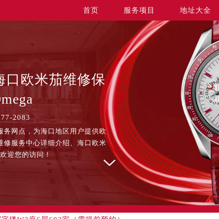
首页
服务项目
地址大全
海口欧米茄维修保
mega
7-2083
服务网点，为海口地区用户提供欧
升级公告
维修服务中心详细介绍、海口欧米
线：
，欢迎您的访问！
大陆、香港、澳门、台湾全部区域（非大陆需加拨“+86”）
址：
国际中心写字楼D座11层1102室（北京总部）（需提前预约）
字楼W3座6层602室（需提前预约）