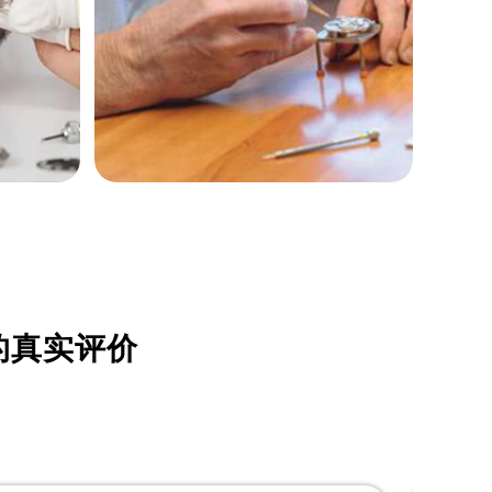
詹姆士·约翰森
资深欧米茄制表师
是海口欧米茄维修中心
的真实评价
(海口欧米茄维修保养中心)
的高级技师之一
enter
HaiKou Omega Maintain center