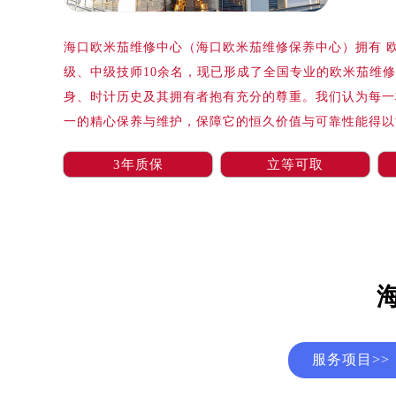
广州市天河区天河路230号万菱汇国
广州市越秀区环市东路371-375号
海口欧米茄维修中心（海口欧米茄维修保养中心）拥有 欧
深圳市罗湖区深南东路5001号华润大
级、中级技师10余名，现已形成了全国专业的欧米茄维
惠州市惠城区江北文昌一路7号华贸大
身、时计历史及其拥有者抱有充分的尊重。我们认为每一
厦门市思明区湖滨东路95号华润大厦写
一的精心保养与维护，保障它的恒久价值与可靠性能得以
福州市鼓楼区五四路128-1号恒力城
成都市锦江区人民东路6号SAC东原中
3年质保
立等可取
重庆市江北区观音桥步行街2号融恒时
长沙市芙蓉区定王台街道建湘路393
郑州市二七区铭功路10号华润大厦写字
太原市迎泽区解放路15号亨得利名
沈阳市沈河区中街路137号亨得利名
沈阳市沈河区中街路83号亨得利名
乌鲁木齐市天山区红山路26号时代广场
温州市鹿城区锦绣路1067号置信广场
服务项目>>
哈尔滨市道里区友谊西路600号富力中