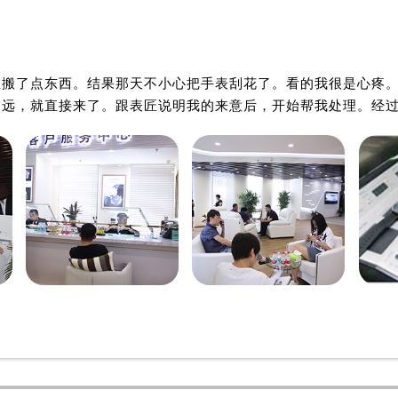
务中心（需提前预约）
务中心（需提前预约）

务中心（需提前预约）
海口欧米茄维修中心
海口欧米茄维修中心
务中心（需提前预约）
里搬了点东西。结果那天不小心把手表刮花了。看的我很是心疼
服务中心（需提前预约）
不远，就直接来了。跟表匠说明我的来意后，开始帮我处理。经
中心（需提前预约）
街交叉口售后服务中心（需提前预约）
得利名表维修授权店1楼售后服务中心（需提前预约）
得利名表维修授权店1楼售后服务中心（需提前预约）
国际中心D座11层1102室售后服务中心（北京总部）（需提前
广场W3座6层602室售后服务中心（需提前预约）
先天下售后服务中心（需提前预约）
特大街售后服务中心（需提前预约）
街售后服务中心（需提前预约）
3号王府井百货名表维修售后服务中心（需提前预约）
后服务中心（需提前预约）