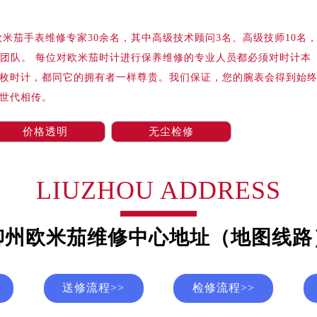
际中心写字楼A塔7层704室（需提前预约）
世界贸易中心大厦南塔写字楼15层07室（需提前预约）
米茄手表维修专家30余名，其中高级技术顾问3名、高级技师10名
厦写字楼17层1701室（需提前预约）
修团队。 每位对欧米茄时计进行保养维修的专业人员都必须对时计本
厦写字楼1座30层05室（需提前预约）
枚时计，都同它的拥有者一样尊贵。我们保证，您的腕表会得到始
字楼B座11层1104室（需提前预约）
世代相传。
写字楼15层03室（需提前预约）
心写字楼24层2406B室（需提前预约）
价格透明
无尘检修
代广场写字楼9层902室（需提前预约）
号世茂环球金融中心写字楼（芙蓉广场）10层13室（需提前预约
楼29层2905室（需提前预约）
LIUZHOU ADDRESS
表服务中心（品牌授权店）3层整层（需提前预约）
表服务中心（品牌授权店）1层整层（需提前预约）
柳州欧米茄维修中心地址（地图线路
表服务中心（品牌授权店）1层整层（需提前预约）
（CCMALL）C座17层17-B（需提前预约）
10层1015室（需提前预约）
送修流程>>
检修流程>>
心T2座写字楼29层03室（需提前预约）