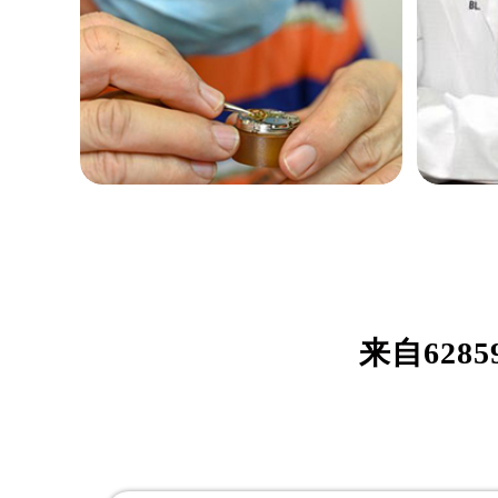
黑龙江省绥化市北林区新华街与康庄
黑龙江省伊春市伊美区通河路售后服
吉林省白城市洮北区明仁南街售后服
吉林省白山市浑江区浑江大街售后服
吉林省吉林市船营区河南街售后服务
吉林省辽源市龙山区人民大街售后服
吉林省梅河口市新华街道梅河大街售
吉林省四平市铁东区紫气大路与南九
吉林省松原市宁江区五环大街售后服
伊桑·威尔森
约
吉林省通化市东昌区环通乡江南大街
吉林省延边市延吉市解放路售后服务
资深欧米茄制表师
资深欧
是柳州欧米茄维修中心
是柳州
辽宁省鞍山市铁东区站前街售后服务
来自
6285
(柳州欧米茄维修保养中心)
(柳州
辽宁省本溪市平山区胜利路售后服务
的高级技师之一
的高级
辽宁省朝阳市双塔区新华路售后服务
LiuZhou Omega Maintain center
LiuZho
辽宁省丹东市振兴区七经街售后服务
辽宁省抚顺市新抚区东一路售后服务