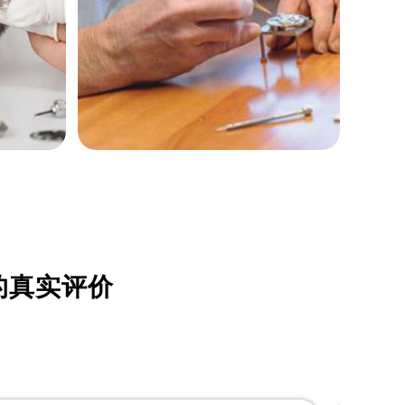
詹姆士·约翰森
资深欧米茄制表师
是柳州欧米茄维修中心
的真实评价
(柳州欧米茄维修保养中心)
的高级技师之一
enter
LiuZhou Omega Maintain center