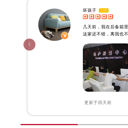
辽宁省阜新市海州区解放大街售后服
辽宁省葫芦岛市连山区中央路售后服
坏孩子
Lv6


辽宁省锦州市古塔区中央大街售后服
柳州欧米茄维修中心
辽宁省辽阳市白塔区新运大街售后服
几天前，我在后备箱
辽宁省盘锦市兴隆台区石油大街售后
这家还不错，离我也
辽宁省铁岭市银州区南马路售后服务

辽宁省营口市站前区市府路与渤海大
辽宁省沈阳市沈河区中街路137号亨
辽宁省沈阳市沈河区中街路83号亨
北京市朝阳区建国门外大街甲6号华熙
北京市东城区东长安街1号王府井东方
河北省保定市竞秀区朝阳北大街北国
内蒙古自治区阿拉善盟市左旗土尔扈
更新于
四天前
内蒙古自治区巴彦淖尔市临河区新华
内蒙古自治区包头市青山区幸福路甲
内蒙古自治区赤峰市红山区哈达街售