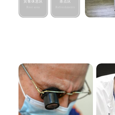
西安市碑林区南关正街88号华侨城长
宾客休息区
茶点区
海口市龙华区金贸东路5号海口华润大厦
Rest area
Refreshments
唐山市路南区新华东道100号万达广场
台州市椒江区东海大道1800号腾达中
内蒙古自治区呼和浩特市玉泉区大学西
甘肃省兰州市七里河区西津西路16号兰
重庆市解放碑渝中区民权路28号英利
黑龙江省大庆市萨尔图区会战大街售
黑龙江省鹤岗市向阳区红军路售后服
黑龙江省黑河市爱辉区中央街售后服
黑龙江省鸡西市鸡冠区红军路售后服
黑龙江省佳木斯市向阳区长安路售后
黑龙江省牡丹江市东安区太平路售后
黑龙江省七台河市桃山区大同街售后
黑龙江省齐齐哈尔市龙沙区龙华路售
黑龙江省双鸭山市尖山区新兴大街售