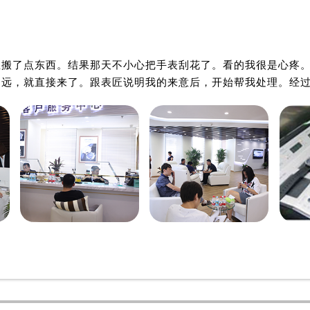
务中心（需提前预约）
务中心（需提前预约）

务中心（需提前预约）
柳州欧米茄维修中心
柳州欧米茄维修中心
务中心（需提前预约）
里搬了点东西。结果那天不小心把手表刮花了。看的我很是心疼
服务中心（需提前预约）
不远，就直接来了。跟表匠说明我的来意后，开始帮我处理。经
中心（需提前预约）
街交叉口售后服务中心（需提前预约）
得利名表维修授权店1楼售后服务中心（需提前预约）
得利名表维修授权店1楼售后服务中心（需提前预约）
国际中心D座11层1102室售后服务中心（北京总部）（需提前
广场W3座6层602室售后服务中心（需提前预约）
先天下售后服务中心（需提前预约）
特大街售后服务中心（需提前预约）
街售后服务中心（需提前预约）
3号王府井百货名表维修售后服务中心（需提前预约）
后服务中心（需提前预约）