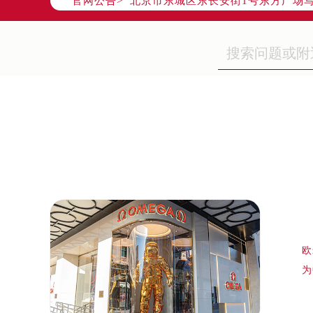
官网公告>
天津市和平区赤峰道136号天津国际金
上海市徐汇区虹桥路3号港汇中心写字楼
上海市黄浦区南京东路299号宏伊国
南京市秦淮区中山南路1号（新街口）
常州市新北区龙锦路1590号现代传媒
徐州市鼓楼区淮海东路29号苏宁广场I
扬州市邗江区国展路29号星耀天地写字
盐城市盐都区世纪大道5号盐城金融城写
泰州市海陵区永定东路399号置地商
宁波市江北区大闸南路500号来福士广
杭州市上城区钱江路1366号华润大厦
金华市金东区东市南街777号金华万达
绍兴市越城区胜利东路379号世茂天
欧
嘉兴市南湖区广益路705号嘉兴世界贸
为
南昌市红谷滩新区红谷中大道998号
济南市历下区经十路11111号华润中