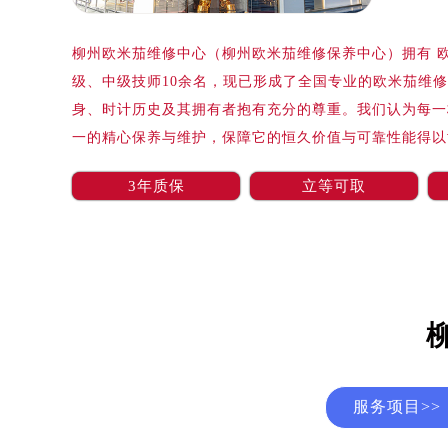
广州市天河区天河路230号万菱汇国
广州市越秀区环市东路371-375号
柳州欧米茄维修中心（柳州欧米茄维修保养中心）拥有 欧
深圳市罗湖区深南东路5001号华润大
级、中级技师10余名，现已形成了全国专业的欧米茄维
惠州市惠城区江北文昌一路7号华贸大
身、时计历史及其拥有者抱有充分的尊重。我们认为每一
厦门市思明区湖滨东路95号华润大厦写
一的精心保养与维护，保障它的恒久价值与可靠性能得以
福州市鼓楼区五四路128-1号恒力城
成都市锦江区人民东路6号SAC东原中
3年质保
立等可取
重庆市江北区观音桥步行街2号融恒时
长沙市芙蓉区定王台街道建湘路393
郑州市二七区铭功路10号华润大厦写字
太原市迎泽区解放路15号亨得利名
沈阳市沈河区中街路137号亨得利名
沈阳市沈河区中街路83号亨得利名
乌鲁木齐市天山区红山路26号时代广场
温州市鹿城区锦绣路1067号置信广场
服务项目>>
哈尔滨市道里区友谊西路600号富力中