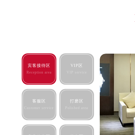
大连市中山区人民路15号国际金融大
佛山市禅城区季华五路57号万科金融中
东莞市东城街道鸿福东路1号民盈国贸
无锡市梁溪区人民中路139号恒隆广场
南通市崇川区工农路57号圆融广场写字
苏州市苏州工业园区星港街199号苏州
武汉市江汉区解放大道686号世界贸易
南宁市青秀区金湖路59号地王大厦12
宾客接待区
VIP区
合肥市蜀山区潜山路111号万象城华润
Reception area
VIP service
泉州市丰泽区宝洲路729号浦西万达中
青岛市南区山东路6号华润大厦B座2
烟台市芝罘区胜利路139号万达金融中
客服区
打磨区
长春市朝阳区西安大路727号中银大厦
Customer service
Polished area
贵阳市南明区都司高架桥路33号亨特
昆明市盘龙区北京路928号同德昆明
石家庄市长安区中山东路39号勒泰中