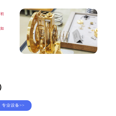
，初
终如
）
）
专业设备>>