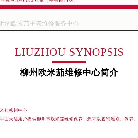
融中心写字楼26层2603室（需提前预约）
2座37层3705室（需提前预约）
际广场写字楼8层806室（需提前预约）
南京中心写字楼22层C1-1室（需提前预约）
中心写字楼5号楼10层1008室（需提前预约）
FC国际金融中心写字楼35层3508室（需提前预约）
LIUZHOU SYNOPSIS
楼1号楼18层1803室（需提前预约）
字楼1号楼16层1604室（需提前预约）
务中心东塔写字楼（华润万象城）17层1706室（需提前预约）
柳州欧米茄维修中心简介
场办公楼20层2009室（需提前预约）
写字楼A座5层503-5室（需提前预约）
广场写字楼4号楼22层2209室（需提前预约）
际中心写字楼8层805室（需提前预约）
米茄柳州中心
易中心写字楼A座13层1304室（需提前预约）
中国大陆用户提供柳州市欧米茄维修保养，您可以咨询维修、保养
绿地双子塔（中央广场）A1座办公楼14层07室（需提前预约）
心写字楼（万象城）15层1508室（需提前预约）