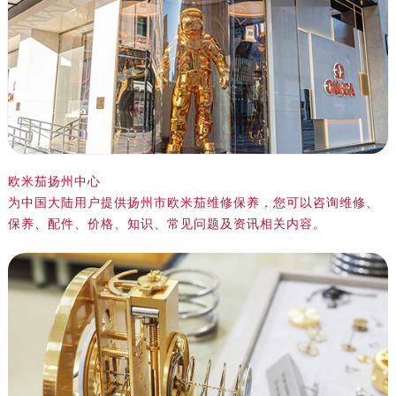
绍兴市越城区胜利东路379号世茂天际中心写字楼8层805室（需提前预约）
嘉兴市南湖区广益路705号嘉兴世界贸易中心写字楼A座13层1304室（需提前预约）
南昌市红谷滩新区红谷中大道998号绿地双子塔（中央广场）A1座办公楼14层07室（需提前预约）
济南市历下区经十路11111号华润中心写字楼（万象城）15层1508室（需提前预约）
广州市天河区天河路230号万菱汇国际中心写字楼A塔7层704室（需提前预约）
广州市越秀区环市东路371-375号世界贸易中心大厦南塔写字楼15层07室（需提前预约）
深圳市罗湖区深南东路5001号华润大厦写字楼17层1701室（需提前预约）
欧米茄扬州中心
惠州市惠城区江北文昌一路7号华贸大厦写字楼1座30层05室（需提前预约）
为中国大陆用户提供扬州市欧米茄维修保养，您可以咨询维修、
厦门市思明区湖滨东路95号华润大厦写字楼B座11层1104室（需提前预约）
保养、配件、价格、知识、常见问题及资讯相关内容。
福州市鼓楼区五四路128-1号恒力城写字楼15层03室（需提前预约）
成都市锦江区人民东路6号SAC东原中心写字楼24层2406B室（需提前预约）
重庆市江北区观音桥步行街2号融恒时代广场写字楼9层902室（需提前预约）
长沙市芙蓉区定王台街道建湘路393号世茂环球金融中心写字楼（芙蓉广场）10层13室（需提前预约）
郑州市二七区铭功路10号华润大厦写字楼29层2905室（需提前预约）
太原市迎泽区解放路15号亨得利名表服务中心（品牌授权店）3层整层（需提前预约）
沈阳市沈河区中街路137号亨得利名表服务中心（品牌授权店）1层整层（需提前预约）