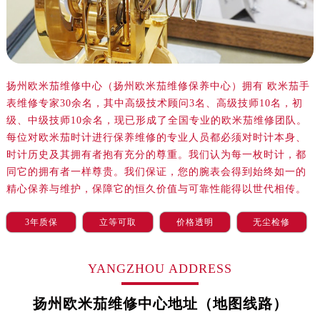
沈阳市沈河区中街路83号亨得利名表服务中心（品牌授权店）1层整层（需提前预约）
乌鲁木齐市天山区红山路26号时代广场（CCMALL）C座17层17-B（需提前预约）
温州市鹿城区锦绣路1067号置信广场10层1015室（需提前预约）
哈尔滨市道里区友谊西路600号富力中心T2座写字楼29层03室（需提前预约）
扬州欧米茄维修中心（扬州欧米茄维修保养中心）拥有 欧米茄手
大连市中山区人民路15号国际金融大厦7层G室（需提前预约）
表维修专家30余名，其中高级技术顾问3名、高级技师10名，初
佛山市禅城区季华五路57号万科金融中心C座12层1205室（需提前预约）
级、中级技师10余名，现已形成了全国专业的欧米茄维修团队。
东莞市东城街道鸿福东路1号民盈国贸中心T1写字楼9层907室（需提前预约）
每位对欧米茄时计进行保养维修的专业人员都必须对时计本身、
无锡市梁溪区人民中路139号恒隆广场写字楼1座11层1104室（需提前预约）
时计历史及其拥有者抱有充分的尊重。我们认为每一枚时计，都
南通市崇川区工农路57号圆融广场写字楼16层1603室（需提前预约）
同它的拥有者一样尊贵。我们保证，您的腕表会得到始终如一的
精心保养与维护，保障它的恒久价值与可靠性能得以世代相传。
苏州市苏州工业园区星港街199号苏州中心办公楼C座22层08室（需提前预约）
武汉市江汉区解放大道686号世界贸易大厦38层09室（需提前预约）
3年质保
立等可取
价格透明
无尘检修
南宁市青秀区金湖路59号地王大厦12楼1224室（需提前预约）
合肥市蜀山区潜山路111号万象城华润大厦B座12楼03室（需提前预约）
YANGZHOU ADDRESS
泉州市丰泽区宝洲路729号浦西万达中心写字楼A座7楼709室（需提前预约）
青岛市南区山东路6号华润大厦B座22层04室（需提前预约）
扬州欧米茄维修中心地址（地图线路）
烟台市芝罘区胜利路139号万达金融中心A座907室（需提前预约）