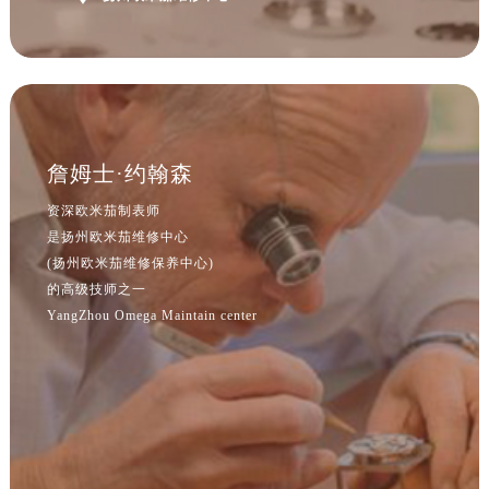
浙江省湖州市吴兴区劳动路售后服务中心（需提前预约）
浙江省嘉兴市南湖区广益路705号嘉兴世界贸易中心A座13层1304室售后服务中心（需提前预约）
浙江省金华市金东区东市南街777号金华万达广场4号楼22楼2209室售后服务中心（需提前预约）
浙江省丽水市莲都区解放街售后服务中心（需提前预约）
浙江省宁波市江北区大闸南路500号来福士广场办公楼20层2009室售后服务中心（需提前预约）
浙江省衢州市柯城区上街售后服务中心（需提前预约）
詹姆士·约翰森
浙江省绍兴市越城区胜利东路379号世茂天际中心写字楼8层805室售后服务中心（需提前预约）
资深欧米茄制表师
浙江省舟山市定海区解放东路售后服务中心（需提前预约）
是扬州欧米茄维修中心
澳门特别行政区大堂区议事亭前地（新马路）售后服务中心（需提前预约）
(扬州欧米茄维修保养中心)
的高级技师之一
澳门特别行政区风顺堂区南湾大马路售后服务中心（需提前预约）
YangZhou Omega Maintain center
澳门特别行政区花地玛堂区关闸广场售后服务中心（需提前预约）
澳门特别行政区花王堂区大三巴商圈售后服务中心（需提前预约）
澳门特别行政区嘉模堂区官也街售后服务中心（需提前预约）
澳门省路氹城市金光大道售后服务中心（需提前预约）
澳门特别行政区望德堂区塔石广场售后服务中心（需提前预约）
福建省福州市鼓楼区五四路128-1号恒力城写字楼15层03室售后服务中心（需提前预约）