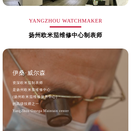
山西省朔州市朔城区怡西路与鄯阳西街交汇处售后服务中心（需提前预约）
山西省忻州市忻府区和平东街与七一南路交叉口售后服务中心（需提前预约）
YANGZHOU WATCHMAKER
山西省阳泉市郊区平阳东街与新城大道交叉口售后服务中心（需提前预约）
山西省运城市盐湖区河东街售后服务中心（需提前预约）
扬州欧米茄维修中心制表师
山西省长治市潞州区英雄中路售后服务中心（需提前预约）
山西省太原市迎泽区迎泽街道解放路15号亨得利名表维修授权店3楼售后服务中心（需提前预约）
天津市和平区赤峰道136号天津国际金融中心26层2603室售后服务中心（需提前预约）
安徽省安庆市迎江区人民路售后服务中心（需提前预约）
安徽省蚌埠市蚌山区淮河路售后服务中心（需提前预约）
伊桑·威尔森
安徽省亳州市谯城区魏武大道售后服务中心（需提前预约）
资深欧米茄制表师
安徽省池州市贵池区长江路售后服务中心（需提前预约）
是扬州欧米茄维修中心
安徽省滁州市琅琊区南谯北路售后服务中心（需提前预约）
(扬州欧米茄维修保养中心)
安徽省阜阳市颍州区颍州北路售后服务中心（需提前预约）
的高级技师之一
安徽省淮北市相山区淮海路售后服务中心（需提前预约）
YangZhou Omega Maintain center
安徽省淮南市田家庵区国庆中路售后服务中心（需提前预约）
安徽省黄山市屯溪区黄山西路售后服务中心（需提前预约）