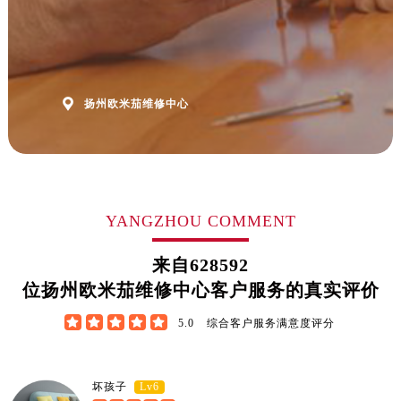
福建省厦门市思明区湖滨东路95号万象城华润大厦B座11层1104室售后服务中心（需提前预约）
广东省潮州市潮安区新风路与潮汕路交汇处售后服务中心（需提前预约）
广东省广州市天河区天河路230号万菱汇国际中心A塔7层704室售后服务中心（需提前预约）
广东省广州市越秀区环市东路371-375号世界贸易中心大厦南塔15层1507室售后服务中心（需提前预约）

扬州欧米茄维修中心
广东省河源市源城区越王大道售后服务中心（需提前预约）
广东省惠州市惠城区江北文昌一路7号华贸大厦1座30层3005室售后服务中心（需提前预约）
广东省江门市蓬江区广场西路售后服务中心（需提前预约）
广东省揭阳市榕城进贤门步行街售后服务中心（需提前预约）
广东省茂名市电白区水东街道迎宾大道售后服务中心（需提前预约）
YANGZHOU COMMENT
广东省梅州市梅江区金燕大道售后服务中心（需提前预约）
来自
628592
广东省清远市清城区湖西路售后服务中心（需提前预约）
位扬州欧米茄维修中心客户服务的真实评价
广东省汕头市龙湖区长平路售后服务中心（需提前预约）
广东省汕尾市城区香洲街道园林社区翠园街售后服务中心（需提前预约）





5.0
综合客户服务满意度评分
广东省韶关市武江区芙蓉新区与老城中心交汇处售后服务中心（需提前预约）
广东省深圳市罗湖区深南东路5001号华润大厦17层1701室售后服务中心（需提前预约）
Lv6
坏孩子
广东省阳江市江城区东风一路售后服务中心（需提前预约）