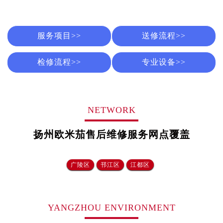
辽宁省本溪市平山区胜利路售后服务中心（需提前预约）
辽宁省朝阳市双塔区新华路售后服务中心（需提前预约）
服务项目>>
送修流程>>
辽宁省丹东市振兴区七经街售后服务中心（需提前预约）
辽宁省抚顺市新抚区东一路售后服务中心（需提前预约）
检修流程>>
专业设备>>
辽宁省阜新市海州区解放大街售后服务中心（需提前预约）
辽宁省葫芦岛市连山区中央路售后服务中心（需提前预约）
辽宁省锦州市古塔区中央大街售后服务中心（需提前预约）
辽宁省辽阳市白塔区新运大街售后服务中心（需提前预约）
NETWORK
辽宁省盘锦市兴隆台区石油大街售后服务中心（需提前预约）
扬州欧米茄售后维修服务网点覆盖
辽宁省铁岭市银州区南马路售后服务中心（需提前预约）
辽宁省营口市站前区市府路与渤海大街交叉口售后服务中心（需提前预约）
辽宁省沈阳市沈河区中街路137号亨得利名表维修授权店1楼售后服务中心（需提前预约）
广陵区
邗江区
江都区
辽宁省沈阳市沈河区中街路83号亨得利名表维修授权店1楼售后服务中心（需提前预约）
北京市朝阳区建国门外大街甲6号华熙国际中心D座11层1102室售后服务中心（北京总部）（需提前预约）
北京市东城区东长安街1号王府井东方广场W3座6层602室售后服务中心（需提前预约）
YANGZHOU ENVIRONMENT
河北省保定市竞秀区朝阳北大街北国先天下售后服务中心（需提前预约）