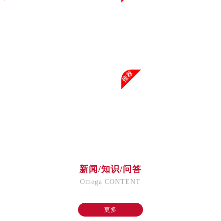
海南省儋州市儋州市那大镇兰洋北路售后服务中心（需提前预约）
海南省东方市八所镇解放西路售后服务中心（需提前预约）
海南省琼海市嘉积镇东风路售后服务中心（需提前预约）
海南省三沙市西沙区西沙群岛永兴岛北京路售后服务中心（需提前预约）
海南省三亚市吉阳区迎宾路售后服务中心（需提前预约）
推荐
海南省万宁市万城镇解放路售后服务中心（需提前预约）
海南省文昌市文城镇教育东路售后服务中心（需提前预约）
海南省五指山市通什镇三月三大道售后服务中心（需提前预约）
香港特别行政区尖沙咀区油尖旺区广东道售后服务中心（需提前预约）
香港特别行政区金钟区中西区金钟道售后服务中心（需提前预约）
香港特别行政区九龙区油尖旺区弥敦道售后服务中心（需提前预约）
香港特别行政区铜锣湾区湾仔区轩尼诗道售后服务中心（需提前预约）
新闻/知识/问答
河南省安阳市文峰区解放大道售后服务中心（需提前预约）
Omega CONTENT
河南省鹤壁市淇滨区九州路售后服务中心（需提前预约）
河南省济源市沁园街道济水大道售后服务中心（需提前预约）
更多
河南省焦作市解放区解放路售后服务中心（需提前预约）