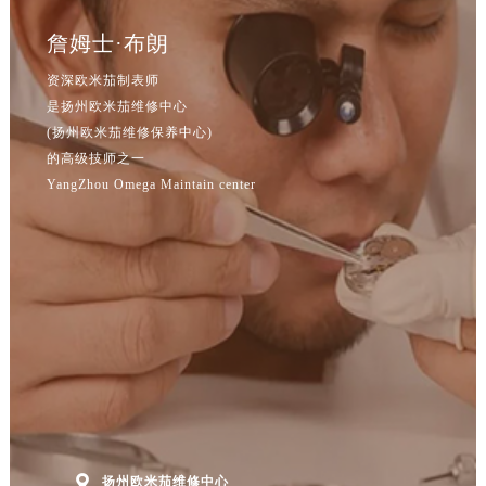
江西省鹰潭市月湖区胜利东路售后服务中心（需提前预约）
詹姆士·布朗
山东省德州市德城区东风中路售后服务中心（需提前预约）
山东省东营市东营区济南路售后服务中心（需提前预约）
资深欧米茄制表师
是扬州欧米茄维修中心
山东省济南市历下区经十路11111号华润中心写字楼（万象城）15层1508室售后服务中心（需提前预约）
(扬州欧米茄维修保养中心)
山东省济宁市任城区太白楼路售后服务中心（需提前预约）
的高级技师之一
山东省莱芜市文化南路8号银座商城名表维修一楼名表维修售后服务中心（需提前预约）
YangZhou Omega Maintain center
山东省临沂市兰山区解放路售后服务中心（需提前预约）
山东省日照市东港区烟台路售后服务中心（需提前预约）
山东省泰安市泰山区财源街道泰山大街售后服务中心（需提前预约）
山东省威海市环翠区新威海路89号振华商厦一楼名表维修售后服务中心（需提前预约）
山东省潍坊市奎文区东风东街售后服务中心（需提前预约）
山东省枣庄市滕州市北辛路与善国路交叉口售后服务中心（需提前预约）
山东省淄博市张店区金晶大道售后服务中心（需提前预约）
上海市黄浦区南京东路299号宏伊国际广场写字楼8层806室售后服务中心（需提前预约）
上海市徐汇区虹桥路3号港汇中心2座37层3705室售后服务中心（需提前预约）
浙江省杭州市上城区钱江路1366号华润大厦A座5层503-5室售后服务中心（需提前预约）

扬州欧米茄维修中心