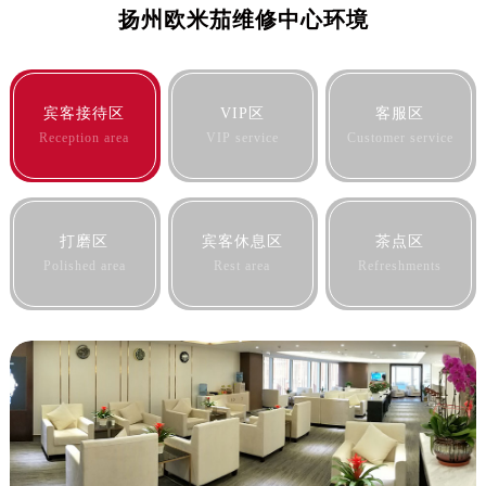
扬州欧米茄维修中心环境
内蒙古自治区阿拉善盟市左旗土尔扈特大街售后服务中心（需提前预约）
内蒙古自治区巴彦淖尔市临河区新华街售后服务中心（需提前预约）
内蒙古自治区包头市青山区幸福路甲3号王府井百货名表维修售后服务中心（需提前预约）
内蒙古自治区赤峰市红山区哈达街售后服务中心（需提前预约）
宾客接待区
VIP区
客服区
内蒙古自治区鄂尔多斯市东胜区伊金霍洛街售后服务中心（需提前预约）
Reception area
VIP service
Customer service
内蒙古自治区呼伦贝尔市海拉尔区中央街售后服务中心（需提前预约）
内蒙古自治区通辽市科尔沁区明仁大街售后服务中心（需提前预约）
内蒙古自治区乌海市海勃湾区人民南路售后服务中心（需提前预约）
打磨区
宾客休息区
茶点区
内蒙古自治区乌兰察布市集宁区恩和大街售后服务中心（需提前预约）
Polished area
Rest area
Refreshments
内蒙古自治区锡林郭勒盟市锡林浩特市光明街与额尔敦路交叉口售后服务中心（需提前预约）
内蒙古自治区兴安盟市乌兰浩特市兴安大街售后服务中心（需提前预约）
山西省大同市平城区迎宾街售后服务中心（需提前预约）
山西省晋城市城区黄华街售后服务中心（需提前预约）
山西省晋中市榆次区顺城街售后服务中心（需提前预约）
山西省临汾市尧都区解放路售后服务中心（需提前预约）
山西省吕梁市离石区永宁中路与建设街交叉口售后服务中心（需提前预约）