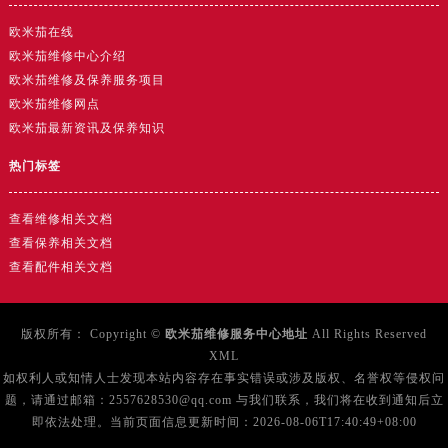
湖北省黄石市黄石港区武汉路售后服务中心（需提前预约）
欧米茄在线
湖北省荆门市东宝中天街步行街售后服务中心（需提前预约）
欧米茄维修中心介绍
湖北省荆州市荆州区荆中路售后服务中心（需提前预约）
欧米茄维修及保养服务项目
湖北省十堰市茅箭区人民北路售后服务中心（需提前预约）
欧米茄维修网点
湖北省随州市曾都区青年路售后服务中心（需提前预约）
欧米茄最新资讯及保养知识
湖北省咸宁市咸安区长安大道售后服务中心（需提前预约）
热门标签
湖北省襄阳市樊城区长虹路与人民路交叉口售后服务中心（需提前预约）
湖北省孝感市孝南区复兴大道售后服务中心（需提前预约）
查看维修相关文档
湖北省宜昌市西陵区夷陵大道与港窑路售后服务中心（需提前预约）
查看保养相关文档
湖南省常德市武陵区人民路售后服务中心（需提前预约）
查看配件相关文档
湖南省郴州市北湖区国庆北路售后服务中心（需提前预约）
湖南省衡阳市雁峰区解放路售后服务中心（需提前预约）
版权所有：
Copyright ©
欧米茄维修服务中心地址
All Rights Reserved
湖南省怀化市鹤城区迎丰中路售后服务中心（需提前预约）
XML
如权利人或知情人士发现本站内容存在事实错误或涉及版权、名誉权等侵权问
湖南省娄底市娄星区长青街售后服务中心（需提前预约）
题，请通过邮箱：2557628530@qq.com 与我们联系，我们将在收到通知后立
湖南省邵阳市双清区东风路售后服务中心（需提前预约）
即依法处理。当前页面信息更新时间：2026-08-06T17:40:49+08:00
湖南省湘潭市雨湖区莲城大道售后服务中心（需提前预约）