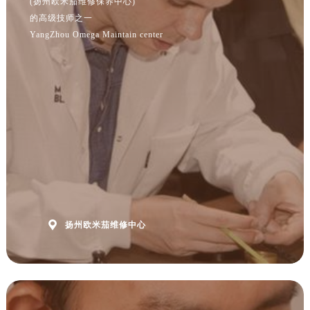
(扬州欧米茄维修保养中心)
江苏省宿迁市宿城区西湖路售后服务中心（需提前预约）
的高级技师之一
江苏省泰州市海陵区永定东路399号置地商务中心东塔（华润万象城）17层1706室售后服务中心（需提前预约）
YangZhou Omega Maintain center
江苏省徐州市鼓楼区淮海东路29号苏宁广场IFC国际金融中心35层3508室售后服务中心（需提前预约）
江苏省盐城市盐都区世纪大道5号盐城金融城写字楼1号楼16层1604室售后服务中心（需提前预约）
江苏省扬州市邗江区国展路29号星耀天地写字楼1号楼18层1803室售后服务中心（需提前预约）
江苏省镇江市京口区中山东路售后服务中心（需提前预约）
江西省抚州市临川区赣东大道售后服务中心（需提前预约）
江西省赣州市章贡区文清路售后服务中心（需提前预约）
江西省吉安市吉州区井冈山大道售后服务中心（需提前预约）
江西省景德镇市珠山区珠山中路售后服务中心（需提前预约）
江西省九江市浔阳区浔阳路售后服务中心（需提前预约）
江西省南昌市红谷滩新区红谷中大道998号绿地双子塔（中央广场）A1座办公楼14层1407室售后服务中心（需提前预约）

扬州欧米茄维修中心
江西省萍乡市安源区萍安北大道与康庄路交叉口售后服务中心（需提前预约）
江西省上饶市信州区滨江西路售后服务中心（需提前预约）
江西省新余市渝水区北湖西路售后服务中心（需提前预约）
江西省宜春市袁州区中山中路售后服务中心（需提前预约）