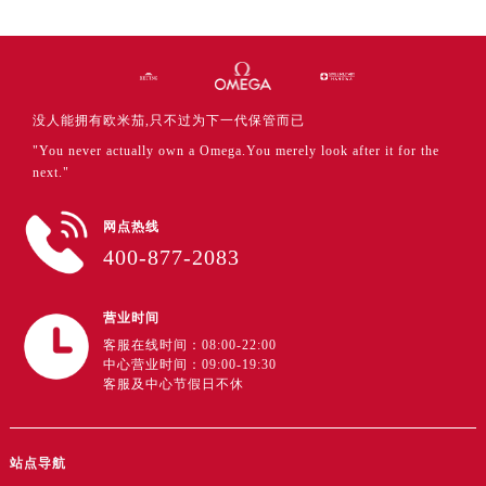
河南省开封市鼓楼区中山路售后服务中心（需提前预约）
河南省洛阳市西工区中州中路与解放路交叉口售后服务中心（需提前预约）
河南省漯河市源汇区交通路售后服务中心（需提前预约）
河南省南阳市宛城区范蠡东路与南都路交叉口售后服务中心（需提前预约）
没人能拥有欧米茄,只不过为下一代保管而已
河南省平顶山市卫东区建设路售后服务中心（需提前预约）
"You never actually own a Omega.You merely look after it for the
河南省濮阳市大华龙区开州路绿城路交叉口售后服务中心（需提前预约）
next."
河南省三门峡市湖滨区和平路售后服务中心（需提前预约）
网点热线
河南省商丘市梁园区神火大道售后服务中心（需提前预约）
400-877-2083
河南省新乡市红旗区人民路售后服务中心（需提前预约）
河南省信阳市浉河区东方红大道售后服务中心（需提前预约）
营业时间
河南省许昌市魏都区建安大道与八龙路交叉口售后服务中心（需提前预约）
客服在线时间：08:00-22:00
河南省郑州市二七区民主路10号华润大厦29层2905室售后服务中心（需提前预约）
中心营业时间：09:00-19:30
河南省周口市川汇区七一路售后服务中心（需提前预约）
客服及中心节假日不休
河南省驻马店市驿城区乐山大道与置地大道交叉口售后服务中心（需提前预约）
湖北省鄂州市鄂城区文星大道售后服务中心（需提前预约）
站点导航
湖北省黄冈市黄州区赤壁大道售后服务中心（需提前预约）