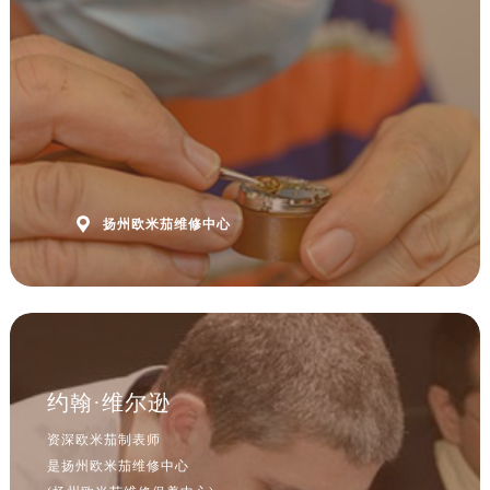
安徽省六安市金安区解放中路售后服务中心（需提前预约）
安徽省马鞍山市雨山区湖南西路售后服务中心（需提前预约）
安徽省宿州市埇桥区人民中路售后服务中心（需提前预约）
安徽省铜陵市铜官区石城大道售后服务中心（需提前预约）
安徽省芜湖市镜湖区中山路步行街售后服务中心（需提前预约）
安徽省宣城市宣州区叠嶂西路售后服务中心（需提前预约）
福建省龙岩市新罗区九一南路售后服务中心（需提前预约）

扬州欧米茄维修中心
福建省南平市建阳区人民西路售后服务中心（需提前预约）
福建省宁德市蕉城区天湖东路售后服务中心（需提前预约）
福建省莆田市城厢区霞林街道荔华东大道售后服务中心（需提前预约）
福建省三明市三元区东乾二路售后服务中心（需提前预约）
福建省漳州市龙文区步港路售后服务中心（需提前预约）
江苏省常州市新北区龙锦路1590号现代传媒中心5号楼10层1008室售后服务中心（需提前预约）
约翰·维尔逊
江苏省淮安市清江浦区淮海北路售后服务中心（需提前预约）
资深欧米茄制表师
江苏省连云港市海州区通灌北路售后服务中心（需提前预约）
是扬州欧米茄维修中心
江苏省南京市秦淮区中山南路1号南京中心22层22-C1-C3室售后服务中心（需提前预约）