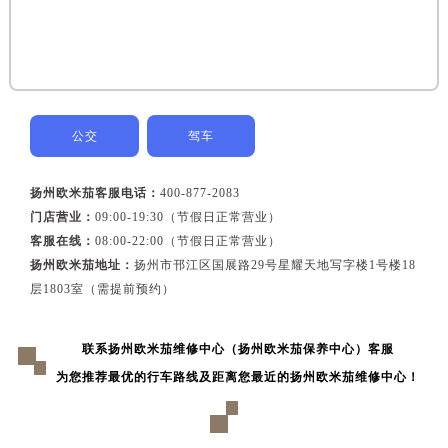
黑龙江省牡丹江市东安区太平路售后服务中心（需提前预约）
黑龙江省七台河市桃山区大同街售后服务中心（需提前预约）
黑龙江省齐齐哈尔市龙沙区龙华路售后服务中心（需提前预约）
黑龙江省双鸭山市尖山区新兴大街售后服务中心（需提前预约）
黑龙江省绥化市北林区新华街与康庄路交叉口售后服务中心（需提前预约）
公交
驾车
黑龙江省伊春市伊美区通河路售后服务中心（需提前预约）
吉林省白城市洮北区明仁南街售后服务中心（需提前预约）
扬州欧米茄客服电话：
400-877-2083
吉林省白山市浑江区浑江大街售后服务中心（需提前预约）
门店营业：
09:00-19:30（节假日正常营业）
吉林省吉林市船营区河南街售后服务中心（需提前预约）
客服在线：
08:00-22:00（节假日正常营业）
扬州欧米茄地址：
扬州市邗江区国展路29号星耀天地写字楼1号楼18
吉林省辽源市龙山区人民大街售后服务中心（需提前预约）
层1803室（需提前预约）
吉林省梅河口市新华街道梅河大街售后服务中心（需提前预约）
吉林省四平市铁东区紫气大路与南九经街交汇处售后服务中心（需提前预约）
联系扬州欧米茄维修中心（扬州欧米茄保养中心）客服
吉林省松原市宁江区五环大街售后服务中心（需提前预约）
为您推荐最优的行车路线及距离您最近的扬州欧米茄维修中心！
吉林省通化市东昌区环通乡江南大街售后服务中心（需提前预约）
吉林省延边市延吉市解放路售后服务中心（需提前预约）
辽宁省鞍山市铁东区站前街售后服务中心（需提前预约）