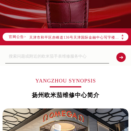
官方全国统一服务热线，服务覆盖中国大陆、香港、澳门、台湾全部区域（非大陆需加拨“+86”）
2026年8月售后服务中心最新网点地址：
北京市朝阳区建国门外大街甲6号华熙国际中心写字楼D座11层1102室（北京总部）（需提前预约）
北京市东城区东长安街1号东方广场写字楼W3座6层602室（需提前预约）
▲
官网公告>
天津市和平区赤峰道136号天津国际金融中心写字楼26层2603室（需提前预约）
▼
上海市徐汇区虹桥路3号港汇中心写字楼2座37层3705室（需提前预约）
上海市黄浦区南京东路299号宏伊国际广场写字楼8层806室（需提前预约）
南京市秦淮区中山南路1号（新街口）南京中心写字楼22层C1-1室（需提前预约）
常州市新北区龙锦路1590号现代传媒中心写字楼5号楼10层1008室（需提前预约）
徐州市鼓楼区淮海东路29号苏宁广场IFC国际金融中心写字楼35层3508室（需提前预约）
YANGZHOU SYNOPSIS
扬州市邗江区国展路29号星耀天地写字楼1号楼18层1803室（需提前预约）
扬州欧米茄维修中心简介
盐城市盐都区世纪大道5号盐城金融城写字楼1号楼16层1604室（需提前预约）
泰州市海陵区永定东路399号置地商务中心东塔写字楼（华润万象城）17层1706室（需提前预约）
宁波市江北区大闸南路500号来福士广场办公楼20层2009室（需提前预约）
杭州市上城区钱江路1366号华润大厦写字楼A座5层503-5室（需提前预约）
金华市金东区东市南街777号金华万达广场写字楼4号楼22层2209室（需提前预约）