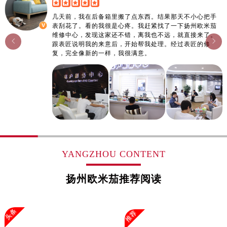
广东省云浮市云城区金山路售后服务中心（需提前预约）
几天前，我在后备箱里搬了点东西。结果那天不小心把手
广东省湛江市赤坎区观海北路售后服务中心（需提前预约）
表刮花了。看的我很是心疼。我赶紧找了一下扬州欧米茄
维修中心，发现这家还不错，离我也不远，就直接来了。
广东省肇庆市端州区信安大道与砚都大道交汇处售后服务中心（需提前预约）


跟表匠说明我的来意后，开始帮我处理。经过表匠的修
广西壮族自治区百色市右江区中山二路售后服务中心（需提前预约）
复，完全像新的一样，我很满意。
广西壮族自治区北海市海城区北京路售后服务中心（需提前预约）
广西壮族自治区崇左市江州区石景林街道友谊大道与丽川路交汇处售后服务中心（需提前预约）
广西壮族自治区防城港市港口区金花茶大道售后服务中心（需提前预约）
广西壮族自治区贵港市港北区港城街道布山大道与仙衣路交叉口售后服务中心（需提前预约）
广西壮族自治区桂林市秀峰区红岭路售后服务中心（需提前预约）
广西壮族自治区河池市金城江区金城江街道朝阳路售后服务中心（需提前预约）
广西壮族自治区贺州市八步区城东街道灵峰南路售后服务中心（需提前预约）
YANGZHOU CONTENT
广西壮族自治区来宾市兴宾区桂中大道售后服务中心（需提前预约）
扬州欧米茄推荐阅读
广西壮族自治区柳州市城中区中山中路售后服务中心（需提前预约）
广西壮族自治区钦州市钦南区金海湾东大街售后服务中心（需提前预约）
广西壮族自治区梧州市万秀区龙湖镇高旺路售后服务中心（需提前预约）
头条
推荐
广西壮族自治区玉林市玉州区金玉路售后服务中心（需提前预约）