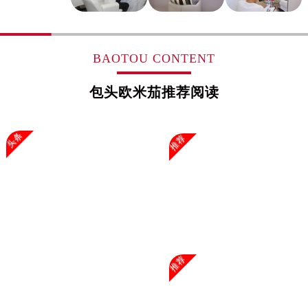
浙江省湖州市吴兴区劳动路售后服务中心（需提前预约）
浙江省嘉兴市南湖区广益路705号嘉兴世界贸易中心A座13层1304室售后服务中心（需提前预约）
浙江省金华市金东区东市南街777号金华万达广场4号楼22楼2209室售后服务中心（需提前预约）
BAOTOU CONTENT
浙江省丽水市莲都区解放街售后服务中心（需提前预约）
浙江省宁波市江北区大闸南路500号来福士广场办公楼20层2009室售后服务中心（需提前预约）
包头欧米茄推荐阅读
浙江省衢州市柯城区上街售后服务中心（需提前预约）
浙江省绍兴市越城区胜利东路379号世茂天际中心写字楼8层805室售后服务中心（需提前预约）
头条
推荐
浙江省舟山市定海区解放东路售后服务中心（需提前预约）
澳门特别行政区大堂区议事亭前地（新马路）售后服务中心（需提前预约）
澳门特别行政区风顺堂区南湾大马路售后服务中心（需提前预约）
澳门特别行政区花地玛堂区关闸广场售后服务中心（需提前预约）
澳门特别行政区花王堂区大三巴商圈售后服务中心（需提前预约）
澳门特别行政区嘉模堂区官也街售后服务中心（需提前预约）
推荐
澳门省路氹城市金光大道售后服务中心（需提前预约）
澳门特别行政区望德堂区塔石广场售后服务中心（需提前预约）
福建省福州市鼓楼区五四路128-1号恒力城写字楼15层03室售后服务中心（需提前预约）