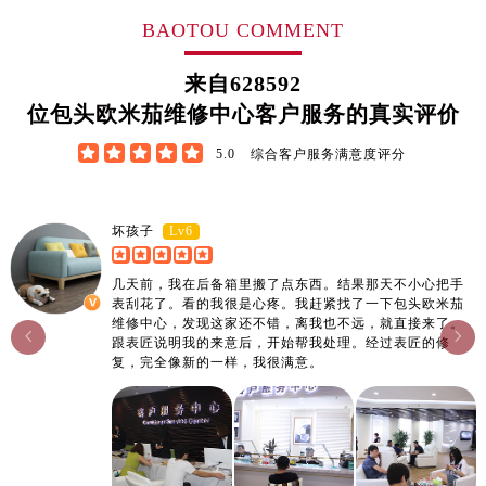
江西省鹰潭市月湖区胜利东路售后服务中心（需提前预约）
BAOTOU COMMENT
山东省德州市德城区东风中路售后服务中心（需提前预约）
山东省东营市东营区济南路售后服务中心（需提前预约）
来自
628592
山东省济南市历下区经十路11111号华润中心写字楼（万象城）15层1508室售后服务中心（需提前预约）
位包头欧米茄维修中心客户服务的真实评价
山东省济宁市任城区太白楼路售后服务中心（需提前预约）





5.0
综合客户服务满意度评分
山东省莱芜市文化南路8号银座商城名表维修一楼名表维修售后服务中心（需提前预约）
山东省临沂市兰山区解放路售后服务中心（需提前预约）
山东省日照市东港区烟台路售后服务中心（需提前预约）
Lv6
坏孩子
山东省泰安市泰山区财源街道泰山大街售后服务中心（需提前预约）
几天前，我在后备箱里搬了点东西。结果那天不小心把手
山东省威海市环翠区新威海路89号振华商厦一楼名表维修售后服务中心（需提前预约）
表刮花了。看的我很是心疼。我赶紧找了一下包头欧米茄
山东省潍坊市奎文区东风东街售后服务中心（需提前预约）
维修中心，发现这家还不错，离我也不远，就直接来了。


跟表匠说明我的来意后，开始帮我处理。经过表匠的修
山东省枣庄市滕州市北辛路与善国路交叉口售后服务中心（需提前预约）
复，完全像新的一样，我很满意。
山东省淄博市张店区金晶大道售后服务中心（需提前预约）
上海市黄浦区南京东路299号宏伊国际广场写字楼8层806室售后服务中心（需提前预约）
上海市徐汇区虹桥路3号港汇中心2座37层3705室售后服务中心（需提前预约）
浙江省杭州市上城区钱江路1366号华润大厦A座5层503-5室售后服务中心（需提前预约）