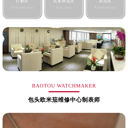
打磨区
宾客休息区
茶点区
黑龙江省牡丹江市东安区太平路售后服务中心（需提前预约）
Polished area
Rest area
Refreshments
黑龙江省七台河市桃山区大同街售后服务中心（需提前预约）
黑龙江省齐齐哈尔市龙沙区龙华路售后服务中心（需提前预约）
黑龙江省双鸭山市尖山区新兴大街售后服务中心（需提前预约）
黑龙江省绥化市北林区新华街与康庄路交叉口售后服务中心（需提前预约）
黑龙江省伊春市伊美区通河路售后服务中心（需提前预约）
吉林省白城市洮北区明仁南街售后服务中心（需提前预约）
吉林省白山市浑江区浑江大街售后服务中心（需提前预约）
吉林省吉林市船营区河南街售后服务中心（需提前预约）
吉林省辽源市龙山区人民大街售后服务中心（需提前预约）
吉林省梅河口市新华街道梅河大街售后服务中心（需提前预约）
BAOTOU WATCHMAKER
吉林省四平市铁东区紫气大路与南九经街交汇处售后服务中心（需提前预约）
包头欧米茄维修中心制表师
吉林省松原市宁江区五环大街售后服务中心（需提前预约）
吉林省通化市东昌区环通乡江南大街售后服务中心（需提前预约）
吉林省延边市延吉市解放路售后服务中心（需提前预约）
辽宁省鞍山市铁东区站前街售后服务中心（需提前预约）