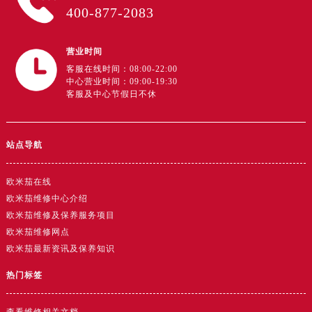
400-877-2083
广东省云浮市云城区金山路售后服务中心（需提前预约）
广东省湛江市赤坎区观海北路售后服务中心（需提前预约）
广东省肇庆市端州区信安大道与砚都大道交汇处售后服务中心（需提前预约）
营业时间
广西壮族自治区百色市右江区中山二路售后服务中心（需提前预约）
客服在线时间：08:00-22:00
中心营业时间：09:00-19:30
广西壮族自治区北海市海城区北京路售后服务中心（需提前预约）
客服及中心节假日不休
广西壮族自治区崇左市江州区石景林街道友谊大道与丽川路交汇处售后服务中心（需提前预约）
广西壮族自治区防城港市港口区金花茶大道售后服务中心（需提前预约）
站点导航
广西壮族自治区贵港市港北区港城街道布山大道与仙衣路交叉口售后服务中心（需提前预约）
广西壮族自治区桂林市秀峰区红岭路售后服务中心（需提前预约）
欧米茄在线
广西壮族自治区河池市金城江区金城江街道朝阳路售后服务中心（需提前预约）
欧米茄维修中心介绍
广西壮族自治区贺州市八步区城东街道灵峰南路售后服务中心（需提前预约）
欧米茄维修及保养服务项目
广西壮族自治区来宾市兴宾区桂中大道售后服务中心（需提前预约）
欧米茄维修网点
广西壮族自治区柳州市城中区中山中路售后服务中心（需提前预约）
欧米茄最新资讯及保养知识
广西壮族自治区钦州市钦南区金海湾东大街售后服务中心（需提前预约）
热门标签
广西壮族自治区梧州市万秀区龙湖镇高旺路售后服务中心（需提前预约）
广西壮族自治区玉林市玉州区金玉路售后服务中心（需提前预约）
查看维修相关文档