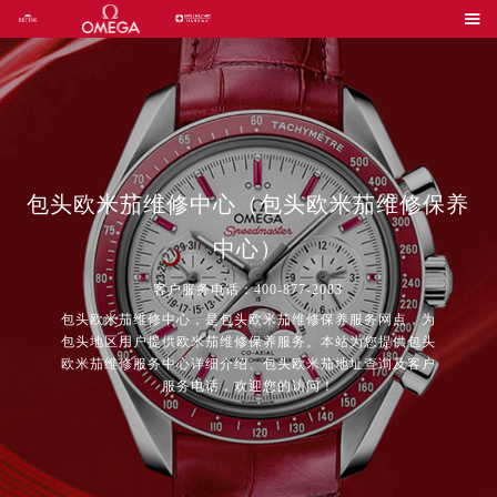

包头欧米茄维修中心（包头欧米茄维修保养
中心）
客户服务电话：400-877-2083
包头欧米茄维修中心，是包头欧米茄维修保养服务网点，为
包头地区用户提供欧米茄维修保养服务。本站为您提供包头
欧米茄维修服务中心详细介绍、包头欧米茄地址查询及客户
服务电话，欢迎您的访问！
2026年8月中国区售后服务网络优化升级公告
2026年8月全国官方售后客户服务热线：