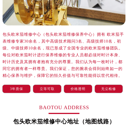
沈阳市沈河区中街路83号亨得利名表服务中心（品牌授权店）1层整层（需提前预约）
乌鲁木齐市天山区红山路26号时代广场（CCMALL）C座17层17-B（需提前预约）
温州市鹿城区锦绣路1067号置信广场10层1015室（需提前预约）
哈尔滨市道里区友谊西路600号富力中心T2座写字楼29层03室（需提前预约）
包头欧米茄维修中心（包头欧米茄维修保养中心）拥有 欧米茄手
大连市中山区人民路15号国际金融大厦7层G室（需提前预约）
表维修专家30余名，其中高级技术顾问3名、高级技师10名，初
佛山市禅城区季华五路57号万科金融中心C座12层1205室（需提前预约）
级、中级技师10余名，现已形成了全国专业的欧米茄维修团队。
东莞市东城街道鸿福东路1号民盈国贸中心T1写字楼9层907室（需提前预约）
每位对欧米茄时计进行保养维修的专业人员都必须对时计本身、
无锡市梁溪区人民中路139号恒隆广场写字楼1座11层1104室（需提前预约）
时计历史及其拥有者抱有充分的尊重。我们认为每一枚时计，都
南通市崇川区工农路57号圆融广场写字楼16层1603室（需提前预约）
同它的拥有者一样尊贵。我们保证，您的腕表会得到始终如一的
精心保养与维护，保障它的恒久价值与可靠性能得以世代相传。
苏州市苏州工业园区星港街199号苏州中心办公楼C座22层08室（需提前预约）
武汉市江汉区解放大道686号世界贸易大厦38层09室（需提前预约）
3年质保
立等可取
价格透明
无尘检修
南宁市青秀区金湖路59号地王大厦12楼1224室（需提前预约）
合肥市蜀山区潜山路111号万象城华润大厦B座12楼03室（需提前预约）
BAOTOU ADDRESS
泉州市丰泽区宝洲路729号浦西万达中心写字楼A座7楼709室（需提前预约）
青岛市南区山东路6号华润大厦B座22层04室（需提前预约）
包头欧米茄维修中心地址（地图线路）
烟台市芝罘区胜利路139号万达金融中心A座907室（需提前预约）