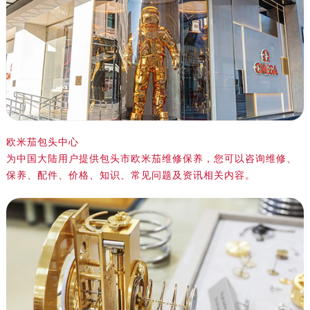
绍兴市越城区胜利东路379号世茂天际中心写字楼8层805室（需提前预约）
嘉兴市南湖区广益路705号嘉兴世界贸易中心写字楼A座13层1304室（需提前预约）
南昌市红谷滩新区红谷中大道998号绿地双子塔（中央广场）A1座办公楼14层07室（需提前预约）
济南市历下区经十路11111号华润中心写字楼（万象城）15层1508室（需提前预约）
广州市天河区天河路230号万菱汇国际中心写字楼A塔7层704室（需提前预约）
广州市越秀区环市东路371-375号世界贸易中心大厦南塔写字楼15层07室（需提前预约）
深圳市罗湖区深南东路5001号华润大厦写字楼17层1701室（需提前预约）
欧米茄包头中心
惠州市惠城区江北文昌一路7号华贸大厦写字楼1座30层05室（需提前预约）
为中国大陆用户提供包头市欧米茄维修保养，您可以咨询维修、
厦门市思明区湖滨东路95号华润大厦写字楼B座11层1104室（需提前预约）
保养、配件、价格、知识、常见问题及资讯相关内容。
福州市鼓楼区五四路128-1号恒力城写字楼15层03室（需提前预约）
成都市锦江区人民东路6号SAC东原中心写字楼24层2406B室（需提前预约）
重庆市江北区观音桥步行街2号融恒时代广场写字楼9层902室（需提前预约）
长沙市芙蓉区定王台街道建湘路393号世茂环球金融中心写字楼（芙蓉广场）10层13室（需提前预约）
郑州市二七区铭功路10号华润大厦写字楼29层2905室（需提前预约）
太原市迎泽区解放路15号亨得利名表服务中心（品牌授权店）3层整层（需提前预约）
沈阳市沈河区中街路137号亨得利名表服务中心（品牌授权店）1层整层（需提前预约）