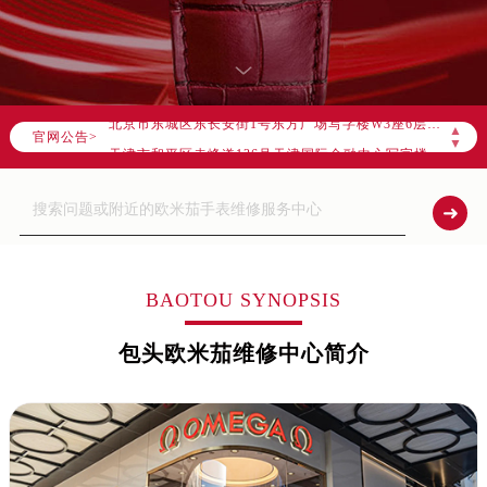
官方全国统一服务热线，服务覆盖中国大陆、香港、澳门、台湾全部区域（非大陆需加拨“+86”）
2026年8月售后服务中心最新网点地址：
北京市朝阳区建国门外大街甲6号华熙国际中心写字楼D座11层1102室（北京总部）（需提前预约）
北京市东城区东长安街1号东方广场写字楼W3座6层602室（需提前预约）
▲
官网公告>
天津市和平区赤峰道136号天津国际金融中心写字楼26层2603室（需提前预约）
▼
上海市徐汇区虹桥路3号港汇中心写字楼2座37层3705室（需提前预约）
上海市黄浦区南京东路299号宏伊国际广场写字楼8层806室（需提前预约）
南京市秦淮区中山南路1号（新街口）南京中心写字楼22层C1-1室（需提前预约）
常州市新北区龙锦路1590号现代传媒中心写字楼5号楼10层1008室（需提前预约）
徐州市鼓楼区淮海东路29号苏宁广场IFC国际金融中心写字楼35层3508室（需提前预约）
BAOTOU SYNOPSIS
扬州市邗江区国展路29号星耀天地写字楼1号楼18层1803室（需提前预约）
包头欧米茄维修中心简介
盐城市盐都区世纪大道5号盐城金融城写字楼1号楼16层1604室（需提前预约）
泰州市海陵区永定东路399号置地商务中心东塔写字楼（华润万象城）17层1706室（需提前预约）
宁波市江北区大闸南路500号来福士广场办公楼20层2009室（需提前预约）
杭州市上城区钱江路1366号华润大厦写字楼A座5层503-5室（需提前预约）
金华市金东区东市南街777号金华万达广场写字楼4号楼22层2209室（需提前预约）