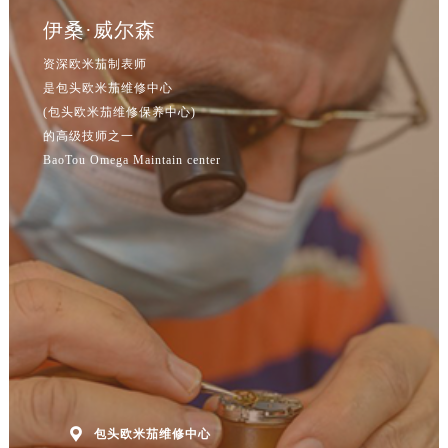
辽宁省本溪市平山区胜利路售后服务中心（需提前预约）
伊桑·威尔森
辽宁省朝阳市双塔区新华路售后服务中心（需提前预约）
资深欧米茄制表师
辽宁省丹东市振兴区七经街售后服务中心（需提前预约）
是包头欧米茄维修中心
辽宁省抚顺市新抚区东一路售后服务中心（需提前预约）
(包头欧米茄维修保养中心)
辽宁省阜新市海州区解放大街售后服务中心（需提前预约）
的高级技师之一
辽宁省葫芦岛市连山区中央路售后服务中心（需提前预约）
BaoTou Omega Maintain center
辽宁省锦州市古塔区中央大街售后服务中心（需提前预约）
辽宁省辽阳市白塔区新运大街售后服务中心（需提前预约）
辽宁省盘锦市兴隆台区石油大街售后服务中心（需提前预约）
辽宁省铁岭市银州区南马路售后服务中心（需提前预约）
辽宁省营口市站前区市府路与渤海大街交叉口售后服务中心（需提前预约）
辽宁省沈阳市沈河区中街路137号亨得利名表维修授权店1楼售后服务中心（需提前预约）
辽宁省沈阳市沈河区中街路83号亨得利名表维修授权店1楼售后服务中心（需提前预约）
北京市朝阳区建国门外大街甲6号华熙国际中心D座11层1102室售后服务中心（北京总部）（需提前预约）
北京市东城区东长安街1号王府井东方广场W3座6层602室售后服务中心（需提前预约）

包头欧米茄维修中心
河北省保定市竞秀区朝阳北大街北国先天下售后服务中心（需提前预约）