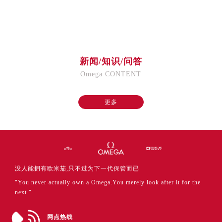
福建省厦门市思明区湖滨东路95号万象城华润大厦B座11层1104室售后服务中心（需提前预约）
广东省潮州市潮安区新风路与潮汕路交汇处售后服务中心（需提前预约）
广东省广州市天河区天河路230号万菱汇国际中心A塔7层704室售后服务中心（需提前预约）
广东省广州市越秀区环市东路371-375号世界贸易中心大厦南塔15层1507室售后服务中心（需提前预约）
新闻/知识/问答
广东省河源市源城区越王大道售后服务中心（需提前预约）
Omega CONTENT
广东省惠州市惠城区江北文昌一路7号华贸大厦1座30层3005室售后服务中心（需提前预约）
广东省江门市蓬江区广场西路售后服务中心（需提前预约）
更多
广东省揭阳市榕城进贤门步行街售后服务中心（需提前预约）
广东省茂名市电白区水东街道迎宾大道售后服务中心（需提前预约）
广东省梅州市梅江区金燕大道售后服务中心（需提前预约）
广东省清远市清城区湖西路售后服务中心（需提前预约）
广东省汕头市龙湖区长平路售后服务中心（需提前预约）
没人能拥有欧米茄,只不过为下一代保管而已
广东省汕尾市城区香洲街道园林社区翠园街售后服务中心（需提前预约）
"You never actually own a Omega.You merely look after it for the
广东省韶关市武江区芙蓉新区与老城中心交汇处售后服务中心（需提前预约）
next."
广东省深圳市罗湖区深南东路5001号华润大厦17层1701室售后服务中心（需提前预约）
广东省阳江市江城区东风一路售后服务中心（需提前预约）
网点热线