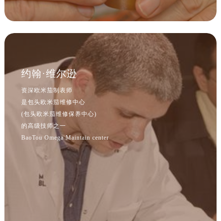
内蒙古自治区阿拉善盟市左旗土尔扈特大街售后服务中心（需提前预约）
内蒙古自治区巴彦淖尔市临河区新华街售后服务中心（需提前预约）
内蒙古自治区包头市青山区幸福路甲3号王府井百货名表维修售后服务中心（需提前预约）
内蒙古自治区赤峰市红山区哈达街售后服务中心（需提前预约）
内蒙古自治区鄂尔多斯市东胜区伊金霍洛街售后服务中心（需提前预约）
约翰·维尔逊
内蒙古自治区呼伦贝尔市海拉尔区中央街售后服务中心（需提前预约）
内蒙古自治区通辽市科尔沁区明仁大街售后服务中心（需提前预约）
资深欧米茄制表师
是包头欧米茄维修中心
内蒙古自治区乌海市海勃湾区人民南路售后服务中心（需提前预约）
(包头欧米茄维修保养中心)
内蒙古自治区乌兰察布市集宁区恩和大街售后服务中心（需提前预约）
的高级技师之一
内蒙古自治区锡林郭勒盟市锡林浩特市光明街与额尔敦路交叉口售后服务中心（需提前预约）
BaoTou Omega Maintain center
内蒙古自治区兴安盟市乌兰浩特市兴安大街售后服务中心（需提前预约）
山西省大同市平城区迎宾街售后服务中心（需提前预约）
山西省晋城市城区黄华街售后服务中心（需提前预约）
山西省晋中市榆次区顺城街售后服务中心（需提前预约）
山西省临汾市尧都区解放路售后服务中心（需提前预约）
山西省吕梁市离石区永宁中路与建设街交叉口售后服务中心（需提前预约）