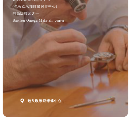
江苏省宿迁市宿城区西湖路售后服务中心（需提前预约）
(包头欧米茄维修保养中心)
江苏省泰州市海陵区永定东路399号置地商务中心东塔（华润万象城）17层1706室售后服务中心（需提前预约）
的高级技师之一
BaoTou Omega Maintain center
江苏省徐州市鼓楼区淮海东路29号苏宁广场IFC国际金融中心35层3508室售后服务中心（需提前预约）
江苏省盐城市盐都区世纪大道5号盐城金融城写字楼1号楼16层1604室售后服务中心（需提前预约）
江苏省扬州市邗江区国展路29号星耀天地写字楼1号楼18层1803室售后服务中心（需提前预约）
江苏省镇江市京口区中山东路售后服务中心（需提前预约）
江西省抚州市临川区赣东大道售后服务中心（需提前预约）
江西省赣州市章贡区文清路售后服务中心（需提前预约）
江西省吉安市吉州区井冈山大道售后服务中心（需提前预约）
江西省景德镇市珠山区珠山中路售后服务中心（需提前预约）
江西省九江市浔阳区浔阳路售后服务中心（需提前预约）
江西省南昌市红谷滩新区红谷中大道998号绿地双子塔（中央广场）A1座办公楼14层1407室售后服务中心（需提前预约）

包头欧米茄维修中心
江西省萍乡市安源区萍安北大道与康庄路交叉口售后服务中心（需提前预约）
江西省上饶市信州区滨江西路售后服务中心（需提前预约）
江西省新余市渝水区北湖西路售后服务中心（需提前预约）
江西省宜春市袁州区中山中路售后服务中心（需提前预约）