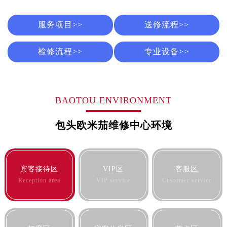
长春市朝阳区西安大路727号中银大厦A座(旺进大厦)18层09室（需提前预约）
贵阳市南明区都司高架桥路33号亨特国际金融中心14楼14D（需提前预约）
服务项目>>
送修流程>>
昆明市盘龙区北京路928号同德昆明广场写字楼10层06室（需提前预约）
石家庄市长安区中山东路39号勒泰中心写字楼B座13层07室（需提前预约）
检修流程>>
专业设备>>
西安市碑林区南关正街88号华侨城长安国际中心E座6楼10室（需提前预约）
海口市龙华区金贸东路5号海口华润大厦B座17层1707室（需提前预约）
唐山市路南区新华东道100号万达广场写字楼A座10层1002室（需提前预约）
BAOTOU ENVIRONMENT
台州市椒江区东海大道1800号腾达中心东1幢20楼2002室（需提前预约）
内蒙古自治区呼和浩特市玉泉区大学西街70号华润万象城写字楼（鄂尔多斯大厦）23层2326室（需提前预约）
包头欧米茄维修中心环境
甘肃省兰州市七里河区西津西路16号兰州中心写字楼21层2102室（需提前预约）
重庆市解放碑渝中区民权路28号英利国际金融中心写字楼20层01室（需提前预约）
黑龙江省大庆市萨尔图区会战大街售后服务中心（需提前预约）
宾客接待区
VIP区
客服区
黑龙江省鹤岗市向阳区红军路售后服务中心（需提前预约）
Reception area
VIP service
Customer service
黑龙江省黑河市爱辉区中央街售后服务中心（需提前预约）
黑龙江省鸡西市鸡冠区红军路售后服务中心（需提前预约）
黑龙江省佳木斯市向阳区长安路售后服务中心（需提前预约）