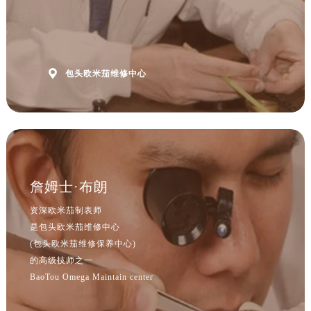
山西省朔州市朔城区怡西路与鄯阳西街交汇处售后服务中心（需提前预约）
山西省忻州市忻府区和平东街与七一南路交叉口售后服务中心（需提前预约）
山西省阳泉市郊区平阳东街与新城大道交叉口售后服务中心（需提前预约）
山西省运城市盐湖区河东街售后服务中心（需提前预约）

包头欧米茄维修中心
山西省长治市潞州区英雄中路售后服务中心（需提前预约）
山西省太原市迎泽区迎泽街道解放路15号亨得利名表维修授权店3楼售后服务中心（需提前预约）
天津市和平区赤峰道136号天津国际金融中心26层2603室售后服务中心（需提前预约）
安徽省安庆市迎江区人民路售后服务中心（需提前预约）
安徽省蚌埠市蚌山区淮河路售后服务中心（需提前预约）
詹姆士·布朗
安徽省亳州市谯城区魏武大道售后服务中心（需提前预约）
安徽省池州市贵池区长江路售后服务中心（需提前预约）
资深欧米茄制表师
安徽省滁州市琅琊区南谯北路售后服务中心（需提前预约）
是包头欧米茄维修中心
安徽省阜阳市颍州区颍州北路售后服务中心（需提前预约）
(包头欧米茄维修保养中心)
的高级技师之一
安徽省淮北市相山区淮海路售后服务中心（需提前预约）
BaoTou Omega Maintain center
安徽省淮南市田家庵区国庆中路售后服务中心（需提前预约）
安徽省黄山市屯溪区黄山西路售后服务中心（需提前预约）