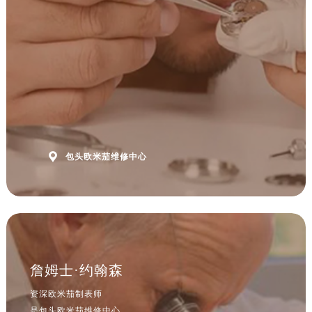
安徽省六安市金安区解放中路售后服务中心（需提前预约）
安徽省马鞍山市雨山区湖南西路售后服务中心（需提前预约）
安徽省宿州市埇桥区人民中路售后服务中心（需提前预约）
安徽省铜陵市铜官区石城大道售后服务中心（需提前预约）
安徽省芜湖市镜湖区中山路步行街售后服务中心（需提前预约）
安徽省宣城市宣州区叠嶂西路售后服务中心（需提前预约）
福建省龙岩市新罗区九一南路售后服务中心（需提前预约）
福建省南平市建阳区人民西路售后服务中心（需提前预约）

包头欧米茄维修中心
福建省宁德市蕉城区天湖东路售后服务中心（需提前预约）
福建省莆田市城厢区霞林街道荔华东大道售后服务中心（需提前预约）
福建省三明市三元区东乾二路售后服务中心（需提前预约）
福建省漳州市龙文区步港路售后服务中心（需提前预约）
江苏省常州市新北区龙锦路1590号现代传媒中心5号楼10层1008室售后服务中心（需提前预约）
江苏省淮安市清江浦区淮海北路售后服务中心（需提前预约）
詹姆士·约翰森
江苏省连云港市海州区通灌北路售后服务中心（需提前预约）
资深欧米茄制表师
江苏省南京市秦淮区中山南路1号南京中心22层22-C1-C3室售后服务中心（需提前预约）
是包头欧米茄维修中心