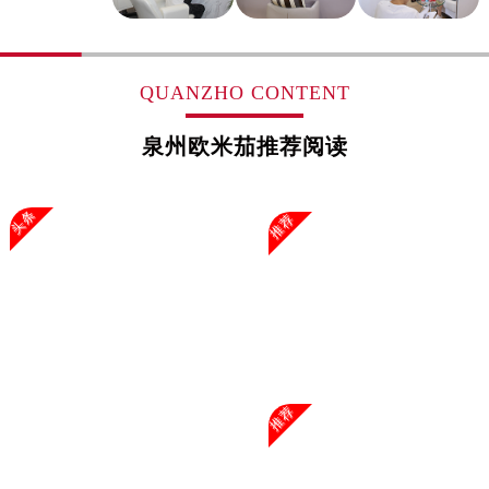
浙江省湖州市吴兴区劳动路售后服务中心（需提前预约）
浙江省嘉兴市南湖区广益路705号嘉兴世界贸易中心A座13层1304室售后服务中心（需提前预约）
浙江省金华市金东区东市南街777号金华万达广场4号楼22楼2209室售后服务中心（需提前预约）
QUANZHO CONTENT
浙江省丽水市莲都区解放街售后服务中心（需提前预约）
浙江省宁波市江北区大闸南路500号来福士广场办公楼20层2009室售后服务中心（需提前预约）
泉州欧米茄推荐阅读
浙江省衢州市柯城区上街售后服务中心（需提前预约）
浙江省绍兴市越城区胜利东路379号世茂天际中心写字楼8层805室售后服务中心（需提前预约）
头条
推荐
浙江省舟山市定海区解放东路售后服务中心（需提前预约）
澳门特别行政区大堂区议事亭前地（新马路）售后服务中心（需提前预约）
澳门特别行政区风顺堂区南湾大马路售后服务中心（需提前预约）
澳门特别行政区花地玛堂区关闸广场售后服务中心（需提前预约）
澳门特别行政区花王堂区大三巴商圈售后服务中心（需提前预约）
澳门特别行政区嘉模堂区官也街售后服务中心（需提前预约）
推荐
澳门省路氹城市金光大道售后服务中心（需提前预约）
澳门特别行政区望德堂区塔石广场售后服务中心（需提前预约）
福建省福州市鼓楼区五四路128-1号恒力城写字楼15层03室售后服务中心（需提前预约）