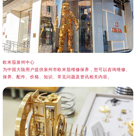
绍兴市越城区胜利东路379号世茂天际中心写字楼8层805室（需提前预约）
嘉兴市南湖区广益路705号嘉兴世界贸易中心写字楼A座13层1304室（需提前预约）
南昌市红谷滩新区红谷中大道998号绿地双子塔（中央广场）A1座办公楼14层07室（需提前预约）
济南市历下区经十路11111号华润中心写字楼（万象城）15层1508室（需提前预约）
广州市天河区天河路230号万菱汇国际中心写字楼A塔7层704室（需提前预约）
广州市越秀区环市东路371-375号世界贸易中心大厦南塔写字楼15层07室（需提前预约）
深圳市罗湖区深南东路5001号华润大厦写字楼17层1701室（需提前预约）
欧米茄泉州中心
惠州市惠城区江北文昌一路7号华贸大厦写字楼1座30层05室（需提前预约）
为中国大陆用户提供泉州市欧米茄维修保养，您可以咨询维修、
厦门市思明区湖滨东路95号华润大厦写字楼B座11层1104室（需提前预约）
保养、配件、价格、知识、常见问题及资讯相关内容。
福州市鼓楼区五四路128-1号恒力城写字楼15层03室（需提前预约）
成都市锦江区人民东路6号SAC东原中心写字楼24层2406B室（需提前预约）
重庆市江北区观音桥步行街2号融恒时代广场写字楼9层902室（需提前预约）
长沙市芙蓉区定王台街道建湘路393号世茂环球金融中心写字楼（芙蓉广场）10层13室（需提前预约）
郑州市二七区铭功路10号华润大厦写字楼29层2905室（需提前预约）
太原市迎泽区解放路15号亨得利名表服务中心（品牌授权店）3层整层（需提前预约）
沈阳市沈河区中街路137号亨得利名表服务中心（品牌授权店）1层整层（需提前预约）