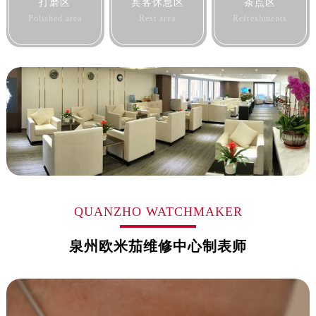
打磨区
宾客休息区
茶点区
黑龙江省牡丹江市东安区太平路售后服务中心（需提前预约）
Polished area
Rest area
Refreshments
黑龙江省七台河市桃山区大同街售后服务中心（需提前预约）
黑龙江省齐齐哈尔市龙沙区龙华路售后服务中心（需提前预约）
黑龙江省双鸭山市尖山区新兴大街售后服务中心（需提前预约）
黑龙江省绥化市北林区新华街与康庄路交叉口售后服务中心（需提前预约）
黑龙江省伊春市伊美区通河路售后服务中心（需提前预约）
吉林省白城市洮北区明仁南街售后服务中心（需提前预约）
吉林省白山市浑江区浑江大街售后服务中心（需提前预约）
吉林省吉林市船营区河南街售后服务中心（需提前预约）
吉林省辽源市龙山区人民大街售后服务中心（需提前预约）
吉林省梅河口市新华街道梅河大街售后服务中心（需提前预约）
QUANZHO WATCHMAKER
吉林省四平市铁东区紫气大路与南九经街交汇处售后服务中心（需提前预约）
泉州欧米茄维修中心制表师
吉林省松原市宁江区五环大街售后服务中心（需提前预约）
吉林省通化市东昌区环通乡江南大街售后服务中心（需提前预约）
吉林省延边市延吉市解放路售后服务中心（需提前预约）
辽宁省鞍山市铁东区站前街售后服务中心（需提前预约）