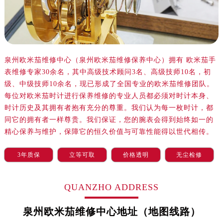
沈阳市沈河区中街路83号亨得利名表服务中心（品牌授权店）1层整层（需提前预约）
乌鲁木齐市天山区红山路26号时代广场（CCMALL）C座17层17-B（需提前预约）
温州市鹿城区锦绣路1067号置信广场10层1015室（需提前预约）
哈尔滨市道里区友谊西路600号富力中心T2座写字楼29层03室（需提前预约）
泉州欧米茄维修中心（泉州欧米茄维修保养中心）拥有 欧米茄手
大连市中山区人民路15号国际金融大厦7层G室（需提前预约）
表维修专家30余名，其中高级技术顾问3名、高级技师10名，初
佛山市禅城区季华五路57号万科金融中心C座12层1205室（需提前预约）
级、中级技师10余名，现已形成了全国专业的欧米茄维修团队。
东莞市东城街道鸿福东路1号民盈国贸中心T1写字楼9层907室（需提前预约）
每位对欧米茄时计进行保养维修的专业人员都必须对时计本身、
无锡市梁溪区人民中路139号恒隆广场写字楼1座11层1104室（需提前预约）
时计历史及其拥有者抱有充分的尊重。我们认为每一枚时计，都
南通市崇川区工农路57号圆融广场写字楼16层1603室（需提前预约）
同它的拥有者一样尊贵。我们保证，您的腕表会得到始终如一的
精心保养与维护，保障它的恒久价值与可靠性能得以世代相传。
苏州市苏州工业园区星港街199号苏州中心办公楼C座22层08室（需提前预约）
武汉市江汉区解放大道686号世界贸易大厦38层09室（需提前预约）
3年质保
立等可取
价格透明
无尘检修
南宁市青秀区金湖路59号地王大厦12楼1224室（需提前预约）
合肥市蜀山区潜山路111号万象城华润大厦B座12楼03室（需提前预约）
QUANZHO ADDRESS
泉州市丰泽区宝洲路729号浦西万达中心写字楼A座7楼709室（需提前预约）
青岛市南区山东路6号华润大厦B座22层04室（需提前预约）
泉州欧米茄维修中心地址（地图线路）
烟台市芝罘区胜利路139号万达金融中心A座907室（需提前预约）