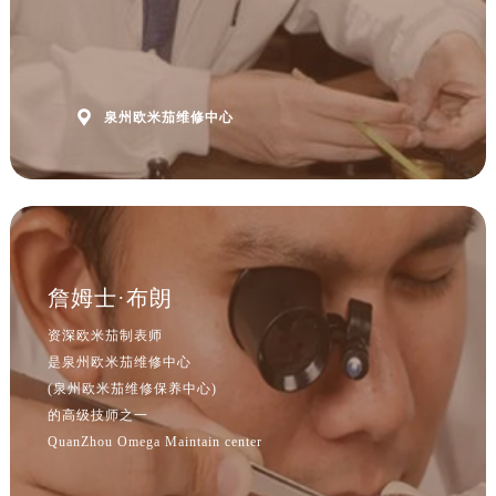
山西省朔州市朔城区怡西路与鄯阳西街交汇处售后服务中心（需提前预约）
山西省忻州市忻府区和平东街与七一南路交叉口售后服务中心（需提前预约）
山西省阳泉市郊区平阳东街与新城大道交叉口售后服务中心（需提前预约）
山西省运城市盐湖区河东街售后服务中心（需提前预约）

泉州欧米茄维修中心
山西省长治市潞州区英雄中路售后服务中心（需提前预约）
山西省太原市迎泽区迎泽街道解放路15号亨得利名表维修授权店3楼售后服务中心（需提前预约）
天津市和平区赤峰道136号天津国际金融中心26层2603室售后服务中心（需提前预约）
安徽省安庆市迎江区人民路售后服务中心（需提前预约）
安徽省蚌埠市蚌山区淮河路售后服务中心（需提前预约）
詹姆士·布朗
安徽省亳州市谯城区魏武大道售后服务中心（需提前预约）
安徽省池州市贵池区长江路售后服务中心（需提前预约）
资深欧米茄制表师
安徽省滁州市琅琊区南谯北路售后服务中心（需提前预约）
是泉州欧米茄维修中心
安徽省阜阳市颍州区颍州北路售后服务中心（需提前预约）
(泉州欧米茄维修保养中心)
的高级技师之一
安徽省淮北市相山区淮海路售后服务中心（需提前预约）
QuanZhou Omega Maintain center
安徽省淮南市田家庵区国庆中路售后服务中心（需提前预约）
安徽省黄山市屯溪区黄山西路售后服务中心（需提前预约）