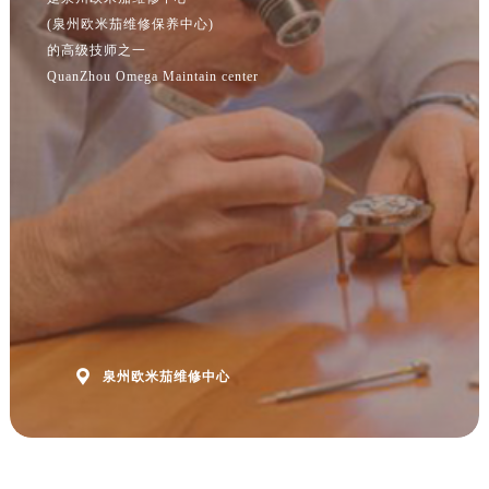
江苏省宿迁市宿城区西湖路售后服务中心（需提前预约）
(泉州欧米茄维修保养中心)
江苏省泰州市海陵区永定东路399号置地商务中心东塔（华润万象城）17层1706室售后服务中心（需提前预约）
的高级技师之一
QuanZhou Omega Maintain center
江苏省徐州市鼓楼区淮海东路29号苏宁广场IFC国际金融中心35层3508室售后服务中心（需提前预约）
江苏省盐城市盐都区世纪大道5号盐城金融城写字楼1号楼16层1604室售后服务中心（需提前预约）
江苏省扬州市邗江区国展路29号星耀天地写字楼1号楼18层1803室售后服务中心（需提前预约）
江苏省镇江市京口区中山东路售后服务中心（需提前预约）
江西省抚州市临川区赣东大道售后服务中心（需提前预约）
江西省赣州市章贡区文清路售后服务中心（需提前预约）
江西省吉安市吉州区井冈山大道售后服务中心（需提前预约）
江西省景德镇市珠山区珠山中路售后服务中心（需提前预约）
江西省九江市浔阳区浔阳路售后服务中心（需提前预约）
江西省南昌市红谷滩新区红谷中大道998号绿地双子塔（中央广场）A1座办公楼14层1407室售后服务中心（需提前预约）

泉州欧米茄维修中心
江西省萍乡市安源区萍安北大道与康庄路交叉口售后服务中心（需提前预约）
江西省上饶市信州区滨江西路售后服务中心（需提前预约）
江西省新余市渝水区北湖西路售后服务中心（需提前预约）
江西省宜春市袁州区中山中路售后服务中心（需提前预约）