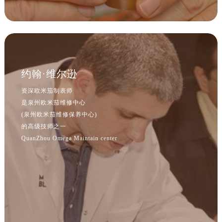
内蒙古自治区阿拉善盟市左旗土尔扈特大街售后服务中心（需提前预约）
内蒙古自治区巴彦淖尔市临河区新华街售后服务中心（需提前预约）
内蒙古自治区包头市青山区幸福路甲3号王府井百货名表维修售后服务中心（需提前预约）
内蒙古自治区赤峰市红山区哈达街售后服务中心（需提前预约）
内蒙古自治区鄂尔多斯市东胜区伊金霍洛街售后服务中心（需提前预约）
约翰·维尔逊
内蒙古自治区呼伦贝尔市海拉尔区中央街售后服务中心（需提前预约）
内蒙古自治区通辽市科尔沁区明仁大街售后服务中心（需提前预约）
资深欧米茄制表师
是泉州欧米茄维修中心
内蒙古自治区乌海市海勃湾区人民南路售后服务中心（需提前预约）
(泉州欧米茄维修保养中心)
内蒙古自治区乌兰察布市集宁区恩和大街售后服务中心（需提前预约）
的高级技师之一
内蒙古自治区锡林郭勒盟市锡林浩特市光明街与额尔敦路交叉口售后服务中心（需提前预约）
QuanZhou Omega Maintain center
内蒙古自治区兴安盟市乌兰浩特市兴安大街售后服务中心（需提前预约）
山西省大同市平城区迎宾街售后服务中心（需提前预约）
山西省晋城市城区黄华街售后服务中心（需提前预约）
山西省晋中市榆次区顺城街售后服务中心（需提前预约）
山西省临汾市尧都区解放路售后服务中心（需提前预约）
山西省吕梁市离石区永宁中路与建设街交叉口售后服务中心（需提前预约）