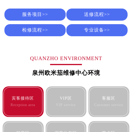
长春市朝阳区西安大路727号中银大厦A座(旺进大厦)18层09室（需提前预约）
贵阳市南明区都司高架桥路33号亨特国际金融中心14楼14D（需提前预约）
服务项目>>
送修流程>>
昆明市盘龙区北京路928号同德昆明广场写字楼10层06室（需提前预约）
石家庄市长安区中山东路39号勒泰中心写字楼B座13层07室（需提前预约）
检修流程>>
专业设备>>
西安市碑林区南关正街88号华侨城长安国际中心E座6楼10室（需提前预约）
海口市龙华区金贸东路5号海口华润大厦B座17层1707室（需提前预约）
唐山市路南区新华东道100号万达广场写字楼A座10层1002室（需提前预约）
QUANZHO ENVIRONMENT
台州市椒江区东海大道1800号腾达中心东1幢20楼2002室（需提前预约）
内蒙古自治区呼和浩特市玉泉区大学西街70号华润万象城写字楼（鄂尔多斯大厦）23层2326室（需提前预约）
泉州欧米茄维修中心环境
甘肃省兰州市七里河区西津西路16号兰州中心写字楼21层2102室（需提前预约）
重庆市解放碑渝中区民权路28号英利国际金融中心写字楼20层01室（需提前预约）
黑龙江省大庆市萨尔图区会战大街售后服务中心（需提前预约）
宾客接待区
VIP区
客服区
黑龙江省鹤岗市向阳区红军路售后服务中心（需提前预约）
Reception area
VIP service
Customer service
黑龙江省黑河市爱辉区中央街售后服务中心（需提前预约）
黑龙江省鸡西市鸡冠区红军路售后服务中心（需提前预约）
黑龙江省佳木斯市向阳区长安路售后服务中心（需提前预约）