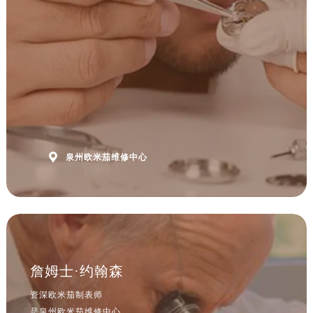
安徽省六安市金安区解放中路售后服务中心（需提前预约）
安徽省马鞍山市雨山区湖南西路售后服务中心（需提前预约）
安徽省宿州市埇桥区人民中路售后服务中心（需提前预约）
安徽省铜陵市铜官区石城大道售后服务中心（需提前预约）
安徽省芜湖市镜湖区中山路步行街售后服务中心（需提前预约）
安徽省宣城市宣州区叠嶂西路售后服务中心（需提前预约）
福建省龙岩市新罗区九一南路售后服务中心（需提前预约）
福建省南平市建阳区人民西路售后服务中心（需提前预约）

泉州欧米茄维修中心
福建省宁德市蕉城区天湖东路售后服务中心（需提前预约）
福建省莆田市城厢区霞林街道荔华东大道售后服务中心（需提前预约）
福建省三明市三元区东乾二路售后服务中心（需提前预约）
福建省漳州市龙文区步港路售后服务中心（需提前预约）
江苏省常州市新北区龙锦路1590号现代传媒中心5号楼10层1008室售后服务中心（需提前预约）
江苏省淮安市清江浦区淮海北路售后服务中心（需提前预约）
詹姆士·约翰森
江苏省连云港市海州区通灌北路售后服务中心（需提前预约）
资深欧米茄制表师
江苏省南京市秦淮区中山南路1号南京中心22层22-C1-C3室售后服务中心（需提前预约）
是泉州欧米茄维修中心