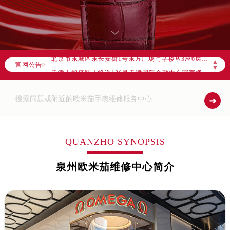
官方全国统一服务热线，服务覆盖中国大陆、香港、澳门、台湾全部区域（非大陆需加拨“+86”）
2026年8月售后服务中心最新网点地址：
北京市朝阳区建国门外大街甲6号华熙国际中心写字楼D座11层1102室（北京总部）（需提前预约）
北京市东城区东长安街1号东方广场写字楼W3座6层602室（需提前预约）
▲
官网公告>
天津市和平区赤峰道136号天津国际金融中心写字楼26层2603室（需提前预约）
▼
上海市徐汇区虹桥路3号港汇中心写字楼2座37层3705室（需提前预约）
上海市黄浦区南京东路299号宏伊国际广场写字楼8层806室（需提前预约）
南京市秦淮区中山南路1号（新街口）南京中心写字楼22层C1-1室（需提前预约）
常州市新北区龙锦路1590号现代传媒中心写字楼5号楼10层1008室（需提前预约）
徐州市鼓楼区淮海东路29号苏宁广场IFC国际金融中心写字楼35层3508室（需提前预约）
QUANZHO SYNOPSIS
扬州市邗江区国展路29号星耀天地写字楼1号楼18层1803室（需提前预约）
泉州欧米茄维修中心简介
盐城市盐都区世纪大道5号盐城金融城写字楼1号楼16层1604室（需提前预约）
泰州市海陵区永定东路399号置地商务中心东塔写字楼（华润万象城）17层1706室（需提前预约）
宁波市江北区大闸南路500号来福士广场办公楼20层2009室（需提前预约）
杭州市上城区钱江路1366号华润大厦写字楼A座5层503-5室（需提前预约）
金华市金东区东市南街777号金华万达广场写字楼4号楼22层2209室（需提前预约）