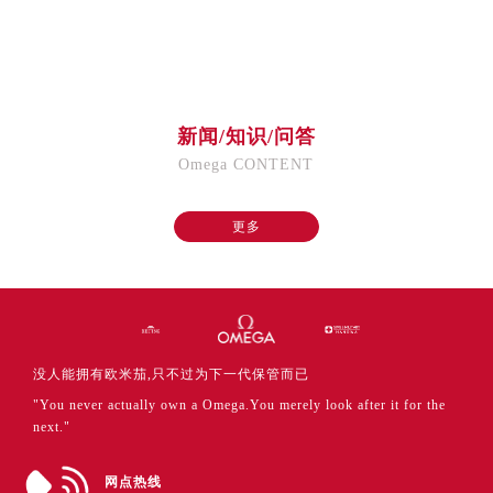
福建省厦门市思明区湖滨东路95号万象城华润大厦B座11层1104室售后服务中心（需提前预约）
广东省潮州市潮安区新风路与潮汕路交汇处售后服务中心（需提前预约）
广东省广州市天河区天河路230号万菱汇国际中心A塔7层704室售后服务中心（需提前预约）
广东省广州市越秀区环市东路371-375号世界贸易中心大厦南塔15层1507室售后服务中心（需提前预约）
新闻/知识/问答
广东省河源市源城区越王大道售后服务中心（需提前预约）
Omega CONTENT
广东省惠州市惠城区江北文昌一路7号华贸大厦1座30层3005室售后服务中心（需提前预约）
广东省江门市蓬江区广场西路售后服务中心（需提前预约）
更多
广东省揭阳市榕城进贤门步行街售后服务中心（需提前预约）
广东省茂名市电白区水东街道迎宾大道售后服务中心（需提前预约）
广东省梅州市梅江区金燕大道售后服务中心（需提前预约）
广东省清远市清城区湖西路售后服务中心（需提前预约）
广东省汕头市龙湖区长平路售后服务中心（需提前预约）
没人能拥有欧米茄,只不过为下一代保管而已
广东省汕尾市城区香洲街道园林社区翠园街售后服务中心（需提前预约）
"You never actually own a Omega.You merely look after it for the
广东省韶关市武江区芙蓉新区与老城中心交汇处售后服务中心（需提前预约）
next."
广东省深圳市罗湖区深南东路5001号华润大厦17层1701室售后服务中心（需提前预约）
广东省阳江市江城区东风一路售后服务中心（需提前预约）
网点热线