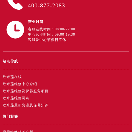
400-877-2083
广东省云浮市云城区金山路售后服务中心（需提前预约）
广东省湛江市赤坎区观海北路售后服务中心（需提前预约）
广东省肇庆市端州区信安大道与砚都大道交汇处售后服务中心（需提前预约）
营业时间
广西壮族自治区百色市右江区中山二路售后服务中心（需提前预约）
客服在线时间：08:00-22:00
中心营业时间：09:00-19:30
广西壮族自治区北海市海城区北京路售后服务中心（需提前预约）
客服及中心节假日不休
广西壮族自治区崇左市江州区石景林街道友谊大道与丽川路交汇处售后服务中心（需提前预约）
广西壮族自治区防城港市港口区金花茶大道售后服务中心（需提前预约）
站点导航
广西壮族自治区贵港市港北区港城街道布山大道与仙衣路交叉口售后服务中心（需提前预约）
广西壮族自治区桂林市秀峰区红岭路售后服务中心（需提前预约）
欧米茄在线
广西壮族自治区河池市金城江区金城江街道朝阳路售后服务中心（需提前预约）
欧米茄维修中心介绍
广西壮族自治区贺州市八步区城东街道灵峰南路售后服务中心（需提前预约）
欧米茄维修及保养服务项目
广西壮族自治区来宾市兴宾区桂中大道售后服务中心（需提前预约）
欧米茄维修网点
广西壮族自治区柳州市城中区中山中路售后服务中心（需提前预约）
欧米茄最新资讯及保养知识
广西壮族自治区钦州市钦南区金海湾东大街售后服务中心（需提前预约）
热门标签
广西壮族自治区梧州市万秀区龙湖镇高旺路售后服务中心（需提前预约）
广西壮族自治区玉林市玉州区金玉路售后服务中心（需提前预约）
查看维修相关文档