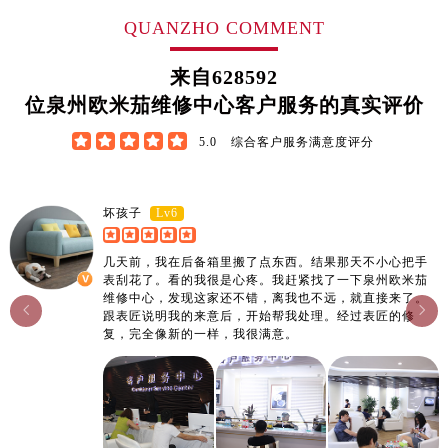
江西省鹰潭市月湖区胜利东路售后服务中心（需提前预约）
QUANZHO COMMENT
山东省德州市德城区东风中路售后服务中心（需提前预约）
山东省东营市东营区济南路售后服务中心（需提前预约）
来自
628592
山东省济南市历下区经十路11111号华润中心写字楼（万象城）15层1508室售后服务中心（需提前预约）
位泉州欧米茄维修中心客户服务的真实评价
山东省济宁市任城区太白楼路售后服务中心（需提前预约）





5.0
综合客户服务满意度评分
山东省莱芜市文化南路8号银座商城名表维修一楼名表维修售后服务中心（需提前预约）
山东省临沂市兰山区解放路售后服务中心（需提前预约）
山东省日照市东港区烟台路售后服务中心（需提前预约）
Lv6
坏孩子
山东省泰安市泰山区财源街道泰山大街售后服务中心（需提前预约）
几天前，我在后备箱里搬了点东西。结果那天不小心把手
山东省威海市环翠区新威海路89号振华商厦一楼名表维修售后服务中心（需提前预约）
表刮花了。看的我很是心疼。我赶紧找了一下泉州欧米茄
山东省潍坊市奎文区东风东街售后服务中心（需提前预约）
维修中心，发现这家还不错，离我也不远，就直接来了。


跟表匠说明我的来意后，开始帮我处理。经过表匠的修
山东省枣庄市滕州市北辛路与善国路交叉口售后服务中心（需提前预约）
复，完全像新的一样，我很满意。
山东省淄博市张店区金晶大道售后服务中心（需提前预约）
上海市黄浦区南京东路299号宏伊国际广场写字楼8层806室售后服务中心（需提前预约）
上海市徐汇区虹桥路3号港汇中心2座37层3705室售后服务中心（需提前预约）
浙江省杭州市上城区钱江路1366号华润大厦A座5层503-5室售后服务中心（需提前预约）