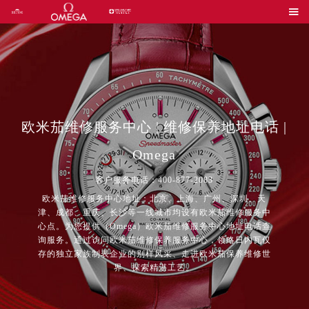

欧米茄维修服务中心 | 维修保养地址电话 |
Omega
客户服务电话：400-877-2083
欧米茄维修服务中心地址：北京、上海、广州、深圳、天
津、成都、重庆、长沙等一线城市均设有欧米茄维修服务中
心点。为您提供（Omega）欧米茄维修服务中心地址电话查
询服务。通过访问欧米茄维修保养服务中心，领略日内瓦仅
存的独立家族制表企业的别样风采、走进欧米茄保养维修世
界、探索精湛工艺。