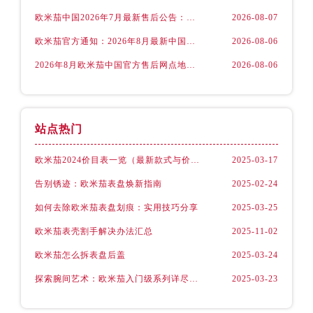
太原市迎泽区解放路15号亨得利名表服务中心（品牌授权店）3层整层（需提前预约）
欧米茄中国2026年7月最新售后公告：官方热线电话及网点地址实地考察报告
2026-08-07
沈阳市沈河区中街路137号亨得利名表服务中心（品牌授权店）1层整层（需提前预约）
欧米茄官方通知：2026年8月最新中国客服热线及售后网点地址
2026-08-06
沈阳市沈河区中街路83号亨得利名表服务中心（品牌授权店）1层整层（需提前预约）
2026年8月欧米茄中国官方售后网点地址与热线电话通知
2026-08-06
乌鲁木齐市天山区红山路26号时代广场（CCMALL）C座17层17-B（需提前预约）
温州市鹿城区锦绣路1067号置信广场10层1015室（需提前预约）
哈尔滨市道里区友谊西路600号富力中心T2座写字楼29层03室（需提前预约）
大连市中山区人民路15号国际金融大厦7层G室（需提前预约）
站点热门
佛山市禅城区季华五路57号万科金融中心C座12层1205室（需提前预约）
欧米茄2024价目表一览（最新款式与价格解析）
2025-03-17
东莞市东城街道鸿福东路1号民盈国贸中心T1写字楼9层907室（需提前预约）
告别锈迹：欧米茄表盘焕新指南
2025-02-24
无锡市梁溪区人民中路139号恒隆广场写字楼1座11层1104室（需提前预约）
南通市崇川区工农路57号圆融广场写字楼16层1603室（需提前预约）
如何去除欧米茄表盘划痕：实用技巧分享
2025-03-25
苏州市苏州工业园区星港街199号苏州中心办公楼C座22层08室（需提前预约）
欧米茄表壳割手解决办法汇总
2025-11-02
武汉市江汉区解放大道686号世界贸易大厦38层09室（需提前预约）
欧米茄怎么拆表盘后盖
2025-03-24
南宁市青秀区金湖路59号地王大厦12楼1224室（需提前预约）
探索腕间艺术：欧米茄入门级系列详尽指南
2025-03-23
合肥市蜀山区潜山路111号万象城华润大厦B座12楼03室（需提前预约）
泉州市丰泽区宝洲路729号浦西万达中心写字楼A座7楼709室（需提前预约）