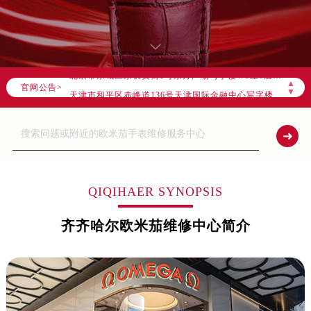
官方全国统一服务热线，服务覆盖中国大陆、香港、澳门、台湾全部区域（非大陆需加拨“+86”）
2026年8月售后服务中心最新网点地址：
北京市朝阳区建国门外大街甲6号华熙国际中心写字楼D座11层1102室（北京总部）（需提前预约）
北京市东城区东长安街1号东方广场写字楼W3座6层602室（需提前预约）
▲
官网公告>
天津市和平区赤峰道136号天津国际金融中心写字楼26层2603室（需提前预约）
▼
上海市徐汇区虹桥路3号港汇中心写字楼2座37层3705室（需提前预约）
上海市黄浦区南京东路299号宏伊国际广场写字楼8层806室（需提前预约）
南京市秦淮区中山南路1号（新街口）南京中心写字楼22层C1-1室（需提前预约）
常州市新北区龙锦路1590号现代传媒中心写字楼5号楼10层1008室（需提前预约）
徐州市鼓楼区淮海东路29号苏宁广场IFC国际金融中心写字楼35层3508室（需提前预约）
QIQIHAER SYNOPSIS
扬州市邗江区国展路29号星耀天地写字楼1号楼18层1803室（需提前预约）
齐齐哈尔欧米茄维修中心简介
盐城市盐都区世纪大道5号盐城金融城写字楼1号楼16层1604室（需提前预约）
泰州市海陵区永定东路399号置地商务中心东塔写字楼（华润万象城）17层1706室（需提前预约）
宁波市江北区大闸南路500号来福士广场办公楼20层2009室（需提前预约）
杭州市上城区钱江路1366号华润大厦写字楼A座5层503-5室（需提前预约）
金华市金东区东市南街777号金华万达广场写字楼4号楼22层2209室（需提前预约）