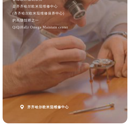
江苏省宿迁市宿城区西湖路售后服务中心（需提前预约）
是齐齐哈尔欧米茄维修中心
江苏省泰州市海陵区永定东路399号置地商务中心东塔（华润万象城）17层1706室售后服务中心（需提前预约）
(齐齐哈尔欧米茄维修保养中心)
的高级技师之一
江苏省徐州市鼓楼区淮海东路29号苏宁广场IFC国际金融中心35层3508室售后服务中心（需提前预约）
QiQiHaEr Omega Maintain center
江苏省盐城市盐都区世纪大道5号盐城金融城写字楼1号楼16层1604室售后服务中心（需提前预约）
江苏省扬州市邗江区国展路29号星耀天地写字楼1号楼18层1803室售后服务中心（需提前预约）
江苏省镇江市京口区中山东路售后服务中心（需提前预约）
江西省抚州市临川区赣东大道售后服务中心（需提前预约）
江西省赣州市章贡区文清路售后服务中心（需提前预约）
江西省吉安市吉州区井冈山大道售后服务中心（需提前预约）
江西省景德镇市珠山区珠山中路售后服务中心（需提前预约）
江西省九江市浔阳区浔阳路售后服务中心（需提前预约）
江西省南昌市红谷滩新区红谷中大道998号绿地双子塔（中央广场）A1座办公楼14层1407室售后服务中心（需提前预约）
江西省萍乡市安源区萍安北大道与康庄路交叉口售后服务中心（需提前预约）

齐齐哈尔欧米茄维修中心
江西省上饶市信州区滨江西路售后服务中心（需提前预约）
江西省新余市渝水区北湖西路售后服务中心（需提前预约）
江西省宜春市袁州区中山中路售后服务中心（需提前预约）