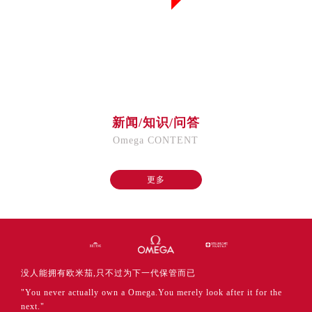
福建省厦门市思明区湖滨东路95号万象城华润大厦B座11层1104室售后服务中心（需提前预约）
广东省潮州市潮安区新风路与潮汕路交汇处售后服务中心（需提前预约）
广东省广州市天河区天河路230号万菱汇国际中心A塔7层704室售后服务中心（需提前预约）
广东省广州市越秀区环市东路371-375号世界贸易中心大厦南塔15层1507室售后服务中心（需提前预约）
广东省河源市源城区越王大道售后服务中心（需提前预约）
广东省惠州市惠城区江北文昌一路7号华贸大厦1座30层3005室售后服务中心（需提前预约）
新闻/知识/问答
广东省江门市蓬江区广场西路售后服务中心（需提前预约）
Omega CONTENT
广东省揭阳市榕城进贤门步行街售后服务中心（需提前预约）
广东省茂名市电白区水东街道迎宾大道售后服务中心（需提前预约）
更多
广东省梅州市梅江区金燕大道售后服务中心（需提前预约）
广东省清远市清城区湖西路售后服务中心（需提前预约）
广东省汕头市龙湖区长平路售后服务中心（需提前预约）
广东省汕尾市城区香洲街道园林社区翠园街售后服务中心（需提前预约）
广东省韶关市武江区芙蓉新区与老城中心交汇处售后服务中心（需提前预约）
没人能拥有欧米茄,只不过为下一代保管而已
广东省深圳市罗湖区深南东路5001号华润大厦17层1701室售后服务中心（需提前预约）
"You never actually own a Omega.You merely look after it for the
广东省阳江市江城区东风一路售后服务中心（需提前预约）
next."