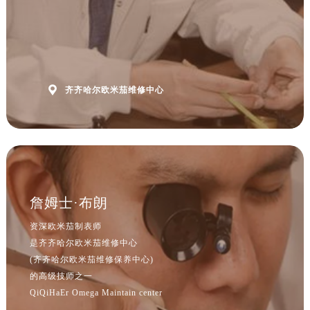
山西省朔州市朔城区怡西路与鄯阳西街交汇处售后服务中心（需提前预约）
山西省忻州市忻府区和平东街与七一南路交叉口售后服务中心（需提前预约）
山西省阳泉市郊区平阳东街与新城大道交叉口售后服务中心（需提前预约）
山西省运城市盐湖区河东街售后服务中心（需提前预约）
山西省长治市潞州区英雄中路售后服务中心（需提前预约）

齐齐哈尔欧米茄维修中心
山西省太原市迎泽区迎泽街道解放路15号亨得利名表维修授权店3楼售后服务中心（需提前预约）
天津市和平区赤峰道136号天津国际金融中心26层2603室售后服务中心（需提前预约）
安徽省安庆市迎江区人民路售后服务中心（需提前预约）
安徽省蚌埠市蚌山区淮河路售后服务中心（需提前预约）
安徽省亳州市谯城区魏武大道售后服务中心（需提前预约）
詹姆士·布朗
安徽省池州市贵池区长江路售后服务中心（需提前预约）
安徽省滁州市琅琊区南谯北路售后服务中心（需提前预约）
资深欧米茄制表师
安徽省阜阳市颍州区颍州北路售后服务中心（需提前预约）
是齐齐哈尔欧米茄维修中心
(齐齐哈尔欧米茄维修保养中心)
安徽省淮北市相山区淮海路售后服务中心（需提前预约）
的高级技师之一
安徽省淮南市田家庵区国庆中路售后服务中心（需提前预约）
QiQiHaEr Omega Maintain center
安徽省黄山市屯溪区黄山西路售后服务中心（需提前预约）