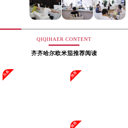
浙江省湖州市吴兴区劳动路售后服务中心（需提前预约）
浙江省嘉兴市南湖区广益路705号嘉兴世界贸易中心A座13层1304室售后服务中心（需提前预约）
浙江省金华市金东区东市南街777号金华万达广场4号楼22楼2209室售后服务中心（需提前预约）
浙江省丽水市莲都区解放街售后服务中心（需提前预约）
浙江省宁波市江北区大闸南路500号来福士广场办公楼20层2009室售后服务中心（需提前预约）
QIQIHAER CONTENT
浙江省衢州市柯城区上街售后服务中心（需提前预约）
齐齐哈尔欧米茄推荐阅读
浙江省绍兴市越城区胜利东路379号世茂天际中心写字楼8层805室售后服务中心（需提前预约）
浙江省舟山市定海区解放东路售后服务中心（需提前预约）
澳门特别行政区大堂区议事亭前地（新马路）售后服务中心（需提前预约）
头条
推荐
澳门特别行政区风顺堂区南湾大马路售后服务中心（需提前预约）
澳门特别行政区花地玛堂区关闸广场售后服务中心（需提前预约）
澳门特别行政区花王堂区大三巴商圈售后服务中心（需提前预约）
澳门特别行政区嘉模堂区官也街售后服务中心（需提前预约）
澳门省路氹城市金光大道售后服务中心（需提前预约）
澳门特别行政区望德堂区塔石广场售后服务中心（需提前预约）
推荐
福建省福州市鼓楼区五四路128-1号恒力城写字楼15层03室售后服务中心（需提前预约）