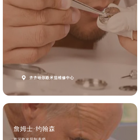
安徽省六安市金安区解放中路售后服务中心（需提前预约）
安徽省马鞍山市雨山区湖南西路售后服务中心（需提前预约）
安徽省宿州市埇桥区人民中路售后服务中心（需提前预约）
安徽省铜陵市铜官区石城大道售后服务中心（需提前预约）
安徽省芜湖市镜湖区中山路步行街售后服务中心（需提前预约）
安徽省宣城市宣州区叠嶂西路售后服务中心（需提前预约）
福建省龙岩市新罗区九一南路售后服务中心（需提前预约）
福建省南平市建阳区人民西路售后服务中心（需提前预约）
福建省宁德市蕉城区天湖东路售后服务中心（需提前预约）

齐齐哈尔欧米茄维修中心
福建省莆田市城厢区霞林街道荔华东大道售后服务中心（需提前预约）
福建省三明市三元区东乾二路售后服务中心（需提前预约）
福建省漳州市龙文区步港路售后服务中心（需提前预约）
江苏省常州市新北区龙锦路1590号现代传媒中心5号楼10层1008室售后服务中心（需提前预约）
江苏省淮安市清江浦区淮海北路售后服务中心（需提前预约）
江苏省连云港市海州区通灌北路售后服务中心（需提前预约）
詹姆士·约翰森
江苏省南京市秦淮区中山南路1号南京中心22层22-C1-C3室售后服务中心（需提前预约）
资深欧米茄制表师