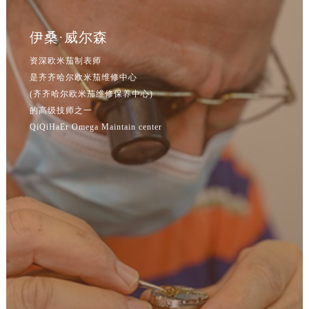
辽宁省本溪市平山区胜利路售后服务中心（需提前预约）
辽宁省朝阳市双塔区新华路售后服务中心（需提前预约）
伊桑·威尔森
辽宁省丹东市振兴区七经街售后服务中心（需提前预约）
资深欧米茄制表师
辽宁省抚顺市新抚区东一路售后服务中心（需提前预约）
是齐齐哈尔欧米茄维修中心
辽宁省阜新市海州区解放大街售后服务中心（需提前预约）
(齐齐哈尔欧米茄维修保养中心)
辽宁省葫芦岛市连山区中央路售后服务中心（需提前预约）
的高级技师之一
辽宁省锦州市古塔区中央大街售后服务中心（需提前预约）
QiQiHaEr Omega Maintain center
辽宁省辽阳市白塔区新运大街售后服务中心（需提前预约）
辽宁省盘锦市兴隆台区石油大街售后服务中心（需提前预约）
辽宁省铁岭市银州区南马路售后服务中心（需提前预约）
辽宁省营口市站前区市府路与渤海大街交叉口售后服务中心（需提前预约）
辽宁省沈阳市沈河区中街路137号亨得利名表维修授权店1楼售后服务中心（需提前预约）
辽宁省沈阳市沈河区中街路83号亨得利名表维修授权店1楼售后服务中心（需提前预约）
北京市朝阳区建国门外大街甲6号华熙国际中心D座11层1102室售后服务中心（北京总部）（需提前预约）
北京市东城区东长安街1号王府井东方广场W3座6层602室售后服务中心（需提前预约）
河北省保定市竞秀区朝阳北大街北国先天下售后服务中心（需提前预约）