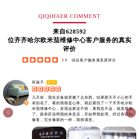
江西省鹰潭市月湖区胜利东路售后服务中心（需提前预约）
山东省德州市德城区东风中路售后服务中心（需提前预约）
QIQIHAER COMMENT
山东省东营市东营区济南路售后服务中心（需提前预约）
来自
628592
山东省济南市历下区经十路11111号华润中心写字楼（万象城）15层1508室售后服务中心（需提前预约）
位齐齐哈尔欧米茄维修中心客户服务的真实
山东省济宁市任城区太白楼路售后服务中心（需提前预约）
评价
山东省莱芜市文化南路8号银座商城名表维修一楼名表维修售后服务中心（需提前预约）
山东省临沂市兰山区解放路售后服务中心（需提前预约）





5.0
综合客户服务满意度评分
山东省日照市东港区烟台路售后服务中心（需提前预约）
山东省泰安市泰山区财源街道泰山大街售后服务中心（需提前预约）
Lv6
坏孩子
山东省威海市环翠区新威海路89号振华商厦一楼名表维修售后服务中心（需提前预约）
山东省潍坊市奎文区东风东街售后服务中心（需提前预约）
几天前，我在后备箱里搬了点东西。结果那天不小心把手
山东省枣庄市滕州市北辛路与善国路交叉口售后服务中心（需提前预约）
表刮花了。看的我很是心疼。我赶紧找了一下齐齐哈尔欧
米茄维修中心，发现这家还不错，离我也不远，就直接来
山东省淄博市张店区金晶大道售后服务中心（需提前预约）


了。跟表匠说明我的来意后，开始帮我处理。经过表匠的
上海市黄浦区南京东路299号宏伊国际广场写字楼8层806室售后服务中心（需提前预约）
修复，完全像新的一样，我很满意。
上海市徐汇区虹桥路3号港汇中心2座37层3705室售后服务中心（需提前预约）
浙江省杭州市上城区钱江路1366号华润大厦A座5层503-5室售后服务中心（需提前预约）