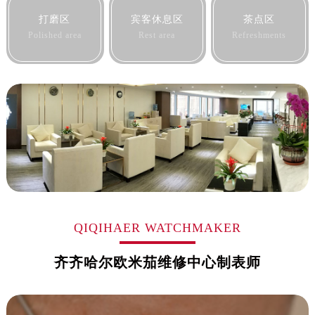
黑龙江省牡丹江市东安区太平路售后服务中心（需提前预约）
打磨区
宾客休息区
茶点区
黑龙江省七台河市桃山区大同街售后服务中心（需提前预约）
Polished area
Rest area
Refreshments
黑龙江省齐齐哈尔市龙沙区龙华路售后服务中心（需提前预约）
黑龙江省双鸭山市尖山区新兴大街售后服务中心（需提前预约）
黑龙江省绥化市北林区新华街与康庄路交叉口售后服务中心（需提前预约）
黑龙江省伊春市伊美区通河路售后服务中心（需提前预约）
吉林省白城市洮北区明仁南街售后服务中心（需提前预约）
吉林省白山市浑江区浑江大街售后服务中心（需提前预约）
吉林省吉林市船营区河南街售后服务中心（需提前预约）
吉林省辽源市龙山区人民大街售后服务中心（需提前预约）
吉林省梅河口市新华街道梅河大街售后服务中心（需提前预约）
QIQIHAER WATCHMAKER
吉林省四平市铁东区紫气大路与南九经街交汇处售后服务中心（需提前预约）
吉林省松原市宁江区五环大街售后服务中心（需提前预约）
齐齐哈尔欧米茄维修中心制表师
吉林省通化市东昌区环通乡江南大街售后服务中心（需提前预约）
吉林省延边市延吉市解放路售后服务中心（需提前预约）
辽宁省鞍山市铁东区站前街售后服务中心（需提前预约）