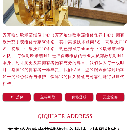
沈阳市沈河区中街路83号亨得利名表服务中心（品牌授权店）1层整层（需提前预约）
乌鲁木齐市天山区红山路26号时代广场（CCMALL）C座17层17-B（需提前预约）
温州市鹿城区锦绣路1067号置信广场10层1015室（需提前预约）
哈尔滨市道里区友谊西路600号富力中心T2座写字楼29层03室（需提前预约）
齐齐哈尔欧米茄维修中心（齐齐哈尔欧米茄维修保养中心）拥有
大连市中山区人民路15号国际金融大厦7层G室（需提前预约）
欧米茄手表维修专家30余名，其中高级技术顾问3名、高级技师10
佛山市禅城区季华五路57号万科金融中心C座12层1205室（需提前预约）
名，初级、中级技师10余名，现已形成了全国专业的欧米茄维修
东莞市东城街道鸿福东路1号民盈国贸中心T1写字楼9层907室（需提前预约）
团队。 每位对欧米茄时计进行保养维修的专业人员都必须对时计
无锡市梁溪区人民中路139号恒隆广场写字楼1座11层1104室（需提前预约）
本身、时计历史及其拥有者抱有充分的尊重。我们认为每一枚时
南通市崇川区工农路57号圆融广场写字楼16层1603室（需提前预约）
计，都同它的拥有者一样尊贵。我们保证，您的腕表会得到始终
如一的精心保养与维护，保障它的恒久价值与可靠性能得以世代
苏州市苏州工业园区星港街199号苏州中心办公楼C座22层08室（需提前预约）
相传。
武汉市江汉区解放大道686号世界贸易大厦38层09室（需提前预约）
南宁市青秀区金湖路59号地王大厦12楼1224室（需提前预约）
3年质保
立等可取
价格透明
无尘检修
合肥市蜀山区潜山路111号万象城华润大厦B座12楼03室（需提前预约）
泉州市丰泽区宝洲路729号浦西万达中心写字楼A座7楼709室（需提前预约）
QIQIHAER ADDRESS
青岛市南区山东路6号华润大厦B座22层04室（需提前预约）
烟台市芝罘区胜利路139号万达金融中心A座907室（需提前预约）