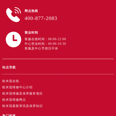
广东省云浮市云城区金山路售后服务中心（需提前预约）
网点热线
广东省湛江市赤坎区观海北路售后服务中心（需提前预约）
400-877-2083
广东省肇庆市端州区信安大道与砚都大道交汇处售后服务中心（需提前预约）
广西壮族自治区百色市右江区中山二路售后服务中心（需提前预约）
营业时间
广西壮族自治区北海市海城区北京路售后服务中心（需提前预约）
客服在线时间：08:00-22:00
广西壮族自治区崇左市江州区石景林街道友谊大道与丽川路交汇处售后服务中心（需提前预约）
中心营业时间：09:00-19:30
广西壮族自治区防城港市港口区金花茶大道售后服务中心（需提前预约）
客服及中心节假日不休
广西壮族自治区贵港市港北区港城街道布山大道与仙衣路交叉口售后服务中心（需提前预约）
广西壮族自治区桂林市秀峰区红岭路售后服务中心（需提前预约）
站点导航
广西壮族自治区河池市金城江区金城江街道朝阳路售后服务中心（需提前预约）
广西壮族自治区贺州市八步区城东街道灵峰南路售后服务中心（需提前预约）
欧米茄在线
广西壮族自治区来宾市兴宾区桂中大道售后服务中心（需提前预约）
欧米茄维修中心介绍
广西壮族自治区柳州市城中区中山中路售后服务中心（需提前预约）
欧米茄维修及保养服务项目
广西壮族自治区钦州市钦南区金海湾东大街售后服务中心（需提前预约）
欧米茄维修网点
广西壮族自治区梧州市万秀区龙湖镇高旺路售后服务中心（需提前预约）
欧米茄最新资讯及保养知识
广西壮族自治区玉林市玉州区金玉路售后服务中心（需提前预约）
热门标签