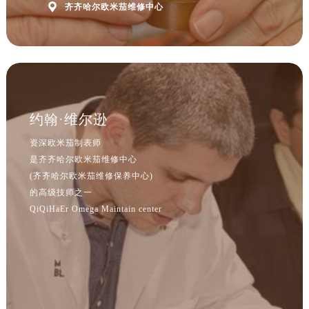

齐齐哈尔欧米茄维修中心
内蒙古自治区阿拉善盟市左旗土尔扈特大街售后服务中心（需提前预约）
内蒙古自治区巴彦淖尔市临河区新华街售后服务中心（需提前预约）
内蒙古自治区包头市青山区幸福路甲3号王府井百货名表维修售后服务中心（需提前预约）
内蒙古自治区赤峰市红山区哈达街售后服务中心（需提前预约）
内蒙古自治区鄂尔多斯市东胜区伊金霍洛街售后服务中心（需提前预约）
内蒙古自治区呼伦贝尔市海拉尔区中央街售后服务中心（需提前预约）
约翰·维尔逊
内蒙古自治区通辽市科尔沁区明仁大街售后服务中心（需提前预约）
资深欧米茄制表师
内蒙古自治区乌海市海勃湾区人民南路售后服务中心（需提前预约）
是齐齐哈尔欧米茄维修中心
内蒙古自治区乌兰察布市集宁区恩和大街售后服务中心（需提前预约）
(齐齐哈尔欧米茄维修保养中心)
内蒙古自治区锡林郭勒盟市锡林浩特市光明街与额尔敦路交叉口售后服务中心（需提前预约）
的高级技师之一
内蒙古自治区兴安盟市乌兰浩特市兴安大街售后服务中心（需提前预约）
QiQiHaEr Omega Maintain center
山西省大同市平城区迎宾街售后服务中心（需提前预约）
山西省晋城市城区黄华街售后服务中心（需提前预约）
山西省晋中市榆次区顺城街售后服务中心（需提前预约）
山西省临汾市尧都区解放路售后服务中心（需提前预约）
山西省吕梁市离石区永宁中路与建设街交叉口售后服务中心（需提前预约）