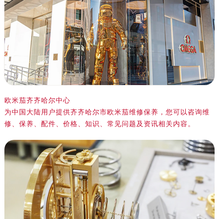
绍兴市越城区胜利东路379号世茂天际中心写字楼8层805室（需提前预约）
嘉兴市南湖区广益路705号嘉兴世界贸易中心写字楼A座13层1304室（需提前预约）
南昌市红谷滩新区红谷中大道998号绿地双子塔（中央广场）A1座办公楼14层07室（需提前预约）
济南市历下区经十路11111号华润中心写字楼（万象城）15层1508室（需提前预约）
广州市天河区天河路230号万菱汇国际中心写字楼A塔7层704室（需提前预约）
广州市越秀区环市东路371-375号世界贸易中心大厦南塔写字楼15层07室（需提前预约）
深圳市罗湖区深南东路5001号华润大厦写字楼17层1701室（需提前预约）
欧米茄齐齐哈尔中心
惠州市惠城区江北文昌一路7号华贸大厦写字楼1座30层05室（需提前预约）
为中国大陆用户提供齐齐哈尔市欧米茄维修保养，您可以咨询维
厦门市思明区湖滨东路95号华润大厦写字楼B座11层1104室（需提前预约）
修、保养、配件、价格、知识、常见问题及资讯相关内容。
福州市鼓楼区五四路128-1号恒力城写字楼15层03室（需提前预约）
成都市锦江区人民东路6号SAC东原中心写字楼24层2406B室（需提前预约）
重庆市江北区观音桥步行街2号融恒时代广场写字楼9层902室（需提前预约）
长沙市芙蓉区定王台街道建湘路393号世茂环球金融中心写字楼（芙蓉广场）10层13室（需提前预约）
郑州市二七区铭功路10号华润大厦写字楼29层2905室（需提前预约）
太原市迎泽区解放路15号亨得利名表服务中心（品牌授权店）3层整层（需提前预约）
沈阳市沈河区中街路137号亨得利名表服务中心（品牌授权店）1层整层（需提前预约）