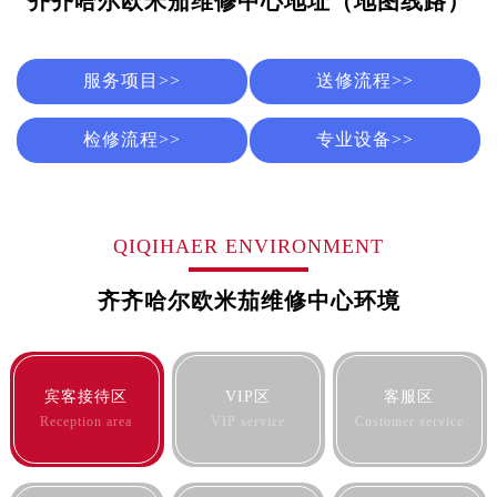
齐齐哈尔欧米茄维修中心地址（地图线路）
长春市朝阳区西安大路727号中银大厦A座(旺进大厦)18层09室（需提前预约）
贵阳市南明区都司高架桥路33号亨特国际金融中心14楼14D（需提前预约）
昆明市盘龙区北京路928号同德昆明广场写字楼10层06室（需提前预约）
服务项目>>
送修流程>>
石家庄市长安区中山东路39号勒泰中心写字楼B座13层07室（需提前预约）
检修流程>>
专业设备>>
西安市碑林区南关正街88号华侨城长安国际中心E座6楼10室（需提前预约）
海口市龙华区金贸东路5号海口华润大厦B座17层1707室（需提前预约）
唐山市路南区新华东道100号万达广场写字楼A座10层1002室（需提前预约）
台州市椒江区东海大道1800号腾达中心东1幢20楼2002室（需提前预约）
QIQIHAER ENVIRONMENT
内蒙古自治区呼和浩特市玉泉区大学西街70号华润万象城写字楼（鄂尔多斯大厦）23层2326室（需提前预约）
甘肃省兰州市七里河区西津西路16号兰州中心写字楼21层2102室（需提前预约）
齐齐哈尔欧米茄维修中心环境
重庆市解放碑渝中区民权路28号英利国际金融中心写字楼20层01室（需提前预约）
黑龙江省大庆市萨尔图区会战大街售后服务中心（需提前预约）
黑龙江省鹤岗市向阳区红军路售后服务中心（需提前预约）
宾客接待区
VIP区
客服区
黑龙江省黑河市爱辉区中央街售后服务中心（需提前预约）
Reception area
VIP service
Customer service
黑龙江省鸡西市鸡冠区红军路售后服务中心（需提前预约）
黑龙江省佳木斯市向阳区长安路售后服务中心（需提前预约）