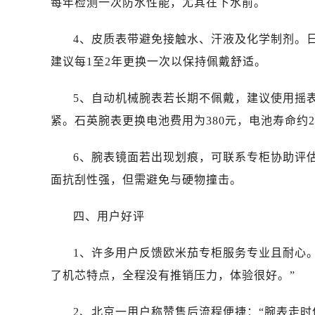
每年检测一次防水性能，尤其在下水前。
河北省保定市竞秀区朝阳北大街北国
内蒙古自治区阿拉善盟市左旗土尔扈
4、皮质表带避免接触水、汗液及化学制剂。日
内蒙古自治区巴彦淖尔市临河区新华
建议每1至2年更换一次以保持佩戴舒适。
内蒙古自治区包头市青山区幸福路甲
内蒙古自治区赤峰市红山区哈达街售
5、自动机械腕表若长期不佩戴，建议使用摇
内蒙古自治区鄂尔多斯市东胜区伊金
紧。石英腕表更换电池费用为380元，电池寿命约2
内蒙古自治区呼伦贝尔市海拉尔区中
内蒙古自治区通辽市科尔沁区明仁大
6、腕表镜面若出现划痕，可联系专柜协助评估
内蒙古自治区乌海市海勃湾区人民南
面抗刮性强，但需避免与硬物撞击。
内蒙古自治区乌兰察布市集宁区恩和
内蒙古自治区锡林郭勒盟市锡林浩特
四、用户好评
内蒙古自治区兴安盟市乌兰浩特市兴
山西省大同市平城区迎宾街售后服务
1、许多用户反馈欧米茄专柜服务专业且耐心
山西省晋城市城区黄华街售后服务中
了机芯特点，全程没有推销压力，体验很好。”
山西省晋中市榆次区顺城街售后服务
山西省临汾市尧都区解放路售后服务
2、北京一用户称赞售后流程便捷：“腕表走