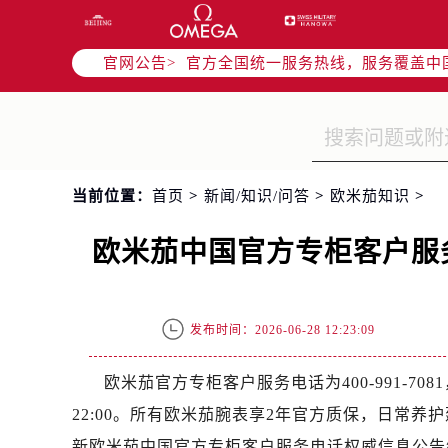
2026年7月全国官方售后客户服务热
官方全国统一服务热线，服务覆盖中国
官网公告>
2026年7月售后服务中心最新网点地
北京市东城区东长安街1号东方广场写
北京市朝阳区建国门外大街甲6号华熙
天津市和平区赤峰道136号天津国际金
上海市徐汇区虹桥路3号港汇中心写字楼
当前位置：
首页
>
新闻/知识/问答
>
欧米茄知识
>
上海市黄浦区南京东路299号宏伊国
南京市秦淮区中山南路1号（新街口）
欧米茄中国官方专柜客户服务
常州市新北区龙锦路1590号现代传媒
徐州市鼓楼区淮海东路29号苏宁广场I
扬州市邗江区国展路29号星耀天地写字
发布时间：2026-06-28 12:23:09
盐城市盐都区世纪大道5号盐城金融城写
泰州市海陵区永定东路399号置地商
欧米茄官方专柜客户服务电话为400-991-7081
宁波市江北区大闸南路500号来福士广
22:00。所有欧米茄腕表享2年官方质保，日常养护
杭州市上城区钱江路1366号华润大厦
新欧米茄中国官方专柜客户服务电话权威信息公告