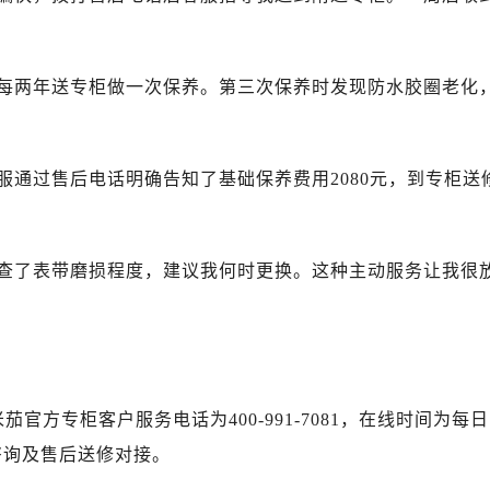
街交叉口售后服务中心（需提前预约）
街交汇处售后服务中心（需提前预约）
南路交叉口售后服务中心（需提前预约）
，每两年送专柜做一次保养。第三次保养时发现防水胶圈老化
道交叉口售后服务中心（需提前预约）
中心（需提前预约）
务中心（需提前预约）
服通过售后电话明确告知了基础保养费用2080元，到专柜送
15号亨得利名表维修授权店3楼售后服务中心（需提前预约）
融中心26层2603室售后服务中心（需提前预约）
中心（需提前预约）
检查了表带磨损程度，建议我何时更换。这种主动服务让我很
中心（需提前预约）
务中心（需提前预约）
中心（需提前预约）
务中心（需提前预约）
务中心（需提前预约）
方专柜客户服务电话为400-991-7081，在线时间为每日
中心（需提前预约）
表咨询及售后送修对接。
服务中心（需提前预约）