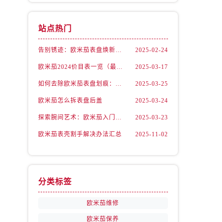
站点热门
告别锈迹：欧米茄表盘焕新指南
2025-02-24
欧米茄2024价目表一览（最新款式与价格解析）
2025-03-17
如何去除欧米茄表盘划痕：实用技巧分享
2025-03-25
欧米茄怎么拆表盘后盖
2025-03-24
探索腕间艺术：欧米茄入门级系列详尽指南
2025-03-23
欧米茄表壳割手解决办法汇总
2025-11-02
分类标签
欧米茄维修
欧米茄保养