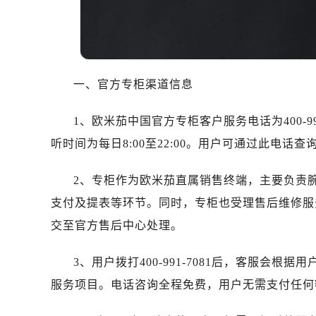
烟台市芝罘区胜利路139号万达金融中
长春市朝阳区西安大路727号中银大厦
贵阳市南明区都司高架桥路33号亨特
昆明市盘龙区北京路928号同德昆明
一、官方专柜渠道信息
石家庄市长安区中山东路39号勒泰中
西安市碑林区南关正街88号华侨城长
1、欧米茄中国官方专柜客户服务电话为400-
海口市龙华区金贸东路5号海口华润大厦
听时间为每日8:00至22:00。用户可通过此电
唐山市路南区新华东道100号万达广场
台州市椒江区东海大道1800号腾达中
2、专柜作为欧米茄直属销售终端，主要负责
内蒙古自治区呼和浩特市玉泉区大学西
支付及提表等环节。同时，专柜也受理售后维修服
甘肃省兰州市七里河区西津西路16号兰
重庆市解放碑渝中区民权路28号英利
交至官方售后中心处理。
黑龙江省大庆市萨尔图区会战大街售
3、用户拨打400-991-7081后，客服
黑龙江省鹤岗市向阳区红军路售后服
黑龙江省黑河市爱辉区中央街售后服
服务项目。电话咨询全程免费，用户无需支付任何
黑龙江省鸡西市鸡冠区红军路售后服