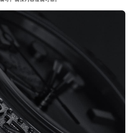
广场写字楼4号楼22层2209室（需提前预约）
际中心写字楼8层805室（需提前预约）
易中心写字楼A座13层1304室（需提前预约）
绿地双子塔（中央广场）A1座办公楼14层07室（需提前预约）
心写字楼（万象城）15层1508室（需提前预约）
际中心写字楼A塔7层704室（需提前预约）
世界贸易中心大厦南塔写字楼15层07室（需提前预约）
厦写字楼17层1701室（需提前预约）
厦写字楼1座30层05室（需提前预约）
字楼B座11层1104室（需提前预约）
写字楼15层03室（需提前预约）
心写字楼24层2406B室（需提前预约）
代广场写字楼9层902室（需提前预约）
号世茂环球金融中心写字楼（芙蓉广场）10层13室（需提前预约
楼29层2905室（需提前预约）
表服务中心（品牌授权店）3层整层（需提前预约）