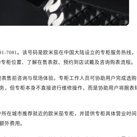
心A座907室（需提前预约）
A座(旺进大厦)18层09室（需提前预约）
国际金融中心14楼14D（需提前预约）
广场写字楼10层06室（需提前预约）
心写字楼B座13层07室（需提前预约）
安国际中心E座6楼10室（需提前预约）
991-7081。该号码是欧米茄在中国大陆设立的专柜服务热线
B座17层1707室（需提前预约）
话查询专柜位置、了解在售表款、预约到店试戴及咨询购表流程。
写字楼A座10层1002室（需提前预约）
心东1幢20楼2002室（需提前预约）
腕表售前咨询与现场体验。专柜工作人员可协助用户完成选购
街70号华润万象城写字楼（鄂尔多斯大厦）23层2326室（需
务，但专柜本身不直接进行维修操作，而是协助用户将腕表
州中心写字楼21层2102室（需提前预约）
国际金融中心写字楼20层01室（需提前预约）
后服务中心（需提前预约）
会根据用户所在城市推荐就近的欧米茄专柜，并提供专柜具体营业时
务中心（需提前预约）
务中心（需提前预约）
额外费用。
务中心（需提前预约）