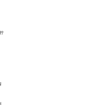
，
拧
镜
解
到