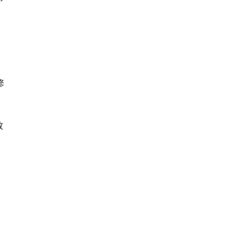
，
修
放