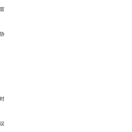
官
协
时
议