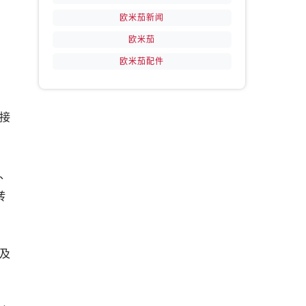
欧米茄新闻
欧米茄
欧米茄配件
，接
、
提前预约）
转
间及