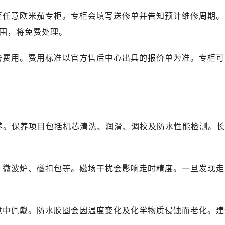
中心（需提前预约）
至任意欧米茄专柜。专柜会填写送修单并告知预计维修周期。
中心（需提前预约）
围，将免费处理。
中心（需提前预约）
中心（需提前预约）
务费用。费用标准以官方售后中心出具的报价单为准。专柜可
中心（需提前预约）
务中心（需提前预约）
务中心（需提前预约）
务中心（需提前预约）
务中心（需提前预约）
保养。保养项目包括机芯清洗、润滑、调校及防水性能检测。长
服务中心（需提前预约）
中心（需提前预约）
街交叉口售后服务中心（需提前预约）
、微波炉、磁扣包等。磁场干扰会影响走时精度。一旦发现走
得利名表维修授权店1楼售后服务中心（需提前预约）
得利名表维修授权店1楼售后服务中心（需提前预约）
国际中心D座11层1102室售后服务中心（需提前预约）
境中佩戴。防水胶圈会因温度变化及化学物质侵蚀而老化。建
广场W3座6层602室售后服务中心（需提前预约）