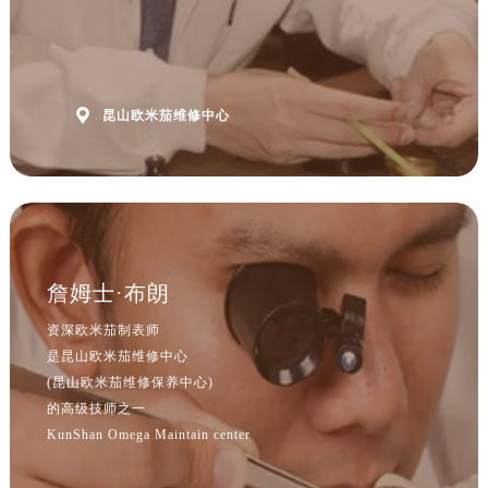
山西省朔州市朔城区怡西路与鄯阳西街交汇处售后服务中心（需提前预约）
山西省忻州市忻府区和平东街与七一南路交叉口售后服务中心（需提前预约）
山西省阳泉市郊区平阳东街与新城大道交叉口售后服务中心（需提前预约）
山西省运城市盐湖区河东街售后服务中心（需提前预约）

昆山欧米茄维修中心
山西省长治市潞州区英雄中路售后服务中心（需提前预约）
山西省太原市迎泽区迎泽街道解放路15号亨得利名表维修授权店3楼售后服务中心（需提前预约）
天津市和平区赤峰道136号天津国际金融中心26层2603室售后服务中心（需提前预约）
安徽省安庆市迎江区人民路售后服务中心（需提前预约）
安徽省蚌埠市蚌山区淮河路售后服务中心（需提前预约）
詹姆士·布朗
安徽省亳州市谯城区魏武大道售后服务中心（需提前预约）
安徽省池州市贵池区长江路售后服务中心（需提前预约）
资深欧米茄制表师
安徽省滁州市琅琊区南谯北路售后服务中心（需提前预约）
是昆山欧米茄维修中心
安徽省阜阳市颍州区颍州北路售后服务中心（需提前预约）
(昆山欧米茄维修保养中心)
的高级技师之一
安徽省淮北市相山区淮海路售后服务中心（需提前预约）
KunShan Omega Maintain center
安徽省淮南市田家庵区国庆中路售后服务中心（需提前预约）
安徽省黄山市屯溪区黄山西路售后服务中心（需提前预约）