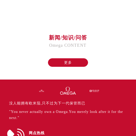
福建省厦门市思明区湖滨东路95号万象城华润大厦B座11层1104室售后服务中心（需提前预约）
广东省潮州市潮安区新风路与潮汕路交汇处售后服务中心（需提前预约）
广东省广州市天河区天河路230号万菱汇国际中心A塔7层704室售后服务中心（需提前预约）
广东省广州市越秀区环市东路371-375号世界贸易中心大厦南塔15层1507室售后服务中心（需提前预约）
新闻/知识/问答
广东省河源市源城区越王大道售后服务中心（需提前预约）
Omega CONTENT
广东省惠州市惠城区江北文昌一路7号华贸大厦1座30层3005室售后服务中心（需提前预约）
广东省江门市蓬江区广场西路售后服务中心（需提前预约）
更多
广东省揭阳市榕城进贤门步行街售后服务中心（需提前预约）
广东省茂名市电白区水东街道迎宾大道售后服务中心（需提前预约）
广东省梅州市梅江区金燕大道售后服务中心（需提前预约）
广东省清远市清城区湖西路售后服务中心（需提前预约）
广东省汕头市龙湖区长平路售后服务中心（需提前预约）
没人能拥有欧米茄,只不过为下一代保管而已
广东省汕尾市城区香洲街道园林社区翠园街售后服务中心（需提前预约）
"You never actually own a Omega.You merely look after it for the
广东省韶关市武江区芙蓉新区与老城中心交汇处售后服务中心（需提前预约）
next."
广东省深圳市罗湖区深南东路5001号华润大厦17层1701室售后服务中心（需提前预约）
广东省阳江市江城区东风一路售后服务中心（需提前预约）
网点热线