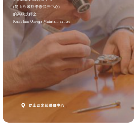
江苏省宿迁市宿城区西湖路售后服务中心（需提前预约）
(昆山欧米茄维修保养中心)
江苏省泰州市海陵区永定东路399号置地商务中心东塔（华润万象城）17层1706室售后服务中心（需提前预约）
的高级技师之一
KunShan Omega Maintain center
江苏省徐州市鼓楼区淮海东路29号苏宁广场IFC国际金融中心35层3508室售后服务中心（需提前预约）
江苏省盐城市盐都区世纪大道5号盐城金融城写字楼1号楼16层1604室售后服务中心（需提前预约）
江苏省扬州市邗江区国展路29号星耀天地写字楼1号楼18层1803室售后服务中心（需提前预约）
江苏省镇江市京口区中山东路售后服务中心（需提前预约）
江西省抚州市临川区赣东大道售后服务中心（需提前预约）
江西省赣州市章贡区文清路售后服务中心（需提前预约）
江西省吉安市吉州区井冈山大道售后服务中心（需提前预约）
江西省景德镇市珠山区珠山中路售后服务中心（需提前预约）
江西省九江市浔阳区浔阳路售后服务中心（需提前预约）
江西省南昌市红谷滩新区红谷中大道998号绿地双子塔（中央广场）A1座办公楼14层1407室售后服务中心（需提前预约）

昆山欧米茄维修中心
江西省萍乡市安源区萍安北大道与康庄路交叉口售后服务中心（需提前预约）
江西省上饶市信州区滨江西路售后服务中心（需提前预约）
江西省新余市渝水区北湖西路售后服务中心（需提前预约）
江西省宜春市袁州区中山中路售后服务中心（需提前预约）