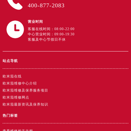
400-877-2083
广东省云浮市云城区金山路售后服务中心（需提前预约）
广东省湛江市赤坎区观海北路售后服务中心（需提前预约）
广东省肇庆市端州区信安大道与砚都大道交汇处售后服务中心（需提前预约）
营业时间
广西壮族自治区百色市右江区中山二路售后服务中心（需提前预约）
客服在线时间：08:00-22:00
中心营业时间：09:00-19:30
广西壮族自治区北海市海城区北京路售后服务中心（需提前预约）
客服及中心节假日不休
广西壮族自治区崇左市江州区石景林街道友谊大道与丽川路交汇处售后服务中心（需提前预约）
广西壮族自治区防城港市港口区金花茶大道售后服务中心（需提前预约）
站点导航
广西壮族自治区贵港市港北区港城街道布山大道与仙衣路交叉口售后服务中心（需提前预约）
广西壮族自治区桂林市秀峰区红岭路售后服务中心（需提前预约）
欧米茄在线
广西壮族自治区河池市金城江区金城江街道朝阳路售后服务中心（需提前预约）
欧米茄维修中心介绍
广西壮族自治区贺州市八步区城东街道灵峰南路售后服务中心（需提前预约）
欧米茄维修及保养服务项目
广西壮族自治区来宾市兴宾区桂中大道售后服务中心（需提前预约）
欧米茄维修网点
广西壮族自治区柳州市城中区中山中路售后服务中心（需提前预约）
欧米茄最新资讯及保养知识
广西壮族自治区钦州市钦南区金海湾东大街售后服务中心（需提前预约）
热门标签
广西壮族自治区梧州市万秀区龙湖镇高旺路售后服务中心（需提前预约）
广西壮族自治区玉林市玉州区金玉路售后服务中心（需提前预约）
查看维修相关文档