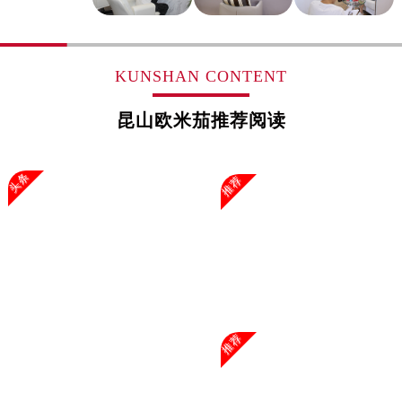
浙江省湖州市吴兴区劳动路售后服务中心（需提前预约）
浙江省嘉兴市南湖区广益路705号嘉兴世界贸易中心A座13层1304室售后服务中心（需提前预约）
浙江省金华市金东区东市南街777号金华万达广场4号楼22楼2209室售后服务中心（需提前预约）
KUNSHAN CONTENT
浙江省丽水市莲都区解放街售后服务中心（需提前预约）
浙江省宁波市江北区大闸南路500号来福士广场办公楼20层2009室售后服务中心（需提前预约）
昆山欧米茄推荐阅读
浙江省衢州市柯城区上街售后服务中心（需提前预约）
浙江省绍兴市越城区胜利东路379号世茂天际中心写字楼8层805室售后服务中心（需提前预约）
头条
推荐
浙江省舟山市定海区解放东路售后服务中心（需提前预约）
澳门特别行政区大堂区议事亭前地（新马路）售后服务中心（需提前预约）
澳门特别行政区风顺堂区南湾大马路售后服务中心（需提前预约）
澳门特别行政区花地玛堂区关闸广场售后服务中心（需提前预约）
澳门特别行政区花王堂区大三巴商圈售后服务中心（需提前预约）
澳门特别行政区嘉模堂区官也街售后服务中心（需提前预约）
推荐
澳门省路氹城市金光大道售后服务中心（需提前预约）
澳门特别行政区望德堂区塔石广场售后服务中心（需提前预约）
福建省福州市鼓楼区五四路128-1号恒力城写字楼15层03室售后服务中心（需提前预约）