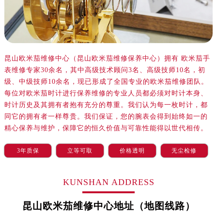
沈阳市沈河区中街路83号亨得利名表服务中心（品牌授权店）1层整层（需提前预约）
乌鲁木齐市天山区红山路26号时代广场（CCMALL）C座17层17-B（需提前预约）
温州市鹿城区锦绣路1067号置信广场10层1015室（需提前预约）
哈尔滨市道里区友谊西路600号富力中心T2座写字楼29层03室（需提前预约）
昆山欧米茄维修中心（昆山欧米茄维修保养中心）拥有 欧米茄手
大连市中山区人民路15号国际金融大厦7层G室（需提前预约）
表维修专家30余名，其中高级技术顾问3名、高级技师10名，初
佛山市禅城区季华五路57号万科金融中心C座12层1205室（需提前预约）
级、中级技师10余名，现已形成了全国专业的欧米茄维修团队。
东莞市东城街道鸿福东路1号民盈国贸中心T1写字楼9层907室（需提前预约）
每位对欧米茄时计进行保养维修的专业人员都必须对时计本身、
无锡市梁溪区人民中路139号恒隆广场写字楼1座11层1104室（需提前预约）
时计历史及其拥有者抱有充分的尊重。我们认为每一枚时计，都
南通市崇川区工农路57号圆融广场写字楼16层1603室（需提前预约）
同它的拥有者一样尊贵。我们保证，您的腕表会得到始终如一的
精心保养与维护，保障它的恒久价值与可靠性能得以世代相传。
苏州市苏州工业园区星港街199号苏州中心办公楼C座22层08室（需提前预约）
武汉市江汉区解放大道686号世界贸易大厦38层09室（需提前预约）
3年质保
立等可取
价格透明
无尘检修
南宁市青秀区金湖路59号地王大厦12楼1224室（需提前预约）
合肥市蜀山区潜山路111号万象城华润大厦B座12楼03室（需提前预约）
KUNSHAN ADDRESS
泉州市丰泽区宝洲路729号浦西万达中心写字楼A座7楼709室（需提前预约）
青岛市南区山东路6号华润大厦B座22层04室（需提前预约）
昆山欧米茄维修中心地址（地图线路）
烟台市芝罘区胜利路139号万达金融中心A座907室（需提前预约）