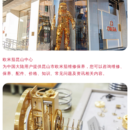
绍兴市越城区胜利东路379号世茂天际中心写字楼8层805室（需提前预约）
嘉兴市南湖区广益路705号嘉兴世界贸易中心写字楼A座13层1304室（需提前预约）
南昌市红谷滩新区红谷中大道998号绿地双子塔（中央广场）A1座办公楼14层07室（需提前预约）
济南市历下区经十路11111号华润中心写字楼（万象城）15层1508室（需提前预约）
广州市天河区天河路230号万菱汇国际中心写字楼A塔7层704室（需提前预约）
广州市越秀区环市东路371-375号世界贸易中心大厦南塔写字楼15层07室（需提前预约）
深圳市罗湖区深南东路5001号华润大厦写字楼17层1701室（需提前预约）
欧米茄昆山中心
惠州市惠城区江北文昌一路7号华贸大厦写字楼1座30层05室（需提前预约）
为中国大陆用户提供昆山市欧米茄维修保养，您可以咨询维修、
厦门市思明区湖滨东路95号华润大厦写字楼B座11层1104室（需提前预约）
保养、配件、价格、知识、常见问题及资讯相关内容。
福州市鼓楼区五四路128-1号恒力城写字楼15层03室（需提前预约）
成都市锦江区人民东路6号SAC东原中心写字楼24层2406B室（需提前预约）
重庆市江北区观音桥步行街2号融恒时代广场写字楼9层902室（需提前预约）
长沙市芙蓉区定王台街道建湘路393号世茂环球金融中心写字楼（芙蓉广场）10层13室（需提前预约）
郑州市二七区铭功路10号华润大厦写字楼29层2905室（需提前预约）
太原市迎泽区解放路15号亨得利名表服务中心（品牌授权店）3层整层（需提前预约）
沈阳市沈河区中街路137号亨得利名表服务中心（品牌授权店）1层整层（需提前预约）