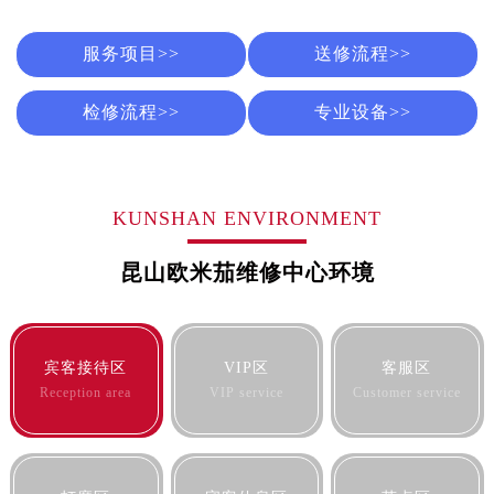
长春市朝阳区西安大路727号中银大厦A座(旺进大厦)18层09室（需提前预约）
贵阳市南明区都司高架桥路33号亨特国际金融中心14楼14D（需提前预约）
服务项目>>
送修流程>>
昆明市盘龙区北京路928号同德昆明广场写字楼10层06室（需提前预约）
石家庄市长安区中山东路39号勒泰中心写字楼B座13层07室（需提前预约）
检修流程>>
专业设备>>
西安市碑林区南关正街88号华侨城长安国际中心E座6楼10室（需提前预约）
海口市龙华区金贸东路5号海口华润大厦B座17层1707室（需提前预约）
唐山市路南区新华东道100号万达广场写字楼A座10层1002室（需提前预约）
KUNSHAN ENVIRONMENT
台州市椒江区东海大道1800号腾达中心东1幢20楼2002室（需提前预约）
内蒙古自治区呼和浩特市玉泉区大学西街70号华润万象城写字楼（鄂尔多斯大厦）23层2326室（需提前预约）
昆山欧米茄维修中心环境
甘肃省兰州市七里河区西津西路16号兰州中心写字楼21层2102室（需提前预约）
重庆市解放碑渝中区民权路28号英利国际金融中心写字楼20层01室（需提前预约）
黑龙江省大庆市萨尔图区会战大街售后服务中心（需提前预约）
宾客接待区
VIP区
客服区
黑龙江省鹤岗市向阳区红军路售后服务中心（需提前预约）
Reception area
VIP service
Customer service
黑龙江省黑河市爱辉区中央街售后服务中心（需提前预约）
黑龙江省鸡西市鸡冠区红军路售后服务中心（需提前预约）
黑龙江省佳木斯市向阳区长安路售后服务中心（需提前预约）