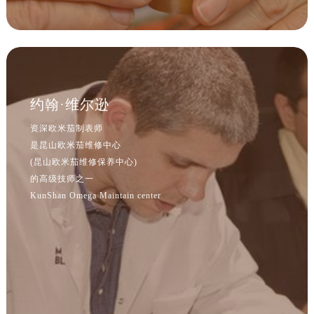
内蒙古自治区阿拉善盟市左旗土尔扈特大街售后服务中心（需提前预约）
内蒙古自治区巴彦淖尔市临河区新华街售后服务中心（需提前预约）
内蒙古自治区包头市青山区幸福路甲3号王府井百货名表维修售后服务中心（需提前预约）
内蒙古自治区赤峰市红山区哈达街售后服务中心（需提前预约）
内蒙古自治区鄂尔多斯市东胜区伊金霍洛街售后服务中心（需提前预约）
约翰·维尔逊
内蒙古自治区呼伦贝尔市海拉尔区中央街售后服务中心（需提前预约）
内蒙古自治区通辽市科尔沁区明仁大街售后服务中心（需提前预约）
资深欧米茄制表师
是昆山欧米茄维修中心
内蒙古自治区乌海市海勃湾区人民南路售后服务中心（需提前预约）
(昆山欧米茄维修保养中心)
内蒙古自治区乌兰察布市集宁区恩和大街售后服务中心（需提前预约）
的高级技师之一
内蒙古自治区锡林郭勒盟市锡林浩特市光明街与额尔敦路交叉口售后服务中心（需提前预约）
KunShan Omega Maintain center
内蒙古自治区兴安盟市乌兰浩特市兴安大街售后服务中心（需提前预约）
山西省大同市平城区迎宾街售后服务中心（需提前预约）
山西省晋城市城区黄华街售后服务中心（需提前预约）
山西省晋中市榆次区顺城街售后服务中心（需提前预约）
山西省临汾市尧都区解放路售后服务中心（需提前预约）
山西省吕梁市离石区永宁中路与建设街交叉口售后服务中心（需提前预约）