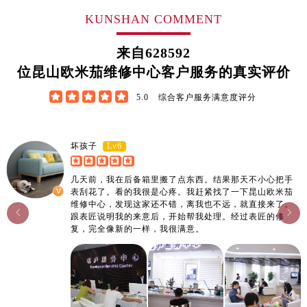
江西省鹰潭市月湖区胜利东路售后服务中心（需提前预约）
KUNSHAN COMMENT
山东省德州市德城区东风中路售后服务中心（需提前预约）
山东省东营市东营区济南路售后服务中心（需提前预约）
来自
628592
山东省济南市历下区经十路11111号华润中心写字楼（万象城）15层1508室售后服务中心（需提前预约）
位昆山欧米茄维修中心客户服务的真实评价
山东省济宁市任城区太白楼路售后服务中心（需提前预约）





5.0
综合客户服务满意度评分
山东省莱芜市文化南路8号银座商城名表维修一楼名表维修售后服务中心（需提前预约）
山东省临沂市兰山区解放路售后服务中心（需提前预约）
山东省日照市东港区烟台路售后服务中心（需提前预约）
Lv6
坏孩子
山东省泰安市泰山区财源街道泰山大街售后服务中心（需提前预约）
几天前，我在后备箱里搬了点东西。结果那天不小心把手
山东省威海市环翠区新威海路89号振华商厦一楼名表维修售后服务中心（需提前预约）
表刮花了。看的我很是心疼。我赶紧找了一下昆山欧米茄
山东省潍坊市奎文区东风东街售后服务中心（需提前预约）
维修中心，发现这家还不错，离我也不远，就直接来了。


跟表匠说明我的来意后，开始帮我处理。经过表匠的修
山东省枣庄市滕州市北辛路与善国路交叉口售后服务中心（需提前预约）
复，完全像新的一样，我很满意。
山东省淄博市张店区金晶大道售后服务中心（需提前预约）
上海市黄浦区南京东路299号宏伊国际广场写字楼8层806室售后服务中心（需提前预约）
上海市徐汇区虹桥路3号港汇中心2座37层3705室售后服务中心（需提前预约）
浙江省杭州市上城区钱江路1366号华润大厦A座5层503-5室售后服务中心（需提前预约）