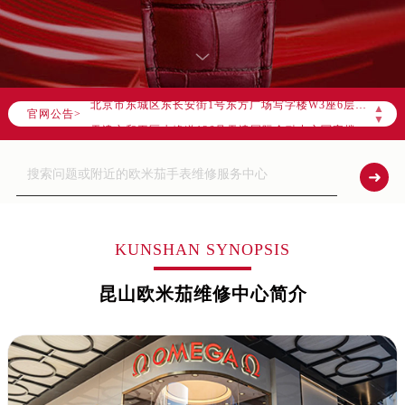
官方全国统一服务热线，服务覆盖中国大陆、香港、澳门、台湾全部区域（非大陆需加拨“+86”）
2026年8月售后服务中心最新网点地址：
北京市朝阳区建国门外大街甲6号华熙国际中心写字楼D座11层1102室（北京总部）（需提前预约）
北京市东城区东长安街1号东方广场写字楼W3座6层602室（需提前预约）
▲
官网公告>
天津市和平区赤峰道136号天津国际金融中心写字楼26层2603室（需提前预约）
▼
上海市徐汇区虹桥路3号港汇中心写字楼2座37层3705室（需提前预约）
上海市黄浦区南京东路299号宏伊国际广场写字楼8层806室（需提前预约）
南京市秦淮区中山南路1号（新街口）南京中心写字楼22层C1-1室（需提前预约）
常州市新北区龙锦路1590号现代传媒中心写字楼5号楼10层1008室（需提前预约）
徐州市鼓楼区淮海东路29号苏宁广场IFC国际金融中心写字楼35层3508室（需提前预约）
KUNSHAN SYNOPSIS
扬州市邗江区国展路29号星耀天地写字楼1号楼18层1803室（需提前预约）
昆山欧米茄维修中心简介
盐城市盐都区世纪大道5号盐城金融城写字楼1号楼16层1604室（需提前预约）
泰州市海陵区永定东路399号置地商务中心东塔写字楼（华润万象城）17层1706室（需提前预约）
宁波市江北区大闸南路500号来福士广场办公楼20层2009室（需提前预约）
杭州市上城区钱江路1366号华润大厦写字楼A座5层503-5室（需提前预约）
金华市金东区东市南街777号金华万达广场写字楼4号楼22层2209室（需提前预约）