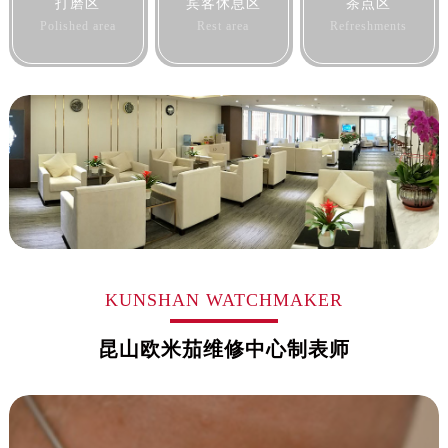
打磨区
宾客休息区
茶点区
黑龙江省牡丹江市东安区太平路售后服务中心（需提前预约）
Polished area
Rest area
Refreshments
黑龙江省七台河市桃山区大同街售后服务中心（需提前预约）
黑龙江省齐齐哈尔市龙沙区龙华路售后服务中心（需提前预约）
黑龙江省双鸭山市尖山区新兴大街售后服务中心（需提前预约）
黑龙江省绥化市北林区新华街与康庄路交叉口售后服务中心（需提前预约）
黑龙江省伊春市伊美区通河路售后服务中心（需提前预约）
吉林省白城市洮北区明仁南街售后服务中心（需提前预约）
吉林省白山市浑江区浑江大街售后服务中心（需提前预约）
吉林省吉林市船营区河南街售后服务中心（需提前预约）
吉林省辽源市龙山区人民大街售后服务中心（需提前预约）
吉林省梅河口市新华街道梅河大街售后服务中心（需提前预约）
KUNSHAN WATCHMAKER
吉林省四平市铁东区紫气大路与南九经街交汇处售后服务中心（需提前预约）
昆山欧米茄维修中心制表师
吉林省松原市宁江区五环大街售后服务中心（需提前预约）
吉林省通化市东昌区环通乡江南大街售后服务中心（需提前预约）
吉林省延边市延吉市解放路售后服务中心（需提前预约）
辽宁省鞍山市铁东区站前街售后服务中心（需提前预约）