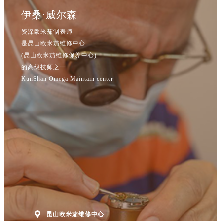
辽宁省本溪市平山区胜利路售后服务中心（需提前预约）
伊桑·威尔森
辽宁省朝阳市双塔区新华路售后服务中心（需提前预约）
资深欧米茄制表师
辽宁省丹东市振兴区七经街售后服务中心（需提前预约）
是昆山欧米茄维修中心
辽宁省抚顺市新抚区东一路售后服务中心（需提前预约）
(昆山欧米茄维修保养中心)
辽宁省阜新市海州区解放大街售后服务中心（需提前预约）
的高级技师之一
辽宁省葫芦岛市连山区中央路售后服务中心（需提前预约）
KunShan Omega Maintain center
辽宁省锦州市古塔区中央大街售后服务中心（需提前预约）
辽宁省辽阳市白塔区新运大街售后服务中心（需提前预约）
辽宁省盘锦市兴隆台区石油大街售后服务中心（需提前预约）
辽宁省铁岭市银州区南马路售后服务中心（需提前预约）
辽宁省营口市站前区市府路与渤海大街交叉口售后服务中心（需提前预约）
辽宁省沈阳市沈河区中街路137号亨得利名表维修授权店1楼售后服务中心（需提前预约）
辽宁省沈阳市沈河区中街路83号亨得利名表维修授权店1楼售后服务中心（需提前预约）
北京市朝阳区建国门外大街甲6号华熙国际中心D座11层1102室售后服务中心（北京总部）（需提前预约）
北京市东城区东长安街1号王府井东方广场W3座6层602室售后服务中心（需提前预约）

昆山欧米茄维修中心
河北省保定市竞秀区朝阳北大街北国先天下售后服务中心（需提前预约）