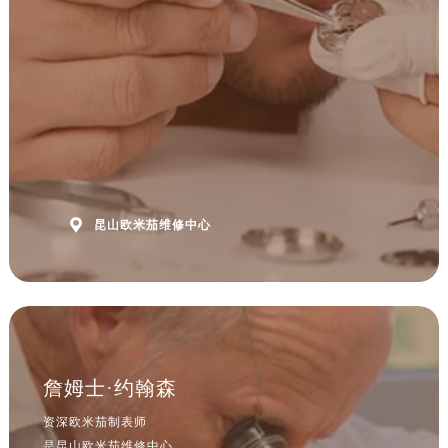
安徽省六安市金安区解放中路售后服务中心（需提前预约）
安徽省马鞍山市雨山区湖南西路售后服务中心（需提前预约）
安徽省宿州市埇桥区人民中路售后服务中心（需提前预约）
安徽省铜陵市铜官区石城大道售后服务中心（需提前预约）
安徽省芜湖市镜湖区中山路步行街售后服务中心（需提前预约）
安徽省宣城市宣州区叠嶂西路售后服务中心（需提前预约）
福建省龙岩市新罗区九一南路售后服务中心（需提前预约）
福建省南平市建阳区人民西路售后服务中心（需提前预约）

昆山欧米茄维修中心
福建省宁德市蕉城区天湖东路售后服务中心（需提前预约）
福建省莆田市城厢区霞林街道荔华东大道售后服务中心（需提前预约）
福建省三明市三元区东乾二路售后服务中心（需提前预约）
福建省漳州市龙文区步港路售后服务中心（需提前预约）
江苏省常州市新北区龙锦路1590号现代传媒中心5号楼10层1008室售后服务中心（需提前预约）
江苏省淮安市清江浦区淮海北路售后服务中心（需提前预约）
詹姆士·约翰森
江苏省连云港市海州区通灌北路售后服务中心（需提前预约）
资深欧米茄制表师
江苏省南京市秦淮区中山南路1号南京中心22层22-C1-C3室售后服务中心（需提前预约）
是昆山欧米茄维修中心