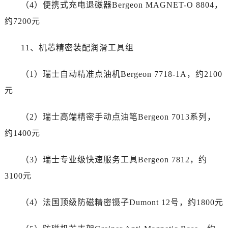
云南省丽江市古城区七星街售后服务中心（需提前预约）
（4）便携式充电退磁器Bergeon MAGNET-O 8804，
云南省临沧市临翔区世纪路售后服务中心（需提前预约）
约7200元
云南省怒江傈僳族自治州泸水市人民路售后服务中心（需提前预约）
云南省普洱市思茅区振兴大道售后服务中心（需提前预约）
11、机芯精密装配润滑工具组
云南省曲靖市麒麟区学府路售后服务中心（需提前预约）
（1）瑞士自动精准点油机Bergeon 7718-1A，约2100
云南省文山壮族苗族自治州文山市东风路售后服务中心（需提前预约）
云南省西双版纳傣族自治州景洪市宣慰大道售后服务中心（需提前预约）
元
云南省玉溪市红塔区南北大街售后服务中心（需提前预约）
（2）瑞士高端精密手动点油笔Bergeon 7013系列，
云南省昭通市昭阳区青年路售后服务中心（需提前预约）
重庆市江北区观音桥步行街2号融恒时代广场9层902室售后服务中心（需提前预约）
约1400元
新疆维吾尔自治区乌鲁木齐市天山区红山路26号时代广场（CCMALL）C座17层17-B售后服务中心（需提前预约）
（3）瑞士专业级快速服务工具Bergeon 7812，约
浙江省温州市鹿城区锦绣路1067号置信广场10层1015室售后服务中心（需提前预约）
黑龙江省哈尔滨市道里区友谊西路600号富力中心T2座写字楼29层03室室售后服务中心（需提前预约）
3100元
辽宁省大连市中山区人民路15号国际金融大厦7层G室售后服务中心（需提前预约）
（4）法国顶级防磁精密镊子Dumont 12号，约1800元
广东省佛山市禅城区季华五路57号万科金融中心C座12层1205室售后服务中心（需提前预约）
广东省东莞市东城街道鸿福东路1号民盈国贸中心T1写字楼9层907室售后服务中心（需提前预约）