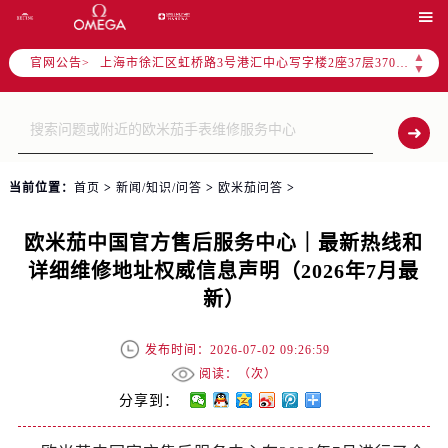
北京市朝阳区建国门外大街甲6号华熙国际中心写字楼D座11层1102室（需提前预约）

天津市和平区赤峰道136号天津国际金融中心写字楼26层2603室（需提前预约）
▲
官网公告>
上海市徐汇区虹桥路3号港汇中心写字楼2座37层3705室（需提前预约）
▼
上海市黄浦区南京东路299号宏伊国际广场写字楼8层806室（需提前预约）
南京市秦淮区中山南路1号（新街口）南京中心写字楼22层C1-1室（需提前预约）
常州市新北区龙锦路1590号现代传媒中心写字楼5号楼10层1008室（需提前预约）
徐州市鼓楼区淮海东路29号苏宁广场IFC国际金融中心写字楼35层3508室（需提前预约）
当前位置：
首页
>
新闻/知识/问答
>
欧米茄问答
>
扬州市邗江区国展路29号星耀天地写字楼1号楼18层1803室（需提前预约）
盐城市盐都区世纪大道5号盐城金融城写字楼1号楼16层1604室（需提前预约）
欧米茄中国官方售后服务中心｜最新热线和
泰州市海陵区永定东路399号置地商务中心东塔写字楼（华润万象城）17层1706室（需提前预约）
详细维修地址权威信息声明（2026年7月最
宁波市江北区大闸南路500号来福士广场办公楼20层2009室（需提前预约）
新）
杭州市上城区钱江路1366号华润大厦写字楼A座5层503-5室（需提前预约）
金华市金东区东市南街777号金华万达广场写字楼4号楼22层2209室（需提前预约）
发布时间：2026-07-02 09:26:59
绍兴市越城区胜利东路379号世茂天际中心写字楼8层805室（需提前预约）
阅读：（
次）
嘉兴市南湖区广益路705号嘉兴世界贸易中心写字楼A座13层1304室（需提前预约）
分享到：
南昌市红谷滩新区红谷中大道998号绿地双子塔（中央广场）A1座办公楼14层07室（需提前预约）