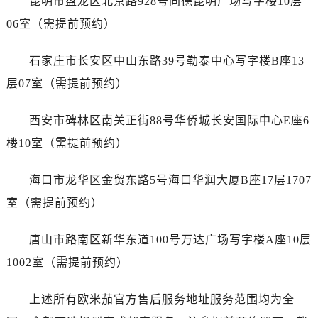
昆明市盘龙区北京路928号同德昆明广场写字楼10层
广东省广州市越秀区环市东路371-375号世界贸易中心大厦南塔15层1507室售后服务中心（需提前预约）
06室（需提前预约）
广东省河源市源城区越王大道售后服务中心（需提前预约）
广东省惠州市惠城区江北文昌一路7号华贸大厦1座30层3005室售后服务中心（需提前预约）
石家庄市长安区中山东路39号勒泰中心写字楼B座13
广东省江门市蓬江区广场西路售后服务中心（需提前预约）
层07室（需提前预约）
广东省揭阳市榕城进贤门步行街售后服务中心（需提前预约）
广东省茂名市电白区水东街道迎宾大道售后服务中心（需提前预约）
西安市碑林区南关正街88号华侨城长安国际中心E座6
广东省梅州市梅江区金燕大道售后服务中心（需提前预约）
楼10室（需提前预约）
广东省清远市清城区湖西路售后服务中心（需提前预约）
广东省汕头市龙湖区长平路售后服务中心（需提前预约）
海口市龙华区金贸东路5号海口华润大厦B座17层1707
广东省汕尾市城区香洲街道园林社区翠园街售后服务中心（需提前预约）
室（需提前预约）
广东省韶关市武江区芙蓉新区与老城中心交汇处售后服务中心（需提前预约）
广东省深圳市罗湖区深南东路5001号华润大厦17层1701室售后服务中心（需提前预约）
唐山市路南区新华东道100号万达广场写字楼A座10层
广东省阳江市江城区东风一路售后服务中心（需提前预约）
1002室（需提前预约）
广东省云浮市云城区金山路售后服务中心（需提前预约）
广东省湛江市赤坎区观海北路售后服务中心（需提前预约）
上述所有欧米茄官方售后服务地址服务范围均为全
广东省肇庆市端州区信安大道与砚都大道交汇处售后服务中心（需提前预约）