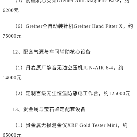
（5）防磁机芯支架Greiner Anti-Magnetic Base，约
江苏省无锡市梁溪区人民中路139号恒隆广场写字楼1座11层1104室售后服务中心（需提前预约）
6200元
江苏省南通市崇川区工农路57号圆融广场写字楼16层1603室售后服务中心（需提前预约）
江苏省苏州市苏州工业园区 星港街199号苏州中心办公楼C座22层08室售后服务中心（需提前预约）
（6）Greiner全自动装针机Greiner Hand Fitter X，约
湖北省武汉市江汉区解放大道686号世界贸易大厦38层09室售后服务中心（需提前预约）
75000元
广西省南宁市青秀区金湖路59号地王大厦12楼1224室售后服务中心（需提前预约）
安徽省合肥市蜀山区潜山路111号万象城华润大厦B座12楼03室售后服务中心（需提前预约）
12、配套气源与车间辅助核心设备
福建省泉州市丰泽区宝洲路729号浦西万达中心写字楼A座7楼709室售后服务中心（需提前预约）
山东省青岛市南区山东路6号华润大厦B座22层04室售后服务中心（需提前预约）
（1）丹麦原厂静音无油空压机JUN-AIR 6-4，约
山东省烟台市芝罘区胜利路139号万达金融中心A座907室售后服务中心（需提前预约）
14000元
吉林省长春市朝阳区西安大路727号中银大厦A座(旺进大厦)18层09室售后服务中心（需提前预约）
贵州省贵阳市南明区都司高架桥路33号亨特国际金融中心14楼14D售后服务中心（需提前预约）
（2）定制百级无尘恒温防静电工作台，约125000元
云南省昆明市盘龙区北京路928号同德昆明广场写字楼10层06室售后服务中心（需提前预约）
河北省石家庄市长安区中山东路39号勒泰中心写字楼B座13层07室售后服务中心（需提前预约）
13、贵金属与宝石鉴定配套设备
陕西省西安市碑林区南关正街88号华侨城长安国际中心E座6楼10室售后服务中心（需提前预约）
海南省海口市龙华区金贸东路5号海口华润大厦B座17层1707室售后服务中心（需提前预约）
（1）贵金属无损测金仪XRF Gold Tester Mini，约
河北省唐山市路南区新华东道100号万达广场写字楼A座10层1002室售后服务中心（需提前预约）
65000元