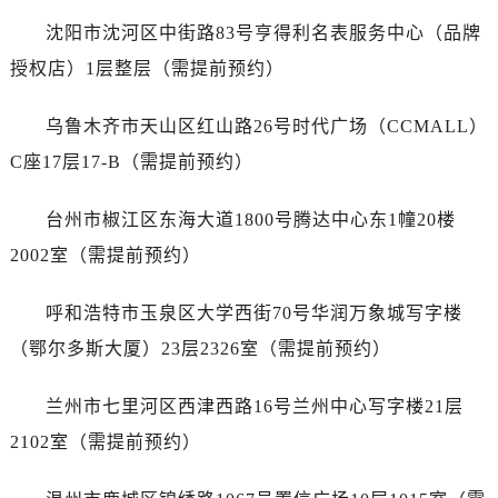
安徽省铜陵市铜官区石城大道售后服务中心（需提前预约）
沈阳市沈河区中街路83号亨得利名表服务中心（品牌
安徽省芜湖市镜湖区中山路步行街售后服务中心（需提前预约）
授权店）1层整层（需提前预约）
安徽省宣城市宣州区叠嶂西路售后服务中心（需提前预约）
福建省龙岩市新罗区九一南路售后服务中心（需提前预约）
乌鲁木齐市天山区红山路26号时代广场（CCMALL）
福建省南平市建阳区人民西路售后服务中心（需提前预约）
C座17层17-B（需提前预约）
福建省宁德市蕉城区天湖东路售后服务中心（需提前预约）
福建省莆田市城厢区霞林街道荔华东大道售后服务中心（需提前预约）
台州市椒江区东海大道1800号腾达中心东1幢20楼
福建省三明市三元区东乾二路售后服务中心（需提前预约）
2002室（需提前预约）
福建省漳州市龙文区步港路售后服务中心（需提前预约）
江苏省常州市新北区龙锦路1590号现代传媒中心5号楼10层1008室售后服务中心（需提前预约）
呼和浩特市玉泉区大学西街70号华润万象城写字楼
江苏省淮安市清江浦区淮海北路售后服务中心（需提前预约）
（鄂尔多斯大厦）23层2326室（需提前预约）
江苏省连云港市海州区通灌北路售后服务中心（需提前预约）
江苏省南京市秦淮区中山南路1号南京中心22层22-C1-C3室售后服务中心（需提前预约）
兰州市七里河区西津西路16号兰州中心写字楼21层
江苏省宿迁市宿城区西湖路售后服务中心（需提前预约）
2102室（需提前预约）
江苏省泰州市海陵区永定东路399号置地商务中心东塔（华润万象城）17层1706室售后服务中心（需提前预约）
江苏省徐州市鼓楼区淮海东路29号苏宁广场IFC国际金融中心35层3508室售后服务中心（需提前预约）