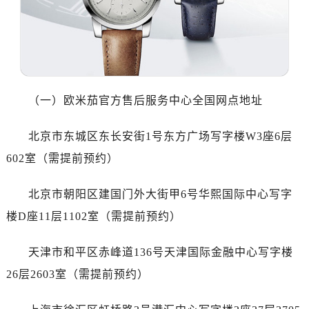
哈尔滨市道里区友谊西路600号富力中心T2座写字楼29层03室（需提前预约）
大连市中山区人民路15号国际金融大厦7层G室（需提前预约）
佛山市禅城区季华五路57号万科金融中心C座12层1205室（需提前预约）
东莞市东城街道鸿福东路1号民盈国贸中心T1写字楼9层907室（需提前预约）
无锡市梁溪区人民中路139号恒隆广场写字楼1座11层1104室（需提前预约）
（一）欧米茄官方售后服务中心全国网点地址
南通市崇川区工农路57号圆融广场写字楼16层1603室（需提前预约）
苏州市苏州工业园区星港街199号苏州中心办公楼C座22层08室（需提前预约）
北京市东城区东长安街1号东方广场写字楼W3座6层
武汉市江汉区解放大道686号世界贸易大厦38层09室（需提前预约）
602室（需提前预约）
南宁市青秀区金湖路59号地王大厦12楼1224室（需提前预约）
合肥市蜀山区潜山路111号万象城华润大厦B座12楼03室（需提前预约）
北京市朝阳区建国门外大街甲6号华熙国际中心写字
泉州市丰泽区宝洲路729号浦西万达中心写字楼A座7楼709室（需提前预约）
楼D座11层1102室（需提前预约）
青岛市南区山东路6号华润大厦B座22层04室（需提前预约）
烟台市芝罘区胜利路139号万达金融中心A座907室（需提前预约）
天津市和平区赤峰道136号天津国际金融中心写字楼
长春市朝阳区西安大路727号中银大厦A座(旺进大厦)18层09室（需提前预约）
26层2603室（需提前预约）
贵阳市南明区都司高架桥路33号亨特国际金融中心14楼14D（需提前预约）
昆明市盘龙区北京路928号同德昆明广场写字楼10层06室（需提前预约）