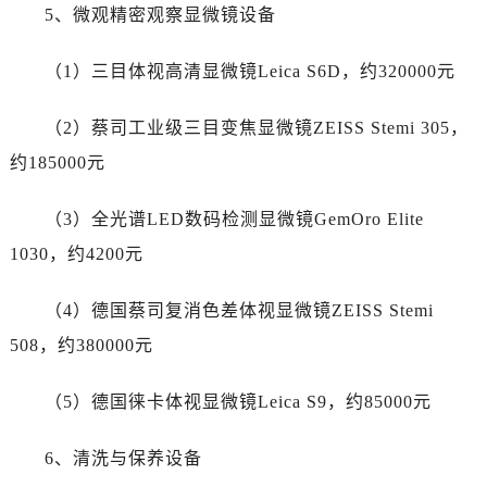
新疆维吾尔自治区阜康市博峰路售后服务中心（需提前预约）
5、微观精密观察显微镜设备
新疆维吾尔自治区哈密市伊州区建国北路售后服务中心（需提前预约）
新疆维吾尔自治区和田市和田市北京西路售后服务中心（需提前预约）
（1）三目体视高清显微镜Leica S6D，约320000元
新疆维吾尔自治区胡杨河市胡杨河市胡杨路售后服务中心（需提前预约）
（2）蔡司工业级三目变焦显微镜ZEISS Stemi 305，
新疆维吾尔自治区霍尔果斯市亚欧北路售后服务中心（需提前预约）
新疆维吾尔自治区喀什市解放北路售后服务中心（需提前预约）
约185000元
新疆维吾尔自治区可克达拉市幸福路售后服务中心（需提前预约）
（3）全光谱LED数码检测显微镜GemOro Elite
新疆维吾尔自治区克拉玛依市克拉玛依区友谊路售后服务中心（需提前预约）
新疆维吾尔自治区库车市库车市文化东路售后服务中心（需提前预约）
1030，约4200元
新疆维吾尔自治区库尔勒市库尔勒市人民东路售后服务中心（需提前预约）
（4）德国蔡司复消色差体视显微镜ZEISS Stemi
新疆维吾尔自治区奎屯市团结西街售后服务中心（需提前预约）
新疆维吾尔自治区昆玉市昆泉街售后服务中心（需提前预约）
508，约380000元
新疆维吾尔自治区沙湾市三道河子镇世纪大道南路售后服务中心（需提前预约）
（5）德国徕卡体视显微镜Leica S9，约85000元
新疆维吾尔自治区石河子市北二路售后服务中心（需提前预约）
新疆维吾尔自治区双河市光明路售后服务中心（需提前预约）
6、清洗与保养设备
新疆维吾尔自治区塔城市塔城地区闻琴路售后服务中心（需提前预约）