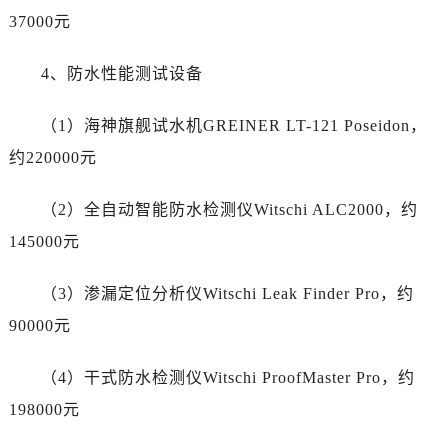
陕西省汉中市汉台区北大街售后服务中心（需提前预约）
37000元
陕西省商洛市商州区州城街售后服务中心（需提前预约）
陕西省铜川市王益区红旗街售后服务中心（需提前预约）
4、防水性能测试设备
陕西省渭南市临渭区东风大街售后服务中心（需提前预约）
陕西省咸阳市秦都区沣西新城统一西路与白马河路交汇处售后服务中心（需提前预约）
（1）海神旗舰试水机GREINER LT-121 Poseidon，
陕西省延安市宝塔区中心街售后服务中心（需提前预约）
约220000元
陕西省榆林市榆阳区长兴路售后服务中心（需提前预约）
新疆维吾尔自治区阿克苏市东大街售后服务中心（需提前预约）
（2）全自动智能防水检测仪Witschi ALC2000，约
新疆维吾尔自治区阿拉尔市胜利大道售后服务中心（需提前预约）
145000元
新疆维吾尔自治区阿拉山口市友好路售后服务中心（需提前预约）
新疆维吾尔自治区阿勒泰市解放路售后服务中心（需提前预约）
（3）渗漏定位分析仪Witschi Leak Finder Pro，约
新疆维吾尔自治区阿图什市光明路售后服务中心（需提前预约）
90000元
新疆维吾尔自治区白杨市军垦路售后服务中心（需提前预约）
新疆维吾尔自治区北屯市团结路售后服务中心（需提前预约）
（4）干式防水检测仪Witschi ProofMaster Pro，约
新疆维吾尔自治区博乐市博乐市北京路售后服务中心（需提前预约）
198000元
新疆维吾尔自治区昌吉市延安北路售后服务中心（需提前预约）