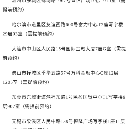
温州市鹿城区锦绣路1067号置信广场10层1015室（需
江苏省盐城市盐都区世纪大道5号盐城金融城写字楼1号楼16层1604室售后服务中心（需提前预约）
提前预约）
江苏省扬州市邗江区国展路29号星耀天地写字楼1号楼18层1803室售后服务中心（需提前预约）
江苏省镇江市京口区中山东路售后服务中心（需提前预约）
哈尔滨市道里区友谊西路600号富力中心T2座写字楼
江西省抚州市临川区赣东大道售后服务中心（需提前预约）
29层03室（需提前预约）
江西省赣州市章贡区文清路售后服务中心（需提前预约）
江西省吉安市吉州区井冈山大道售后服务中心（需提前预约）
大连市中山区人民路15号国际金融大厦7层G室（需提
江西省景德镇市珠山区珠山中路售后服务中心（需提前预约）
前预约）
江西省九江市浔阳区浔阳路售后服务中心（需提前预约）
江西省南昌市红谷滩新区红谷中大道998号绿地双子塔（中央广场）A1座办公楼14层1407室售后服务中心（需提前预约）
佛山市禅城区季华五路57号万科金融中心C座12层
江西省萍乡市安源区萍安北大道与康庄路交叉口售后服务中心（需提前预约）
1205室（需提前预约）
江西省上饶市信州区滨江西路售后服务中心（需提前预约）
江西省新余市渝水区北湖西路售后服务中心（需提前预约）
东莞市东城街道鸿福东路1号民盈国贸中心T1写字楼9
江西省宜春市袁州区中山中路售后服务中心（需提前预约）
层907室（需提前预约）
江西省鹰潭市月湖区胜利东路售后服务中心（需提前预约）
山东省德州市德城区东风中路售后服务中心（需提前预约）
无锡市梁溪区人民中路139号恒隆广场写字楼1座11层
山东省东营市东营区济南路售后服务中心（需提前预约）