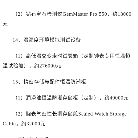
台州市椒江区东海大道1800号腾达中心东1幢20楼2002室售后服务中心（需提前预约）
呼和浩特市玉泉区大学西街70号华润万象城写字楼（鄂尔多斯大厦）23层2326室售后服务中心（需提前预约）
（2）钻石宝石检测仪GemMaster Pro 550，约18000
兰州市七里河区西津西路16号兰州中心写字楼21层2102室售后服务中心（需提前预约）
元
重庆市解放碑渝中区民权路28号英利国际金融中心写字楼20层01室售后服务中心（需提前预约）
节假日正常营业！
14、温湿度环境模拟测试设备
（1）高低温交变走时试验箱（定制钟表专用恒温恒
湿试验舱），约276000元
15、精密存储与配件恒温防潮柜
（1）润滑油恒温防潮存储柜（定制），约49000元
（2）腕表气密性长期存储舱Sealed Watch Storage
Cabin，约32000元