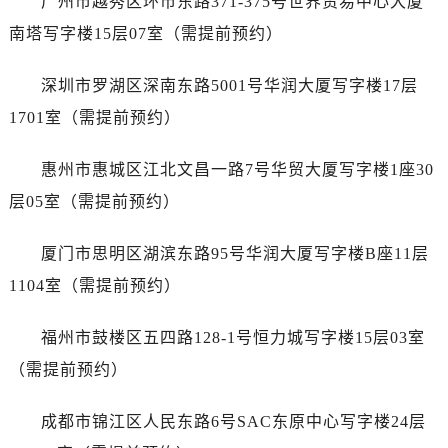
广州市越秀区环市东路371-375号世界贸易中心大厦
内蒙古自治区赤峰市红山区哈达街售后服务中心（需提前预约）
南塔写字楼15层07室（需提前预约）
内蒙古自治区鄂尔多斯市东胜区伊金霍洛街售后服务中心（需提前预约）
内蒙古自治区呼伦贝尔市海拉尔区中央街售后服务中心（需提前预约）
深圳市罗湖区深南东路5001号华润大厦写字楼17层
内蒙古自治区通辽市科尔沁区明仁大街售后服务中心（需提前预约）
1701室（需提前预约）
内蒙古自治区乌海市海勃湾区人民南路售后服务中心（需提前预约）
内蒙古自治区乌兰察布市集宁区恩和大街售后服务中心（需提前预约）
惠州市惠城区江北文昌一路7号华贸大厦写字楼1座30
内蒙古自治区锡林郭勒盟市锡林浩特市光明街与额尔敦路交叉口售后服务中心（需提前预约）
层05室（需提前预约）
内蒙古自治区兴安盟市乌兰浩特市兴安大街售后服务中心（需提前预约）
山西省大同市平城区迎宾街售后服务中心（需提前预约）
厦门市思明区湖滨东路95号华润大厦写字楼B座11层
山西省晋城市城区黄华街售后服务中心（需提前预约）
1104室（需提前预约）
山西省晋中市榆次区顺城街售后服务中心（需提前预约）
山西省临汾市尧都区解放路售后服务中心（需提前预约）
福州市鼓楼区五四路128-1号恒力城写字楼15层03室
山西省吕梁市离石区永宁中路与建设街交叉口售后服务中心（需提前预约）
（需提前预约）
山西省朔州市朔城区怡西路与鄯阳西街交汇处售后服务中心（需提前预约）
山西省忻州市忻府区和平东街与七一南路交叉口售后服务中心（需提前预约）
成都市锦江区人民东路6号SAC东原中心写字楼24层
山西省阳泉市郊区平阳东街与新城大道交叉口售后服务中心（需提前预约）