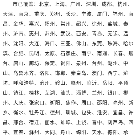
海南省三沙市西沙区西沙群岛永兴岛北京路售后服务中心（需提前预约）
市已覆盖：北京、上海、广州、深圳、成都、杭州、
海南省三亚市吉阳区迎宾路售后服务中心（需提前预约）
天津、南京、重庆、郑州、长沙、宁波、厦门、福州、南
海南省万宁市万城镇解放路售后服务中心（需提前预约）
昌、金华、嘉兴、扬州、常州、绍兴、徐州、盐城、泰
海南省文昌市文城镇教育东路售后服务中心（需提前预约）
州、济南、惠州、苏州、武汉、西安、青岛、无锡、温
海南省五指山市通什镇三月三大道售后服务中心（需提前预约）
州、沈阳、大连、海口、三亚、佛山、东莞、珠海、哈尔
香港特别行政区尖沙咀区油尖旺区广东道售后服务中心（需提前预约）
滨、合肥、昆明、太原、石家庄、南宁、南通、长春、烟
香港特别行政区金钟区中西区金钟道售后服务中心（需提前预约）
香港特别行政区九龙区油尖旺区弥敦道售后服务中心（需提前预约）
台、唐山、廊坊、保定、贵阳、泉州、台州、湖州、中
香港特别行政区铜锣湾区湾仔区轩尼诗道售后服务中心（需提前预约）
山、乌鲁木齐、洛阳、邯郸、秦皇岛、澳门、西宁、潍
河南省安阳市文峰区解放大道售后服务中心（需提前预约）
坊、呼和浩特、沧州、鞍山、赣州、临沂、岳阳、平顶
河南省鹤壁市淇滨区九州路售后服务中心（需提前预约）
山、镇江、桂林、芜湖、汕头、淄博、兰州、银川、郴
河南省济源市沁园街道济水大道售后服务中心（需提前预约）
州、大庆、张家口、衡阳、焦作、周口、邵阳、亳州、新
河南省焦作市解放区解放路售后服务中心（需提前预约）
乡、衡水、牡丹江、德州、聊城、包头、淮安、宜昌、许
河南省开封市鼓楼区中山路售后服务中心（需提前预约）
昌、邢台、宿迁、丽水、蚌埠、上饶、晋中、葫芦岛、四
河南省洛阳市西工区中州中路与解放路交叉口售后服务中心（需提前预约）
河南省漯河市源汇区交通路售后服务中心（需提前预约）
平、宜春、滁州、大同、舟山、绵阳、天水、德阳、承