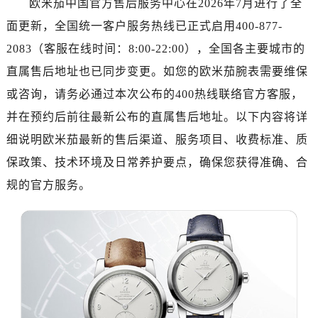
欧米茄中国官方售后服务中心在2026年7月进行了全
济南市历下区经十路11111号华润中心写字楼（万象城）15层1508室（需提前预约）
面更新，全国统一客户服务热线已正式启用400-877-
广州市天河区天河路230号万菱汇国际中心写字楼A塔7层704室（需提前预约）
广州市越秀区环市东路371-375号世界贸易中心大厦南塔写字楼15层07室（需提前预约）
2083（客服在线时间：8:00-22:00），全国各主要城市的
深圳市罗湖区深南东路5001号华润大厦写字楼17层1701室（需提前预约）
直属售后地址也已同步变更。如您的欧米茄腕表需要维保
惠州市惠城区江北文昌一路7号华贸大厦写字楼1座30层05室（需提前预约）
或咨询，请务必通过本次公布的400热线联络官方客服，
厦门市思明区湖滨东路95号华润大厦写字楼B座11层1104室（需提前预约）
并在预约后前往最新公布的直属售后地址。以下内容将详
福州市鼓楼区五四路128-1号恒力城写字楼15层03室（需提前预约）
细说明欧米茄最新的售后渠道、服务项目、收费标准、质
成都市锦江区人民东路6号SAC东原中心写字楼24层2406B室（需提前预约）
保政策、技术环境及日常养护要点，确保您获得准确、合
重庆市江北区观音桥步行街2号融恒时代广场写字楼9层902室（需提前预约）
规的官方服务。
长沙市芙蓉区定王台街道建湘路393号世茂环球金融中心写字楼（芙蓉广场）10层13室（需提前预约）
郑州市二七区铭功路10号华润大厦写字楼29层2905室（需提前预约）
太原市迎泽区解放路15号亨得利名表服务中心（品牌授权店）3层整层（需提前预约）
沈阳市沈河区中街路137号亨得利名表服务中心（品牌授权店）1层整层（需提前预约）
沈阳市沈河区中街路83号亨得利名表服务中心（品牌授权店）1层整层（需提前预约）
乌鲁木齐市天山区红山路26号时代广场（CCMALL）C座17层17-B（需提前预约）
温州市鹿城区锦绣路1067号置信广场10层1015室（需提前预约）