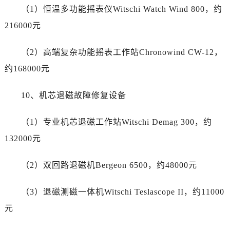
四川省宜宾市翠屏区长翠路售后服务中心（需提前预约）
（1）恒温多功能摇表仪Witschi Watch Wind 800，约
四川省资阳市雁江区滨江大道一段与和平南路售后服务中心（需提前预约）
216000元
四川省自贡市自流井区华商北路售后服务中心（需提前预约）
西藏自治区阿里地区噶尔县北京西路售后服务中心（需提前预约）
（2）高端复杂功能摇表工作站Chronowind CW-12，
西藏自治区昌都市卡若区昌都西路售后服务中心（需提前预约）
约168000元
西藏自治区拉萨市城关区北京中路售后服务中心（需提前预约）
西藏自治区林芝市巴宜区广东路售后服务中心（需提前预约）
10、机芯退磁故障修复设备
西藏自治区那曲市色尼区浙江西路售后服务中心（需提前预约）
西藏自治区日喀则市桑珠孜区上海中路售后服务中心（需提前预约）
（1）专业机芯退磁工作站Witschi Demag 300，约
西藏自治区山南市乃东区湖北大道售后服务中心（需提前预约）
132000元
云南省保山市隆阳区正阳路售后服务中心（需提前预约）
云南省楚雄彝族自治州楚雄市鹿城南路售后服务中心（需提前预约）
（2）双回路退磁机Bergeon 6500，约48000元
云南省大理白族自治州大理市建设路售后服务中心（需提前预约）
云南省德宏傣族景颇族自治州芒市团结大街售后服务中心（需提前预约）
（3）退磁测磁一体机Witschi Teslascope II，约11000
云南省迪庆藏族自治州香格里拉市长征大道售后服务中心（需提前预约）
元
云南省红河哈尼族彝族自治州蒙自市天马路售后服务中心（需提前预约）