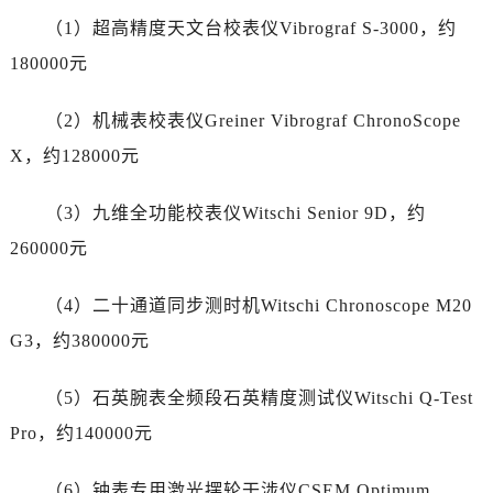
湖南省张家界市永定区解放路售后服务中心（需提前预约）
（1）超高精度天文台校表仪Vibrograf S-3000，约
湖南省长沙市芙蓉区建湘路393号世茂环球金融中心写字楼10层1013室售后服务中心（需提前预约）
180000元
湖南省株洲市芦淞区建设南路售后服务中心（需提前预约）
甘肃省白银市白银区北京路售后服务中心（需提前预约）
（2）机械表校表仪Greiner Vibrograf ChronoScope
甘肃省定西市安定区解放路售后服务中心（需提前预约）
X，约128000元
甘肃省敦煌市沙州镇阳关中路售后服务中心（需提前预约）
甘肃省合作市人民街售后服务中心（需提前预约）
（3）九维全功能校表仪Witschi Senior 9D，约
甘肃省嘉峪关市雄关区新华中路售后服务中心（需提前预约）
260000元
甘肃省金昌市金川区北京路售后服务中心（需提前预约）
甘肃省酒泉市肃州区西大街售后服务中心（需提前预约）
（4）二十通道同步测时机Witschi Chronoscope M20
甘肃省临夏市城南街道团结路售后服务中心（需提前预约）
G3，约380000元
甘肃省陇南市武都区人民路售后服务中心（需提前预约）
甘肃省平凉市崆峒区西大街售后服务中心（需提前预约）
（5）石英腕表全频段石英精度测试仪Witschi Q-Test
甘肃省庆阳市西峰区南大街售后服务中心（需提前预约）
Pro，约140000元
甘肃省天水市秦州区民主路售后服务中心（需提前预约）
甘肃省武威市凉州区迎宾路售后服务中心（需提前预约）
（6）钟表专用激光摆轮干涉仪CSEM Optimum