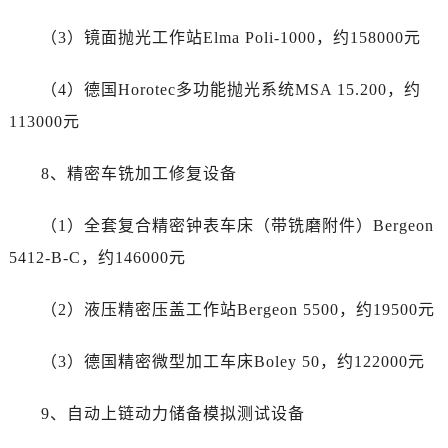
四川省成都市锦江区人民东路6号SAC东原中心24层2406B室售后服务中心（需提前预约）
四川省达州市通川区中心广场、老车坝售后服务中心（需提前预约）
（3）镜面抛光工作站Elma Poli-1000，约158000元
四川省德阳市旌阳区长江西路、南街售后服务中心（需提前预约）
（4）德国Horotec多功能抛光系统MSA 15.200，约
四川省甘孜州市康定市情歌广场、箭炉街售后服务中心（需提前预约）
四川省广安市广安区建安南路售后服务中心（需提前预约）
113000元
四川省广元市利州区老城南北街、东大街售后服务中心（需提前预约）
8、精密车铣加工修复设备
四川省乐山市市中区嘉定中路售后服务中心（需提前预约）
四川省凉山州市西昌市大巷口下街售后服务中心（需提前预约）
（1）全套复合精密钟表车床（带铣磨附件）Bergeon
四川省泸州市江阳区治平路售后服务中心（需提前预约）
5412-B-C，约146000元
四川省眉山市东坡区三苏路售后服务中心（需提前预约）
四川省绵阳市涪城区翠花街售后服务中心（需提前预约）
（2）液压精密压盖工作站Bergeon 5500，约19500元
四川省南充市高坪区江东大道售后服务中心（需提前预约）
四川省内江市东兴区汉安大道售后服务中心（需提前预约）
（3）德国精密微型加工车床Boley 50，约122000元
四川省攀枝花市东区三线大道北段售后服务中心（需提前预约）
四川省遂宁市船山区香林南路售后服务中心（需提前预约）
9、自动上链动力储备模拟测试设备
四川省雅安市雨城区熊猫大道售后服务中心（需提前预约）