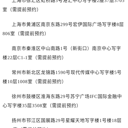
上海市徐汇区虹桥路3号港汇中心写字楼2座37层3705
石家庄市长安区中山东路39号勒泰中心写字楼B座13层07室（需提前预约）
室（需提前预约）
西安市碑林区南关正街88号华侨城长安国际中心E座6楼10室（需提前预约）
海口市龙华区金贸东路5号海口华润大厦B座17层1707室（需提前预约）
上海市黄浦区南京东路299号宏伊国际广场写字楼8层
唐山市路南区新华东道100号万达广场写字楼A座10层1002室（需提前预约）
806室（需提前预约）
台州市椒江区东海大道1800号腾达中心东1幢20楼2002室（需提前预约）
内蒙古自治区呼和浩特市玉泉区大学西街70号华润万象城写字楼（鄂尔多斯大厦）23层2326室（需提前预约）
南京市秦淮区中山南路1号（新街口）南京中心写字
甘肃省兰州市七里河区西津西路16号兰州中心写字楼21层2102室（需提前预约）
楼22层C1-1室（需提前预约）
重庆市解放碑渝中区民权路28号英利国际金融中心写字楼20层01室（需提前预约）
黑龙江省大庆市萨尔图区会战大街售后服务中心（需提前预约）
常州市新北区龙锦路1590号现代传媒中心写字楼5号
黑龙江省鹤岗市向阳区红军路售后服务中心（需提前预约）
楼10层1008室（需提前预约）
黑龙江省黑河市爱辉区中央街售后服务中心（需提前预约）
黑龙江省鸡西市鸡冠区红军路售后服务中心（需提前预约）
徐州市鼓楼区淮海东路29号苏宁广场IFC国际金融中
黑龙江省佳木斯市向阳区长安路售后服务中心（需提前预约）
心写字楼35层3508室（需提前预约）
黑龙江省牡丹江市东安区太平路售后服务中心（需提前预约）
黑龙江省七台河市桃山区大同街售后服务中心（需提前预约）
扬州市邗江区国展路29号星耀天地写字楼1号楼18层
黑龙江省齐齐哈尔市龙沙区龙华路售后服务中心（需提前预约）