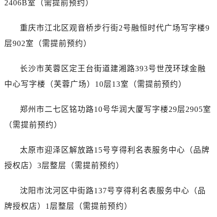
2406B室（需提前预约）
山西省运城市盐湖区河东街售后服务中心（需提前预约）
山西省长治市潞州区英雄中路售后服务中心（需提前预约）
重庆市江北区观音桥步行街2号融恒时代广场写字楼9
山西省太原市迎泽区迎泽街道解放路15号亨得利名表维修授权店3楼售后服务中心（需提前预约）
层902室（需提前预约）
天津市和平区赤峰道136号天津国际金融中心26层2603室售后服务中心（需提前预约）
安徽省安庆市迎江区人民路售后服务中心（需提前预约）
长沙市芙蓉区定王台街道建湘路393号世茂环球金融
安徽省蚌埠市蚌山区淮河路售后服务中心（需提前预约）
中心写字楼（芙蓉广场）10层13室（需提前预约）
安徽省亳州市谯城区魏武大道售后服务中心（需提前预约）
安徽省池州市贵池区长江路售后服务中心（需提前预约）
郑州市二七区铭功路10号华润大厦写字楼29层2905室
安徽省滁州市琅琊区南谯北路售后服务中心（需提前预约）
（需提前预约）
安徽省阜阳市颍州区颍州北路售后服务中心（需提前预约）
安徽省淮北市相山区淮海路售后服务中心（需提前预约）
太原市迎泽区解放路15号亨得利名表服务中心（品牌
安徽省淮南市田家庵区国庆中路售后服务中心（需提前预约）
授权店）3层整层（需提前预约）
安徽省黄山市屯溪区黄山西路售后服务中心（需提前预约）
安徽省六安市金安区解放中路售后服务中心（需提前预约）
沈阳市沈河区中街路137号亨得利名表服务中心（品
安徽省马鞍山市雨山区湖南西路售后服务中心（需提前预约）
牌授权店）1层整层（需提前预约）
安徽省宿州市埇桥区人民中路售后服务中心（需提前预约）