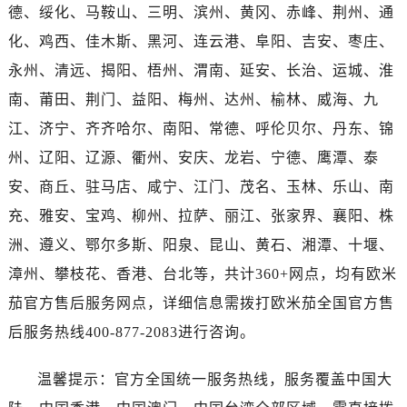
河南省南阳市宛城区范蠡东路与南都路交叉口售后服务中心（需提前预约）
德、绥化、马鞍山、三明、滨州、黄冈、赤峰、荆州、通
河南省平顶山市卫东区建设路售后服务中心（需提前预约）
化、鸡西、佳木斯、黑河、连云港、阜阳、吉安、枣庄、
河南省濮阳市大华龙区开州路绿城路交叉口售后服务中心（需提前预约）
永州、清远、揭阳、梧州、渭南、延安、长治、运城、淮
河南省三门峡市湖滨区和平路售后服务中心（需提前预约）
南、莆田、荆门、益阳、梅州、达州、榆林、威海、九
河南省商丘市梁园区神火大道售后服务中心（需提前预约）
江、济宁、齐齐哈尔、南阳、常德、呼伦贝尔、丹东、锦
河南省新乡市红旗区人民路售后服务中心（需提前预约）
州、辽阳、辽源、衢州、安庆、龙岩、宁德、鹰潭、泰
河南省信阳市浉河区东方红大道售后服务中心（需提前预约）
河南省许昌市魏都区建安大道与八龙路交叉口售后服务中心（需提前预约）
安、商丘、驻马店、咸宁、江门、茂名、玉林、乐山、南
河南省郑州市二七区民主路10号华润大厦29层2905室售后服务中心（需提前预约）
充、雅安、宝鸡、柳州、拉萨、丽江、张家界、襄阳、株
河南省周口市川汇区七一路售后服务中心（需提前预约）
洲、遵义、鄂尔多斯、阳泉、昆山、黄石、湘潭、十堰、
河南省驻马店市驿城区乐山大道与置地大道交叉口售后服务中心（需提前预约）
漳州、攀枝花、香港、台北等，共计360+网点，均有欧米
湖北省鄂州市鄂城区文星大道售后服务中心（需提前预约）
茄官方售后服务网点，详细信息需拨打欧米茄全国官方售
湖北省黄冈市黄州区赤壁大道售后服务中心（需提前预约）
后服务热线400-877-2083进行咨询。
湖北省黄石市黄石港区武汉路售后服务中心（需提前预约）
湖北省荆门市东宝中天街步行街售后服务中心（需提前预约）
温馨提示：官方全国统一服务热线，服务覆盖中国大
湖北省荆州市荆州区荆中路售后服务中心（需提前预约）