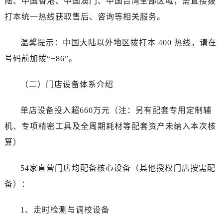
陆、中国香港、中国澳门、中国台湾全部区域，需直接拨
湖北省十堰市茅箭区人民北路售后服务中心（需提前预约）
打本统一热线获取售后、咨询等相关服务。
湖北省随州市曾都区青年路售后服务中心（需提前预约）
湖北省咸宁市咸安区长安大道售后服务中心（需提前预约）
温馨提示：中国大陆以外地区拨打本 400 热线，请在
湖北省襄阳市樊城区长虹路与人民路交叉口售后服务中心（需提前预约）
号码前加拨“+86”。
湖北省孝感市孝南区复兴大道售后服务中心（需提前预约）
湖北省宜昌市西陵区夷陵大道与港窑路售后服务中心（需提前预约）
（二）门店设备体系介绍
湖南省常德市武陵区人民路售后服务中心（需提前预约）
湖南省郴州市北湖区国庆北路售后服务中心（需提前预约）
单店设备投入超660万元（注：另有配套专用定制辅
湖南省衡阳市雁峰区解放路售后服务中心（需提前预约）
机、专项精密工具及全周期耗材等配套资产未纳入本次核
湖南省怀化市鹤城区迎丰中路售后服务中心（需提前预约）
算）
湖南省娄底市娄星区长青街售后服务中心（需提前预约）
湖南省邵阳市双清区东风路售后服务中心（需提前预约）
54家直营门店均配备核心设备（其他授权门店按需配
湖南省湘潭市雨湖区莲城大道售后服务中心（需提前预约）
备）：
湖南省益阳市赫山区桃花仑路售后服务中心（需提前预约）
湖南省永州市冷水滩区永州大道与中兴路交叉口售后服务中心（需提前预约）
1、走时检测与调校设备
湖南省岳阳市岳阳楼区东茅岭路售后服务中心（需提前预约）