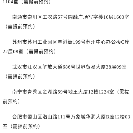
1104室（需提前预约）
山东省济南市历下区经十路11111号华润中心写字楼（万象城）15层1508室售后服务中心（需提前预约）
山东省济宁市任城区太白楼路售后服务中心（需提前预约）
南通市崇川区工农路57号圆融广场写字楼16层1603室
山东省莱芜市文化南路8号银座商城名表维修一楼名表维修售后服务中心（需提前预约）
（需提前预约）
山东省临沂市兰山区解放路售后服务中心（需提前预约）
山东省日照市东港区烟台路售后服务中心（需提前预约）
苏州市苏州工业园区星港街199号苏州中心办公楼C座
山东省泰安市泰山区财源街道泰山大街售后服务中心（需提前预约）
22层08室（需提前预约）
山东省威海市环翠区新威海路89号振华商厦一楼名表维修售后服务中心（需提前预约）
山东省潍坊市奎文区东风东街售后服务中心（需提前预约）
武汉市江汉区解放大道686号世界贸易大厦38层09室
山东省枣庄市滕州市北辛路与善国路交叉口售后服务中心（需提前预约）
（需提前预约）
山东省淄博市张店区金晶大道售后服务中心（需提前预约）
上海市黄浦区南京东路299号宏伊国际广场写字楼8层806室售后服务中心（需提前预约）
南宁市青秀区金湖路59号地王大厦12楼1224室（需提
上海市徐汇区虹桥路3号港汇中心2座37层3705室售后服务中心（需提前预约）
前预约）
浙江省杭州市上城区钱江路1366号华润大厦A座5层503-5室售后服务中心（需提前预约）
浙江省湖州市吴兴区劳动路售后服务中心（需提前预约）
合肥市蜀山区潜山路111号万象城华润大厦B座12楼03
浙江省嘉兴市南湖区广益路705号嘉兴世界贸易中心A座13层1304室售后服务中心（需提前预约）
室（需提前预约）
浙江省金华市金东区东市南街777号金华万达广场4号楼22楼2209室售后服务中心（需提前预约）