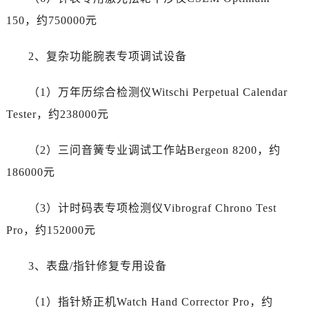
甘肃省张掖市甘州区民乐北路售后服务中心（需提前预约）
150，约750000元
宁夏回族自治区固原市原州区文化街售后服务中心（需提前预约）
宁夏回族自治区石嘴山市大武口区贺兰山路售后服务中心（需提前预约）
2、复杂功能腕表专项调试设备
宁夏回族自治区吴忠市利通区开元大道售后服务中心（需提前预约）
宁夏回族自治区银川市兴庆区新华东路97号新百中心C馆一层C1-18号商铺售后服务中心（需提前预约）
（1）万年历综合检测仪Witschi Perpetual Calendar
宁夏回族自治区中卫市沙坡头区鼓楼东街售后服务中心（需提前预约）
Tester，约238000元
青海省果洛藏族自治州玛沁县团结路售后服务中心（需提前预约）
青海省海北藏族自治州海晏县将军路售后服务中心（需提前预约）
（2）三问音簧专业调试工作站Bergeon 8200，约
青海省海东市乐都区滨河路售后服务中心（需提前预约）
186000元
青海省海南藏族自治州共和县青海湖大街售后服务中心（需提前预约）
青海省海西蒙古族藏族自治州德令哈市柴达木路售后服务中心（需提前预约）
（3）计时码表专项检测仪Vibrograf Chrono Test
青海省黄南藏族自治州同仁市德合隆路售后服务中心（需提前预约）
Pro，约152000元
青海省西宁市城西区海湖新区西关大道售后服务中心（需提前预约）
青海省玉树藏族自治州结古镇胜利路售后服务中心（需提前预约）
3、表盘/指针修复专用设备
陕西省安康市汉滨区金州路售后服务中心（需提前预约）
陕西省宝鸡市渭滨区经二路售后服务中心（需提前预约）
（1）指针矫正机Watch Hand Corrector Pro，约