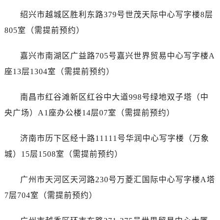
辽宁省抚顺市新抚区东一路售后服务中心（需提前预约）
绍兴市越城区胜利东路379号世茂天际中心写字楼8层
辽宁省阜新市海州区解放大街售后服务中心（需提前预约）
805室（需提前预约）
辽宁省葫芦岛市连山区中央路售后服务中心（需提前预约）
辽宁省锦州市古塔区中央大街售后服务中心（需提前预约）
嘉兴市南湖区广益路705号嘉兴世界贸易中心写字楼A
辽宁省辽阳市白塔区新运大街售后服务中心（需提前预约）
座13层1304室（需提前预约）
辽宁省盘锦市兴隆台区石油大街售后服务中心（需提前预约）
辽宁省铁岭市银州区南马路售后服务中心（需提前预约）
南昌市红谷滩新区红谷中大道998号绿地双子塔（中
辽宁省营口市站前区市府路与渤海大街交叉口售后服务中心（需提前预约）
央广场）A1座办公楼14层07室（需提前预约）
辽宁省沈阳市沈河区中街路137号亨得利名表维修授权店1楼售后服务中心（需提前预约）
辽宁省沈阳市沈河区中街路83号亨得利名表维修授权店1楼售后服务中心（需提前预约）
济南市历下区经十路11111号华润中心写字楼（万象
北京市朝阳区建国门外大街甲6号华熙国际中心D座11层1102室售后服务中心（需提前预约）
城）15层1508室（需提前预约）
北京市东城区东长安街1号王府井东方广场W3座6层602室售后服务中心（需提前预约）
河北省保定市竞秀区朝阳北大街北国先天下售后服务中心（需提前预约）
广州市天河区天河路230号万菱汇国际中心写字楼A塔
内蒙古自治区阿拉善盟市左旗土尔扈特大街售后服务中心（需提前预约）
7层704室（需提前预约）
内蒙古自治区巴彦淖尔市临河区新华街售后服务中心（需提前预约）
内蒙古自治区包头市青山区幸福路甲3号王府井百货名表维修售后服务中心（需提前预约）