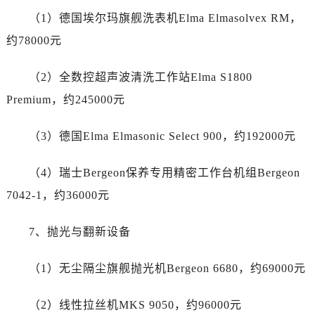
新疆维吾尔自治区铁门关市兴疆路售后服务中心（需提前预约）
（1）德国埃尔玛旗舰洗表机Elma Elmasolvex RM，
新疆维吾尔自治区图木舒克市图木舒克市中兴街售后服务中心（需提前预约）
约78000元
新疆维吾尔自治区吐鲁番市高昌区文化中路文化中路售后服务中心（需提前预约）
新疆维吾尔自治区乌苏市乌鲁木齐北路售后服务中心（需提前预约）
（2）全数控超声波清洗工作站Elma S1800
新疆维吾尔自治区五家渠市长征西街售后服务中心（需提前预约）
Premium，约245000元
新疆维吾尔自治区新星市东风路售后服务中心（需提前预约）
新疆维吾尔自治区伊宁市解放西路售后服务中心（需提前预约）
（3）德国Elma Elmasonic Select 900，约192000元
贵州省安顺市西秀区中华南路售后服务中心（需提前预约）
贵州省毕节市七星关区松山路售后服务中心（需提前预约）
（4）瑞士Bergeon保养专用精密工作台机组Bergeon
贵州省六盘水市钟山区钟山大道售后服务中心（需提前预约）
7042-1，约36000元
贵州省黔东南苗族侗族自治州凯里市北京西路售后服务中心（需提前预约）
贵州省黔西南布依族苗族自治州兴义市大道与桔香路交汇处售后服务中心（需提前预约）
7、抛光与翻新设备
贵州省铜仁市碧江区民主路售后服务中心（需提前预约）
贵州省遵义市红花岗区共青大道与嵩山路交叉口售后服务中心（需提前预约）
（1）无尘隔尘旗舰抛光机Bergeon 6680，约69000元
四川省阿坝州市马尔康市团结街售后服务中心（需提前预约）
四川省巴中市巴州区江北大道售后服务中心（需提前预约）
（2）线性拉丝机MKS 9050，约96000元