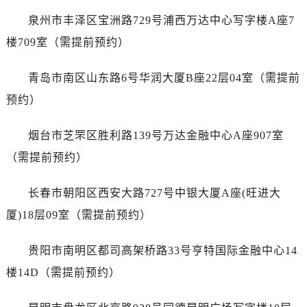
浙江省丽水市莲都区解放街售后服务中心（需提前预约）
泉州市丰泽区宝洲路729号浦西万达中心写字楼A座7
浙江省宁波市江北区大闸南路500号来福士广场办公楼20层2009室售后服务中心（需提前预约）
楼709室（需提前预约）
浙江省衢州市柯城区上街售后服务中心（需提前预约）
浙江省绍兴市越城区胜利东路379号世茂天际中心写字楼8层805室售后服务中心（需提前预约）
青岛市南区山东路6号华润大厦B座22层04室（需提前
浙江省舟山市定海区解放东路售后服务中心（需提前预约）
预约）
澳门特别行政区大堂区议事亭前地（新马路）售后服务中心（需提前预约）
澳门特别行政区风顺堂区南湾大马路售后服务中心（需提前预约）
烟台市芝罘区胜利路139号万达金融中心A座907室
澳门特别行政区花地玛堂区关闸广场售后服务中心（需提前预约）
（需提前预约）
澳门特别行政区花王堂区大三巴商圈售后服务中心（需提前预约）
澳门特别行政区嘉模堂区官也街售后服务中心（需提前预约）
长春市朝阳区西安大路727号中银大厦A座(旺进大
澳门省路氹城市金光大道售后服务中心（需提前预约）
厦)18层09室（需提前预约）
澳门特别行政区望德堂区塔石广场售后服务中心（需提前预约）
福建省福州市鼓楼区五四路128-1号恒力城写字楼15层03室售后服务中心（需提前预约）
贵阳市南明区都司高架桥路33号亨特国际金融中心14
福建省厦门市思明区湖滨东路95号万象城华润大厦B座11层1104室售后服务中心（需提前预约）
楼14D（需提前预约）
广东省潮州市潮安区新风路与潮汕路交汇处售后服务中心（需提前预约）
广东省广州市天河区天河路230号万菱汇国际中心A塔7层704室售后服务中心（需提前预约）