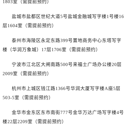
1803室（需提前预约）
黑龙江省双鸭山市尖山区新兴大街售后服务中心（需提前预约）
黑龙江省绥化市北林区新华街与康庄路交叉口售后服务中心（需提前预约）
盐城市盐都区世纪大道5号盐城金融城写字楼1号楼16
黑龙江省伊春市伊美区通河路售后服务中心（需提前预约）
层1604室（需提前预约）
吉林省白城市洮北区明仁南街售后服务中心（需提前预约）
吉林省白山市浑江区浑江大街售后服务中心（需提前预约）
泰州市海陵区永定东路399号置地商务中心东塔写字
吉林省吉林市船营区河南街售后服务中心（需提前预约）
楼（华润万象城）17层1706室（需提前预约）
吉林省辽源市龙山区人民大街售后服务中心（需提前预约）
吉林省梅河口市新华街道梅河大街售后服务中心（需提前预约）
宁波市江北区大闸南路500号来福士广场办公楼20层
吉林省四平市铁东区紫气大路与南九经街交汇处售后服务中心（需提前预约）
2009室（需提前预约）
吉林省松原市宁江区五环大街售后服务中心（需提前预约）
吉林省通化市东昌区环通乡江南大街售后服务中心（需提前预约）
杭州市上城区钱江路1366号华润大厦写字楼A座5层
吉林省延边市延吉市解放路售后服务中心（需提前预约）
503-5室（需提前预约）
辽宁省鞍山市铁东区站前街售后服务中心（需提前预约）
辽宁省本溪市平山区胜利路售后服务中心（需提前预约）
金华市金东区东市南街777号金华万达广场写字楼4号
辽宁省朝阳市双塔区新华路售后服务中心（需提前预约）
楼22层2209室（需提前预约）
辽宁省丹东市振兴区七经街售后服务中心（需提前预约）