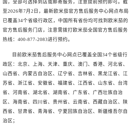
国，全部可选择到店或邮寄服务，注意提前预约即可。截
广西壮族自治区百色市右江区中山二路售后服务中心（需提前预约）
广西壮族自治区北海市海城区北京路售后服务中心（需提前预约）
至2026年7月2日，最新欧米茄官方售后服务中心网点布局
广西壮族自治区崇左市江州区石景林街道友谊大道与丽川路交汇处售后服务中心（需提前预约）
已覆盖34个省级行政区，中国所有省份均可找到欧米茄的
广西壮族自治区防城港市港口区金花茶大道售后服务中心（需提前预约）
官方售后服务门店，注意需拨打欧米茄全国官方售后服务
广西壮族自治区贵港市港北区港城街道布山大道与仙衣路交叉口售后服务中心（需提前预约）
热线：400-877-2083进行预约。
广西壮族自治区桂林市秀峰区红岭路售后服务中心（需提前预约）
广西壮族自治区河池市金城江区金城江街道朝阳路售后服务中心（需提前预约）
目前欧米茄售后服务中心网点已覆盖全国34个省级行
广西壮族自治区贺州市八步区城东街道灵峰南路售后服务中心（需提前预约）
政区：北京、上海、天津、重庆、澳门、香港、河北省、
广西壮族自治区来宾市兴宾区桂中大道售后服务中心（需提前预约）
山西省、内蒙古自治区、辽宁省、吉林省、黑龙江省、江
广西壮族自治区柳州市城中区中山中路售后服务中心（需提前预约）
苏省、浙江省、安徽省、福建省、江西省、山东省、台湾
广西壮族自治区钦州市钦南区金海湾东大街售后服务中心（需提前预约）
省、河南省、湖北省、湖南省、广东省、广西壮族自治
广西壮族自治区梧州市万秀区龙湖镇高旺路售后服务中心（需提前预约）
广西壮族自治区玉林市玉州区金玉路售后服务中心（需提前预约）
区、海南省、四川省、贵州省、云南省、西藏自治区、陕
海南省儋州市儋州市那大镇兰洋北路售后服务中心（需提前预约）
西省、甘肃省、青海省、宁夏回族自治区、新疆维吾尔自
海南省东方市八所镇解放西路售后服务中心（需提前预约）
治区；
海南省琼海市嘉积镇东风路售后服务中心（需提前预约）