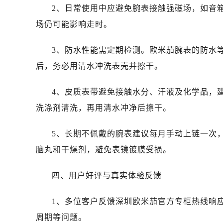
黑龙江省齐齐哈尔市龙沙区龙华路售
2、日常使用中应避免腕表接触强磁场，如音
黑龙江省双鸭山市尖山区新兴大街售
场仍可能影响走时。
黑龙江省绥化市北林区新华街与康庄
黑龙江省伊春市伊美区通河路售后服
3、防水性能需定期检测。欧米茄腕表的防水
吉林省白城市洮北区明仁南街售后服
后，务必用清水冲洗表壳并擦干。
吉林省白山市浑江区浑江大街售后服
吉林省吉林市船营区河南街售后服务
4、皮质表带避免接触水分、汗液及化学品，
吉林省辽源市龙山区人民大街售后服
洗涤剂清洗，再用清水冲净后擦干。
吉林省梅河口市新华街道梅河大街售
吉林省四平市铁东区紫气大路与南九
5、长期不佩戴的腕表建议每月手动上链一次
吉林省松原市宁江区五环大街售后服
脑丸和干燥剂，避免表镜镀膜受损。
吉林省通化市东昌区环通乡江南大街
吉林省延边市延吉市解放路售后服务
四、用户好评与真实体验反馈
辽宁省鞍山市铁东区站前街售后服务
辽宁省本溪市平山区胜利路售后服务
1、多位客户反馈深圳欧米茄官方专柜热线响
辽宁省朝阳市双塔区新华路售后服务
周期等问题。