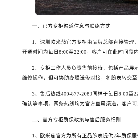
温州市鹿城区锦绣路1067号置信广场
哈尔滨市道里区友谊西路600号富力中
大连市中山区人民路15号国际金融大
一、官方专柜渠道信息与联络方式
佛山市禅城区季华五路57号万科金融中
东莞市东城街道鸿福东路1号民盈国贸
1、深圳欧米茄官方专柜由品牌总部直接管理，通
无锡市梁溪区人民中路139号恒隆广场
开通时间为每日8:00至22:00，客户可在此时
南通市崇川区工农路57号圆融广场写字
苏州市苏州工业园区星港街199号苏州
2、专柜工作人员负责售前接待，包括产品展
武汉市江汉区解放大道686号世界贸易
维修操作，但可协助办理送修对接，将腕表转交至
南宁市青秀区金湖路59号地王大厦12
合肥市蜀山区潜山路111号万象城华润
3、售后热线400-877-2083同样于每日8:
泉州市丰泽区宝洲路729号浦西万达中
确认等事项。两条热线均为官方直属渠道，客户可
青岛市南区山东路6号华润大厦B座2
烟台市芝罘区胜利路139号万达金融中
二、官方专柜质保政策与售后服务细则
长春市朝阳区西安大路727号中银大厦
贵阳市南明区都司高架桥路33号亨特
1、欧米茄官方为所有正品腕表提供2年质保