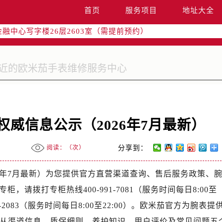
字楼W3座6层602室（需提前预约）
首页
服务项目
地址大全
国际中心写字楼D座11层1102室（需提前预约）
融中心写字楼26层2603室（需提前预约）
2座37层3705室（需提前预约）
际广场写字楼8层806室（需提前预约）
南京中心写字楼22层C1-1室（需提前预约）
中心写字楼5号楼10层1008室（需提前预约）
FC国际金融中心写字楼35层3508室（需提前预约）
楼1号楼18层1803室（需提前预约）
威信息公示（2026年7月最新）
字楼1号楼16层1604室（需提前预约）
务中心东塔写字楼（华润万象城）17层1706室（需提前预约）
阅读：（
次）
分享到：
场办公楼20层2009室（需提前预约）
写字楼A座5层503-5室（需提前预约）
6年7月最新）为您提供官方直营渠道查询、售后服务政策、
广场写字楼4号楼22层2209室（需提前预约）
请拨打专柜热线400-991-7081（服务时间每日8:00至
际中心写字楼8层805室（需提前预约）
-2083（服务时间每日8:00至22:00）。欧米茄官方为腕表提供
易中心写字楼A座13层1304室（需提前预约）
文从渠道信息、质保细则、养护知识、用户评价及常见问题五