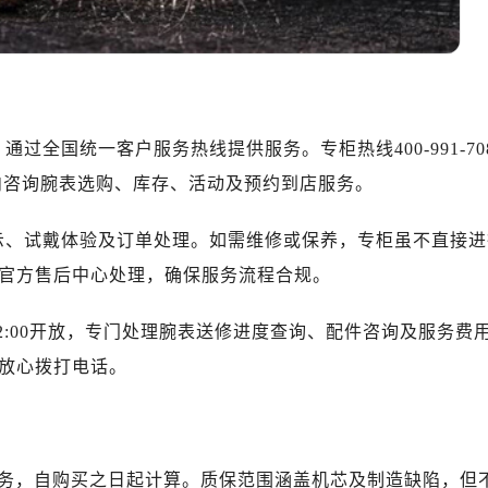
10层1015室（需提前预约）
心T2座写字楼29层03室（需提前预约）
厦7层G室（需提前预约）
心C座12层1205室（需提前预约）
中心T1写字楼9层907室（需提前预约）
过全国统一客户服务热线提供服务。专柜热线400-991-70
写字楼1座11层1104室（需提前预约）
间段内咨询腕表选购、库存、活动及预约到店服务。
楼16层1603室（需提前预约）
中心办公楼C座22层08室（需提前预约）
示、试戴体验及订单处理。如需维修或保养，专柜虽不直接进
大厦38层09室（需提前预约）
官方售后中心处理，确保服务流程合规。
楼1224室（需提前预约）
大厦B座12楼03室（需提前预约）
00至22:00开放，专门处理腕表送修进度查询、配件咨询及服务费
心写字楼A座7楼709室（需提前预约）
放心拨打电话。
2层04室（需提前预约）
心A座907室（需提前预约）
A座(旺进大厦)18层09室（需提前预约）
国际金融中心14楼14D（需提前预约）
服务，自购买之日起计算。质保范围涵盖机芯及制造缺陷，但