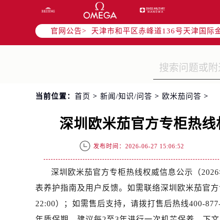
北京市东城区东长安街1号东方广场写
北京市朝阳区建国门外大街甲6号华熙
官网公告>
天津市和平区赤峰道136号天津国际金
上海市徐汇区虹桥路3号港汇中心写字楼
上海市黄浦区南京东路299号宏伊国
南京市秦淮区中山南路1号（新街口）
常州市新北区龙锦路1590号现代传媒
当前位置：
首页
>
新闻/知识/问答
>
欧米茄问答
>
徐州市鼓楼区淮海东路29号苏宁广场I
扬州市邗江区国展路29号星耀天地写字
深圳欧米茄官方专柜热线权
盐城市盐都区世纪大道5号盐城金融城写
泰州市海陵区永定东路399号置地商
发布时间：2026-06-27 15:06:52
宁波市江北区大闸南路500号来福士广
杭州市上城区钱江路1366号华润大厦
深圳欧米茄官方专柜热线权威信息公示（202
金华市金东区东市南街777号金华万达
表养护指南及用户反馈。如需联络深圳欧米茄官方专柜，
绍兴市越城区胜利东路379号世茂天
22:00）；如需售后支持，请拨打售后热线400-877
嘉兴市南湖区广益路705号嘉兴世界贸
年质保期，建议每2至3年进行一次机芯保养。下