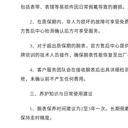
昆明市盘龙区北京路928号同德昆明
包括表带、表镜等易损件因日常佩戴导致的磨损。
石家庄市长安区中山东路39号勒泰中
西安市碑林区南关正街88号华侨城长
2、在质保期内，非人为损坏的故障可享受免
海口市龙华区金贸东路5号海口华润大厦
方售后中心检测确认后方可享受服务。
唐山市路南区新华东道100号万达广场
台州市椒江区东海大道1800号腾达中
3、对于超出质保期的腕表，官方售后中心提
内蒙古自治区呼和浩特市玉泉区大学西
牌培训的技术人员操作，确保腕表性能恢复至出厂
甘肃省兰州市七里河区西津西路16号兰
重庆市解放碑渝中区民权路28号英利
4、客户服务团队会在接收腕表后出具详细检
黑龙江省大庆市萨尔图区会战大街售
修，未确认前不产生任何费用。
黑龙江省鹤岗市向阳区红军路售后服
黑龙江省黑河市爱辉区中央街售后服
三、养护知识与日常使用建议
黑龙江省鸡西市鸡冠区红军路售后服
黑龙江省佳木斯市向阳区长安路售后
1、腕表保养时间建议为2至3年一次。长期
黑龙江省牡丹江市东安区太平路售后
保持走时精度。
黑龙江省七台河市桃山区大同街售后