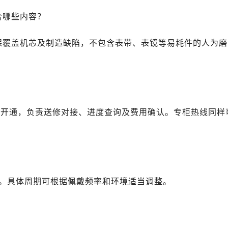
3号王府井百货名表维修售后服务中心（需提前预约）
含哪些内容？
后服务中心（需提前预约）
霍洛街售后服务中心（需提前预约）
保覆盖机芯及制造缺陷，不包含表带、表镜等易耗件的人为磨
央街售后服务中心（需提前预约）
街售后服务中心（需提前预约）
路售后服务中心（需提前预约）
？
大街售后服务中心（需提前预约）
市光明街与额尔敦路交叉口售后服务中心（需提前预约）
0至22:00开通，负责送修对接、进度查询及费用确认。专柜热线同样
安大街售后服务中心（需提前预约）
中心（需提前预约）
心（需提前预约）
中心（需提前预约）
中心（需提前预约）
养。具体周期可根据佩戴频率和环境适当调整。
街交叉口售后服务中心（需提前预约）
街交汇处售后服务中心（需提前预约）
南路交叉口售后服务中心（需提前预约）