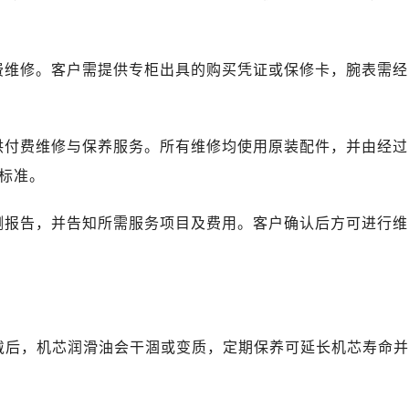
广场写字楼10层06室（需提前预约）
心写字楼B座13层07室（需提前预约）
安国际中心E座6楼10室（需提前预约）
费维修。客户需提供专柜出具的购买凭证或保修卡，腕表需经
B座17层1707室（需提前预约）
写字楼A座10层1002室（需提前预约）
心东1幢20楼2002室（需提前预约）
供付费维修与保养服务。所有维修均使用原装配件，并由经过
街70号华润万象城写字楼（鄂尔多斯大厦）23层2326室（需
标准。
州中心写字楼21层2102室（需提前预约）
国际金融中心写字楼20层01室（需提前预约）
测报告，并告知所需服务项目及费用。客户确认后方可进行维
后服务中心（需提前预约）
务中心（需提前预约）
务中心（需提前预约）
务中心（需提前预约）
服务中心（需提前预约）
佩戴后，机芯润滑油会干涸或变质，定期保养可延长机芯寿命并
服务中心（需提前预约）
服务中心（需提前预约）