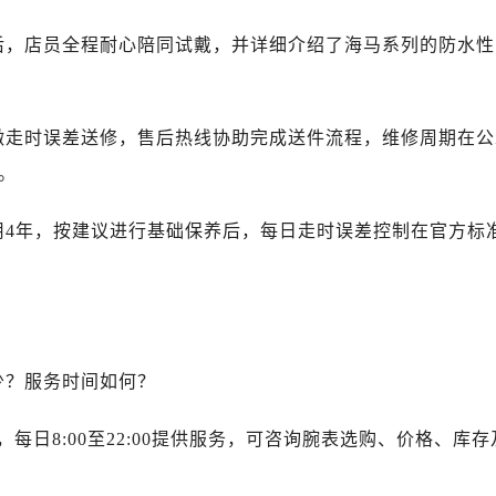
中心（需提前预约）
中心（需提前预约）
后，店员全程耐心陪同试戴，并详细介绍了海马系列的防水性
务中心（需提前预约）
务中心（需提前预约）
务中心（需提前预约）
微走时误差送修，售后热线协助完成送件流程，维修周期在公
务中心（需提前预约）
。
服务中心（需提前预约）
中心（需提前预约）
用4年，按建议进行基础保养后，每日走时误差控制在官方标
街交叉口售后服务中心（需提前预约）
得利名表维修授权店1楼售后服务中心（需提前预约）
得利名表维修授权店1楼售后服务中心（需提前预约）
国际中心D座11层1102室售后服务中心（需提前预约）
广场W3座6层602室售后服务中心（需提前预约）
少？服务时间如何？
先天下售后服务中心（需提前预约）
81，每日8:00至22:00提供服务，可咨询腕表选购、价格、库存
特大街售后服务中心（需提前预约）
街售后服务中心（需提前预约）