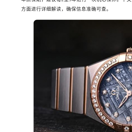
南昌市红谷滩新区红谷中大道998号
方面进行详细解读，确保信息准确可查。
济南市历下区经十路11111号华润中
广州市天河区天河路230号万菱汇国
广州市越秀区环市东路371-375号
深圳市罗湖区深南东路5001号华润大
惠州市惠城区江北文昌一路7号华贸大
厦门市思明区湖滨东路95号华润大厦写
福州市鼓楼区五四路128-1号恒力城
成都市锦江区人民东路6号SAC东原中
重庆市江北区观音桥步行街2号融恒时
长沙市芙蓉区定王台街道建湘路393
郑州市二七区铭功路10号华润大厦写字
太原市迎泽区解放路15号亨得利名
沈阳市沈河区中街路137号亨得利名
沈阳市沈河区中街路83号亨得利名
乌鲁木齐市天山区红山路26号时代广场