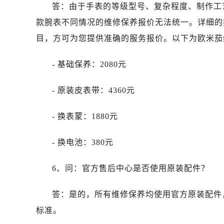
山西省阳泉市郊区平阳东街与新城大
答：由于手表的等级型号、复杂程度、制作工
山西省运城市盐湖区河东街售后服务
款腕表不同情况的维修保养报价无法统一。详细的
山西省长治市潞州区英雄中路售后服
目，方可为您提供准确的服务报价。以下为欧米茄
山西省太原市迎泽区迎泽街道解放路
天津市和平区赤峰道136号天津国际金
- 基础保养：2080元
安徽省安庆市迎江区人民路售后服务
安徽省蚌埠市蚌山区淮河路售后服务
- 原装皮表带：4360元
安徽省亳州市谯城区魏武大道售后服
安徽省池州市贵池区长江路售后服务
- 换表蒙：1880元
安徽省滁州市琅琊区南谯北路售后服
- 换电池：380元
安徽省阜阳市颍州区颍州北路售后服
安徽省淮北市相山区淮海路售后服务
6、问：官方售后中心是否使用原装配件？
安徽省淮南市田家庵区国庆中路售后
安徽省黄山市屯溪区黄山西路售后服
答：是的，所有维修保养均使用官方原装配件
安徽省六安市金安区解放中路售后服
标准。
安徽省马鞍山市雨山区湖南西路售后