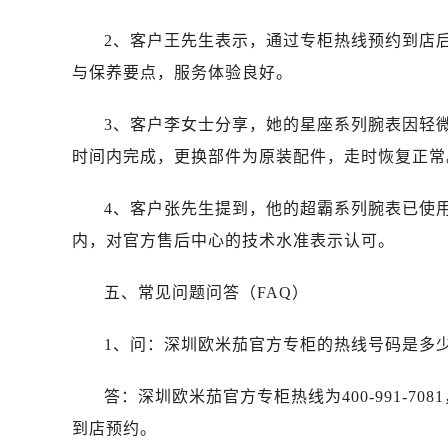
辽宁省丹东市振兴区七经街售后服务
辽宁省抚顺市新抚区东一路售后服务
2、客户王先生表示，通过专柜热线预约到店
辽宁省阜新市海州区解放大街售后服
与保养要点，服务体验良好。
辽宁省葫芦岛市连山区中央路售后服
辽宁省锦州市古塔区中央大街售后服
3、客户李女士分享，她的星座系列腕表因轻
辽宁省辽阳市白塔区新运大街售后服
时间内完成，更换部件为原装配件，走时恢复正常
辽宁省盘锦市兴隆台区石油大街售后
辽宁省铁岭市银州区南马路售后服务
4、客户张先生提到，他的超霸系列腕表已使
辽宁省营口市站前区市府路与渤海大
内，对官方售后中心的技术水准表示认可。
辽宁省沈阳市沈河区中街路137号亨
辽宁省沈阳市沈河区中街路83号亨
五、常见问题问答（FAQ）
北京市朝阳区建国门外大街甲6号华熙
北京市东城区东长安街1号王府井东方
1、问：深圳欧米茄官方专柜的热线号码是多
河北省保定市竞秀区朝阳北大街北国
答：深圳欧米茄官方专柜热线为400-991-70
内蒙古自治区阿拉善盟市左旗土尔扈
内蒙古自治区巴彦淖尔市临河区新华
到店预约。