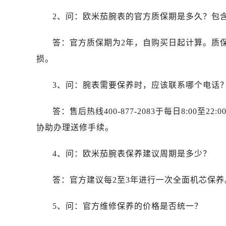
内蒙古自治区包头市青山区幸福路甲
2、问：欧米茄腕表的官方质保期是多久？包
内蒙古自治区赤峰市红山区哈达街售
内蒙古自治区鄂尔多斯市东胜区伊金
答：官方质保期为2年，自购买日起计算。质
内蒙古自治区呼伦贝尔市海拉尔区中
损。
内蒙古自治区通辽市科尔沁区明仁大
内蒙古自治区乌海市海勃湾区人民南
3、问：腕表需要保养时，应该联系哪个电话
内蒙古自治区乌兰察布市集宁区恩和
内蒙古自治区锡林郭勒盟市锡林浩特
答：售后热线400-877-2083于每日8:0
内蒙古自治区兴安盟市乌兰浩特市兴
协助办理送修手续。
山西省大同市平城区迎宾街售后服务
山西省晋城市城区黄华街售后服务中
4、问：欧米茄腕表保养建议周期是多少？
山西省晋中市榆次区顺城街售后服务
山西省临汾市尧都区解放路售后服务
答：官方建议每2至3年进行一次全面机芯保
山西省吕梁市离石区永宁中路与建设
山西省朔州市朔城区怡西路与鄯阳西
5、问：官方维修保养的价格是否统一？
山西省忻州市忻府区和平东街与七一