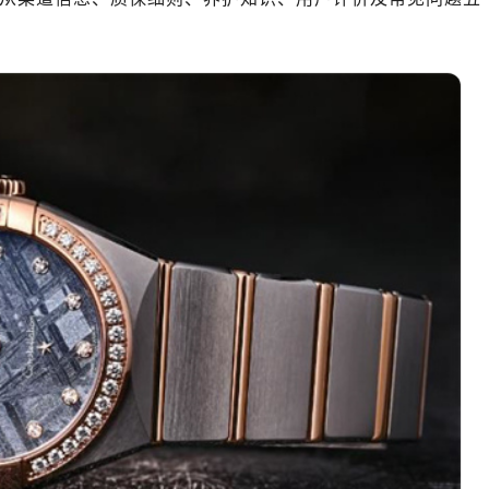
绿地双子塔（中央广场）A1座办公楼14层07室（需提前预约）
心写字楼（万象城）15层1508室（需提前预约）
际中心写字楼A塔7层704室（需提前预约）
世界贸易中心大厦南塔写字楼15层07室（需提前预约）
厦写字楼17层1701室（需提前预约）
厦写字楼1座30层05室（需提前预约）
字楼B座11层1104室（需提前预约）
写字楼15层03室（需提前预约）
心写字楼24层2406B室（需提前预约）
代广场写字楼9层902室（需提前预约）
号世茂环球金融中心写字楼（芙蓉广场）10层13室（需提前预约
楼29层2905室（需提前预约）
表服务中心（品牌授权店）3层整层（需提前预约）
表服务中心（品牌授权店）1层整层（需提前预约）
表服务中心（品牌授权店）1层整层（需提前预约）
（CCMALL）C座17层17-B（需提前预约）