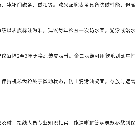
后服务中心（需提前预约）
箱、冰箱门磁条、磁扣等。欧米茄腕表虽具备防磁性能，但高
后服务中心（需提前预约）
路交叉口售后服务中心（需提前预约）
务中心（需提前预约）
等级以表底标注为准，建议每年检查一次防水圈。游泳或潜水
务中心（需提前预约）
务中心（需提前预约）
中心（需提前预约）
建议每隔2至3年更换原装皮表带。金属表链可用软毛刷蘸中性
务中心（需提前预约）
后服务中心（需提前预约）
经街交汇处售后服务中心（需提前预约）
，保持机芯齿轮处于微动状态，防止润滑油凝固。存放时远离
务中心（需提前预约）
售后服务中心（需提前预约）
中心（需提前预约）
中心（需提前预约）
中心（需提前预约）
应及时，接线人员专业知识扎实，能清晰解答从表款参数到保
中心（需提前预约）