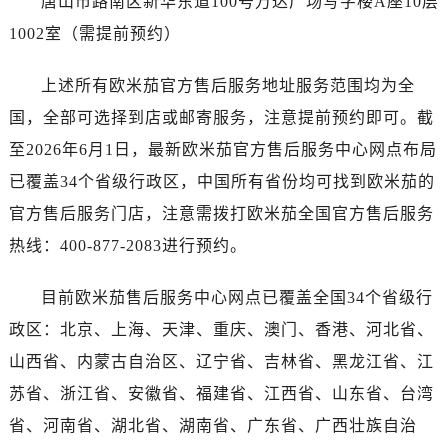
唐山市路南区新华东道100号万达广场写字楼A座10层
广东省广州市越秀区环市东路371-375号世界贸易中心大厦南塔15层1507室售后服务中心（需提前预约）
1002室（需提前预约）
广东省河源市源城区越王大道售后服务中心（需提前预约）
广东省惠州市惠城区江北文昌一路7号华贸大厦1座30层3005室售后服务中心（需提前预约）
上述所有欧米茄官方售后服务地址服务范围均为全
广东省江门市蓬江区广场西路售后服务中心（需提前预约）
国，全部可选择到店或邮寄服务，注意提前预约即可。截
广东省揭阳市榕城进贤门步行街售后服务中心（需提前预约）
广东省茂名市电白区水东街道迎宾大道售后服务中心（需提前预约）
至2026年6月1日，最新欧米茄官方售后服务中心网点布局
广东省梅州市梅江区金燕大道售后服务中心（需提前预约）
已覆盖34个省级行政区，中国所有省份均可找到欧米茄的
广东省清远市清城区湖西路售后服务中心（需提前预约）
官方售后服务门店，注意需拨打欧米茄全国官方售后服务
广东省汕头市龙湖区长平路售后服务中心（需提前预约）
热线：400-877-2083进行预约。
广东省汕尾市城区香洲街道园林社区翠园街售后服务中心（需提前预约）
广东省韶关市武江区芙蓉新区与老城中心交汇处售后服务中心（需提前预约）
目前欧米茄售后服务中心网点已覆盖全国34个省级行
广东省深圳市罗湖区深南东路5001号华润大厦17层1701室售后服务中心（需提前预约）
政区：北京、上海、天津、重庆、澳门、香港、河北省、
广东省阳江市江城区东风一路售后服务中心（需提前预约）
山西省、内蒙古自治区、辽宁省、吉林省、黑龙江省、江
广东省云浮市云城区金山路售后服务中心（需提前预约）
苏省、浙江省、安徽省、福建省、江西省、山东省、台湾
广东省湛江市赤坎区观海北路售后服务中心（需提前预约）
省、河南省、湖北省、湖南省、广东省、广西壮族自治
广东省肇庆市端州区信安大道与砚都大道交汇处售后服务中心（需提前预约）