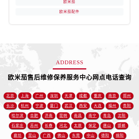
欧米茄
四川省宜宾市翠屏区长翠路售后服务中心（需提前预约）
四川省资阳市雁江区滨江大道一段与和平南路售后服务中心（需提前预约）
欧米茄配件
四川省自贡市自流井区华商北路售后服务中心（需提前预约）
西藏自治区阿里地区噶尔县北京西路售后服务中心（需提前预约）
西藏自治区昌都市卡若区昌都西路售后服务中心（需提前预约）
西藏自治区拉萨市城关区北京中路售后服务中心（需提前预约）
西藏自治区林芝市巴宜区广东路售后服务中心（需提前预约）
ADDRESS
西藏自治区那曲市色尼区浙江西路售后服务中心（需提前预约）
西藏自治区日喀则市桑珠孜区上海中路售后服务中心（需提前预约）
欧米茄售后维修保养服务中心网点电话查询
西藏自治区山南市乃东区湖北大道售后服务中心（需提前预约）
云南省保山市隆阳区正阳路售后服务中心（需提前预约）
北京
上海
广州
深圳
天津
成都
重庆
南京
郑州
云南省楚雄彝族自治州楚雄市鹿城南路售后服务中心（需提前预约）
长沙
杭州
宁波
厦门
武汉
西安
大连
福州
贵阳
云南省大理白族自治州大理市建设路售后服务中心（需提前预约）
云南省德宏傣族景颇族自治州芒市团结大街售后服务中心（需提前预约）
哈尔滨
合肥
济南
昆明
南昌
南宁
青岛
沈阳
云南省迪庆藏族自治州香格里拉市长征大道售后服务中心（需提前预约）
石家庄
苏州
长春
河北
太原
保定
唐山
邯郸
云南省红河哈尼族彝族自治州蒙自市天马路售后服务中心（需提前预约）
廊坊
昆山
广西
佛山
东莞
中山
德阳
绵阳