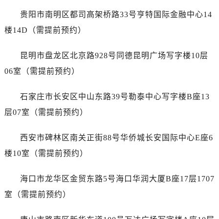
浙江省丽水市莲都区解放街售后服务中心（需提前预约）
贵阳市南明区都司高架桥路33号亨特国际金融中心14
浙江省宁波市江北区大闸南路500号来福士广场办公楼20层2009室售后服务中心（需提前预约）
楼14D（需提前预约）
浙江省衢州市柯城区上街售后服务中心（需提前预约）
浙江省绍兴市越城区胜利东路379号世茂天际中心写字楼8层805室售后服务中心（需提前预约）
昆明市盘龙区北京路928号同德昆明广场写字楼10层
浙江省舟山市定海区解放东路售后服务中心（需提前预约）
06室（需提前预约）
澳门特别行政区大堂区议事亭前地（新马路）售后服务中心（需提前预约）
澳门特别行政区风顺堂区南湾大马路售后服务中心（需提前预约）
石家庄市长安区中山东路39号勒泰中心写字楼B座13
澳门特别行政区花地玛堂区关闸广场售后服务中心（需提前预约）
层07室（需提前预约）
澳门特别行政区花王堂区大三巴商圈售后服务中心（需提前预约）
澳门特别行政区嘉模堂区官也街售后服务中心（需提前预约）
西安市碑林区南关正街88号华侨城长安国际中心E座6
澳门省路氹城市金光大道售后服务中心（需提前预约）
楼10室（需提前预约）
澳门特别行政区望德堂区塔石广场售后服务中心（需提前预约）
福建省福州市鼓楼区五四路128-1号恒力城写字楼15层03室售后服务中心（需提前预约）
海口市龙华区金贸东路5号海口华润大厦B座17层1707
福建省厦门市思明区湖滨东路95号万象城华润大厦B座11层1104室售后服务中心（需提前预约）
室（需提前预约）
广东省潮州市潮安区新风路与潮汕路交汇处售后服务中心（需提前预约）
广东省广州市天河区天河路230号万菱汇国际中心A塔7层704室售后服务中心（需提前预约）