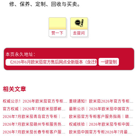
陕西省汉中市汉台区北大街售后服务中心（需提前预约）
陕西省商洛市商州区州城街售后服务中心（需提前预约）
陕西省铜川市王益区红旗街售后服务中心（需提前预约）
陕西省渭南市临渭区东风大街售后服务中心（需提前预约）
赞一下
去提问
陕西省咸阳市秦都区沣西新城统一西路与白马河路交汇处售后服务中心（需提前预约）
陕西省延安市宝塔区中心街售后服务中心（需提前预约）
陕西省榆林市榆阳区长兴路售后服务中心（需提前预约）
本页永久地址：
一键复制
新疆维吾尔自治区阿克苏市东大街售后服务中心（需提前预约）
新疆维吾尔自治区阿拉尔市胜利大道售后服务中心（需提前预约）
新疆维吾尔自治区阿拉山口市友好路售后服务中心（需提前预约）
新疆维吾尔自治区阿勒泰市解放路售后服务中心（需提前预约）
相关文章
新疆维吾尔自治区阿图什市光明路售后服务中心（需提前预约）
权威公示！2026年欧米茄官方专柜金华客户服务热线已更新（7月核实）
重磅通知！欧米茄2026年官方专柜客户服务升级｜7月起金华专柜信息及联络热线全新公示
新疆维吾尔自治区白杨市军垦路售后服务中心（需提前预约）
官方权威｜2026年7月欧米茄邯郸专柜客户服务电话及信息大全
最新公示｜2026年欧米茄中国官方专柜客户电话及专柜名录7月更新
新疆维吾尔自治区北屯市团结路售后服务中心（需提前预约）
2026年7月欧米茄青岛官方专柜｜权威客户服务核验攻略与联络热线公告
欧米茄官方专柜客户服务指南｜赣州门店信息+官方热线全公开（2026年7月最新）
新疆维吾尔自治区博乐市博乐市北京路售后服务中心（需提前预约）
2026年7月欧米茄赣州专柜服务热线全攻略｜官方客户咨询电话一查便知
权威核验｜2026年欧米茄专柜中国区客户服务热线（7月版）全攻略
新疆维吾尔自治区昌吉市延安北路售后服务中心（需提前预约）
2026年7月欧米茄长春专柜客户服务热线核验｜官方门店攻略大全
欧米茄中国官方专柜2026年7月最新通知｜服务热线与客户专线同步更新