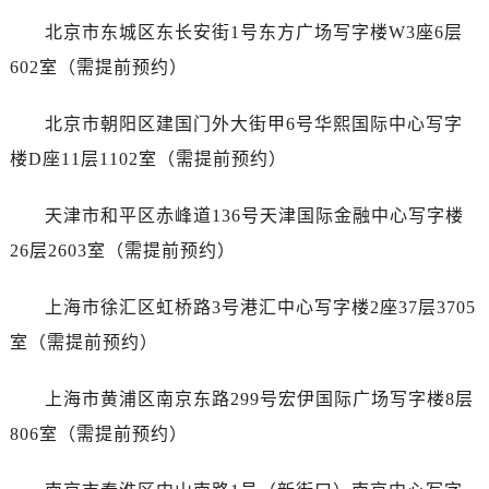
哈尔滨市道里区友谊西路600号富力中心T2座写字楼29层03室（需提前预约）
北京市东城区东长安街1号东方广场写字楼W3座6层
大连市中山区人民路15号国际金融大厦7层G室（需提前预约）
602室（需提前预约）
佛山市禅城区季华五路57号万科金融中心C座12层1205室（需提前预约）
东莞市东城街道鸿福东路1号民盈国贸中心T1写字楼9层907室（需提前预约）
北京市朝阳区建国门外大街甲6号华熙国际中心写字
无锡市梁溪区人民中路139号恒隆广场写字楼1座11层1104室（需提前预约）
楼D座11层1102室（需提前预约）
南通市崇川区工农路57号圆融广场写字楼16层1603室（需提前预约）
苏州市苏州工业园区星港街199号苏州中心办公楼C座22层08室（需提前预约）
天津市和平区赤峰道136号天津国际金融中心写字楼
武汉市江汉区解放大道686号世界贸易大厦38层09室（需提前预约）
26层2603室（需提前预约）
南宁市青秀区金湖路59号地王大厦12楼1224室（需提前预约）
合肥市蜀山区潜山路111号万象城华润大厦B座12楼03室（需提前预约）
上海市徐汇区虹桥路3号港汇中心写字楼2座37层3705
泉州市丰泽区宝洲路729号浦西万达中心写字楼A座7楼709室（需提前预约）
室（需提前预约）
青岛市南区山东路6号华润大厦B座22层04室（需提前预约）
烟台市芝罘区胜利路139号万达金融中心A座907室（需提前预约）
上海市黄浦区南京东路299号宏伊国际广场写字楼8层
长春市朝阳区西安大路727号中银大厦A座(旺进大厦)18层09室（需提前预约）
806室（需提前预约）
贵阳市南明区都司高架桥路33号亨特国际金融中心14楼14D（需提前预约）
昆明市盘龙区北京路928号同德昆明广场写字楼10层06室（需提前预约）