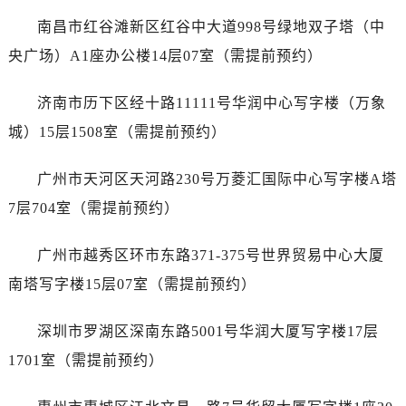
辽宁省抚顺市新抚区东一路售后服务中心（需提前预约）
南昌市红谷滩新区红谷中大道998号绿地双子塔（中
辽宁省阜新市海州区解放大街售后服务中心（需提前预约）
央广场）A1座办公楼14层07室（需提前预约）
辽宁省葫芦岛市连山区中央路售后服务中心（需提前预约）
辽宁省锦州市古塔区中央大街售后服务中心（需提前预约）
济南市历下区经十路11111号华润中心写字楼（万象
辽宁省辽阳市白塔区新运大街售后服务中心（需提前预约）
城）15层1508室（需提前预约）
辽宁省盘锦市兴隆台区石油大街售后服务中心（需提前预约）
辽宁省铁岭市银州区南马路售后服务中心（需提前预约）
广州市天河区天河路230号万菱汇国际中心写字楼A塔
辽宁省营口市站前区市府路与渤海大街交叉口售后服务中心（需提前预约）
7层704室（需提前预约）
辽宁省沈阳市沈河区中街路137号亨得利名表维修授权店1楼售后服务中心（需提前预约）
辽宁省沈阳市沈河区中街路83号亨得利名表维修授权店1楼售后服务中心（需提前预约）
广州市越秀区环市东路371-375号世界贸易中心大厦
北京市朝阳区建国门外大街甲6号华熙国际中心D座11层1102室售后服务中心（需提前预约）
南塔写字楼15层07室（需提前预约）
北京市东城区东长安街1号王府井东方广场W3座6层602室售后服务中心（需提前预约）
河北省保定市竞秀区朝阳北大街北国先天下售后服务中心（需提前预约）
深圳市罗湖区深南东路5001号华润大厦写字楼17层
内蒙古自治区阿拉善盟市左旗土尔扈特大街售后服务中心（需提前预约）
1701室（需提前预约）
内蒙古自治区巴彦淖尔市临河区新华街售后服务中心（需提前预约）
内蒙古自治区包头市青山区幸福路甲3号王府井百货名表维修售后服务中心（需提前预约）