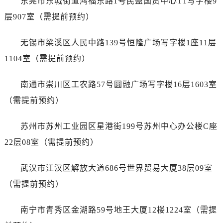
东莞市东城街道鸿福东路1号民盈国贸中心T1写字楼9
江苏省盐城市盐都区世纪大道5号盐城金融城写字楼1号楼16层1604室售后服务中心（需提前预约）
层907室（需提前预约）
江苏省扬州市邗江区国展路29号星耀天地写字楼1号楼18层1803室售后服务中心（需提前预约）
江苏省镇江市京口区中山东路售后服务中心（需提前预约）
无锡市梁溪区人民中路139号恒隆广场写字楼1座11层
江西省抚州市临川区赣东大道售后服务中心（需提前预约）
1104室（需提前预约）
江西省赣州市章贡区文清路售后服务中心（需提前预约）
江西省吉安市吉州区井冈山大道售后服务中心（需提前预约）
南通市崇川区工农路57号圆融广场写字楼16层1603室
江西省景德镇市珠山区珠山中路售后服务中心（需提前预约）
（需提前预约）
江西省九江市浔阳区浔阳路售后服务中心（需提前预约）
江西省南昌市红谷滩新区红谷中大道998号绿地双子塔（中央广场）A1座办公楼14层1407室售后服务中心（需提前预约）
苏州市苏州工业园区星港街199号苏州中心办公楼C座
江西省萍乡市安源区萍安北大道与康庄路交叉口售后服务中心（需提前预约）
22层08室（需提前预约）
江西省上饶市信州区滨江西路售后服务中心（需提前预约）
江西省新余市渝水区北湖西路售后服务中心（需提前预约）
武汉市江汉区解放大道686号世界贸易大厦38层09室
江西省宜春市袁州区中山中路售后服务中心（需提前预约）
（需提前预约）
江西省鹰潭市月湖区胜利东路售后服务中心（需提前预约）
山东省德州市德城区东风中路售后服务中心（需提前预约）
南宁市青秀区金湖路59号地王大厦12楼1224室（需提
山东省东营市东营区济南路售后服务中心（需提前预约）