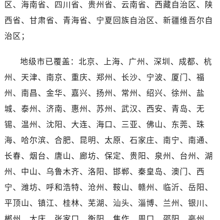
广西壮族自治区百色市右江区中山二路售后服务中心（需提前预约）
区、海南省、四川省、贵州省、云南省、西藏自治区、陕
广西壮族自治区北海市海城区北京路售后服务中心（需提前预约）
西省、甘肃省、青海省、宁夏回族自治区、新疆维吾尔自
广西壮族自治区崇左市江州区石景林街道友谊大道与丽川路交汇处售后服务中心（需提前预约）
治区；
广西壮族自治区防城港市港口区金花茶大道售后服务中心（需提前预约）
广西壮族自治区贵港市港北区港城街道布山大道与仙衣路交叉口售后服务中心（需提前预约）
地级市已覆盖：北京、上海、广州、深圳、成都、杭
广西壮族自治区桂林市秀峰区红岭路售后服务中心（需提前预约）
州、天津、南京、重庆、郑州、长沙、宁波、厦门、福
广西壮族自治区河池市金城江区金城江街道朝阳路售后服务中心（需提前预约）
州、南昌、金华、嘉兴、扬州、常州、绍兴、徐州、盐
广西壮族自治区贺州市八步区城东街道灵峰南路售后服务中心（需提前预约）
城、泰州、济南、惠州、苏州、武汉、西安、青岛、无
广西壮族自治区来宾市兴宾区桂中大道售后服务中心（需提前预约）
锡、温州、沈阳、大连、海口、三亚、佛山、东莞、珠
广西壮族自治区柳州市城中区中山中路售后服务中心（需提前预约）
海、哈尔滨、合肥、昆明、太原、石家庄、南宁、南通、
广西壮族自治区钦州市钦南区金海湾东大街售后服务中心（需提前预约）
广西壮族自治区梧州市万秀区龙湖镇高旺路售后服务中心（需提前预约）
长春、烟台、唐山、廊坊、保定、贵阳、泉州、台州、湖
广西壮族自治区玉林市玉州区金玉路售后服务中心（需提前预约）
州、中山、乌鲁木齐、洛阳、邯郸、秦皇岛、澳门、西
海南省儋州市儋州市那大镇兰洋北路售后服务中心（需提前预约）
宁、潍坊、呼和浩特、沧州、鞍山、赣州、临沂、岳阳、
海南省东方市八所镇解放西路售后服务中心（需提前预约）
平顶山、镇江、桂林、芜湖、汕头、淄博、兰州、银川、
海南省琼海市嘉积镇东风路售后服务中心（需提前预约）
郴州、大庆、张家口、衡阳、焦作、周口、邵阳、亳州、