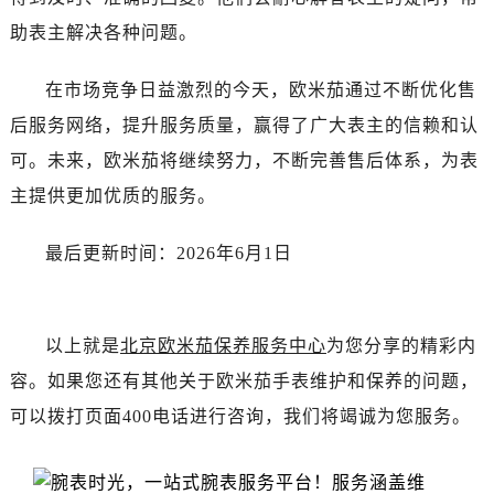
甘肃省张掖市甘州区民乐北路售后服务中心（需提前预约）
助表主解决各种问题。
宁夏回族自治区固原市原州区文化街售后服务中心（需提前预约）
宁夏回族自治区石嘴山市大武口区贺兰山路售后服务中心（需提前预约）
在市场竞争日益激烈的今天，欧米茄通过不断优化售
宁夏回族自治区吴忠市利通区开元大道售后服务中心（需提前预约）
后服务网络，提升服务质量，赢得了广大表主的信赖和认
宁夏回族自治区银川市兴庆区新华东路97号新百中心C馆一层C1-18号商铺售后服务中心（需提前预约）
可。未来，欧米茄将继续努力，不断完善售后体系，为表
宁夏回族自治区中卫市沙坡头区鼓楼东街售后服务中心（需提前预约）
青海省果洛藏族自治州玛沁县团结路售后服务中心（需提前预约）
主提供更加优质的服务。
青海省海北藏族自治州海晏县将军路售后服务中心（需提前预约）
最后更新时间：2026年6月1日
青海省海东市乐都区滨河路售后服务中心（需提前预约）
青海省海南藏族自治州共和县青海湖大街售后服务中心（需提前预约）
青海省海西蒙古族藏族自治州德令哈市柴达木路售后服务中心（需提前预约）
以上就是
北京欧米茄保养服务中心
为您分享的精彩内
青海省黄南藏族自治州同仁市德合隆路售后服务中心（需提前预约）
青海省西宁市城西区海湖新区西关大道售后服务中心（需提前预约）
容。如果您还有其他关于欧米茄手表维护和保养的问题，
青海省玉树藏族自治州结古镇胜利路售后服务中心（需提前预约）
可以拨打页面400电话进行咨询，我们将竭诚为您服务。
陕西省安康市汉滨区金州路售后服务中心（需提前预约）
陕西省宝鸡市渭滨区经二路售后服务中心（需提前预约）