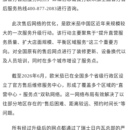
河南省南阳市宛城区范蠡东路与南都路交叉口售后服务中心（需提前预约）
后服务热线400-877-2083进行咨询。
河南省平顶山市卫东区建设路售后服务中心（需提前预约）
河南省濮阳市大华龙区开州路绿城路交叉口售后服务中心（需提前预约）
此次售后网络的优化，是欧米茄中国区近年来规模较
河南省三门峡市湖滨区和平路售后服务中心（需提前预约）
大的一次服务升级行动。该行动主要聚焦于“提升直营服
河南省商丘市梁园区神火大道售后服务中心（需提前预约）
务质量、扩大店面规模、平衡区域服务”这三个重要方
河南省新乡市红旗区人民路售后服务中心（需提前预约）
河南省信阳市浉河区东方红大道售后服务中心（需提前预约）
向。对全国原有的售后网点进行了装修更新、设备换代以
河南省许昌市魏都区建安大道与八龙路交叉口售后服务中心（需提前预约）
及人员培训，同时在多个城市增设了服务点。
河南省郑州市二七区民主路10号华润大厦29层2905室售后服务中心（需提前预约）
河南省周口市川汇区七一路售后服务中心（需提前预约）
截至2026年6月，欧米茄已在全国多个省级行政区设
河南省驻马店市驿城区乐山大道与置地大道交叉口售后服务中心（需提前预约）
立了官方售后维修服务中心，形成了覆盖多个区域的“直
湖北省鄂州市鄂城区文星大道售后服务中心（需提前预约）
营中心 + 服务点”双轨网络。这一网络布局有效解决了以
湖北省黄冈市黄州区赤壁大道售后服务中心（需提前预约）
往部分地区存在的“售后困难、距离较远、预约时间长”等
湖北省黄石市黄石港区武汉路售后服务中心（需提前预约）
问题。
湖北省荆门市东宝中天街步行街售后服务中心（需提前预约）
湖北省荆州市荆州区荆中路售后服务中心（需提前预约）
所有经过升级后的网点都通过了瑞士日内瓦总部的严