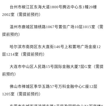
安徽省铜陵市铜官区石城大道售后服务中心（需提前预约）
台州市椒江区东海大道1800号腾达中心东1幢20楼
安徽省芜湖市镜湖区中山路步行街售后服务中心（需提前预约）
2002室（需提前预约）
安徽省宣城市宣州区叠嶂西路售后服务中心（需提前预约）
福建省龙岩市新罗区九一南路售后服务中心（需提前预约）
温州市鹿城区锦绣路1067号置信广场10层1015室（需
福建省南平市建阳区人民西路售后服务中心（需提前预约）
提前预约）
福建省宁德市蕉城区天湖东路售后服务中心（需提前预约）
福建省莆田市城厢区霞林街道荔华东大道售后服务中心（需提前预约）
哈尔滨市南岗区东大直街146号上和置地广场金座12
福建省三明市三元区东乾二路售后服务中心（需提前预约）
层1214室（需提前预约）
福建省漳州市龙文区步港路售后服务中心（需提前预约）
江苏省常州市新北区龙锦路1590号现代传媒中心5号楼10层1008室售后服务中心（需提前预约）
大连市中山区人民路15号国际金融大厦7层G室（需提
江苏省淮安市清江浦区淮海北路售后服务中心（需提前预约）
前预约）
江苏省连云港市海州区通灌北路售后服务中心（需提前预约）
江苏省南京市秦淮区中山南路1号南京中心22层22-C1-C3室售后服务中心（需提前预约）
佛山市禅城区季华五路57号万科金融中心C座12层
江苏省宿迁市宿城区西湖路售后服务中心（需提前预约）
1205室（需提前预约）
江苏省泰州市海陵区永定东路399号置地商务中心东塔（华润万象城）17层1706室售后服务中心（需提前预约）
江苏省徐州市鼓楼区淮海东路29号苏宁广场IFC国际金融中心35层3508室售后服务中心（需提前预约）