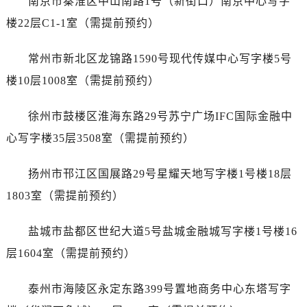
南京市秦淮区中山南路1号（新街口）南京中心写字
石家庄市长安区中山东路39号勒泰中心写字楼B座13层07室（需提前预约）
楼22层C1-1室（需提前预约）
西安市碑林区南关正街88号华侨城长安国际中心E座6楼10室（需提前预约）
海口市龙华区金贸东路5号海口华润大厦B座17层1707室（需提前预约）
常州市新北区龙锦路1590号现代传媒中心写字楼5号
唐山市路南区新华东道100号万达广场写字楼A座10层1002室（需提前预约）
楼10层1008室（需提前预约）
台州市椒江区东海大道1800号腾达中心东1幢20楼2002室（需提前预约）
内蒙古自治区呼和浩特市玉泉区大学西街70号华润万象城写字楼（鄂尔多斯大厦）23层2326室（需提前预约）
徐州市鼓楼区淮海东路29号苏宁广场IFC国际金融中
甘肃省兰州市七里河区西津西路16号兰州中心写字楼21层2102室（需提前预约）
心写字楼35层3508室（需提前预约）
重庆市解放碑渝中区民权路28号英利国际金融中心写字楼20层01室（需提前预约）
黑龙江省大庆市萨尔图区会战大街售后服务中心（需提前预约）
扬州市邗江区国展路29号星耀天地写字楼1号楼18层
黑龙江省鹤岗市向阳区红军路售后服务中心（需提前预约）
1803室（需提前预约）
黑龙江省黑河市爱辉区中央街售后服务中心（需提前预约）
黑龙江省鸡西市鸡冠区红军路售后服务中心（需提前预约）
盐城市盐都区世纪大道5号盐城金融城写字楼1号楼16
黑龙江省佳木斯市向阳区长安路售后服务中心（需提前预约）
层1604室（需提前预约）
黑龙江省牡丹江市东安区太平路售后服务中心（需提前预约）
黑龙江省七台河市桃山区大同街售后服务中心（需提前预约）
泰州市海陵区永定东路399号置地商务中心东塔写字
黑龙江省齐齐哈尔市龙沙区龙华路售后服务中心（需提前预约）