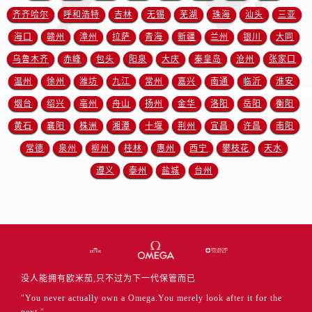
云南省丽江市古城区七星街售后服务中心（需提前预约）
齐齐哈尔
呼和浩特
吉林
无锡
芜湖
珠海
汕头
三亚
云南省临沧市临翔区世纪路售后服务中心（需提前预约）
海口
赣州
漳州
拉萨
青海
新疆
兰州
银川
大同
云南省怒江傈僳族自治州泸水市人民路售后服务中心（需提前预约）
乌鲁木齐
赤峰
包头
阳泉
大庆
秦皇岛
沧州
张家口
云南省普洱市思茅区振兴大道售后服务中心（需提前预约）
温州
徐州
潍坊
九江
常州
嘉兴
南通
临沂
淮安
云南省曲靖市麒麟区学府路售后服务中心（需提前预约）
云南省文山壮族苗族自治州文山市东风路售后服务中心（需提前预约）
烟台
绍兴
亳州
舟山
扬州
金华
洛阳
岳阳
衡阳
云南省西双版纳傣族自治州景洪市宣慰大道售后服务中心（需提前预约）
黄石
襄阳
株洲
湘潭
十堰
荆州
宜昌
许昌
南阳
云南省玉溪市红塔区南北大街售后服务中心（需提前预约）
常德
泉州
柳州
桂林
惠州
西宁
攀枝花
天水
云南省昭通市昭阳区青年路售后服务中心（需提前预约）
遵义
泰州
盐城
台州
重庆市江北区观音桥步行街2号融恒时代广场9层902室售后服务中心（需提前预约）
新疆维吾尔自治区乌鲁木齐市天山区红山路26号时代广场（CCMALL）C座17层17-B售后服务中心（需提前预约）
浙江省温州市鹿城区锦绣路1067号置信广场10层1015室售后服务中心（需提前预约）
黑龙江省哈尔滨市道里区友谊西路600号富力中心T2座写字楼29层03室室售后服务中心（需提前预约）
辽宁省大连市中山区人民路15号国际金融大厦7层G室售后服务中心（需提前预约）
广东省佛山市禅城区季华五路57号万科金融中心C座12层1205室售后服务中心（需提前预约）
没人能拥有欧米茄,只不过为下一代保管而已
广东省东莞市东城街道鸿福东路1号民盈国贸中心T1写字楼9层907室售后服务中心（需提前预约）
"You never actually own a Omega.You merely look after it for the