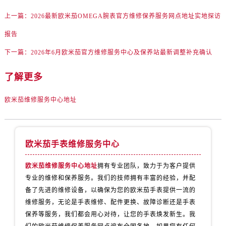
新疆维吾尔自治区阜康市博峰路售后服务中心（需提前预约）
上一篇：
2026最新欧米茄OMEGA腕表官方维修保养服务网点地址实地探访
新疆维吾尔自治区哈密市伊州区建国北路售后服务中心（需提前预约）
新疆维吾尔自治区和田市和田市北京西路售后服务中心（需提前预约）
报告
新疆维吾尔自治区胡杨河市胡杨河市胡杨路售后服务中心（需提前预约）
下一篇：
2026年6月欧米茄官方维修服务中心及保养站最新调整补充确认
新疆维吾尔自治区霍尔果斯市亚欧北路售后服务中心（需提前预约）
新疆维吾尔自治区喀什市解放北路售后服务中心（需提前预约）
了解更多
新疆维吾尔自治区可克达拉市幸福路售后服务中心（需提前预约）
欧米茄维修服务中心地址
新疆维吾尔自治区克拉玛依市克拉玛依区友谊路售后服务中心（需提前预约）
新疆维吾尔自治区库车市库车市文化东路售后服务中心（需提前预约）
新疆维吾尔自治区库尔勒市库尔勒市人民东路售后服务中心（需提前预约）
欧米茄手表维修服务中心
新疆维吾尔自治区奎屯市团结西街售后服务中心（需提前预约）
新疆维吾尔自治区昆玉市昆泉街售后服务中心（需提前预约）
欧米茄维修服务中心地址
拥有专业团队，致力于为客户提供
新疆维吾尔自治区沙湾市三道河子镇世纪大道南路售后服务中心（需提前预约）
专业的维修和保养服务。我们的技师拥有丰富的经验，并配
新疆维吾尔自治区石河子市北二路售后服务中心（需提前预约）
备了先进的维修设备，以确保为您的欧米茄手表提供一流的
新疆维吾尔自治区双河市光明路售后服务中心（需提前预约）
维修服务，无论是手表维修、配件更换、故障诊断还是手表
保养等服务，我们都会用心对待，让您的手表焕发新生。我
新疆维吾尔自治区塔城市塔城地区闻琴路售后服务中心（需提前预约）