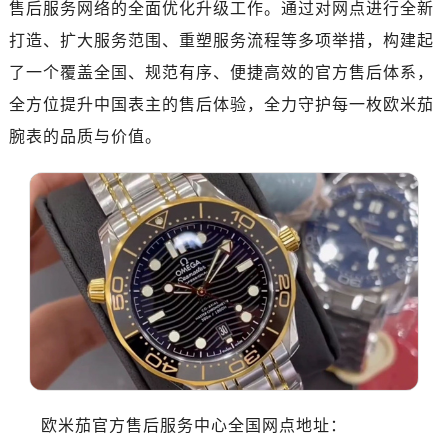
售后服务网络的全面优化升级工作。通过对网点进行全新
济南市历下区经十路11111号华润中心写字楼（万象城）15层1508室（需提前预约）
广州市天河区天河路230号万菱汇国际中心写字楼A塔7层704室（需提前预约）
打造、扩大服务范围、重塑服务流程等多项举措，构建起
广州市越秀区环市东路371-375号世界贸易中心大厦南塔写字楼15层07室（需提前预约）
了一个覆盖全国、规范有序、便捷高效的官方售后体系，
深圳市罗湖区深南东路5001号华润大厦写字楼17层1701室（需提前预约）
全方位提升中国表主的售后体验，全力守护每一枚欧米茄
惠州市惠城区江北文昌一路7号华贸大厦写字楼1座30层05室（需提前预约）
腕表的品质与价值。
厦门市思明区湖滨东路95号华润大厦写字楼B座11层1104室（需提前预约）
福州市鼓楼区五四路128-1号恒力城写字楼15层03室（需提前预约）
成都市锦江区人民东路6号SAC东原中心写字楼24层2406B室（需提前预约）
重庆市江北区观音桥步行街2号融恒时代广场写字楼9层902室（需提前预约）
长沙市芙蓉区定王台街道建湘路393号世茂环球金融中心写字楼（芙蓉广场）10层13室（需提前预约）
郑州市二七区铭功路10号华润大厦写字楼29层2905室（需提前预约）
太原市迎泽区解放路15号亨得利名表服务中心（品牌授权店）3层整层（需提前预约）
沈阳市沈河区中街路137号亨得利名表服务中心（品牌授权店）1层整层（需提前预约）
沈阳市沈河区中街路83号亨得利名表服务中心（品牌授权店）1层整层（需提前预约）
乌鲁木齐市天山区红山路26号时代广场（CCMALL）C座17层17-B（需提前预约）
欧米茄官方售后服务中心全国网点地址：
温州市鹿城区锦绣路1067号置信广场10层1015室（需提前预约）