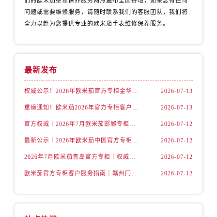
们的欧米茄维修保养服务网点遍布全国各地，如果您有任何
新疆维吾尔自治区铁门关市兴疆路售后服务中心（需提前预约）
问题或需要维修服务，请随时联系我们的客服团队，我们将
新疆维吾尔自治区图木舒克市图木舒克市中兴街售后服务中心（需提前预约）
全力以赴为您提供专业的欧米茄手表维修保养服务。
新疆维吾尔自治区吐鲁番市高昌区文化中路文化中路售后服务中心（需提前预约）
新疆维吾尔自治区乌苏市乌鲁木齐北路售后服务中心（需提前预约）
新疆维吾尔自治区五家渠市长征西街售后服务中心（需提前预约）
最新发布
新疆维吾尔自治区新星市东风路售后服务中心（需提前预约）
新疆维吾尔自治区伊宁市解放西路售后服务中心（需提前预约）
权威公示！2026年欧米茄官方专柜金华客户服务热线已更新（7月核实）
2026-07-13
贵州省安顺市西秀区中华南路售后服务中心（需提前预约）
重磅通知！欧米茄2026年官方专柜客户服务升级｜7月起金华专柜信息及联络热线全新公示
2026-07-13
贵州省毕节市七星关区松山路售后服务中心（需提前预约）
官方权威｜2026年7月欧米茄邯郸专柜客户服务电话及信息大全
2026-07-12
贵州省六盘水市钟山区钟山大道售后服务中心（需提前预约）
贵州省黔东南苗族侗族自治州凯里市北京西路售后服务中心（需提前预约）
最新公示｜2026年欧米茄中国官方专柜客户电话及专柜名录7月更新
2026-07-12
贵州省黔西南布依族苗族自治州兴义市大道与桔香路交汇处售后服务中心（需提前预约）
2026年7月欧米茄青岛官方专柜｜权威客户服务核验攻略与联络热线公告
2026-07-12
贵州省铜仁市碧江区民主路售后服务中心（需提前预约）
欧米茄官方专柜客户服务指南｜赣州门店信息+官方热线全公开（2026年7月最新）
2026-07-12
贵州省遵义市红花岗区共青大道与嵩山路交叉口售后服务中心（需提前预约）
四川省阿坝州市马尔康市团结街售后服务中心（需提前预约）
四川省巴中市巴州区江北大道售后服务中心（需提前预约）