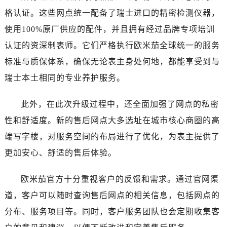
湖北省十堰市茅箭区人民北路售后服务中心（需提前预约）
格认证。这些网点统一配备了瑞士进口的精密检测仪器，
湖北省随州市曾都区青年路售后服务中心（需提前预约）
使用100%原厂供应的配件，并且拥有经过品牌专项培训
湖北省咸宁市咸安区长安大道售后服务中心（需提前预约）
认证的资深制表师。它们严格执行欧米茄全球统一的服务
湖北省襄阳市樊城区长虹路与人民路交叉口售后服务中心（需提前预约）
湖北省孝感市孝南区复兴大道售后服务中心（需提前预约）
标准与质保体系，确保无论表主身处何地，都能享受到与
湖北省宜昌市西陵区夷陵大道与港窑路售后服务中心（需提前预约）
瑞士本土相同的专业养护服务。
湖南省常德市武陵区人民路售后服务中心（需提前预约）
湖南省郴州市北湖区国庆北路售后服务中心（需提前预约）
此外，在此次升级过程中，还全面加强了网点的私密
湖南省衡阳市雁峰区解放路售后服务中心（需提前预约）
性和舒适度。新的售后网点大多选址在城市核心商圈的高
湖南省怀化市鹤城区迎丰中路售后服务中心（需提前预约）
端写字楼，对服务空间的布局进行了优化，为表主提供了
湖南省娄底市娄星区长青街售后服务中心（需提前预约）
更加安心、舒适的售后体验。
湖南省邵阳市双清区东风路售后服务中心（需提前预约）
湖南省湘潭市雨湖区莲城大道售后服务中心（需提前预约）
欧米茄官方十分重视客户的反馈和需求。通过官网渠
湖南省益阳市赫山区桃花仑路售后服务中心（需提前预约）
道，客户可以随时查询售后网点的相关信息，包括网点的
湖南省永州市冷水滩区永州大道与中兴路交叉口售后服务中心（需提前预约）
分布、服务项目等。同时，客户服务团队也会定期收集客
湖南省岳阳市岳阳楼区东茅岭路售后服务中心（需提前预约）