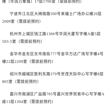
楼（华润万象城）17层1706室（需提前预约）
黑龙江省双鸭山市尖山区新兴大街售后服务中心（需提前预约）
黑龙江省绥化市北林区新华街与康庄路交叉口售后服务中心（需提前预约）
宁波市江北区大闸南路500号来福士广场办公楼20层
黑龙江省伊春市伊美区通河路售后服务中心（需提前预约）
2009室（需提前预约）
吉林省白城市洮北区明仁南街售后服务中心（需提前预约）
吉林省白山市浑江区浑江大街售后服务中心（需提前预约）
杭州市上城区钱江路1366号华润大厦写字楼A座5层
吉林省吉林市船营区河南街售后服务中心（需提前预约）
503-5室（需提前预约）
吉林省辽源市龙山区人民大街售后服务中心（需提前预约）
吉林省梅河口市新华街道梅河大街售后服务中心（需提前预约）
金华市金东区东市南街777号金华万达广场写字楼4号
吉林省四平市铁东区紫气大路与南九经街交汇处售后服务中心（需提前预约）
楼22层2209室（需提前预约）
吉林省松原市宁江区五环大街售后服务中心（需提前预约）
吉林省通化市东昌区环通乡江南大街售后服务中心（需提前预约）
绍兴市越城区胜利东路379号世茂天际中心写字楼8层
吉林省延边市延吉市解放路售后服务中心（需提前预约）
805室（需提前预约）
辽宁省鞍山市铁东区站前街售后服务中心（需提前预约）
辽宁省本溪市平山区胜利路售后服务中心（需提前预约）
嘉兴市南湖区广益路705号嘉兴世界贸易中心写字楼A
辽宁省朝阳市双塔区新华路售后服务中心（需提前预约）
座13层1304室（需提前预约）
辽宁省丹东市振兴区七经街售后服务中心（需提前预约）