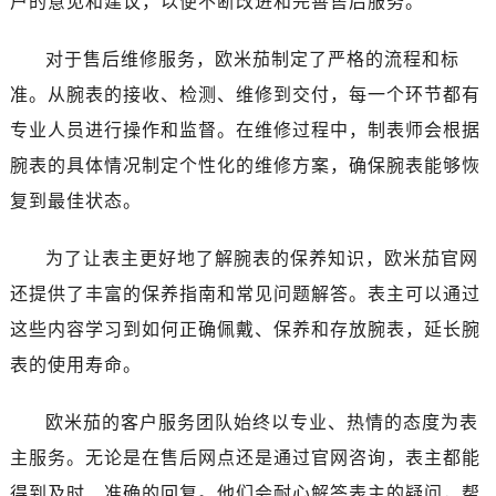
户的意见和建议，以便不断改进和完善售后服务。
湖南省张家界市永定区解放路售后服务中心（需提前预约）
湖南省长沙市芙蓉区建湘路393号世茂环球金融中心写字楼10层1013室售后服务中心（需提前预约）
对于售后维修服务，欧米茄制定了严格的流程和标
湖南省株洲市芦淞区建设南路售后服务中心（需提前预约）
准。从腕表的接收、检测、维修到交付，每一个环节都有
甘肃省白银市白银区北京路售后服务中心（需提前预约）
专业人员进行操作和监督。在维修过程中，制表师会根据
甘肃省定西市安定区解放路售后服务中心（需提前预约）
甘肃省敦煌市沙州镇阳关中路售后服务中心（需提前预约）
腕表的具体情况制定个性化的维修方案，确保腕表能够恢
甘肃省合作市人民街售后服务中心（需提前预约）
复到最佳状态。
甘肃省嘉峪关市雄关区新华中路售后服务中心（需提前预约）
甘肃省金昌市金川区北京路售后服务中心（需提前预约）
为了让表主更好地了解腕表的保养知识，欧米茄官网
甘肃省酒泉市肃州区西大街售后服务中心（需提前预约）
还提供了丰富的保养指南和常见问题解答。表主可以通过
甘肃省临夏市城南街道团结路售后服务中心（需提前预约）
这些内容学习到如何正确佩戴、保养和存放腕表，延长腕
甘肃省陇南市武都区人民路售后服务中心（需提前预约）
表的使用寿命。
甘肃省平凉市崆峒区西大街售后服务中心（需提前预约）
甘肃省庆阳市西峰区南大街售后服务中心（需提前预约）
欧米茄的客户服务团队始终以专业、热情的态度为表
甘肃省天水市秦州区民主路售后服务中心（需提前预约）
主服务。无论是在售后网点还是通过官网咨询，表主都能
甘肃省武威市凉州区迎宾路售后服务中心（需提前预约）
得到及时、准确的回复。他们会耐心解答表主的疑问，帮