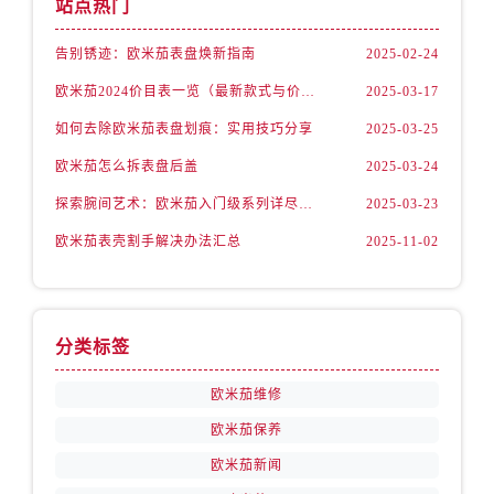
站点热门
四川省成都市锦江区人民东路6号SAC东原中心24层2406B室售后服务中心（需提前预约）
四川省达州市通川区中心广场、老车坝售后服务中心（需提前预约）
告别锈迹：欧米茄表盘焕新指南
2025-02-24
四川省德阳市旌阳区长江西路、南街售后服务中心（需提前预约）
欧米茄2024价目表一览（最新款式与价格解析）
2025-03-17
四川省甘孜州市康定市情歌广场、箭炉街售后服务中心（需提前预约）
如何去除欧米茄表盘划痕：实用技巧分享
2025-03-25
四川省广安市广安区建安南路售后服务中心（需提前预约）
四川省广元市利州区老城南北街、东大街售后服务中心（需提前预约）
欧米茄怎么拆表盘后盖
2025-03-24
四川省乐山市市中区嘉定中路售后服务中心（需提前预约）
探索腕间艺术：欧米茄入门级系列详尽指南
2025-03-23
四川省凉山州市西昌市大巷口下街售后服务中心（需提前预约）
欧米茄表壳割手解决办法汇总
2025-11-02
四川省泸州市江阳区治平路售后服务中心（需提前预约）
四川省眉山市东坡区三苏路售后服务中心（需提前预约）
四川省绵阳市涪城区翠花街售后服务中心（需提前预约）
分类标签
四川省南充市高坪区江东大道售后服务中心（需提前预约）
四川省内江市东兴区汉安大道售后服务中心（需提前预约）
欧米茄维修
四川省攀枝花市东区三线大道北段售后服务中心（需提前预约）
欧米茄保养
四川省遂宁市船山区香林南路售后服务中心（需提前预约）
欧米茄新闻
四川省雅安市雨城区熊猫大道售后服务中心（需提前预约）