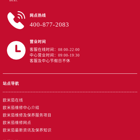
next."
江苏省无锡市梁溪区人民中路139号恒隆广场写字楼1座11层1104室售后服务中心（需提前预约）
江苏省南通市崇川区工农路57号圆融广场写字楼16层1603室售后服务中心（需提前预约）
网点热线
江苏省苏州市苏州工业园区 星港街199号苏州中心办公楼C座22层08室售后服务中心（需提前预约）
400-877-2083
湖北省武汉市江汉区解放大道686号世界贸易大厦38层09室售后服务中心（需提前预约）
广西省南宁市青秀区金湖路59号地王大厦12楼1224室售后服务中心（需提前预约）
营业时间
安徽省合肥市蜀山区潜山路111号万象城华润大厦B座12楼03室售后服务中心（需提前预约）
客服在线时间：08:00-22:00
福建省泉州市丰泽区宝洲路729号浦西万达中心写字楼A座7楼709室售后服务中心（需提前预约）
中心营业时间：09:00-19:30
客服及中心节假日不休
山东省青岛市南区山东路6号华润大厦B座22层04室售后服务中心（需提前预约）
山东省烟台市芝罘区胜利路139号万达金融中心A座907室售后服务中心（需提前预约）
吉林省长春市朝阳区西安大路727号中银大厦A座(旺进大厦)18层09室售后服务中心（需提前预约）
站点导航
贵州省贵阳市南明区都司高架桥路33号亨特国际金融中心14楼14D售后服务中心（需提前预约）
云南省昆明市盘龙区北京路928号同德昆明广场写字楼10层06室售后服务中心（需提前预约）
欧米茄在线
河北省石家庄市长安区中山东路39号勒泰中心写字楼B座13层07室售后服务中心（需提前预约）
欧米茄维修中心介绍
欧米茄维修及保养服务项目
陕西省西安市碑林区南关正街88号华侨城长安国际中心E座6楼10室售后服务中心（需提前预约）
欧米茄维修网点
海南省海口市龙华区金贸东路5号海口华润大厦B座17层1707室售后服务中心（需提前预约）
欧米茄最新资讯及保养知识
河北省唐山市路南区新华东道100号万达广场写字楼A座10层1002室售后服务中心（需提前预约）