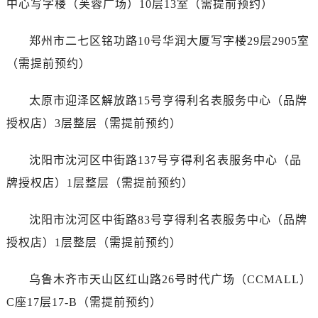
中心写字楼（芙蓉广场）10层13室（需提前预约）
山西省运城市盐湖区河东街售后服务中心（需提前预约）
山西省长治市潞州区英雄中路售后服务中心（需提前预约）
郑州市二七区铭功路10号华润大厦写字楼29层2905室
山西省太原市迎泽区迎泽街道解放路15号亨得利名表维修授权店3楼售后服务中心（需提前预约）
（需提前预约）
天津市和平区赤峰道136号天津国际金融中心26层2603室售后服务中心（需提前预约）
安徽省安庆市迎江区人民路售后服务中心（需提前预约）
太原市迎泽区解放路15号亨得利名表服务中心（品牌
安徽省蚌埠市蚌山区淮河路售后服务中心（需提前预约）
授权店）3层整层（需提前预约）
安徽省亳州市谯城区魏武大道售后服务中心（需提前预约）
安徽省池州市贵池区长江路售后服务中心（需提前预约）
沈阳市沈河区中街路137号亨得利名表服务中心（品
安徽省滁州市琅琊区南谯北路售后服务中心（需提前预约）
牌授权店）1层整层（需提前预约）
安徽省阜阳市颍州区颍州北路售后服务中心（需提前预约）
安徽省淮北市相山区淮海路售后服务中心（需提前预约）
沈阳市沈河区中街路83号亨得利名表服务中心（品牌
安徽省淮南市田家庵区国庆中路售后服务中心（需提前预约）
授权店）1层整层（需提前预约）
安徽省黄山市屯溪区黄山西路售后服务中心（需提前预约）
安徽省六安市金安区解放中路售后服务中心（需提前预约）
乌鲁木齐市天山区红山路26号时代广场（CCMALL）
安徽省马鞍山市雨山区湖南西路售后服务中心（需提前预约）
C座17层17-B（需提前预约）
安徽省宿州市埇桥区人民中路售后服务中心（需提前预约）