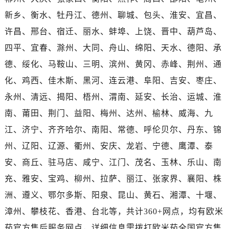
海南省三沙市西沙区西沙群岛永兴岛北京路售后服务中心（需提前预约）
新乡、衡水、牡丹江、德州、聊城、包头、淮安、宜昌、
海南省三亚市吉阳区迎宾路售后服务中心（需提前预约）
许昌、邢台、宿迁、丽水、蚌埠、上饶、晋中、葫芦岛、
海南省万宁市万城镇解放路售后服务中心（需提前预约）
海南省文昌市文城镇教育东路售后服务中心（需提前预约）
四平、宜春、滁州、大同、舟山、绵阳、天水、德阳、承
海南省五指山市通什镇三月三大道售后服务中心（需提前预约）
德、绥化、马鞍山、三明、滨州、黄冈、赤峰、荆州、通
香港特别行政区尖沙咀区油尖旺区广东道售后服务中心（需提前预约）
化、鸡西、佳木斯、黑河、连云港、阜阳、吉安、枣庄、
香港特别行政区金钟区中西区金钟道售后服务中心（需提前预约）
永州、清远、揭阳、梧州、渭南、延安、长治、运城、淮
香港特别行政区九龙区油尖旺区弥敦道售后服务中心（需提前预约）
南、莆田、荆门、益阳、梅州、达州、榆林、威海、九
香港特别行政区铜锣湾区湾仔区轩尼诗道售后服务中心（需提前预约）
江、济宁、齐齐哈尔、南阳、常德、呼伦贝尔、丹东、锦
河南省安阳市文峰区解放大道售后服务中心（需提前预约）
州、辽阳、辽源、衢州、安庆、龙岩、宁德、鹰潭、泰
河南省鹤壁市淇滨区九州路售后服务中心（需提前预约）
河南省济源市沁园街道济水大道售后服务中心（需提前预约）
安、商丘、驻马店、咸宁、江门、茂名、玉林、乐山、南
河南省焦作市解放区解放路售后服务中心（需提前预约）
充、雅安、宝鸡、柳州、拉萨、丽江、张家界、襄阳、株
河南省开封市鼓楼区中山路售后服务中心（需提前预约）
洲、遵义、鄂尔多斯、阳泉、昆山、黄石、湘潭、十堰、
河南省洛阳市西工区中州中路与解放路交叉口售后服务中心（需提前预约）
漳州、攀枝花、香港、台北等，共计360+网点，均有欧米
河南省漯河市源汇区交通路售后服务中心（需提前预约）
茄官方售后服务网点，详细信息需拨打欧米茄全国官方售