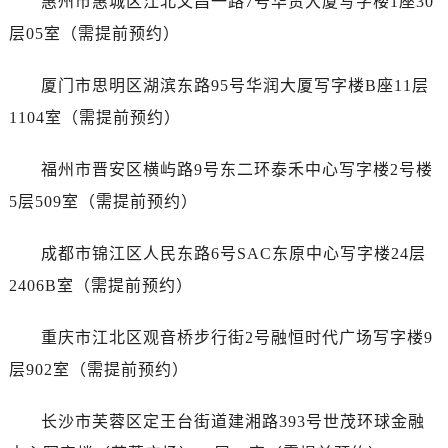
惠州市惠城区江北文昌一路7号华贸大厦写字楼1座30
内蒙古自治区赤峰市红山区哈达街售后服务中心（需提前预约）
层05室（需提前预约）
内蒙古自治区鄂尔多斯市东胜区伊金霍洛街售后服务中心（需提前预约）
内蒙古自治区呼伦贝尔市海拉尔区中央街售后服务中心（需提前预约）
厦门市思明区湖滨东路95号华润大厦写字楼B座11层
内蒙古自治区通辽市科尔沁区明仁大街售后服务中心（需提前预约）
1104室（需提前预约）
内蒙古自治区乌海市海勃湾区人民南路售后服务中心（需提前预约）
内蒙古自治区乌兰察布市集宁区恩和大街售后服务中心（需提前预约）
福州市晋安区横屿路9号东二环泰禾中心写字楼2号楼
内蒙古自治区锡林郭勒盟市锡林浩特市光明街与额尔敦路交叉口售后服务中心（需提前预约）
5层509室（需提前预约）
内蒙古自治区兴安盟市乌兰浩特市兴安大街售后服务中心（需提前预约）
山西省大同市平城区迎宾街售后服务中心（需提前预约）
成都市锦江区人民东路6号SAC东原中心写字楼24层
山西省晋城市城区黄华街售后服务中心（需提前预约）
2406B室（需提前预约）
山西省晋中市榆次区顺城街售后服务中心（需提前预约）
山西省临汾市尧都区解放路售后服务中心（需提前预约）
重庆市江北区观音桥步行街2号融恒时代广场写字楼9
山西省吕梁市离石区永宁中路与建设街交叉口售后服务中心（需提前预约）
层902室（需提前预约）
山西省朔州市朔城区怡西路与鄯阳西街交汇处售后服务中心（需提前预约）
山西省忻州市忻府区和平东街与七一南路交叉口售后服务中心（需提前预约）
长沙市芙蓉区定王台街道建湘路393号世茂环球金融
山西省阳泉市郊区平阳东街与新城大道交叉口售后服务中心（需提前预约）