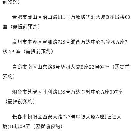
前预约）
山东省济南市历下区经十路11111号华润中心写字楼（万象城）15层1508室售后服务中心（需提前预约）
山东省济宁市任城区太白楼路售后服务中心（需提前预约）
合肥市蜀山区潜山路111号万象城华润大厦B座12楼03
山东省莱芜市文化南路8号银座商城名表维修一楼名表维修售后服务中心（需提前预约）
室（需提前预约）
山东省临沂市兰山区解放路售后服务中心（需提前预约）
山东省日照市东港区烟台路售后服务中心（需提前预约）
泉州市丰泽区宝洲路729号浦西万达中心写字楼A座7
山东省泰安市泰山区财源街道泰山大街售后服务中心（需提前预约）
楼709室（需提前预约）
山东省威海市环翠区新威海路89号振华商厦一楼名表维修售后服务中心（需提前预约）
山东省潍坊市奎文区东风东街售后服务中心（需提前预约）
青岛市南区山东路6号华润大厦B座22层04室（需提前
山东省枣庄市滕州市北辛路与善国路交叉口售后服务中心（需提前预约）
预约）
山东省淄博市张店区金晶大道售后服务中心（需提前预约）
上海市黄浦区南京东路299号宏伊国际广场写字楼8层806室售后服务中心（需提前预约）
烟台市芝罘区胜利路139号万达金融中心A座907室
上海市徐汇区虹桥路3号港汇中心2座37层3705室售后服务中心（需提前预约）
（需提前预约）
浙江省杭州市上城区钱江路1366号华润大厦A座5层503-5室售后服务中心（需提前预约）
浙江省湖州市吴兴区劳动路售后服务中心（需提前预约）
长春市朝阳区西安大路727号中银大厦A座(旺进大
浙江省嘉兴市南湖区广益路705号嘉兴世界贸易中心A座13层1304室售后服务中心（需提前预约）
厦)18层09室（需提前预约）
浙江省金华市金东区东市南街777号金华万达广场4号楼22楼2209室售后服务中心（需提前预约）