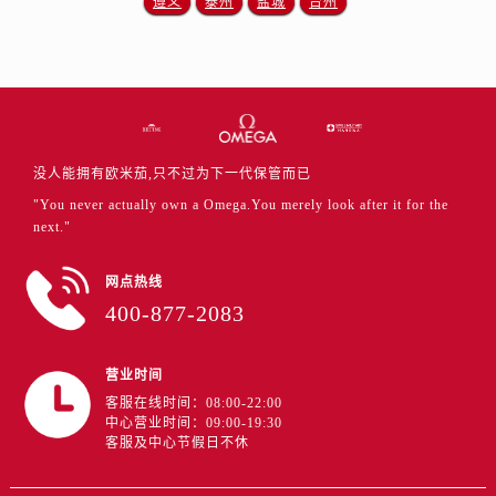
遵义
泰州
盐城
台州
山东省东营市东营区济南路售后服务中心（需提前预约）
山东省济南市历下区经十路11111号华润中心写字楼（万象城）15层1508室售后服务中心（需提前预约）
山东省济宁市任城区太白楼路售后服务中心（需提前预约）
山东省莱芜市文化南路8号银座商城名表维修一楼名表维修售后服务中心（需提前预约）
山东省临沂市兰山区解放路售后服务中心（需提前预约）
山东省日照市东港区烟台路售后服务中心（需提前预约）
没人能拥有欧米茄,只不过为下一代保管而已
山东省泰安市泰山区财源街道泰山大街售后服务中心（需提前预约）
"You never actually own a Omega.You merely look after it for the
山东省威海市环翠区新威海路89号振华商厦一楼名表维修售后服务中心（需提前预约）
next."
山东省潍坊市奎文区东风东街售后服务中心（需提前预约）
网点热线
山东省枣庄市滕州市北辛路与善国路交叉口售后服务中心（需提前预约）
400-877-2083
山东省淄博市张店区金晶大道售后服务中心（需提前预约）
上海市黄浦区南京东路299号宏伊国际广场写字楼8层806室售后服务中心（需提前预约）
营业时间
上海市徐汇区虹桥路3号港汇中心2座37层3705室售后服务中心（需提前预约）
客服在线时间：08:00-22:00
浙江省杭州市上城区钱江路1366号华润大厦A座5层503-5室售后服务中心（需提前预约）
中心营业时间：09:00-19:30
浙江省湖州市吴兴区劳动路售后服务中心（需提前预约）
客服及中心节假日不休
浙江省嘉兴市南湖区广益路705号嘉兴世界贸易中心A座13层1304室售后服务中心（需提前预约）