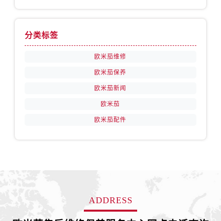
安徽省宿州市埇桥区人民中路售后服务中心（需提前预约）
安徽省铜陵市铜官区石城大道售后服务中心（需提前预约）
安徽省芜湖市镜湖区中山路步行街售后服务中心（需提前预约）
分类标签
安徽省宣城市宣州区叠嶂西路售后服务中心（需提前预约）
欧米茄维修
福建省龙岩市新罗区九一南路售后服务中心（需提前预约）
福建省南平市建阳区人民西路售后服务中心（需提前预约）
欧米茄保养
福建省宁德市蕉城区天湖东路售后服务中心（需提前预约）
欧米茄新闻
福建省莆田市城厢区霞林街道荔华东大道售后服务中心（需提前预约）
欧米茄
福建省三明市三元区东乾二路售后服务中心（需提前预约）
欧米茄配件
福建省漳州市龙文区步港路售后服务中心（需提前预约）
江苏省常州市新北区龙锦路1590号现代传媒中心5号楼10层1008室售后服务中心（需提前预约）
江苏省淮安市清江浦区淮海北路售后服务中心（需提前预约）
江苏省连云港市海州区通灌北路售后服务中心（需提前预约）
江苏省南京市秦淮区中山南路1号南京中心22层22-C1-C3室售后服务中心（需提前预约）
江苏省宿迁市宿城区西湖路售后服务中心（需提前预约）
ADDRESS
江苏省泰州市海陵区永定东路399号置地商务中心东塔（华润万象城）17层1706室售后服务中心（需提前预约）