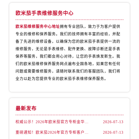
内蒙古自治区包头市青山区幸福路甲3号王府井百货名表维修售后服务中心（需提前预约）
内蒙古自治区赤峰市红山区哈达街售后服务中心（需提前预约）
欧米茄手表维修服务中心
内蒙古自治区鄂尔多斯市东胜区伊金霍洛街售后服务中心（需提前预约）
欧米茄维修服务中心地址
拥有专业团队，致力于为客户提供
内蒙古自治区呼伦贝尔市海拉尔区中央街售后服务中心（需提前预约）
专业的维修和保养服务。我们的技师拥有丰富的经验，并配
内蒙古自治区通辽市科尔沁区明仁大街售后服务中心（需提前预约）
备了先进的维修设备，以确保为您的欧米茄手表提供一流的
内蒙古自治区乌海市海勃湾区人民南路售后服务中心（需提前预约）
维修服务，无论是手表维修、配件更换、故障诊断还是手表
内蒙古自治区乌兰察布市集宁区恩和大街售后服务中心（需提前预约）
保养等服务，我们都会用心对待，让您的手表焕发新生。我
内蒙古自治区锡林郭勒盟市锡林浩特市光明街与额尔敦路交叉口售后服务中心（需提前预约）
们的欧米茄维修保养服务网点遍布全国各地，如果您有任何
问题或需要维修服务，请随时联系我们的客服团队，我们将
内蒙古自治区兴安盟市乌兰浩特市兴安大街售后服务中心（需提前预约）
全力以赴为您提供专业的欧米茄手表维修保养服务。
山西省大同市平城区迎宾街售后服务中心（需提前预约）
山西省晋城市城区黄华街售后服务中心（需提前预约）
山西省晋中市榆次区顺城街售后服务中心（需提前预约）
山西省临汾市尧都区解放路售后服务中心（需提前预约）
最新发布
山西省吕梁市离石区永宁中路与建设街交叉口售后服务中心（需提前预约）
权威公示！2026年欧米茄官方专柜金华客户服务热线已更新（7月核实）
2026-07-13
山西省朔州市朔城区怡西路与鄯阳西街交汇处售后服务中心（需提前预约）
山西省忻州市忻府区和平东街与七一南路交叉口售后服务中心（需提前预约）
重磅通知！欧米茄2026年官方专柜客户服务升级｜7月起金华专柜信息及联络热线全新公示
2026-07-13