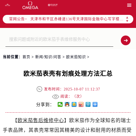
北京市东城区东长安街1号东方广场写字楼W3座6层602室（需提前预约）

北京市朝阳区建国门外大街甲6号华熙国际中心写字楼D座11层1102室（需提前预约）
▲
官网公告>
天津市和平区赤峰道136号天津国际金融中心写字楼26层2603室（需提前预约）
▼
上海市徐汇区虹桥路3号港汇中心写字楼2座37层3705室（需提前预约）
上海市黄浦区南京东路299号宏伊国际广场写字楼8层806室（需提前预约）
南京市秦淮区中山南路1号（新街口）南京中心写字楼22层C1-1室（需提前预约）
常州市新北区龙锦路1590号现代传媒中心写字楼5号楼10层1008室（需提前预约）
当前位置：
首页
>
新闻/知识/问答
>
欧米茄知识
>
徐州市鼓楼区淮海东路29号苏宁广场IFC国际金融中心写字楼35层3508室（需提前预约）
扬州市邗江区国展路29号星耀天地写字楼1号楼18层1803室（需提前预约）
欧米茄表壳有划痕处理方法汇总
盐城市盐都区世纪大道5号盐城金融城写字楼1号楼16层1604室（需提前预约）
泰州市海陵区永定东路399号置地商务中心东塔写字楼（华润万象城）17层1706室（需提前预约）
发布时间：2025-10-07 11:12:37
宁波市江北区大闸南路500号来福士广场办公楼20层2009室（需提前预约）
阅读：（
次）
杭州市上城区钱江路1366号华润大厦写字楼A座5层503-5室（需提前预约）
分享到：
金华市金东区东市南街777号金华万达广场写字楼4号楼22层2209室（需提前预约）
【
欧米茄售后维修中心
】欧米茄作为全球知名的瑞士
绍兴市越城区胜利东路379号世茂天际中心写字楼8层805室（需提前预约）
手表品牌，其表壳常常因其精美的设计和耐用的材质而受
嘉兴市南湖区广益路705号嘉兴世界贸易中心写字楼A座13层1304室（需提前预约）