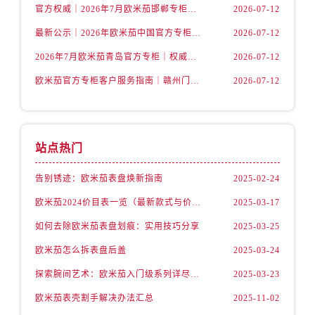
山西省阳泉市郊区平阳东街与新城大道交叉口售后服务中心（需提前预约）
官方权威｜2026年7月欧米茄邯郸专柜客户服务电话及信息大全
2026-07-12
山西省运城市盐湖区河东街售后服务中心（需提前预约）
最新公示｜2026年欧米茄中国官方专柜客户电话及专柜名录7月更新
2026-07-12
山西省长治市潞州区英雄中路售后服务中心（需提前预约）
2026年7月欧米茄青岛官方专柜｜权威客户服务核验攻略与联络热线公告
2026-07-12
山西省太原市迎泽区迎泽街道解放路15号亨得利名表维修授权店3楼售后服务中心（需提前预约）
欧米茄官方专柜客户服务指南｜赣州门店信息+官方热线全公开（2026年7月最新）
2026-07-12
天津市和平区赤峰道136号天津国际金融中心26层2603室售后服务中心（需提前预约）
安徽省安庆市迎江区人民路售后服务中心（需提前预约）
安徽省蚌埠市蚌山区淮河路售后服务中心（需提前预约）
安徽省亳州市谯城区魏武大道售后服务中心（需提前预约）
站点热门
安徽省池州市贵池区长江路售后服务中心（需提前预约）
告别锈迹：欧米茄表盘焕新指南
2025-02-24
安徽省滁州市琅琊区南谯北路售后服务中心（需提前预约）
安徽省阜阳市颍州区颍州北路售后服务中心（需提前预约）
欧米茄2024价目表一览（最新款式与价格解析）
2025-03-17
安徽省淮北市相山区淮海路售后服务中心（需提前预约）
如何去除欧米茄表盘划痕：实用技巧分享
2025-03-25
安徽省淮南市田家庵区国庆中路售后服务中心（需提前预约）
欧米茄怎么拆表盘后盖
2025-03-24
安徽省黄山市屯溪区黄山西路售后服务中心（需提前预约）
探索腕间艺术：欧米茄入门级系列详尽指南
2025-03-23
安徽省六安市金安区解放中路售后服务中心（需提前预约）
欧米茄表壳割手解决办法汇总
2025-11-02
安徽省马鞍山市雨山区湖南西路售后服务中心（需提前预约）