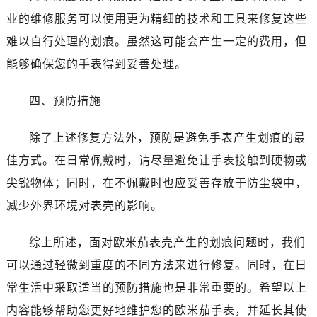
昆明市盘龙区北京路928号同德昆明广场写字楼10层06室（需提前预约）
业的维修服务可以使用更为精细的技术和工具来修复这些
石家庄市长安区中山东路39号勒泰中心写字楼B座13层07室（需提前预约）
难以自行处理的划痕。虽然这可能会产生一定的费用，但
西安市碑林区南关正街88号华侨城长安国际中心E座6楼10室（需提前预约）
能够确保您的手表得到妥善处理。
海口市龙华区金贸东路5号海口华润大厦B座17层1707室（需提前预约）
唐山市路南区新华东道100号万达广场写字楼A座10层1002室（需提前预约）
四、预防措施
台州市椒江区东海大道1800号腾达中心东1幢20楼2002室（需提前预约）
内蒙古自治区呼和浩特市玉泉区大学西街70号华润万象城写字楼（鄂尔多斯大厦）23层2326室（需提前预约）
除了上述修复方法外，预防是避免手表产生划痕的最
甘肃省兰州市七里河区西津西路16号兰州中心写字楼21层2102室（需提前预约）
佳方式。在日常佩戴时，请尽量避免让手表接触到硬物或
重庆市解放碑渝中区民权路28号英利国际金融中心写字楼20层01室（需提前预约）
尖锐物体；同时，在不佩戴时也应妥善存放于防尘袋中，
黑龙江省大庆市萨尔图区会战大街售后服务中心（需提前预约）
黑龙江省鹤岗市向阳区红军路售后服务中心（需提前预约）
减少外界环境对表壳的影响。
黑龙江省黑河市爱辉区中央街售后服务中心（需提前预约）
综上所述，面对欧米茄表壳产生的划痕问题时，我们
黑龙江省鸡西市鸡冠区红军路售后服务中心（需提前预约）
黑龙江省佳木斯市向阳区长安路售后服务中心（需提前预约）
可以通过轻微到重度的不同方法来进行修复。同时，在日
黑龙江省牡丹江市东安区太平路售后服务中心（需提前预约）
常生活中采取适当的预防措施也是非常重要的。希望以上
黑龙江省七台河市桃山区大同街售后服务中心（需提前预约）
内容能够帮助您更好地维护您的欧米茄手表，并延长其使