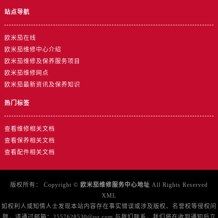
浙江省金华市金东区东市南街777号金华万达广场4号楼22楼2209室售后服务中心（需提前预约）
站点导航
浙江省丽水市莲都区解放街售后服务中心（需提前预约）
浙江省宁波市江北区大闸南路500号来福士广场办公楼20层2009室售后服务中心（需提前预约）
欧米茄在线
浙江省衢州市柯城区上街售后服务中心（需提前预约）
欧米茄维修中心介绍
浙江省绍兴市越城区胜利东路379号世茂天际中心写字楼8层805室售后服务中心（需提前预约）
欧米茄维修及保养服务项目
浙江省舟山市定海区解放东路售后服务中心（需提前预约）
欧米茄维修网点
欧米茄最新资讯及保养知识
澳门特别行政区大堂区议事亭前地（新马路）售后服务中心（需提前预约）
澳门特别行政区风顺堂区南湾大马路售后服务中心（需提前预约）
热门标签
澳门特别行政区花地玛堂区关闸广场售后服务中心（需提前预约）
澳门特别行政区花王堂区大三巴商圈售后服务中心（需提前预约）
查看维修相关文档
澳门特别行政区嘉模堂区官也街售后服务中心（需提前预约）
查看保养相关文档
查看配件相关文档
澳门省路氹城市金光大道售后服务中心（需提前预约）
澳门特别行政区望德堂区塔石广场售后服务中心（需提前预约）
福建省福州市鼓楼区五四路128-1号恒力城写字楼15层03室售后服务中心（需提前预约）
版权所有：
Copyright ©
欧米茄维修服务中心地址
All Rights Reserved
福建省厦门市思明区湖滨东路95号万象城华润大厦B座11层1104室售后服务中心（需提前预约）
XML
如权利人或知情人士发现本站内容存在事实错误或涉及版权、名誉权等侵权问
广东省潮州市潮安区新风路与潮汕路交汇处售后服务中心（需提前预约）
题，请通过邮箱：2557628530@qq.com 与我们联系，我们将在收到通知后立