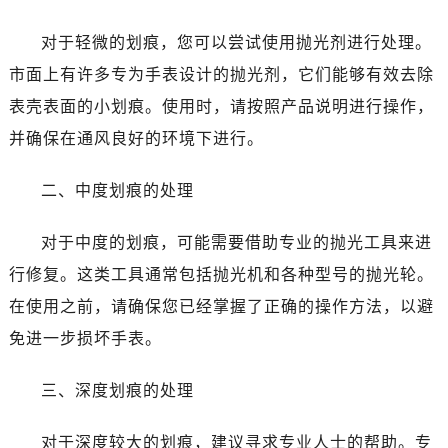
温州市鹿城区锦绣路1067号置信广场10层1015室（需提前预约）
哈尔滨市道里区友谊西路600号富力中心T2座写字楼29层03室（需提前预约）
对于轻微的划痕，您可以尝试使用抛光剂进行处理。
大连市中山区人民路15号国际金融大厦7层G室（需提前预约）
市面上有许多专为手表设计的抛光剂，它们能够有效去除
佛山市禅城区季华五路57号万科金融中心C座12层1205室（需提前预约）
表壳表面的小划痕。使用时，请按照产品说明进行操作，
东莞市东城街道鸿福东路1号民盈国贸中心T1写字楼9层907室（需提前预约）
并确保在通风良好的环境下进行。
无锡市梁溪区人民中路139号恒隆广场写字楼1座11层1104室（需提前预约）
南通市崇川区工农路57号圆融广场写字楼16层1603室（需提前预约）
二、中度划痕的处理
苏州市苏州工业园区星港街199号苏州中心办公楼C座22层08室（需提前预约）
武汉市江汉区解放大道686号世界贸易大厦38层09室（需提前预约）
对于中度的划痕，可能需要借助专业的抛光工具来进
南宁市青秀区金湖路59号地王大厦12楼1224室（需提前预约）
行修复。这类工具通常包括抛光机和各种型号的抛光轮。
合肥市蜀山区潜山路111号万象城华润大厦B座12楼03室（需提前预约）
在使用之前，请确保您已经掌握了正确的操作方法，以避
泉州市丰泽区宝洲路729号浦西万达中心写字楼A座7楼709室（需提前预约）
免进一步损坏手表。
青岛市南区山东路6号华润大厦B座22层04室（需提前预约）
烟台市芝罘区胜利路139号万达金融中心A座907室（需提前预约）
三、深度划痕的处理
长春市朝阳区西安大路727号中银大厦A座(旺进大厦)18层09室（需提前预约）
贵阳市南明区都司高架桥路33号亨特国际金融中心14楼14D（需提前预约）
对于深度较大的划痕，建议寻求专业人士的帮助。专