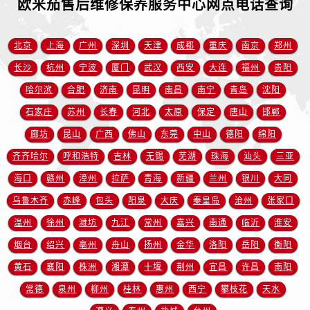
欧米茄售后维修保养服务中心网点电话查询
江苏省徐州市鼓楼区淮海东路29号苏宁广场IFC国际金融中心35层3508室售后服务中心（需提前预约）
江苏省盐城市盐都区世纪大道5号盐城金融城写字楼1号楼16层1604室售后服务中心（需提前预约）
江苏省扬州市邗江区国展路29号星耀天地写字楼1号楼18层1803室售后服务中心（需提前预约）
北京
上海
广州
深圳
天津
成都
重庆
南京
郑州
江苏省镇江市京口区中山东路售后服务中心（需提前预约）
长沙
杭州
宁波
厦门
武汉
西安
大连
福州
贵阳
江西省抚州市临川区赣东大道售后服务中心（需提前预约）
哈尔滨
合肥
济南
昆明
南昌
南宁
青岛
沈阳
江西省赣州市章贡区文清路售后服务中心（需提前预约）
石家庄
苏州
长春
河北
太原
保定
唐山
邯郸
江西省吉安市吉州区井冈山大道售后服务中心（需提前预约）
廊坊
昆山
广西
佛山
东莞
中山
德阳
绵阳
江西省景德镇市珠山区珠山中路售后服务中心（需提前预约）
齐齐哈尔
呼和浩特
吉林
无锡
芜湖
珠海
汕头
三亚
江西省九江市浔阳区浔阳路售后服务中心（需提前预约）
海口
赣州
漳州
拉萨
青海
新疆
兰州
银川
大同
江西省南昌市红谷滩新区红谷中大道998号绿地双子塔（中央广场）A1座办公楼14层1407室售后服务中心（需提前预约）
江西省萍乡市安源区萍安北大道与康庄路交叉口售后服务中心（需提前预约）
乌鲁木齐
赤峰
包头
阳泉
大庆
秦皇岛
沧州
张家口
江西省上饶市信州区滨江西路售后服务中心（需提前预约）
温州
徐州
潍坊
九江
常州
嘉兴
南通
临沂
淮安
江西省新余市渝水区北湖西路售后服务中心（需提前预约）
烟台
绍兴
亳州
舟山
扬州
金华
洛阳
岳阳
衡阳
江西省宜春市袁州区中山中路售后服务中心（需提前预约）
黄石
襄阳
株洲
湘潭
十堰
荆州
宜昌
许昌
南阳
江西省鹰潭市月湖区胜利东路售后服务中心（需提前预约）
常德
泉州
柳州
桂林
惠州
西宁
攀枝花
天水
山东省德州市德城区东风中路售后服务中心（需提前预约）