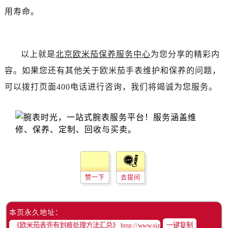
黑龙江省齐齐哈尔市龙沙区龙华路售后服务中心（需提前预约）
用寿命。
黑龙江省双鸭山市尖山区新兴大街售后服务中心（需提前预约）
黑龙江省绥化市北林区新华街与康庄路交叉口售后服务中心（需提前预约）
黑龙江省伊春市伊美区通河路售后服务中心（需提前预约）
以上就是
北京欧米茄保养服务中心
为您分享的精彩内
吉林省白城市洮北区明仁南街售后服务中心（需提前预约）
容。如果您还有其他关于欧米茄手表维护和保养的问题，
吉林省白山市浑江区浑江大街售后服务中心（需提前预约）
可以拨打页面400电话进行咨询，我们将竭诚为您服务。
吉林省吉林市船营区河南街售后服务中心（需提前预约）
吉林省辽源市龙山区人民大街售后服务中心（需提前预约）
吉林省梅河口市新华街道梅河大街售后服务中心（需提前预约）
吉林省四平市铁东区紫气大路与南九经街交汇处售后服务中心（需提前预约）
吉林省松原市宁江区五环大街售后服务中心（需提前预约）
吉林省通化市东昌区环通乡江南大街售后服务中心（需提前预约）
吉林省延边市延吉市解放路售后服务中心（需提前预约）
赞一下
去提问
辽宁省鞍山市铁东区站前街售后服务中心（需提前预约）
辽宁省本溪市平山区胜利路售后服务中心（需提前预约）
本页永久地址：
辽宁省朝阳市双塔区新华路售后服务中心（需提前预约）
一键复制