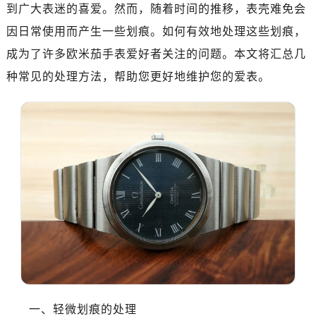
南昌市红谷滩新区红谷中大道998号绿地双子塔（中央广场）A1座办公楼14层07室（需提前预约）
到广大表迷的喜爱。然而，随着时间的推移，表壳难免会
济南市历下区经十路11111号华润中心写字楼（万象城）15层1508室（需提前预约）
因日常使用而产生一些划痕。如何有效地处理这些划痕，
广州市天河区天河路230号万菱汇国际中心写字楼A塔7层704室（需提前预约）
成为了许多欧米茄手表爱好者关注的问题。本文将汇总几
广州市越秀区环市东路371-375号世界贸易中心大厦南塔写字楼15层07室（需提前预约）
种常见的处理方法，帮助您更好地维护您的爱表。
深圳市罗湖区深南东路5001号华润大厦写字楼17层1701室（需提前预约）
惠州市惠城区江北文昌一路7号华贸大厦写字楼1座30层05室（需提前预约）
厦门市思明区湖滨东路95号华润大厦写字楼B座11层1104室（需提前预约）
福州市鼓楼区五四路128-1号恒力城写字楼15层03室（需提前预约）
成都市锦江区人民东路6号SAC东原中心写字楼24层2406B室（需提前预约）
重庆市江北区观音桥步行街2号融恒时代广场写字楼9层902室（需提前预约）
长沙市芙蓉区定王台街道建湘路393号世茂环球金融中心写字楼（芙蓉广场）10层13室（需提前预约）
郑州市二七区铭功路10号华润大厦写字楼29层2905室（需提前预约）
太原市迎泽区解放路15号亨得利名表服务中心（品牌授权店）3层整层（需提前预约）
沈阳市沈河区中街路137号亨得利名表服务中心（品牌授权店）1层整层（需提前预约）
沈阳市沈河区中街路83号亨得利名表服务中心（品牌授权店）1层整层（需提前预约）
乌鲁木齐市天山区红山路26号时代广场（CCMALL）C座17层17-B（需提前预约）
一、轻微划痕的处理