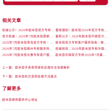
辽宁省丹东市振兴区七经街售后服务中心（需提前预约）
辽宁省抚顺市新抚区东一路售后服务中心（需提前预约）
辽宁省阜新市海州区解放大街售后服务中心（需提前预约）
相关文章
辽宁省葫芦岛市连山区中央路售后服务中心（需提前预约）
辽宁省锦州市古塔区中央大街售后服务中心（需提前预约）
权威公示！2026年欧米茄官方专柜金华客户服务热线已更新（7月核实）
重磅通知！欧米茄2026年官方专柜客户服务升级｜7月起金华专柜信息及联络热线全新公示
辽宁省辽阳市白塔区新运大街售后服务中心（需提前预约）
官方权威｜2026年7月欧米茄邯郸专柜客户服务电话及信息大全
最新公示｜2026年欧米茄中国官方专柜客户电话及专柜名录7月更新
2026年7月欧米茄青岛官方专柜｜权威客户服务核验攻略与联络热线公告
欧米茄官方专柜客户服务指南｜赣州门店信息+官方热线全公开（2026年7月最新）
辽宁省盘锦市兴隆台区石油大街售后服务中心（需提前预约）
2026年7月欧米茄赣州专柜服务热线全攻略｜官方客户咨询电话一查便知
权威核验｜2026年欧米茄专柜中国区客户服务热线（7月版）全攻略
辽宁省铁岭市银州区南马路售后服务中心（需提前预约）
2026年7月欧米茄长春专柜客户服务热线核验｜官方门店攻略大全
欧米茄中国官方专柜2026年7月最新通知｜服务热线与客户专线同步更新
辽宁省营口市站前区市府路与渤海大街交叉口售后服务中心（需提前预约）
辽宁省沈阳市沈河区中街路137号亨得利名表维修授权店1楼售后服务中心（需提前预约）
上一篇：
欧米茄手表表带掉色处理办法深度解析
辽宁省沈阳市沈河区中街路83号亨得利名表维修授权店1楼售后服务中心（需提前预约）
下一篇：
欧米茄机芯受损处理方法盘点
北京市朝阳区建国门外大街甲6号华熙国际中心D座11层1102室售后服务中心（需提前预约）
北京市东城区东长安街1号王府井东方广场W3座6层602室售后服务中心（需提前预约）
了解更多
河北省保定市竞秀区朝阳北大街北国先天下售后服务中心（需提前预约）
内蒙古自治区阿拉善盟市左旗土尔扈特大街售后服务中心（需提前预约）
欧米茄维修服务中心地址
内蒙古自治区巴彦淖尔市临河区新华街售后服务中心（需提前预约）