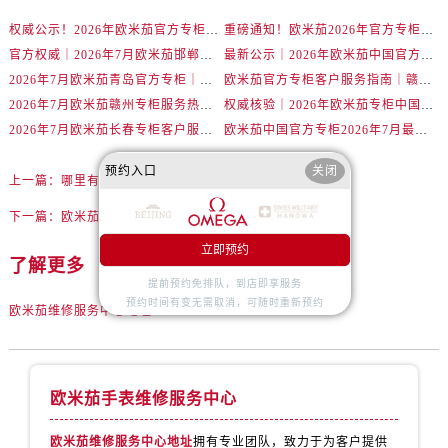
内蒙古自治区呼伦贝尔市海拉尔区中央街售后服务中心（需提前预约）
权威公示！2026年欧米茄官方专柜金华客户服务热线已更新（7月核实）
重磅通知！欧米茄2026年官方专柜客户服务升级｜7月起金华专柜信息及联络热线全新公示
内蒙古自治区通辽市科尔沁区明仁大街售后服务中心（需提前预约）
官方权威｜2026年7月欧米茄邯郸专柜客户服务电话及信息大全
最新公示｜2026年欧米茄中国官方专柜客户电话及专柜名录7月更新
内蒙古自治区乌海市海勃湾区人民南路售后服务中心（需提前预约）
2026年7月欧米茄青岛官方专柜｜权威客户服务核验攻略与联络热线公告
欧米茄官方专柜客户服务指南｜赣州门店信息+官方热线全公开（2026年7月最新）
内蒙古自治区乌兰察布市集宁区恩和大街售后服务中心（需提前预约）
2026年7月欧米茄赣州专柜服务热线全攻略｜官方客户咨询电话一查便知
权威核验｜2026年欧米茄专柜中国区客户服务热线（7月版）全攻略
内蒙古自治区锡林郭勒盟市锡林浩特市光明街与额尔敦路交叉口售后服务中心（需提前预约）
2026年7月欧米茄长春专柜客户服务热线核验｜官方门店攻略大全
欧米茄中国官方专柜2026年7月最新通知｜服务热线与客户专线同步更新
内蒙古自治区兴安盟市乌兰浩特市兴安大街售后服务中心（需提前预约）
预约入口
关闭
山西省大同市平城区迎宾街售后服务中心（需提前预约）
上一篇：
哪里有欧米茄专柜
山西省晋城市城区黄华街售后服务中心（需提前预约）
下一篇：
欧米茄机械表机芯生锈怎么处理
山西省晋中市榆次区顺城街售后服务中心（需提前预约）
立即预约
了解更多
山西省临汾市尧都区解放路售后服务中心（需提前预约）
提前预约免排队，到店即享服务
山西省吕梁市离石区永宁中路与建设街交叉口售后服务中心（需提前预约）
预约时间有变无需取消，可随时重新预约
欧米茄维修服务中心地址
山西省朔州市朔城区怡西路与鄯阳西街交汇处售后服务中心（需提前预约）
山西省忻州市忻府区和平东街与七一南路交叉口售后服务中心（需提前预约）
山西省阳泉市郊区平阳东街与新城大道交叉口售后服务中心（需提前预约）
欧米茄手表维修服务中心
山西省运城市盐湖区河东街售后服务中心（需提前预约）
山西省长治市潞州区英雄中路售后服务中心（需提前预约）
欧米茄维修服务中心地址
拥有专业团队，致力于为客户提供