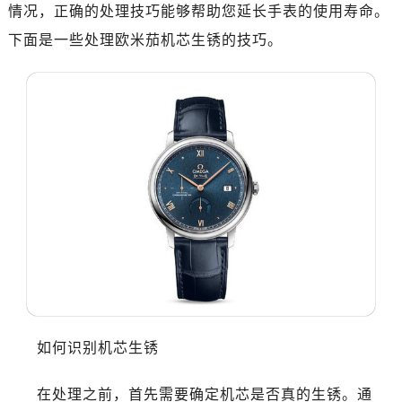
情况，正确的处理技巧能够帮助您延长手表的使用寿命。
广州市越秀区环市东路371-375号世界贸易中心大厦南塔写字楼15层07室（需提前预约）
深圳市罗湖区深南东路5001号华润大厦写字楼17层1701室（需提前预约）
下面是一些处理欧米茄机芯生锈的技巧。
惠州市惠城区江北文昌一路7号华贸大厦写字楼1座30层05室（需提前预约）
厦门市思明区湖滨东路95号华润大厦写字楼B座11层1104室（需提前预约）
福州市鼓楼区五四路128-1号恒力城写字楼15层03室（需提前预约）
成都市锦江区人民东路6号SAC东原中心写字楼24层2406B室（需提前预约）
重庆市江北区观音桥步行街2号融恒时代广场写字楼9层902室（需提前预约）
长沙市芙蓉区定王台街道建湘路393号世茂环球金融中心写字楼（芙蓉广场）10层13室（需提前预约）
郑州市二七区铭功路10号华润大厦写字楼29层2905室（需提前预约）
太原市迎泽区解放路15号亨得利名表服务中心（品牌授权店）3层整层（需提前预约）
沈阳市沈河区中街路137号亨得利名表服务中心（品牌授权店）1层整层（需提前预约）
沈阳市沈河区中街路83号亨得利名表服务中心（品牌授权店）1层整层（需提前预约）
乌鲁木齐市天山区红山路26号时代广场（CCMALL）C座17层17-B（需提前预约）
温州市鹿城区锦绣路1067号置信广场10层1015室（需提前预约）
如何识别机芯生锈
哈尔滨市道里区友谊西路600号富力中心T2座写字楼29层03室（需提前预约）
大连市中山区人民路15号国际金融大厦7层G室（需提前预约）
在处理之前，首先需要确定机芯是否真的生锈。通