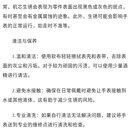
佛山市禅城区季华五路57号万科金融中心C座12层1205室（需提前预约）
常，机芯生锈会表现为零件表面出现黑色或灰色的斑点，
东莞市东城街道鸿福东路1号民盈国贸中心T1写字楼9层907室（需提前预约）
有时甚至会有金属腐蚀的迹象。此外，生锈可能会影响手
无锡市梁溪区人民中路139号恒隆广场写字楼1座11层1104室（需提前预约）
表的正常运行，如走时不准等。
南通市崇川区工农路57号圆融广场写字楼16层1603室（需提前预约）
苏州市苏州工业园区星港街199号苏州中心办公楼C座22层08室（需提前预约）
清洁与保养
武汉市江汉区解放大道686号世界贸易大厦38层09室（需提前预约）
南宁市青秀区金湖路59号地王大厦12楼1224室（需提前预约）
1.温和清洁：使用软布轻轻擦拭表壳和表带，去除表
合肥市蜀山区潜山路111号万象城华润大厦B座12楼03室（需提前预约）
面的灰尘和污垢。对于较为顽固的污渍，可以使用少量酒
泉州市丰泽区宝洲路729号浦西万达中心写字楼A座7楼709室（需提前预约）
精进行清洁。
青岛市南区山东路6号华润大厦B座22层04室（需提前预约）
烟台市芝罘区胜利路139号万达金融中心A座907室（需提前预约）
2.避免水接触：确保在日常佩戴时避免让手表接触到
长春市朝阳区西安大路727号中银大厦A座(旺进大厦)18层09室（需提前预约）
水或其他液体，这有助于减少生锈的风险。
贵阳市南明区都司高架桥路33号亨特国际金融中心14楼14D（需提前预约）
昆明市盘龙区北京路928号同德昆明广场写字楼10层06室（需提前预约）
3.专业清洗：如果自行清洁无法解决问题，建议将手
石家庄市长安区中山东路39号勒泰中心写字楼B座13层07室（需提前预约）
表送到专业的维修点进行清洗和检查。
西安市碑林区南关正街88号华侨城长安国际中心E座6楼10室（需提前预约）