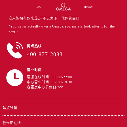
浙江省衢州市柯城区上街售后服务中心（需提前预约）
浙江省绍兴市越城区胜利东路379号世茂天际中心写字楼8层805室售后服务中心（需提前预约）
没人能拥有欧米茄,只不过为下一代保管而已
浙江省舟山市定海区解放东路售后服务中心（需提前预约）
"You never actually own a Omega.You merely look after it for the
澳门特别行政区大堂区议事亭前地（新马路）售后服务中心（需提前预约）
next."
澳门特别行政区风顺堂区南湾大马路售后服务中心（需提前预约）
澳门特别行政区花地玛堂区关闸广场售后服务中心（需提前预约）
网点热线
澳门特别行政区花王堂区大三巴商圈售后服务中心（需提前预约）
400-877-2083
澳门特别行政区嘉模堂区官也街售后服务中心（需提前预约）
澳门省路氹城市金光大道售后服务中心（需提前预约）
营业时间
澳门特别行政区望德堂区塔石广场售后服务中心（需提前预约）
客服在线时间：08:00-22:00
中心营业时间：09:00-19:30
福建省福州市鼓楼区五四路128-1号恒力城写字楼15层03室售后服务中心（需提前预约）
客服及中心节假日不休
福建省厦门市思明区湖滨东路95号万象城华润大厦B座11层1104室售后服务中心（需提前预约）
广东省潮州市潮安区新风路与潮汕路交汇处售后服务中心（需提前预约）
广东省广州市天河区天河路230号万菱汇国际中心A塔7层704室售后服务中心（需提前预约）
站点导航
广东省广州市越秀区环市东路371-375号世界贸易中心大厦南塔15层1507室售后服务中心（需提前预约）
广东省河源市源城区越王大道售后服务中心（需提前预约）
欧米茄在线