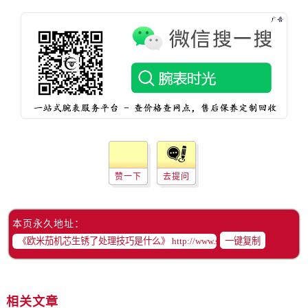
辽宁省葫芦岛市连山区中央路售后服务中心（需提前预约）
辽宁省锦州市古塔区中央大街售后服务中心（需提前预约）
辽宁省辽阳市白塔区新运大街售后服务中心（需提前预约）
辽宁省盘锦市兴隆台区石油大街售后服务中心（需提前预约）
辽宁省铁岭市银州区南马路售后服务中心（需提前预约）
辽宁省营口市站前区市府路与渤海大街交叉口售后服务中心（需提前预约）
辽宁省沈阳市沈河区中街路137号亨得利名表维修授权店1楼售后服务中心（需提前预约）
辽宁省沈阳市沈河区中街路83号亨得利名表维修授权店1楼售后服务中心（需提前预约）
北京市朝阳区建国门外大街甲6号华熙国际中心D座11层1102室售后服务中心（需提前预约）
赞一下
去提问
北京市东城区东长安街1号王府井东方广场W3座6层602室售后服务中心（需提前预约）
河北省保定市竞秀区朝阳北大街北国先天下售后服务中心（需提前预约）
内蒙古自治区阿拉善盟市左旗土尔扈特大街售后服务中心（需提前预约）
本页永久地址：
内蒙古自治区巴彦淖尔市临河区新华街售后服务中心（需提前预约）
一键复制
内蒙古自治区包头市青山区幸福路甲3号王府井百货名表维修售后服务中心（需提前预约）
内蒙古自治区赤峰市红山区哈达街售后服务中心（需提前预约）
内蒙古自治区鄂尔多斯市东胜区伊金霍洛街售后服务中心（需提前预约）
相关文章