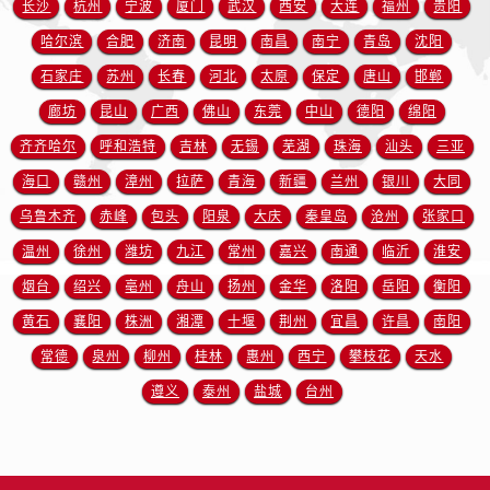
长沙
杭州
宁波
厦门
武汉
西安
大连
福州
贵阳
山东省莱芜市文化南路8号银座商城名表维修一楼名表维修售后服务中心（需提前预约）
哈尔滨
合肥
济南
昆明
南昌
南宁
青岛
沈阳
山东省临沂市兰山区解放路售后服务中心（需提前预约）
山东省日照市东港区烟台路售后服务中心（需提前预约）
石家庄
苏州
长春
河北
太原
保定
唐山
邯郸
山东省泰安市泰山区财源街道泰山大街售后服务中心（需提前预约）
廊坊
昆山
广西
佛山
东莞
中山
德阳
绵阳
山东省威海市环翠区新威海路89号振华商厦一楼名表维修售后服务中心（需提前预约）
齐齐哈尔
呼和浩特
吉林
无锡
芜湖
珠海
汕头
三亚
山东省潍坊市奎文区东风东街售后服务中心（需提前预约）
海口
赣州
漳州
拉萨
青海
新疆
兰州
银川
大同
山东省枣庄市滕州市北辛路与善国路交叉口售后服务中心（需提前预约）
乌鲁木齐
赤峰
包头
阳泉
大庆
秦皇岛
沧州
张家口
山东省淄博市张店区金晶大道售后服务中心（需提前预约）
温州
徐州
潍坊
九江
常州
嘉兴
南通
临沂
淮安
上海市黄浦区南京东路299号宏伊国际广场写字楼8层806室售后服务中心（需提前预约）
烟台
绍兴
亳州
舟山
扬州
金华
洛阳
岳阳
衡阳
上海市徐汇区虹桥路3号港汇中心2座37层3705室售后服务中心（需提前预约）
浙江省杭州市上城区钱江路1366号华润大厦A座5层503-5室售后服务中心（需提前预约）
黄石
襄阳
株洲
湘潭
十堰
荆州
宜昌
许昌
南阳
浙江省湖州市吴兴区劳动路售后服务中心（需提前预约）
常德
泉州
柳州
桂林
惠州
西宁
攀枝花
天水
浙江省嘉兴市南湖区广益路705号嘉兴世界贸易中心A座13层1304室售后服务中心（需提前预约）
遵义
泰州
盐城
台州
浙江省金华市金东区东市南街777号金华万达广场4号楼22楼2209室售后服务中心（需提前预约）
浙江省丽水市莲都区解放街售后服务中心（需提前预约）
浙江省宁波市江北区大闸南路500号来福士广场办公楼20层2009室售后服务中心（需提前预约）