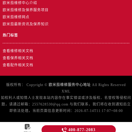
欧米茄维修中心介绍
广东省惠州市惠城区江北文昌一路7号华贸大厦1座30层3005室售后服务中心（需提前预约）
欧米茄维修及保养服务项目
广东省江门市蓬江区广场西路售后服务中心（需提前预约）
欧米茄维修网点
广东省揭阳市榕城进贤门步行街售后服务中心（需提前预约）
欧米茄最新资讯及保养知识
广东省茂名市电白区水东街道迎宾大道售后服务中心（需提前预约）
热门标签
广东省梅州市梅江区金燕大道售后服务中心（需提前预约）
广东省清远市清城区湖西路售后服务中心（需提前预约）
查看维修相关文档
广东省汕头市龙湖区长平路售后服务中心（需提前预约）
查看保养相关文档
广东省汕尾市城区香洲街道园林社区翠园街售后服务中心（需提前预约）
查看配件相关文档
广东省韶关市武江区芙蓉新区与老城中心交汇处售后服务中心（需提前预约）
广东省深圳市罗湖区深南东路5001号华润大厦17层1701室售后服务中心（需提前预约）
版权所有：
Copyright ©
欧米茄维修服务中心地址
All Rights Reserved
广东省阳江市江城区东风一路售后服务中心（需提前预约）
XML
广东省云浮市云城区金山路售后服务中心（需提前预约）
如权利人或知情人士发现本站内容存在事实错误或涉及版权、名誉权等侵权问
广东省湛江市赤坎区观海北路售后服务中心（需提前预约）
题，请通过邮箱：2557628530@qq.com 与我们联系，我们将在收到通知后立
即依法处理。当前页面信息更新时间：2026-07-14T11:17:07+08:00
广东省肇庆市端州区信安大道与砚都大道交汇处售后服务中心（需提前预约）
广西壮族自治区百色市右江区中山二路售后服务中心（需提前预约）

广西壮族自治区北海市海城区北京路售后服务中心（需提前预约）

400-877-2083