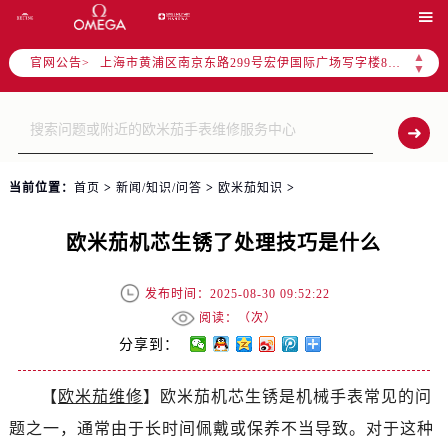
上海市徐汇区虹桥路3号港汇中心写字楼2座37层3705室（需提前预约）

上海市黄浦区南京东路299号宏伊国际广场写字楼8层806室（需提前预约）
▲
官网公告>
南京市秦淮区中山南路1号（新街口）南京中心写字楼22层C1-1室（需提前预约）
▼
常州市新北区龙锦路1590号现代传媒中心写字楼5号楼10层1008室（需提前预约）
徐州市鼓楼区淮海东路29号苏宁广场IFC国际金融中心写字楼35层3508室（需提前预约）
扬州市邗江区国展路29号星耀天地写字楼1号楼18层1803室（需提前预约）
盐城市盐都区世纪大道5号盐城金融城写字楼1号楼16层1604室（需提前预约）
当前位置：
首页
>
新闻/知识/问答
>
欧米茄知识
>
泰州市海陵区永定东路399号置地商务中心东塔写字楼（华润万象城）17层1706室（需提前预约）
宁波市江北区大闸南路500号来福士广场办公楼20层2009室（需提前预约）
欧米茄机芯生锈了处理技巧是什么
杭州市上城区钱江路1366号华润大厦写字楼A座5层503-5室（需提前预约）
金华市金东区东市南街777号金华万达广场写字楼4号楼22层2209室（需提前预约）
发布时间：2025-08-30 09:52:22
阅读：（
次）
绍兴市越城区胜利东路379号世茂天际中心写字楼8层805室（需提前预约）
分享到：
嘉兴市南湖区广益路705号嘉兴世界贸易中心写字楼A座13层1304室（需提前预约）
南昌市红谷滩新区红谷中大道998号绿地双子塔（中央广场）A1座办公楼14层07室（需提前预约）
【
欧米茄维修
】欧米茄机芯生锈是机械手表常见的问
济南市历下区经十路11111号华润中心写字楼（万象城）15层1508室（需提前预约）
题之一，通常由于长时间佩戴或保养不当导致。对于这种
广州市天河区天河路230号万菱汇国际中心写字楼A塔7层704室（需提前预约）