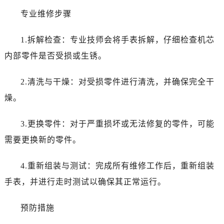
海口市龙华区金贸东路5号海口华润大厦B座17层1707室（需提前预约）
专业维修步骤
唐山市路南区新华东道100号万达广场写字楼A座10层1002室（需提前预约）
台州市椒江区东海大道1800号腾达中心东1幢20楼2002室（需提前预约）
1.拆解检查：专业技师会将手表拆解，仔细检查机芯
内蒙古自治区呼和浩特市玉泉区大学西街70号华润万象城写字楼（鄂尔多斯大厦）23层2326室（需提前预约）
内部零件是否受损或生锈。
甘肃省兰州市七里河区西津西路16号兰州中心写字楼21层2102室（需提前预约）
重庆市解放碑渝中区民权路28号英利国际金融中心写字楼20层01室（需提前预约）
2.清洗与干燥：对受损零件进行清洗，并确保完全干
黑龙江省大庆市萨尔图区会战大街售后服务中心（需提前预约）
燥。
黑龙江省鹤岗市向阳区红军路售后服务中心（需提前预约）
黑龙江省黑河市爱辉区中央街售后服务中心（需提前预约）
3.更换零件：对于严重损坏或无法修复的零件，可能
黑龙江省鸡西市鸡冠区红军路售后服务中心（需提前预约）
需要更换新的零件。
黑龙江省佳木斯市向阳区长安路售后服务中心（需提前预约）
黑龙江省牡丹江市东安区太平路售后服务中心（需提前预约）
4.重新组装与测试：完成所有维修工作后，重新组装
黑龙江省七台河市桃山区大同街售后服务中心（需提前预约）
手表，并进行走时测试以确保其正常运行。
黑龙江省齐齐哈尔市龙沙区龙华路售后服务中心（需提前预约）
黑龙江省双鸭山市尖山区新兴大街售后服务中心（需提前预约）
预防措施
黑龙江省绥化市北林区新华街与康庄路交叉口售后服务中心（需提前预约）