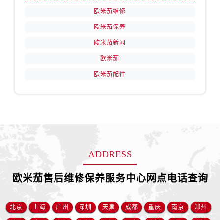
江苏省镇江市京口区中山东路售后服务中心（需提前预约）
欧米茄维修
江西省抚州市临川区赣东大道售后服务中心（需提前预约）
欧米茄保养
江西省赣州市章贡区文清路售后服务中心（需提前预约）
欧米茄新闻
江西省吉安市吉州区井冈山大道售后服务中心（需提前预约）
欧米茄
江西省景德镇市珠山区珠山中路售后服务中心（需提前预约）
欧米茄配件
江西省九江市浔阳区浔阳路售后服务中心（需提前预约）
江西省南昌市红谷滩新区红谷中大道998号绿地双子塔（中央广场）A1座办公楼14层1407室售后服务中心（需提前预约）
江西省萍乡市安源区萍安北大道与康庄路交叉口售后服务中心（需提前预约）
江西省上饶市信州区滨江西路售后服务中心（需提前预约）
江西省新余市渝水区北湖西路售后服务中心（需提前预约）
江西省宜春市袁州区中山中路售后服务中心（需提前预约）
ADDRESS
江西省鹰潭市月湖区胜利东路售后服务中心（需提前预约）
山东省德州市德城区东风中路售后服务中心（需提前预约）
欧米茄售后维修保养服务中心网点电话查询
山东省东营市东营区济南路售后服务中心（需提前预约）
山东省济南市历下区经十路11111号华润中心写字楼（万象城）15层1508室售后服务中心（需提前预约）
北京
上海
广州
深圳
天津
成都
重庆
南京
郑州
山东省济宁市任城区太白楼路售后服务中心（需提前预约）