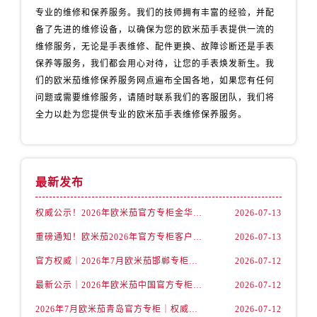
山西省太原市迎泽区迎泽街道解放路15号亨得利名表维修授权店3楼售后服务中心（需提前预约）
专业的维修和保养服务。我们的技师拥有丰富的经验，并配
天津市和平区赤峰道136号天津国际金融中心26层2603室售后服务中心（需提前预约）
备了先进的维修设备，以确保为您的欧米茄手表提供一流的
维修服务，无论是手表维修、配件更换、故障诊断还是手表
安徽省安庆市迎江区人民路售后服务中心（需提前预约）
保养等服务，我们都会用心对待，让您的手表焕发新生。我
安徽省蚌埠市蚌山区淮河路售后服务中心（需提前预约）
们的欧米茄维修保养服务网点遍布全国各地，如果您有任何
安徽省亳州市谯城区魏武大道售后服务中心（需提前预约）
问题或需要维修服务，请随时联系我们的客服团队，我们将
安徽省池州市贵池区长江路售后服务中心（需提前预约）
全力以赴为您提供专业的欧米茄手表维修保养服务。
安徽省滁州市琅琊区南谯北路售后服务中心（需提前预约）
安徽省阜阳市颍州区颍州北路售后服务中心（需提前预约）
安徽省淮北市相山区淮海路售后服务中心（需提前预约）
最新发布
安徽省淮南市田家庵区国庆中路售后服务中心（需提前预约）
安徽省黄山市屯溪区黄山西路售后服务中心（需提前预约）
权威公示！2026年欧米茄官方专柜金华客户服务热线已更新（7月核实）
2026-07-13
安徽省六安市金安区解放中路售后服务中心（需提前预约）
重磅通知！欧米茄2026年官方专柜客户服务升级｜7月起金华专柜信息及联络热线全新公示
2026-07-13
安徽省马鞍山市雨山区湖南西路售后服务中心（需提前预约）
官方权威｜2026年7月欧米茄邯郸专柜客户服务电话及信息大全
2026-07-12
安徽省宿州市埇桥区人民中路售后服务中心（需提前预约）
最新公示｜2026年欧米茄中国官方专柜客户电话及专柜名录7月更新
2026-07-12
安徽省铜陵市铜官区石城大道售后服务中心（需提前预约）
安徽省芜湖市镜湖区中山路步行街售后服务中心（需提前预约）
2026年7月欧米茄青岛官方专柜｜权威客户服务核验攻略与联络热线公告
2026-07-12