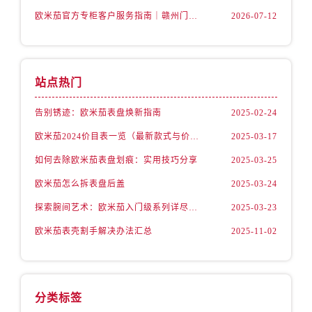
安徽省宣城市宣州区叠嶂西路售后服务中心（需提前预约）
欧米茄官方专柜客户服务指南｜赣州门店信息+官方热线全公开（2026年7月最新）
2026-07-12
福建省龙岩市新罗区九一南路售后服务中心（需提前预约）
福建省南平市建阳区人民西路售后服务中心（需提前预约）
福建省宁德市蕉城区天湖东路售后服务中心（需提前预约）
站点热门
福建省莆田市城厢区霞林街道荔华东大道售后服务中心（需提前预约）
福建省三明市三元区东乾二路售后服务中心（需提前预约）
告别锈迹：欧米茄表盘焕新指南
2025-02-24
福建省漳州市龙文区步港路售后服务中心（需提前预约）
欧米茄2024价目表一览（最新款式与价格解析）
2025-03-17
江苏省常州市新北区龙锦路1590号现代传媒中心5号楼10层1008室售后服务中心（需提前预约）
如何去除欧米茄表盘划痕：实用技巧分享
2025-03-25
江苏省淮安市清江浦区淮海北路售后服务中心（需提前预约）
欧米茄怎么拆表盘后盖
2025-03-24
江苏省连云港市海州区通灌北路售后服务中心（需提前预约）
江苏省南京市秦淮区中山南路1号南京中心22层22-C1-C3室售后服务中心（需提前预约）
探索腕间艺术：欧米茄入门级系列详尽指南
2025-03-23
江苏省宿迁市宿城区西湖路售后服务中心（需提前预约）
欧米茄表壳割手解决办法汇总
2025-11-02
江苏省泰州市海陵区永定东路399号置地商务中心东塔（华润万象城）17层1706室售后服务中心（需提前预约）
江苏省徐州市鼓楼区淮海东路29号苏宁广场IFC国际金融中心35层3508室售后服务中心（需提前预约）
江苏省盐城市盐都区世纪大道5号盐城金融城写字楼1号楼16层1604室售后服务中心（需提前预约）
分类标签
江苏省扬州市邗江区国展路29号星耀天地写字楼1号楼18层1803室售后服务中心（需提前预约）