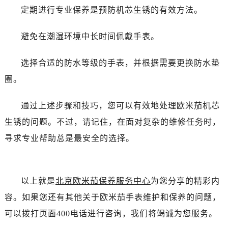
黑龙江省伊春市伊美区通河路售后服务中心（需提前预约）
定期进行专业保养是预防机芯生锈的有效方法。
吉林省白城市洮北区明仁南街售后服务中心（需提前预约）
吉林省白山市浑江区浑江大街售后服务中心（需提前预约）
避免在潮湿环境中长时间佩戴手表。
吉林省吉林市船营区河南街售后服务中心（需提前预约）
选择合适的防水等级的手表，并根据需要更换防水垫
吉林省辽源市龙山区人民大街售后服务中心（需提前预约）
吉林省梅河口市新华街道梅河大街售后服务中心（需提前预约）
圈。
吉林省四平市铁东区紫气大路与南九经街交汇处售后服务中心（需提前预约）
通过上述步骤和技巧，您可以有效地处理欧米茄机芯
吉林省松原市宁江区五环大街售后服务中心（需提前预约）
吉林省通化市东昌区环通乡江南大街售后服务中心（需提前预约）
生锈的问题。不过，请记住，在面对复杂的维修任务时，
吉林省延边市延吉市解放路售后服务中心（需提前预约）
寻求专业帮助总是最安全的选择。
辽宁省鞍山市铁东区站前街售后服务中心（需提前预约）
辽宁省本溪市平山区胜利路售后服务中心（需提前预约）
辽宁省朝阳市双塔区新华路售后服务中心（需提前预约）
以上就是
北京欧米茄保养服务中心
为您分享的精彩内
辽宁省丹东市振兴区七经街售后服务中心（需提前预约）
容。如果您还有其他关于欧米茄手表维护和保养的问题，
辽宁省抚顺市新抚区东一路售后服务中心（需提前预约）
可以拨打页面400电话进行咨询，我们将竭诚为您服务。
辽宁省阜新市海州区解放大街售后服务中心（需提前预约）