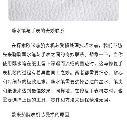
泉州市丰泽区宝洲路729号浦西万达中心写字楼A座7楼709室（需提前预约）
青岛市南区山东路6号华润大厦B座22层04室（需提前预约）
烟台市芝罘区胜利路139号万达金融中心A座907室（需提前预约）
长春市朝阳区西安大路727号中银大厦A座(旺进大厦)18层09室（需提前预约）
蘸水笔与手表的奇妙联系
贵阳市南明区都司高架桥路33号亨特国际金融中心14楼14D（需提前预约）
昆明市盘龙区北京路928号同德昆明广场写字楼10层06室（需提前预约）
在探索欧米茄腕表机芯受损处理技巧之前，我们不妨
石家庄市长安区中山东路39号勒泰中心写字楼B座13层07室（需提前预约）
先来聊聊蘸水笔与手表之间的奇妙联系。想象一下，当你
西安市碑林区南关正街88号华侨城长安国际中心E座6楼10室（需提前预约）
使用蘸水笔在纸上留下深邃而流畅的墨迹时，这与修复手
海口市龙华区金贸东路5号海口华润大厦B座17层1707室（需提前预约）
表机芯的过程有着异曲同工之妙。两者都需要细心、耐心
唐山市路南区新华东道100号万达广场写字楼A座10层1002室（需提前预约）
台州市椒江区东海大道1800号腾达中心东1幢20楼2002室（需提前预约）
和对细节的极致追求。蘸水笔需要选择合适的墨水、笔尖
内蒙古自治区呼和浩特市玉泉区大学西街70号华润万象城写字楼（鄂尔多斯大厦）23层2326室（需提前预约）
和纸张来达到最佳效果；同样地，在修复手表机芯时，也
甘肃省兰州市七里河区西津西路16号兰州中心写字楼21层2102室（需提前预约）
需要选择正确的工具、零件和方法来确保精准无误。
重庆市解放碑渝中区民权路28号英利国际金融中心写字楼20层01室（需提前预约）
黑龙江省大庆市萨尔图区会战大街售后服务中心（需提前预约）
欧米茄腕表机芯受损的原因
黑龙江省鹤岗市向阳区红军路售后服务中心（需提前预约）