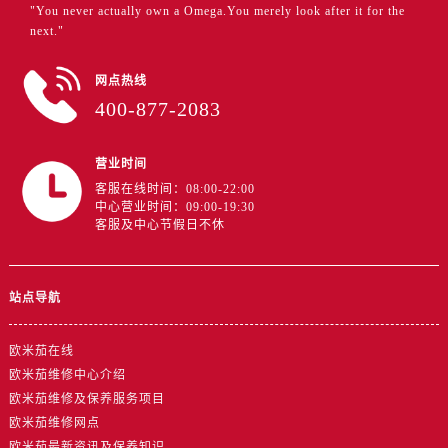
广东省韶关市武江区芙蓉新区与老城中心交汇处售后服务中心（需提前预约）
"You never actually own a Omega.You merely look after it for the
next."
广东省深圳市罗湖区深南东路5001号华润大厦17层1701室售后服务中心（需提前预约）
广东省阳江市江城区东风一路售后服务中心（需提前预约）
网点热线
广东省云浮市云城区金山路售后服务中心（需提前预约）
400-877-2083
广东省湛江市赤坎区观海北路售后服务中心（需提前预约）
广东省肇庆市端州区信安大道与砚都大道交汇处售后服务中心（需提前预约）
营业时间
广西壮族自治区百色市右江区中山二路售后服务中心（需提前预约）
客服在线时间：08:00-22:00
广西壮族自治区北海市海城区北京路售后服务中心（需提前预约）
中心营业时间：09:00-19:30
客服及中心节假日不休
广西壮族自治区崇左市江州区石景林街道友谊大道与丽川路交汇处售后服务中心（需提前预约）
广西壮族自治区防城港市港口区金花茶大道售后服务中心（需提前预约）
广西壮族自治区贵港市港北区港城街道布山大道与仙衣路交叉口售后服务中心（需提前预约）
站点导航
广西壮族自治区桂林市秀峰区红岭路售后服务中心（需提前预约）
广西壮族自治区河池市金城江区金城江街道朝阳路售后服务中心（需提前预约）
欧米茄在线
广西壮族自治区贺州市八步区城东街道灵峰南路售后服务中心（需提前预约）
欧米茄维修中心介绍
广西壮族自治区来宾市兴宾区桂中大道售后服务中心（需提前预约）
欧米茄维修及保养服务项目
欧米茄维修网点
广西壮族自治区柳州市城中区中山中路售后服务中心（需提前预约）
欧米茄最新资讯及保养知识