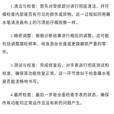
吉林省通化市东昌区环通乡江南大街售后服务中心（需提前预约）
1.清洁与检查：首先对受损部分进行彻底清洁，并仔
吉林省延边市延吉市解放路售后服务中心（需提前预约）
细检查内部是否有可见的损伤或异物。这一过程如同用蘸
辽宁省鞍山市铁东区站前街售后服务中心（需提前预约）
水笔清洗画布上的污渍前仔细观察一样。
辽宁省本溪市平山区胜利路售后服务中心（需提前预约）
辽宁省朝阳市双塔区新华路售后服务中心（需提前预约）
2.精密调整：根据诊断结果进行相应的调整。这可能
辽宁省丹东市振兴区七经街售后服务中心（需提前预约）
包括调整摆轮频率、校准游丝长度或更换磨损严重的零
辽宁省抚顺市新抚区东一路售后服务中心（需提前预约）
辽宁省阜新市海州区解放大街售后服务中心（需提前预约）
件。
辽宁省葫芦岛市连山区中央路售后服务中心（需提前预约）
3.测试与校准：完成修复后，对手表进行彻底测试和
辽宁省锦州市古塔区中央大街售后服务中心（需提前预约）
辽宁省辽阳市白塔区新运大街售后服务中心（需提前预约）
校准，确保其功能恢复正常。这一环节类似于检查蘸水笔
辽宁省盘锦市兴隆台区石油大街售后服务中心（需提前预约）
是否能流畅地书写。
辽宁省铁岭市银州区南马路售后服务中心（需提前预约）
辽宁省营口市站前区市府路与渤海大街交叉口售后服务中心（需提前预约）
4.最终检查：最后一步是全面检查手表的状态，确保
辽宁省沈阳市沈河区中街路137号亨得利名表维修授权店1楼售后服务中心（需提前预约）
所有功能均正常运作且没有新的问题产生。
辽宁省沈阳市沈河区中街路83号亨得利名表维修授权店1楼售后服务中心（需提前预约）