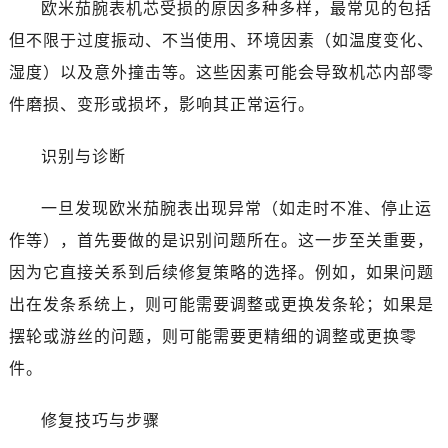
黑龙江省黑河市爱辉区中央街售后服务中心（需提前预约）
欧米茄腕表机芯受损的原因多种多样，最常见的包括
黑龙江省鸡西市鸡冠区红军路售后服务中心（需提前预约）
但不限于过度振动、不当使用、环境因素（如温度变化、
黑龙江省佳木斯市向阳区长安路售后服务中心（需提前预约）
湿度）以及意外撞击等。这些因素可能会导致机芯内部零
黑龙江省牡丹江市东安区太平路售后服务中心（需提前预约）
件磨损、变形或损坏，影响其正常运行。
黑龙江省七台河市桃山区大同街售后服务中心（需提前预约）
黑龙江省齐齐哈尔市龙沙区龙华路售后服务中心（需提前预约）
识别与诊断
黑龙江省双鸭山市尖山区新兴大街售后服务中心（需提前预约）
黑龙江省绥化市北林区新华街与康庄路交叉口售后服务中心（需提前预约）
一旦发现欧米茄腕表出现异常（如走时不准、停止运
黑龙江省伊春市伊美区通河路售后服务中心（需提前预约）
作等），首先要做的是识别问题所在。这一步至关重要，
吉林省白城市洮北区明仁南街售后服务中心（需提前预约）
因为它直接关系到后续修复策略的选择。例如，如果问题
吉林省白山市浑江区浑江大街售后服务中心（需提前预约）
出在发条系统上，则可能需要调整或更换发条轮；如果是
吉林省吉林市船营区河南街售后服务中心（需提前预约）
摆轮或游丝的问题，则可能需要更精细的调整或更换零
吉林省辽源市龙山区人民大街售后服务中心（需提前预约）
件。
吉林省梅河口市新华街道梅河大街售后服务中心（需提前预约）
吉林省四平市铁东区紫气大路与南九经街交汇处售后服务中心（需提前预约）
修复技巧与步骤
吉林省松原市宁江区五环大街售后服务中心（需提前预约）