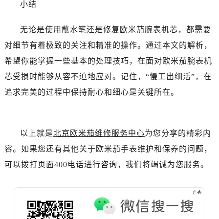
北京市朝阳区建国门外大街甲6号华熙国际中心D座11层1102室售后服务中心（需提前预约）
小结
北京市东城区东长安街1号王府井东方广场W3座6层602室售后服务中心（需提前预约）
无论是使用蘸水笔还是修复欧米茄腕表机芯，都需要
河北省保定市竞秀区朝阳北大街北国先天下售后服务中心（需提前预约）
内蒙古自治区阿拉善盟市左旗土尔扈特大街售后服务中心（需提前预约）
对细节有着极致的关注和精准的操作。通过本文的解析，
内蒙古自治区巴彦淖尔市临河区新华街售后服务中心（需提前预约）
希望你能掌握一些基本的处理技巧，在面对欧米茄腕表机
内蒙古自治区包头市青山区幸福路甲3号王府井百货名表维修售后服务中心（需提前预约）
芯受损时能够从容不迫地应对。记住，“慢工出细活”，在
内蒙古自治区赤峰市红山区哈达街售后服务中心（需提前预约）
追求完美的过程中保持耐心和细心是关键所在。
内蒙古自治区鄂尔多斯市东胜区伊金霍洛街售后服务中心（需提前预约）
内蒙古自治区呼伦贝尔市海拉尔区中央街售后服务中心（需提前预约）
内蒙古自治区通辽市科尔沁区明仁大街售后服务中心（需提前预约）
以上就是
北京欧米茄维修服务中心
为您分享的精彩内
内蒙古自治区乌海市海勃湾区人民南路售后服务中心（需提前预约）
容。如果您还有其他关于欧米茄手表维护和保养的问题，
内蒙古自治区乌兰察布市集宁区恩和大街售后服务中心（需提前预约）
可以拨打页面400电话进行咨询，我们将竭诚为您服务。
内蒙古自治区锡林郭勒盟市锡林浩特市光明街与额尔敦路交叉口售后服务中心（需提前预约）
内蒙古自治区兴安盟市乌兰浩特市兴安大街售后服务中心（需提前预约）
山西省大同市平城区迎宾街售后服务中心（需提前预约）
山西省晋城市城区黄华街售后服务中心（需提前预约）