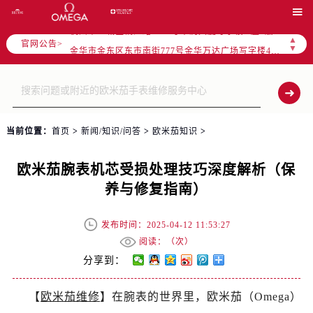
宁波市江北区大闸南路500号来福士广场办公楼20层2009室（需提前预约）

杭州市上城区钱江路1366号华润大厦写字楼A座5层503-5室（需提前预约）
▲
官网公告>
金华市金东区东市南街777号金华万达广场写字楼4号楼22层2209室（需提前预约）
▼
绍兴市越城区胜利东路379号世茂天际中心写字楼8层805室（需提前预约）
嘉兴市南湖区广益路705号嘉兴世界贸易中心写字楼A座13层1304室（需提前预约）
南昌市红谷滩新区红谷中大道998号绿地双子塔（中央广场）A1座办公楼14层07室（需提前预约）
济南市历下区经十路11111号华润中心写字楼（万象城）15层1508室（需提前预约）
当前位置：
首页
>
新闻/知识/问答
>
欧米茄知识
>
广州市天河区天河路230号万菱汇国际中心写字楼A塔7层704室（需提前预约）
广州市越秀区环市东路371-375号世界贸易中心大厦南塔写字楼15层07室（需提前预约）
欧米茄腕表机芯受损处理技巧深度解析（保
深圳市罗湖区深南东路5001号华润大厦写字楼17层1701室（需提前预约）
养与修复指南）
惠州市惠城区江北文昌一路7号华贸大厦写字楼1座30层05室（需提前预约）
厦门市思明区湖滨东路95号华润大厦写字楼B座11层1104室（需提前预约）
发布时间：2025-04-12 11:53:27
福州市鼓楼区五四路128-1号恒力城写字楼15层03室（需提前预约）
阅读：（
次）
成都市锦江区人民东路6号SAC东原中心写字楼24层2406B室（需提前预约）
分享到：
重庆市江北区观音桥步行街2号融恒时代广场写字楼9层902室（需提前预约）
【
欧米茄维修
】在腕表的世界里，欧米茄（Omega）
长沙市芙蓉区定王台街道建湘路393号世茂环球金融中心写字楼（芙蓉广场）10层13室（需提前预约）