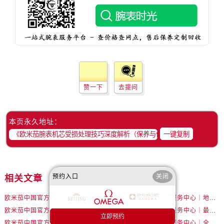
山西省晋中市榆次区顺城街售后服务中心（需提前预约）
山西省临汾市尧都区解放路售后服务中心（需提前预约）
山西省吕梁市离石区永宁中路与建设街交叉口售后服务中心（需提前预约）
山西省朔州市朔城区怡西路与鄯阳西街交汇处售后服务中心（需提前预约）
山西省忻州市忻府区和平东街与七一南路交叉口售后服务中心（需提前预约）
山西省阳泉市郊区平阳东街与新城大道交叉口售后服务中心（需提前预约）
赞一下
去提问
山西省运城市盐湖区河东街售后服务中心（需提前预约）
山西省长治市潞州区英雄中路售后服务中心（需提前预约）
山西省太原市迎泽区迎泽街道解放路15号亨得利名表维修授权店3楼售后服务中心（需提前预约）
本页永久地址：
天津市和平区赤峰道136号天津国际金融中心26层2603室售后服务中心（需提前预约）
一键复制
安徽省安庆市迎江区人民路售后服务中心（需提前预约）
安徽省蚌埠市蚌山区淮河路售后服务中心（需提前预约）
安徽省亳州市谯城区魏武大道售后服务中心（需提前预约）
预约入口
关闭
相关文章
安徽省池州市贵池区长江路售后服务中心（需提前预约）
欧米茄中国官方售后服务中心｜完整官方电话和网点地址权威信息公告（2026年7月最新）
欧米茄中国官方售后服务中心｜地址及官方客服热线权威信息公告（2026年7月最新）
安徽省滁州市琅琊区南谯北路售后服务中心（需提前预约）
欧米茄中国官方售后服务中心｜最新地址与客服电话权威信息通知（2026年7月最新）
欧米茄中国官方售后服务中心｜最新官方热线及维修地址权威信息通告（2026年7月最新）
安徽省阜阳市颍州区颍州北路售后服务中心（需提前预约）
立即预约
欧米茄中国官方售后服务中心｜服务热线及完整维修地址权威信息声明（2026年7月最新）
欧米茄中国官方售后服务中心｜全新维修地址和客服热线权威信息通告（2026年7月最新）