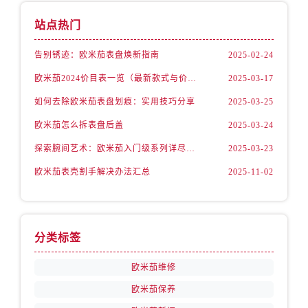
江西省上饶市信州区滨江西路售后服务中心（需提前预约）
站点热门
江西省新余市渝水区北湖西路售后服务中心（需提前预约）
江西省宜春市袁州区中山中路售后服务中心（需提前预约）
告别锈迹：欧米茄表盘焕新指南
2025-02-24
江西省鹰潭市月湖区胜利东路售后服务中心（需提前预约）
欧米茄2024价目表一览（最新款式与价格解析）
2025-03-17
山东省德州市德城区东风中路售后服务中心（需提前预约）
山东省东营市东营区济南路售后服务中心（需提前预约）
如何去除欧米茄表盘划痕：实用技巧分享
2025-03-25
山东省济南市历下区经十路11111号华润中心写字楼（万象城）15层1508室售后服务中心（需提前预约）
欧米茄怎么拆表盘后盖
2025-03-24
山东省济宁市任城区太白楼路售后服务中心（需提前预约）
探索腕间艺术：欧米茄入门级系列详尽指南
2025-03-23
山东省莱芜市文化南路8号银座商城名表维修一楼名表维修售后服务中心（需提前预约）
欧米茄表壳割手解决办法汇总
2025-11-02
山东省临沂市兰山区解放路售后服务中心（需提前预约）
山东省日照市东港区烟台路售后服务中心（需提前预约）
山东省泰安市泰山区财源街道泰山大街售后服务中心（需提前预约）
山东省威海市环翠区新威海路89号振华商厦一楼名表维修售后服务中心（需提前预约）
分类标签
山东省潍坊市奎文区东风东街售后服务中心（需提前预约）
欧米茄维修
山东省枣庄市滕州市北辛路与善国路交叉口售后服务中心（需提前预约）
欧米茄保养
山东省淄博市张店区金晶大道售后服务中心（需提前预约）