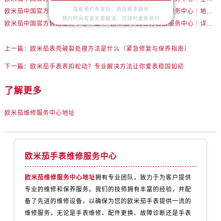
安徽省淮北市相山区淮海路售后服务中心（需提前预约）
提前预约免排队，到店即享服务
欧米茄中国官方售后服务中心｜地址与客服服务热线权威信息通告（2026年7月最新）
欧米茄中国官方售后服务中心｜地址及服务热线权威信息声明（2026年7月最新）
安徽省淮南市田家庵区国庆中路售后服务中心（需提前预约）
预约时间有变无需取消，可随时重新预约
欧米茄中国官方售后服务中心｜最新地址和售后服务热线权威信息公告（2026年7月最新）
欧米茄中国官方售后服务中心｜详细地址与官方电话权威信息声明（2026年7月最新）
安徽省黄山市屯溪区黄山西路售后服务中心（需提前预约）
安徽省六安市金安区解放中路售后服务中心（需提前预约）
上一篇：
欧米茄表壳破裂处理方法是什么（紧急修复与保养指南）
安徽省马鞍山市雨山区湖南西路售后服务中心（需提前预约）
下一篇：
欧米茄手表表扣松动？专业解决方法让你爱表稳固如初
安徽省宿州市埇桥区人民中路售后服务中心（需提前预约）
安徽省铜陵市铜官区石城大道售后服务中心（需提前预约）
了解更多
安徽省芜湖市镜湖区中山路步行街售后服务中心（需提前预约）
欧米茄维修服务中心地址
安徽省宣城市宣州区叠嶂西路售后服务中心（需提前预约）
福建省龙岩市新罗区九一南路售后服务中心（需提前预约）
福建省南平市建阳区人民西路售后服务中心（需提前预约）
欧米茄手表维修服务中心
福建省宁德市蕉城区天湖东路售后服务中心（需提前预约）
福建省莆田市城厢区霞林街道荔华东大道售后服务中心（需提前预约）
欧米茄维修服务中心地址
拥有专业团队，致力于为客户提供
福建省三明市三元区东乾二路售后服务中心（需提前预约）
专业的维修和保养服务。我们的技师拥有丰富的经验，并配
福建省漳州市龙文区步港路售后服务中心（需提前预约）
备了先进的维修设备，以确保为您的欧米茄手表提供一流的
江苏省常州市新北区龙锦路1590号现代传媒中心5号楼10层1008室售后服务中心（需提前预约）
维修服务，无论是手表维修、配件更换、故障诊断还是手表