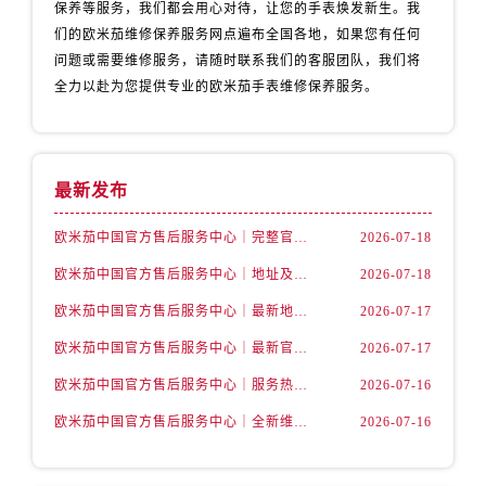
江苏省淮安市清江浦区淮海北路售后服务中心（需提前预约）
保养等服务，我们都会用心对待，让您的手表焕发新生。我
们的欧米茄维修保养服务网点遍布全国各地，如果您有任何
江苏省连云港市海州区通灌北路售后服务中心（需提前预约）
问题或需要维修服务，请随时联系我们的客服团队，我们将
江苏省南京市秦淮区中山南路1号南京中心22层22-C1-C3室售后服务中心（需提前预约）
全力以赴为您提供专业的欧米茄手表维修保养服务。
江苏省宿迁市宿城区西湖路售后服务中心（需提前预约）
江苏省泰州市海陵区永定东路399号置地商务中心东塔（华润万象城）17层1706室售后服务中心（需提前预约）
江苏省徐州市鼓楼区淮海东路29号苏宁广场IFC国际金融中心35层3508室售后服务中心（需提前预约）
最新发布
江苏省盐城市盐都区世纪大道5号盐城金融城写字楼1号楼16层1604室售后服务中心（需提前预约）
江苏省扬州市邗江区国展路29号星耀天地写字楼1号楼18层1803室售后服务中心（需提前预约）
欧米茄中国官方售后服务中心｜完整官方电话和网点地址权威信息公告（2026年7月最新）
2026-07-18
江苏省镇江市京口区中山东路售后服务中心（需提前预约）
欧米茄中国官方售后服务中心｜地址及官方客服热线权威信息公告（2026年7月最新）
2026-07-18
江西省抚州市临川区赣东大道售后服务中心（需提前预约）
欧米茄中国官方售后服务中心｜最新地址与客服电话权威信息通知（2026年7月最新）
2026-07-17
江西省赣州市章贡区文清路售后服务中心（需提前预约）
江西省吉安市吉州区井冈山大道售后服务中心（需提前预约）
欧米茄中国官方售后服务中心｜最新官方热线及维修地址权威信息通告（2026年7月最新）
2026-07-17
江西省景德镇市珠山区珠山中路售后服务中心（需提前预约）
欧米茄中国官方售后服务中心｜服务热线及完整维修地址权威信息声明（2026年7月最新）
2026-07-16
江西省九江市浔阳区浔阳路售后服务中心（需提前预约）
欧米茄中国官方售后服务中心｜全新维修地址和客服热线权威信息通告（2026年7月最新）
2026-07-16
江西省南昌市红谷滩新区红谷中大道998号绿地双子塔（中央广场）A1座办公楼14层1407室售后服务中心（需提前预约）
江西省萍乡市安源区萍安北大道与康庄路交叉口售后服务中心（需提前预约）