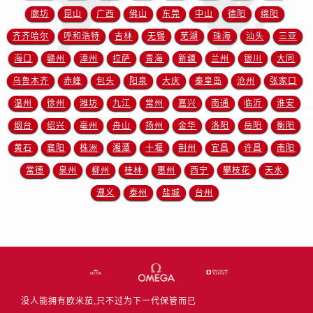
澳门省路氹城市金光大道售后服务中心（需提前预约）
廊坊
昆山
广西
佛山
东莞
中山
德阳
绵阳
澳门特别行政区望德堂区塔石广场售后服务中心（需提前预约）
齐齐哈尔
呼和浩特
吉林
无锡
芜湖
珠海
汕头
三亚
福建省福州市鼓楼区五四路128-1号恒力城写字楼15层03室售后服务中心（需提前预约）
海口
赣州
漳州
拉萨
青海
新疆
兰州
银川
大同
福建省厦门市思明区湖滨东路95号万象城华润大厦B座11层1104室售后服务中心（需提前预约）
乌鲁木齐
赤峰
包头
阳泉
大庆
秦皇岛
沧州
张家口
广东省潮州市潮安区新风路与潮汕路交汇处售后服务中心（需提前预约）
广东省广州市天河区天河路230号万菱汇国际中心A塔7层704室售后服务中心（需提前预约）
温州
徐州
潍坊
九江
常州
嘉兴
南通
临沂
淮安
广东省广州市越秀区环市东路371-375号世界贸易中心大厦南塔15层1507室售后服务中心（需提前预约）
烟台
绍兴
亳州
舟山
扬州
金华
洛阳
岳阳
衡阳
广东省河源市源城区越王大道售后服务中心（需提前预约）
黄石
襄阳
株洲
湘潭
十堰
荆州
宜昌
许昌
南阳
广东省惠州市惠城区江北文昌一路7号华贸大厦1座30层3005室售后服务中心（需提前预约）
常德
泉州
柳州
桂林
惠州
西宁
攀枝花
天水
广东省江门市蓬江区广场西路售后服务中心（需提前预约）
遵义
泰州
盐城
台州
广东省揭阳市榕城进贤门步行街售后服务中心（需提前预约）
广东省茂名市电白区水东街道迎宾大道售后服务中心（需提前预约）
广东省梅州市梅江区金燕大道售后服务中心（需提前预约）
广东省清远市清城区湖西路售后服务中心（需提前预约）
广东省汕头市龙湖区长平路售后服务中心（需提前预约）
广东省汕尾市城区香洲街道园林社区翠园街售后服务中心（需提前预约）
没人能拥有欧米茄,只不过为下一代保管而已