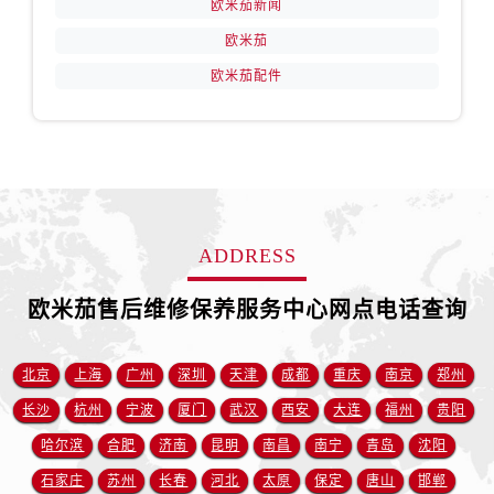
欧米茄新闻
上海市黄浦区南京东路299号宏伊国际广场写字楼8层806室售后服务中心（需提前预约）
上海市徐汇区虹桥路3号港汇中心2座37层3705室售后服务中心（需提前预约）
欧米茄
浙江省杭州市上城区钱江路1366号华润大厦A座5层503-5室售后服务中心（需提前预约）
欧米茄配件
浙江省湖州市吴兴区劳动路售后服务中心（需提前预约）
浙江省嘉兴市南湖区广益路705号嘉兴世界贸易中心A座13层1304室售后服务中心（需提前预约）
浙江省金华市金东区东市南街777号金华万达广场4号楼22楼2209室售后服务中心（需提前预约）
浙江省丽水市莲都区解放街售后服务中心（需提前预约）
浙江省宁波市江北区大闸南路500号来福士广场办公楼20层2009室售后服务中心（需提前预约）
ADDRESS
浙江省衢州市柯城区上街售后服务中心（需提前预约）
浙江省绍兴市越城区胜利东路379号世茂天际中心写字楼8层805室售后服务中心（需提前预约）
欧米茄售后维修保养服务中心网点电话查询
浙江省舟山市定海区解放东路售后服务中心（需提前预约）
澳门特别行政区大堂区议事亭前地（新马路）售后服务中心（需提前预约）
北京
上海
广州
深圳
天津
成都
重庆
南京
郑州
澳门特别行政区风顺堂区南湾大马路售后服务中心（需提前预约）
澳门特别行政区花地玛堂区关闸广场售后服务中心（需提前预约）
长沙
杭州
宁波
厦门
武汉
西安
大连
福州
贵阳
澳门特别行政区花王堂区大三巴商圈售后服务中心（需提前预约）
哈尔滨
合肥
济南
昆明
南昌
南宁
青岛
沈阳
澳门特别行政区嘉模堂区官也街售后服务中心（需提前预约）
石家庄
苏州
长春
河北
太原
保定
唐山
邯郸