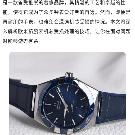
是一款备受推崇的奢侈品牌，其精湛的工艺和卓越的性
郑州市二七区铭功路10号华润大厦写字楼29层2905室（需提前预约）
太原市迎泽区解放路15号亨得利名表服务中心（品牌授权店）3层整层（需提前预约）
能，使得它成为了众多钟表爱好者的首选。然而，即便是
沈阳市沈河区中街路137号亨得利名表服务中心（品牌授权店）1层整层（需提前预约）
再耐用的手表，也难免会遭遇机芯受损的情况。本文将深
沈阳市沈河区中街路83号亨得利名表服务中心（品牌授权店）1层整层（需提前预约）
入解析欧米茄腕表机芯受损处理的技巧，让你在面对问题
乌鲁木齐市天山区红山路26号时代广场（CCMALL）C座17层17-B（需提前预约）
时能够游刃有余。
温州市鹿城区锦绣路1067号置信广场10层1015室（需提前预约）
哈尔滨市道里区友谊西路600号富力中心T2座写字楼29层03室（需提前预约）
大连市中山区人民路15号国际金融大厦7层G室（需提前预约）
佛山市禅城区季华五路57号万科金融中心C座12层1205室（需提前预约）
东莞市东城街道鸿福东路1号民盈国贸中心T1写字楼9层907室（需提前预约）
无锡市梁溪区人民中路139号恒隆广场写字楼1座11层1104室（需提前预约）
南通市崇川区工农路57号圆融广场写字楼16层1603室（需提前预约）
苏州市苏州工业园区星港街199号苏州中心办公楼C座22层08室（需提前预约）
武汉市江汉区解放大道686号世界贸易大厦38层09室（需提前预约）
南宁市青秀区金湖路59号地王大厦12楼1224室（需提前预约）
合肥市蜀山区潜山路111号万象城华润大厦B座12楼03室（需提前预约）